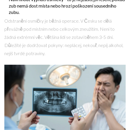
zub nemá dost místa nebo hrozí poškození sousedního
zubu.
Odstranění osmičky je běžná operace. V Česku se dělá
převážně pod místním nebo celkovým zneužitím. Není to
žádná extrémní věc. Většina lidí se zotaví během 3-5 dní.
Důležité je dodržovat pokyny: neplácej, nekouř, nepij alkohol,
nejíš tvrdé potraviny.