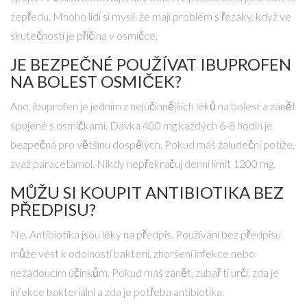
zepředu. Mnoho lidí si myslí, že mají problém s řezáky, když ve
skutečnosti je příčina v osmičce.
JE BEZPEČNÉ POUŽÍVAT IBUPROFEN
NA BOLEST OSMIČEK?
Ano, ibuprofen je jedním z nejúčinnějších léků na bolest a zánět
spojené s osmičkami. Dávka 400 mg každých 6-8 hodin je
bezpečná pro většinu dospělých. Pokud máš žaludeční potíže,
zvaž paracetamol. Nikdy nepřekračuj denní limit 1200 mg.
MŮŽU SI KOUPIT ANTIBIOTIKA BEZ
PŘEDPISU?
Ne. Antibiotika jsou léky na předpis. Používání bez předpisu
může vést k odolnosti bakterií, zhoršení infekce nebo
nežádoucím účinkům. Pokud máš zánět, zubař ti určí, zda je
infekce bakteriální a zda je potřeba antibiotika.