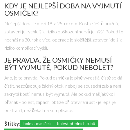
KDY JE NEJLEPŠÍ DOBA NA VYJMUTÍ
OSMIČEK?
Nejlepší doba je mezi 18. a 25. rokem. Kost je ještě pružná,
zotavení je rychlejší a riziko poškození nervů je nižší. Pokud to
necháš na 30. rok a více, operace je složitější, zotavení delší a
riziko komplikací vyšší.
JE PRAVDA, ŽE OSMIČKY NEMUSÍ
BÝT VYJMUTÉ, POKUD NEBOLET?
Ano, je to pravda. Pokud osmička je plně vyrostlá, čistě se dá
čistit, nezpůsobuje žádný otok, nebojí se sousední zub a není
zakrytá kostí, nemusí být vyjmutá. Ale pokud máš jakýkoli
příznak - bolest, zápach, obtíže při otevírání úst - je lepší je
odstranit, než čekat na komplikace.
Štítky:
bolest osmiček
bolest předních zubů