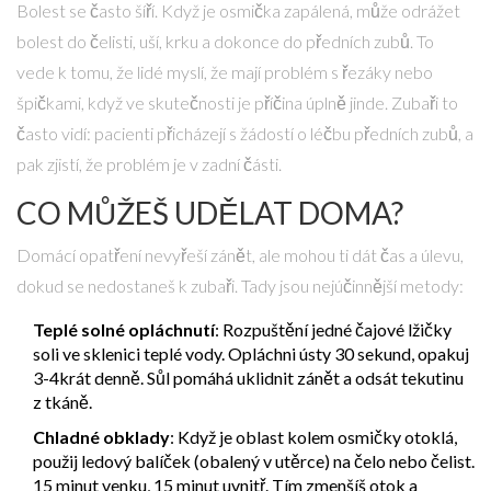
Bolest se často šíří. Když je osmička zapálená, může odrážet
bolest do čelisti, uší, krku a dokonce do předních zubů. To
vede k tomu, že lidé myslí, že mají problém s řezáky nebo
špičkami, když ve skutečnosti je příčina úplně jinde. Zubaři to
často vidí: pacienti přicházejí s žádostí o léčbu předních zubů, a
pak zjistí, že problém je v zadní části.
CO MŮŽEŠ UDĚLAT DOMA?
Domácí opatření nevyřeší zánět, ale mohou ti dát čas a úlevu,
dokud se nedostaneš k zubaři. Tady jsou nejúčinnější metody:
Teplé solné opláchnutí
: Rozpuštění jedné čajové lžičky
soli ve sklenici teplé vody. Opláchni ústy 30 sekund, opakuj
3-4krát denně. Sůl pomáhá uklidnit zánět a odsát tekutinu
z tkáně.
Chladné obklady
: Když je oblast kolem osmičky otoklá,
použij ledový balíček (obalený v utěrce) na čelo nebo čelist.
15 minut venku, 15 minut uvnitř. Tím zmenšíš otok a