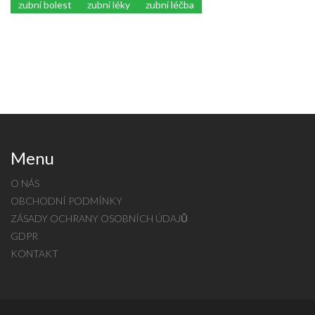
zubní bolest
zubní léky
zubní léčba
Menu
O NÁS
OBCHODNÍ PODMÍNKY
ZÁSADY OCHRANY OSOBNÍCH ÚDAJŮ
GDPR
KONTAKT