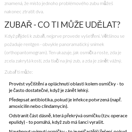
znamená, že místo jednoho problémového zubu můžeš
nakonec ztratit dva.
ZUBAŘ - CO TI MŮŽE UDĚLAT?
Když přijdeš k zubaři, nejprve provede vyšetření. Většinou se
požaduje rentgen - obvykle panoramatický snímek
(orthopantomogram). Ten ukazuje, jak osmička roste, zda je
zcela zakrytá kostí, zda tlačí na jiný zub, a zda je zánět vážný.
Zubař ti může:
Provést vyčištění a opláchnutí oblasti kolem osmičky - to
je často dostatečné, když je zánět lehký.
Předepsat antibiotika, pokud je infekce potvrzená (např.
amoxicilin nebo clindamycin).
Odstranit část dásně, která překrývá osmičku (tzv. operace
epulidy) - to pomáhá, když zub má šanci vyrašit.
Navrhnout vyjmutí osmičky - to je nejčastější řešení, pokud