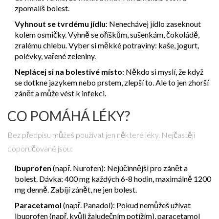
zpomalíš bolest.
Vyhnout se tvrdému jídlu
: Nenechávej jídlo zaseknout
kolem osmičky. Vyhně se oříškům, sušenkám, čokoládě,
zralému chlebu. Vyber si měkké potraviny: kaše, jogurt,
polévky, vařené zeleniny.
Neplácej si na bolestivé místo
: Někdo si myslí, že když
se dotkne jazykem nebo prstem, zlepší to. Ale to jen zhorší
zánět a může vést k infekci.
CO POMÁHÁ LÉKY?
Bez předpisu můžeš používat jen některé léky. Nejčastěji
doporučované jsou:
Ibuprofen
(např. Nurofen): Nejúčinnější pro zánět a
bolest. Dávka: 400 mg každých 6-8 hodin, maximálně 1200
mg denně. Zabíjí zánět, ne jen bolest.
Paracetamol
(např. Panadol): Pokud nemůžeš užívat
ibuprofen (např. kvůli žaludečním potížím), paracetamol