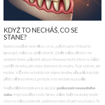
KDYŽ TO NECHÁŠ, CO SE
STANE?
Bolest osmiček není něco, co se „vyřeší samo“. Pokud to
ignoruješ, může se zánět zhoršit. Zánět může přetéct do
okolních tkání, způsobit absces (hnisavý mích), který se může
rozšířit do krku, plic nebo dokonce do mozku. To je vzácné, ale
možné. V Česku se každý rok objeví desítky případů, kdy lidé
přišli s těžkou infekcí, protože si to nechali na později.
Nejčastější komplikace je ale jiná:
poškození sousedního
zubu
. Když osmička roste šikmo, může tlačit na druhý molár -
a ten se může poškodit, zaniknout nebo ztratit svou funkci. To