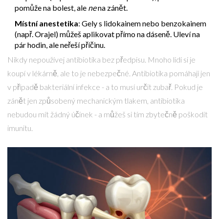
pomůže na bolest, ale
ne
na zánět.
Místní anestetika
: Gely s lidokainem nebo benzokainem
(např. Orajel) můžeš aplikovat přímo na dáseně. Uleví na
pár hodin, ale neřeší příčinu.
Nikdy nepoužívej antibiotika bez předpisu. Mnoho lidí si je
koupí v lékárně, ale to je nebezpečné. Antibiotika pomáhají jen
v případě bakteriální infekce - a to musí určit zubař. Pokud je
zánět jen způsobený mechanickým tlakem, antibiotika
nebudou mít žádný účinek - a můžeš si tím zbytečně poškodit
imunitu.