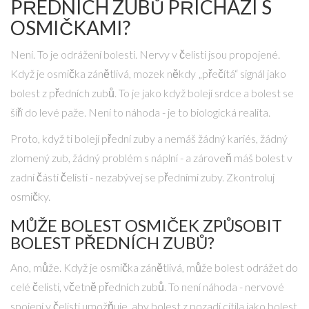
PŘEDNÍCH ZUBŮ PŘICHÁZÍ S
OSMIČKAMI?
Není. To je odrážení bolesti. Nervy v čelisti jsou propojené.
Když je osmička zánětlivá, mozek někdy „přečítá“ signál jako
bolest z předních zubů. To je jako když bolejí srdce a bolest se
šíří do levé paže. Není to náhoda - je to biologická realita.
Proto, když ti bolejí přední zuby a nemáš žádný kariés, žádný
zlomený zub, žádný problém s náplní - a zároveň máš bolest v
zadní části čelisti - nezabývej se předními zuby. Zkontroluj
osmičky.
MŮŽE BOLEST OSMIČEK ZPŮSOBIT
BOLEST PŘEDNÍCH ZUBŮ?
Ano, může. Když je osmička zánětlivá, může bolest odrážet do
celé čelisti, včetně předních zubů. To není náhoda - nervové
spojení v čelisti umožňuje, aby bolest z pozadí cítila jako bolest