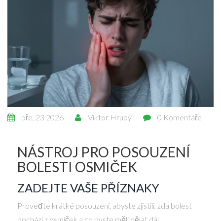
bře, 23 2026
Viktor Hrubý
0 Komentáře
NÁSTROJ PRO POSOUZENÍ
BOLESTI OSMIČEK
ZADEJTE VAŠE PŘÍZNAKY
Proveďte krátké posouzení, abyste zjistili, zda bolest
pochází z osmiček a co byste měli dělat dál.