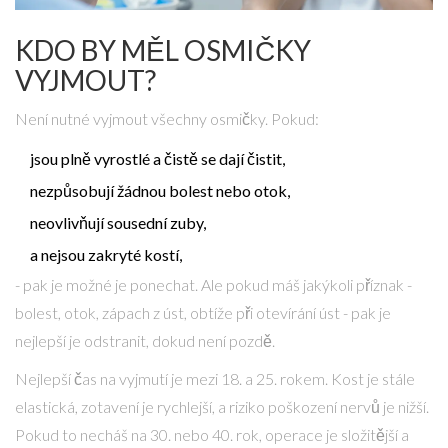
KDO BY MĚL OSMIČKY
VYJMOUT?
Není nutné vyjmout všechny osmičky. Pokud:
jsou plně vyrostlé a čistě se dají čistit,
nezpůsobují žádnou bolest nebo otok,
neovlivňují sousední zuby,
a nejsou zakryté kostí,
- pak je možné je ponechat. Ale pokud máš jakýkoli příznak -
bolest, otok, zápach z úst, obtíže při otevírání úst - pak je
nejlepší je odstranit, dokud není pozdě.
Nejlepší čas na vyjmutí je mezi 18. a 25. rokem. Kost je stále
elastická, zotavení je rychlejší, a riziko poškození nervů je nižší.
Pokud to necháš na 30. nebo 40. rok, operace je složitější a