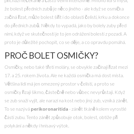
přichází nečekaně a často velmi intenzivně. Mnoho lidí si myslí,
že bolest předních zubů je něco jiného - ale když se osmička
začíná řízat, může bolest šířit i do oblasti čelisti, krku a dokonce
do předních zubů. Někdy to vypadá, jako by bolely zuby před
nimi, když ve skutečnosti je to jen odrážení bolesti z pozadí. A
proto je důležité pochopit, co se děje, a co opravdu pomáhá.
PROČ BOLET OSMIČKY?
Osmičky, nebo také třetí moláry, se obvykle začínají řízat mezi
17. a 25. rokem života. Ale ne každá osmička má dost místa.
Většina lidí má jen omezený prostor v čelisti, a proto se
osmičky řízají šikmo, částečně nebo vůbec nevyrůstají. Když
se zub snaží vyjít, ale narazí na kost nebo jiný zub, vzniká zánět.
To se nazývá
perikoronaritida
- zánět tkáně kolem vyrostlé
části zubu. Tento zánět způsobuje otok, bolest, obtíže při
polykání a někdy i hnisavý výtok.