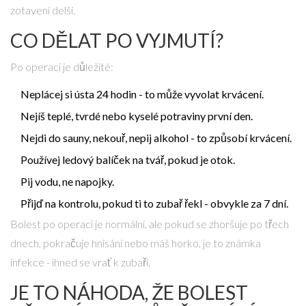
zotavení delší.
CO DĚLAT PO VYJMUTÍ?
Po operaci je důležité:
Neplácej si ústa 24 hodin - to může vyvolat krvácení.
Nejíš teplé, tvrdé nebo kyselé potraviny první den.
Nejdi do sauny, nekouř, nepij alkohol - to způsobí krvácení.
Používej ledový balíček na tvář, pokud je otok.
Pij vodu, ne napojky.
Přijď na kontrolu, pokud ti to zubař řekl - obvykle za 7 dní.
Bolest po operaci je normální, ale pokud se zhoršuje po třech
dnech, pokračuje hnisání nebo máš horko, je to známka
infekce - ihned se vrať k zubaři.
JE TO NÁHODA, ŽE BOLEST