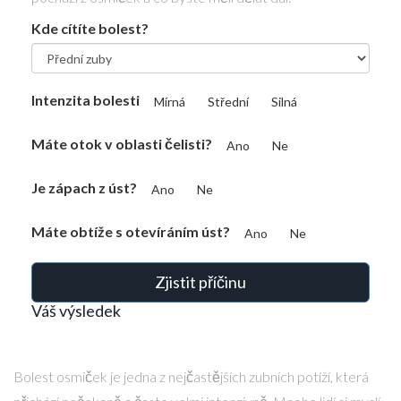
Kde cítíte bolest?
Intenzita bolesti
Mírná
Střední
Silná
Máte otok v oblasti čelisti?
Ano
Ne
Je zápach z úst?
Ano
Ne
Máte obtíže s otevíráním úst?
Ano
Ne
Zjistit příčinu
Váš výsledek
Bolest osmiček je jedna z nejčastějších zubních potíží, která