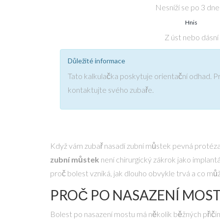
Nesníží se po 3 dn
Hnis
Z úst nebo dásní
Důležité informace
Tato kalkulačka poskytuje orientační odhad. P
kontaktujte svého zubaře.
Když vám zubař nasadí
zubní můstek
pevná protéza,
zubní můstek
není chirurgický zákrok jako implantá
proč bolest vzniká, jak dlouho obvykle trvá a co můž
PROČ PO NASAZENÍ MOST
Bolest po nasazení mostu má několik běžných příčin