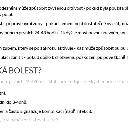
 odeznění může způsobit zvýšenou citlivost
- pokud byla použita př
 pocit.
ost s připravenými zuby
- pokud cement není dostatečně vyzrál, může
by během prvních 24‑48 hodin
- i když je most pevně upevněn, sous
 zubem, který se po zákroku aktivuje
- kaz může způsobit pulpu, 
ulaci zanítit
- pokud došlo k drobnému poškození pulpové tkáně, b
KÁ BOLEST?
em prvních 24-48hodin. Statistické údaje z českých zubních klinik u
zní.
idní do 3‑4dnů.
n a často signalizuje komplikaci (např. infekci).
, je vhodné kontaktovat zubaře.