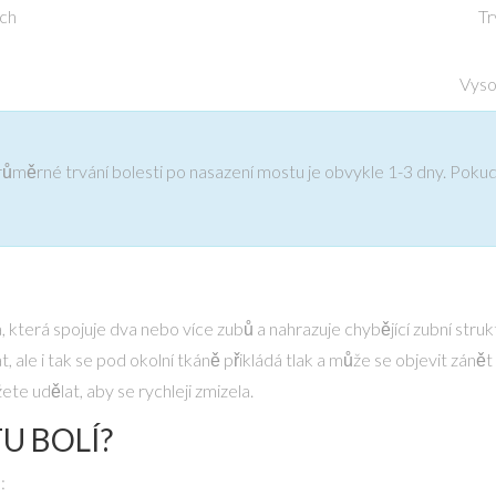
ech
Tr
Vyso
růměrné trvání bolesti po nasazení mostu je obvykle 1-3 dny. Pokud
 která spojuje dva nebo více zubů a nahrazuje chybějící zubní struk
t, ale i tak se pod okolní tkáně přikládá tlak a může se objevit zánět
ete udělat, aby se rychleji zmizela.
U BOLÍ?
: