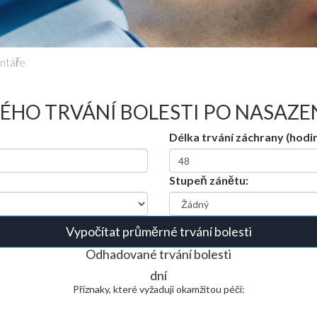
ntáře
HO TRVÁNÍ BOLESTI PO NASAZE
Délka trvání záchrany (hodin
Stupeň zánětu:
Vypočítat průměrné trvání bolesti
Odhadované trvání bolesti
dní
Příznaky, které vyžadují okamžitou péči: