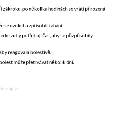
i zákroku, po několika hodinách se vrátí přirozená
 se uvolnit a způsobit tahání.
ední zuby potřebují čas, aby se přizpůsobily
aby reagovala bolestivě.
olest může přetrvávat několik dní.
kazují, že: