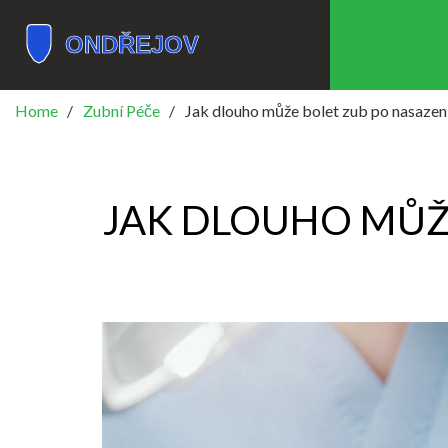
Home
Zubní Péče
Jak dlouho může bolet zub po nasazení
JAK DLOUHO MŮŽE