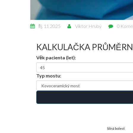
říj, 11 2025
Viktor Hrubý
0 Kome
KALKULAČKA PRŮMĚRNÉ
Věk pacienta (let):
Typ mostu:
Silná bolest