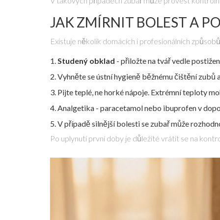
V takových případech zubař může provést kontrolní r
JAK ZMÍRNIT BOLEST A P
Existuje několik domácích i profesionálních způsobů,
Studený obklad
- přiložte na tvář vedle postiž
Vyhněte se
ústní hygieně
běžnému čištění zubů a 
Pijte teplé, ne horké nápoje. Extrémní teploty moh
Analgetika - paracetamol nebo ibuprofen v dopor
V případě silnější bolesti se zubař může rozhod
Po uplynutí první doby je důležité vrátit se na kont