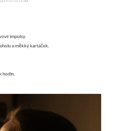
la kostní tkáň.
rvové impulsy.
koholu a měkký kartáček.
k hodin
.