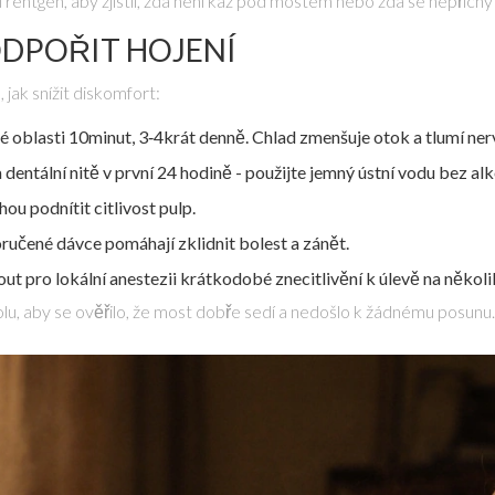
entgen, aby zjistil, zda není kaz pod mostem nebo zda se nepřichyti
ODPOŘIT HOJENÍ
 jak snížit diskomfort:
ené oblasti 10minut, 3‑4krát denně. Chlad zmenšuje otok a tlumí ne
dentální nitě v první 24 hodině
- použijte jemný ústní vodu bez al
ou podnítit citlivost pulp.
učené dávce pomáhají zklidnit bolest a zánět.
nout pro
lokální anestezii
krátkodobé znecitlivění k úlevě na několi
rolu, aby se ověřilo, že most dobře sedí a nedošlo k žádnému posunu.