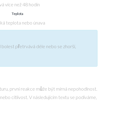
vá více než 48 hodin
Teplota
ká teplota nebo únava
 bolest přetrvává déle nebo se zhorší,
turu
, první reakce může být mírná nepohodlnost.
 nebo citlivost. V následujícím textu se podíváme,