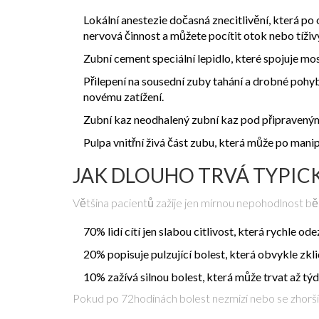
Lokální anestezie
dočasná znecitlivění, která po
nervová činnost a můžete pocítit otok nebo tíživý
Zubní cement
speciální lepidlo, které spojuje m
Přilepení na sousední zuby
tahání a drobné pohy
novému zatížení.
Zubní kaz
neodhalený zubní kaz pod připraveným
Pulpa
vnitřní živá část zubu, která může po manip
JAK DLOUHO TRVÁ TYPIC
Většina pacientů zažije jen mírnou nepohodlnost běh
70% lidí cítí jen slabou citlivost, která rychle ode
20% popisuje pulzující bolest, která obvykle zkl
10% zažívá silnou bolest, která může trvat až týde
Pokud po 72hodinách bolest nezmizí nebo se zhorší