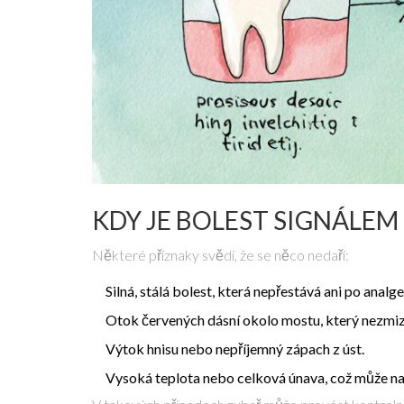
KDY JE BOLEST SIGNÁLE
Některé příznaky svědí, že se něco nedaří:
Silná, stálá bolest, která nepřestává ani po analge
Otok červených dásní okolo mostu, který nezmi
Výtok hnisu nebo nepříjemný zápach z úst.
Vysoká teplota nebo celková únava, což může na