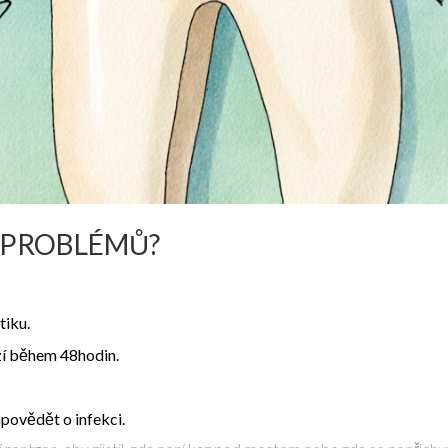
M PROBLÉMŮ?
tiku.
zí během 48hodin.
povědět o infekci.