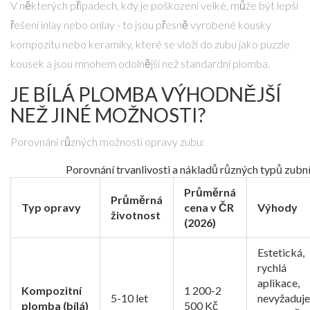
V některých případech, kdy je poškození velké, může být lepší
řešení
inlay
nebo
onlay
- to jsou
přesně vyrobené kousky
kompozitu nebo keramiky, které se vloží do zubu jako puzzle
kousek a jsou mnohem odolnější než standardní plomba
.
JE BÍLÁ PLOMBA VÝHODNĚJŠÍ
NEŽ JINÉ MOŽNOSTI?
Porovnání různých možností opravy zubu:
Porovnání trvanlivosti a nákladů různých typů zubn
Průměrná
Průměrná
Typ opravy
cena v ČR
Výhody
životnost
(2026)
Estetická,
rychlá
aplikace,
Kompozitní
1 200-2
5-10 let
nevyžaduje
plomba (bílá)
500 Kč