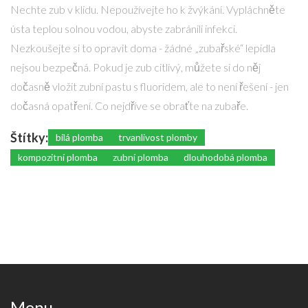
Nechte zub v klidu. Nepoužívejte ho k žvýkání. Vypláchněte
ústa teplou solnou vodou, abyste zabránili infekci.
Nezkoušejte si to opravit doma - žádné „zubařské“ lepidla
nejsou bezpečná. Pokud je zub citlivý, můžete si do něj
dočasně vložit zubní pastu s fluoridem, ale to není řešení - jen
dočasná opatření. Co nejdříve se obraťte na zubaře.
Štítky:
bílá plomba
trvanlivost plomby
kompozitní plomba
zubní plomba
dlouhodobá plomba
Menu