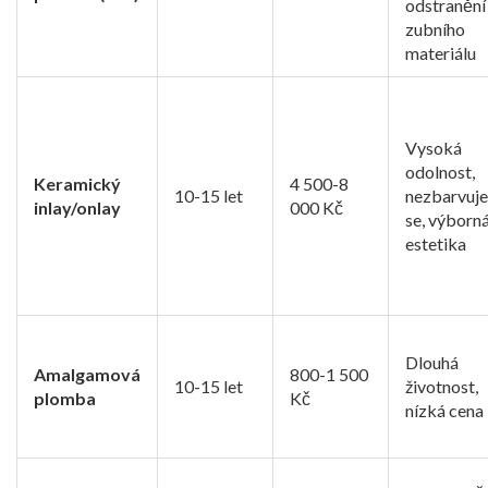
odstranění
zubního
materiálu
Vysoká
odolnost,
Keramický
4 500-8
10-15 let
nezbarvuje
inlay/onlay
000 Kč
se, výborn
estetika
Dlouhá
Amalgamová
800-1 500
10-15 let
životnost,
plomba
Kč
nízká cena