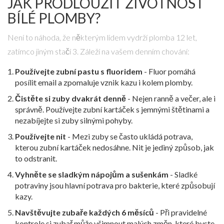
JAK PRODLOUŽIT ŽIVOTNOST
BÍLÉ PLOMBY?
Není to náhoda, že některým lidem vydrží plomba 12 let,
zatímco jiným stačí 3. Záleží na vašem denním chování:
Používejte zubní pastu s fluoridem
- Fluor pomáhá
posílit email a zpomaluje vznik kazu i kolem plomby.
Čistěte si zuby dvakrát denně
- Nejen ranně a večer, ale i
správně. Používejte zubní kartáček s jemnými štětinami a
nezabíjejte si zuby silnými pohyby.
Používejte nit
- Mezi zuby se často ukládá potrava,
kterou zubní kartáček nedosáhne. Nit je jediný způsob, jak
to odstranit.
Vyhněte se sladkým nápojům a sušenkám
- Sladké
potraviny jsou hlavní potrava pro bakterie, které způsobují
kazy.
Navštěvujte zubaře každých 6 měsíců
- Při pravidelné
kontrole si zubař může všimnout malých změn, které byste