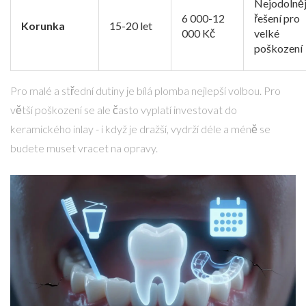
Nejodolněj
6 000-12
řešení pro
Korunka
15-20 let
000 Kč
velké
poškození
Pro malé a střední dutiny je bílá plomba nejlepší volbou. Pro
větší poškození se ale často vyplatí investovat do
keramického inlay - i když je dražší, vydrží déle a méně se
budete muset vracet na opravy.