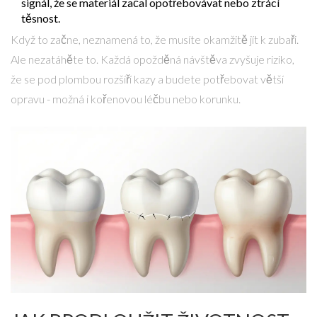
signál, že se materiál začal opotřebovávat nebo ztrácí
těsnost.
Když to začne, neznamená to, že musíte okamžitě jít k zubaři.
Ale nezatáhěte to. Každá opožděná návštěva zvyšuje riziko,
že se pod plombou rozšíří kazy a budete potřebovat větší
opravu - možná i kořenovou léčbu nebo korunku.