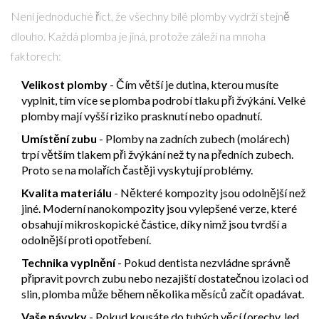
Není jednoduché říct, že všechny bílé plomby vydrží stejně
dlouho. Každá plomba je jiná, protože záleží na mnoha
faktorech:
Velikost plomby
- Čím větší je dutina, kterou musíte
vyplnit, tím více se plomba podrobí tlaku při žvýkání. Velké
plomby mají vyšší riziko prasknutí nebo opadnutí.
Umístění zubu
- Plomby na zadních zubech (molárech)
trpí větším tlakem při žvýkání než ty na předních zubech.
Proto se na molařích častěji vyskytují problémy.
Kvalita materiálu
- Některé kompozity jsou odolnější než
jiné. Moderní
nanokompozity
jsou
vylepšené verze, které
obsahují mikroskopické částice, díky nimž jsou tvrdší a
odolnější proti opotřebení
.
Technika vyplnění
- Pokud dentista nezvládne správně
připravit povrch zubu nebo nezajiští dostatečnou izolaci od
slin, plomba může během několika měsíců začít opadávat.
Vaše návyky
- Pokud kousáte do tuhých věcí (orechy, led,