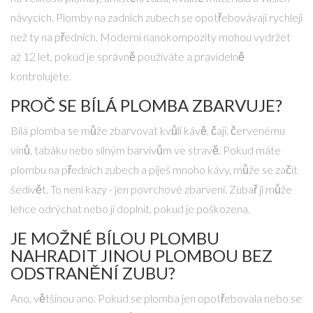
návycích. Plomby na zadních zubech se opotřebovávají rychleji
než ty na předních. Moderní nanokompozity mohou vydržet
až 12 let, pokud je správně používáte a pravidelně
kontrolujete.
PROČ SE BÍLÁ PLOMBA ZBARVUJE?
Bílá plomba se může zbarvovat kvůli kávě, čaji, červenému
vínů, tabáku nebo silným barvivům ve stravě. Pokud máte
plombu na předních zubech a piješ mnoho kávy, může se začít
šedivět. To není kazy - jen povrchové zbarvení. Zubař ji může
lehce odrýchat nebo ji doplnit, pokud je poškozena.
JE MOŽNÉ BÍLOU PLOMBU
NAHRADIT JINOU PLOMBOU BEZ
ODSTRANĚNÍ ZUBU?
Ano, většinou ano. Pokud se plomba jen opotřebovala nebo se