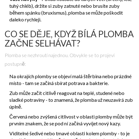
tuhý chléb), držíte si zuby zatnuté nebo brusíte zuby
během spánku (bruxismus), plomba se může poškodit
daleko rychleji.
CO SE DĚJE, KDYŽ BÍLÁ PLOMBA
ZAČNE SELHÁVAT?
Plomba se nezhroutí najednou. Obvykle se to projeví
postupně:
Na okrajích plomby se objeví malá štěrbina nebo prázdné
místo - tam se začíná sbírat potrava a bakterie.
Zub může začít citlivě reagovat na teplé, studené nebo
sladké potraviny - to znamená, že plomba už neuzavírá zub
úplně.
Červená nebo zvýšená citlivost v oblasti plomby může být
prvním znakem, že se pod ní začíná vyvíjet nový kazy.
Viditelné šedivé nebo tmavé oblasti kolem plomby - to je