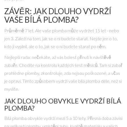
ZÁVĚR: JAK DLOUHO VYDRŽÍ
VAŠE BÍLÁ PLOMBA?
Průměrně 7 let. Ale vaše plomba může vydržet 15 let - nebo
jen 3. Záleží na tom, jak se o ni budete starat. Nejde jen o to,
kdo ji vyplnil, ale o to, jak se o ní budete starat po něm.
Nejlepší rada: nečekáte, až vás bolest přinutí k návštěvě
zubaře. Chodíte na kontrolu každých šest měsíců. Tam si zubař
prohlédne plomby, zkontroluje, zda nejsou poškozené, a včas
je opraví. Tímto způsobem vydrží vaše bílá plomba déle, než si
myslíte.
JAK DLOUHO OBVYKLE VYDRŽÍ BÍLÁ
PLOMBA?
Bílá plomba obvykle vydrží mezi 5 a 10 lety. Přesná doba závisí
na velikosti plomby, umístění zubu, kvalitě materiálu a vašich