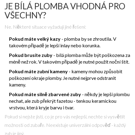
JE BÍLÁ PLOMBA VHODNÁ PRO
VŠECHNY?
Ne. Některé situace vyžadují jiné řešení:
Pokud máte velký kazy
- plomba by se zhroutila. V
takovém případě je lepší inlay nebo korunka.
Pokud brusíte zuby
- bílá plomba může být poškozena za
méně než rok. V takovém případě je nutné použít noční štít.
Pokud máte zubní kameny
- kameny mohou způsobit
poškození okraje plomby. Je nutné nejprve odstranit
kameny.
Pokud máte silně zbarvené zuby
- někdy je lepší plombu
nechat, ale zub překrýt
fazetou
- tenkou keramickou
vrstvou, která kryje barvu i tvar
.
Pokud si nejste jistí, co je pro vás nejlepší, nechte si vysvětlit
možnosti od zubaře. Neexistuje univerzální odpověď - každý
zub je jiný.