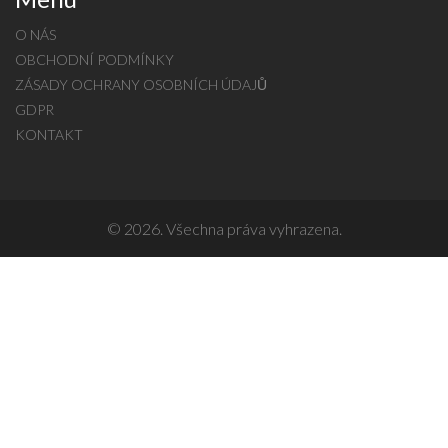
O NÁS
OBCHODNÍ PODMÍNKY
ZÁSADY OCHRANY OSOBNÍCH ÚDAJŮ
GDPR
KONTAKT
© 2026. Všechna práva vyhrazena.