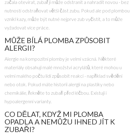
začala otevírat, zubař ji může odstranit a nahradit novou - bez
nutnosti odstraňovat větší část zubu. Pokud ale pod plombou
vznikl kazy, může být nutné nejprve zub vyčistit, a to může
vyžadovat více práce.
MŮŽE BÍLÁ PLOMBA ZPŮSOBIT
ALERGII?
Alergie na kompozitní plomby je velmi vzácná. Některé
materiály obsahují malé množství acrylátů, které mohou u
velmi malého počtu lidí způsobit reakci - například svědění
nebo otok. Pokud máte historii alergií na plastiky nebo
chemikálie, řekněte to zubaři před léčbou. Existují i
hypoalergenní varianty.
CO DĚLAT, KDYŽ MI PLOMBA
OPADLA A NEMŮŽU IHNED JÍT K
ZUBAŘI?