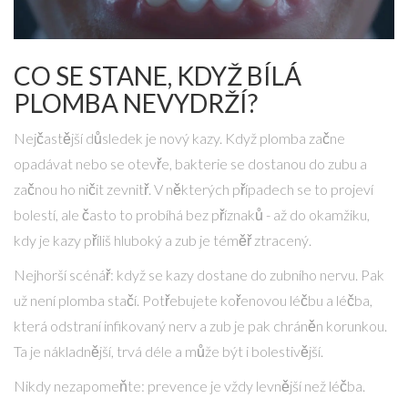
CO SE STANE, KDYŽ BÍLÁ
PLOMBA NEVYDRŽÍ?
Nejčastější důsledek je nový kazy. Když plomba začne
opadávat nebo se otevře, bakterie se dostanou do zubu a
začnou ho ničit zevnitř. V některých případech se to projeví
bolestí, ale často to probíhá bez příznaků - až do okamžiku,
kdy je kazy příliš hluboký a zub je téměř ztracený.
Nejhorší scénář: když se kazy dostane do zubního nervu. Pak
už není plomba stačí. Potřebujete
kořenovou léčbu
a
léčba,
která odstraní infikovaný nerv a zub je pak chráněn korunkou
.
Ta je nákladnější, trvá déle a může být i bolestivější.
Nikdy nezapomeňte: prevence je vždy levnější než léčba.