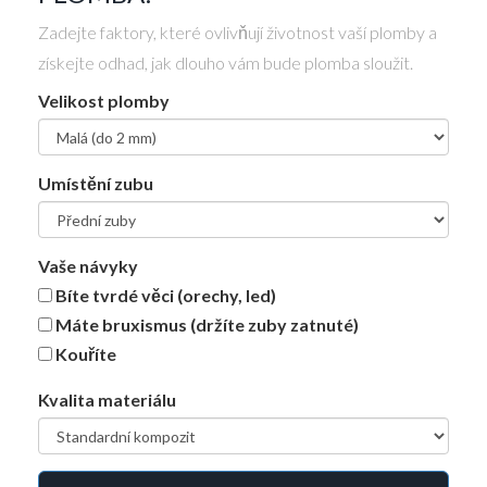
Zadejte faktory, které ovlivňují životnost vaší plomby a
získejte odhad, jak dlouho vám bude plomba sloužit.
Velikost plomby
Umístění zubu
Vaše návyky
Bíte tvrdé věci (orechy, led)
Máte bruxismus (držíte zuby zatnuté)
Kouříte
Kvalita materiálu