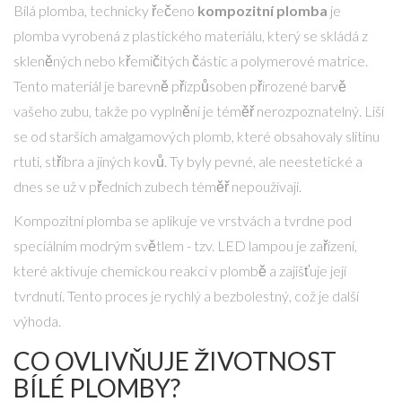
Bílá plomba, technicky řečeno
kompozitní plomba
je
plomba vyrobená z plastického materiálu, který se skládá z
skleněných nebo křemičitých částic a polymerové matrice
.
Tento materiál je barevně přizpůsoben přirozené barvě
vašeho zubu, takže po vyplnění je téměř nerozpoznatelný. Liší
se od starších amalgamových plomb, které obsahovaly slitinu
rtuti, stříbra a jiných kovů. Ty byly pevné, ale neestetické a
dnes se už v předních zubech téměř nepoužívají.
Kompozitní plomba se aplikuje ve vrstvách a tvrdne pod
speciálním modrým světlem - tzv.
LED lampou
je
zařízení,
které aktivuje chemickou reakci v plombě a zajišťuje její
tvrdnutí
.
Tento proces je rychlý a bezbolestný, což je další
výhoda.
CO OVLIVŇUJE ŽIVOTNOST
BÍLÉ PLOMBY?