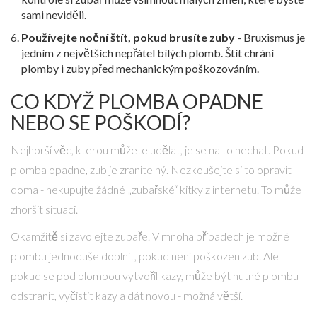
sami neviděli.
Používejte noční štít, pokud brusíte zuby
- Bruxismus je
jedním z největších nepřátel bílých plomb. Štít chrání
plomby i zuby před mechanickým poškozováním.
CO KDYŽ PLOMBA OPADNE
NEBO SE POŠKODÍ?
Nejhorší věc, kterou můžete udělat, je se na to nechat. Pokud
plomba opadne, zub je zranitelný. Nezkoušejte si to opravit
doma - nekupujte žádné „zubařské“ kitky z internetu. To může
zhoršit situaci.
Okamžitě si zavolejte zubaře. V mnoha případech je možné
plombu jednoduše doplnit, pokud není poškozen zub. Ale
pokud se pod plombou vytvořil kazy, může být nutné plombu
odstranit, vyčistit kazy a dát novou - možná větší.