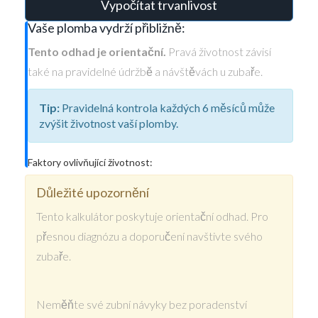
Vypočítat trvanlivost
Vaše plomba vydrží přibližně:
Tento odhad je orientační.
Pravá životnost závisí
také na pravidelné údržbě a návštěvách u zubaře.
Tip:
Pravidelná kontrola každých 6 měsíců může
zvýšit životnost vaší plomby.
Faktory ovlivňující životnost:
Důležité upozornění
Tento kalkulátor poskytuje orientační odhad. Pro
přesnou diagnózu a doporučení navštivte svého
zubaře.
Neměňte své zubní návyky bez poradenství