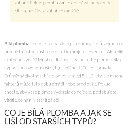
zubaře. Pokud plomba začne opadávat nebo bude
citlivá, navštivte zubaře okamžitě.
Bílá plomba
je dnes standardem pro opravy zubů, zejména v
předních částech úst, kde estetika hraje klíčovou roli. Ale kolik
skutečně vydrží? Mnoho lidí si myslí, že pokud je plomba bílá a
vypadá přirozeně, musí být „na věčnost“. To není pravda.
Průměrná životnost bílé plomby je mezi 5 a 10 lety, ale mnoho
faktorů může tuto dobu zkrátit nebo prodloužit. Pokud
chcete, aby vaše plomba vydržela co nejdéle, potřebujete
vědět, co na ní vlastně záleží.
CO JE BÍLÁ PLOMBA A JAK SE
LIŠÍ OD STARŠÍCH TYPŮ?