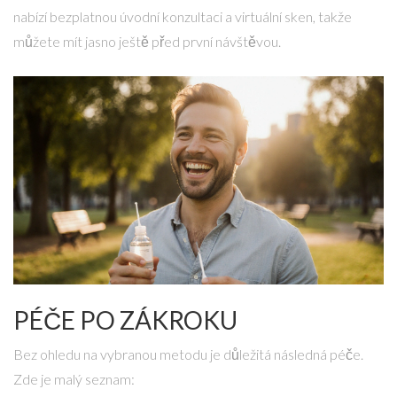
nabízí bezplatnou úvodní konzultaci a virtuální sken, takže
můžete mít jasno ještě před první návštěvou.
PÉČE PO ZÁKROKU
Bez ohledu na vybranou metodu je důležitá následná péče.
Zde je malý seznam: