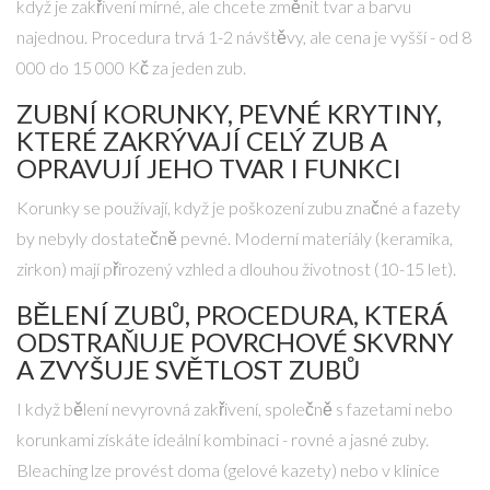
když je zakřivení mírné, ale chcete změnit tvar a barvu
najednou. Procedura trvá 1-2 návštěvy, ale cena je vyšší - od 8
000 do 15 000 Kč za jeden zub.
ZUBNÍ KORUNKY
,
PEVNÉ KRYTINY,
KTERÉ ZAKRÝVAJÍ CELÝ ZUB A
OPRAVUJÍ JEHO TVAR I FUNKCI
Korunky se používají, když je poškození zubu značné a fazety
by nebyly dostatečně pevné. Moderní materiály (keramika,
zirkon) mají přirozený vzhled a dlouhou životnost (10-15 let).
BĚLENÍ ZUBŮ
,
PROCEDURA, KTERÁ
ODSTRAŇUJE POVRCHOVÉ SKVRNY
A ZVYŠUJE SVĚTLOST ZUBŮ
I když bělení nevyrovná zakřivení, společně s fazetami nebo
korunkami získáte ideální kombinaci - rovné a jasné zuby.
Bleaching lze provést doma (gelové kazety) nebo v klinice