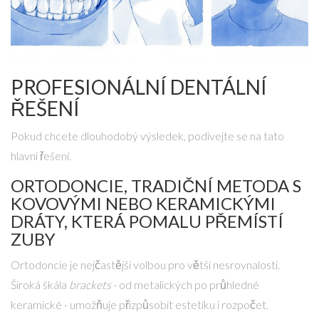
PROFESIONÁLNÍ DENTÁLNÍ
ŘEŠENÍ
Pokud chcete dlouhodobý výsledek, podívejte se na tato
hlavní řešení.
ORTODONCIE
,
TRADIČNÍ METODA S
KOVOVÝMI NEBO KERAMICKÝMI
DRÁTY, KTERÁ POMALU PŘEMÍSTÍ
ZUBY
Ortodoncie je nejčastější volbou pro větší nesrovnalosti.
Široká škála
brackets
- od metalických po průhledné
keramické - umožňuje přizpůsobit estetiku i rozpočet.