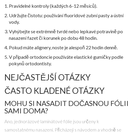
Pravidelné kontroly (každých 6-12 měsíců).
Udržujte čistotu: používání fluoridové zubní pasty a ústní
vody.
Vyhýbejte se extrémně tvrdé nebo lepkavé potravině po
nasazení fazet či korunek po dobu 48 hodin.
Pokud máte alignery, noste je alespoň 22 hodin denně.
V případě ortodoncie používáte elastické gumičky podle
pokynů ortodontisty.
NEJČASTĚJŠÍ OTÁZKY
ČASTO KLADENÉ OTÁZKY
MOHU SI NASADIT DOČASNOU FÓLII
SAMI DOMA?
Ano, jednorázové laminátové fólie jsou určeny k
samostatnému nasazení. Přicházejí s návodem a vhodně se