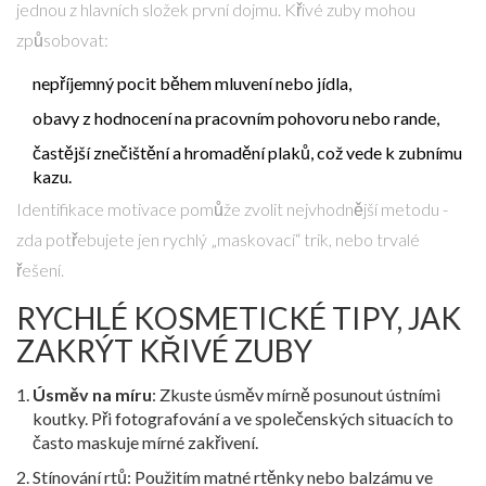
jednou z hlavních složek první dojmu. Křivé zuby mohou
způsobovat:
nepříjemný pocit během mluvení nebo jídla,
obavy z hodnocení na pracovním pohovoru nebo rande,
častější znečištění a hromadění plaků, což vede k zubnímu
kazu.
Identifikace motivace pomůže zvolit nejvhodnější metodu -
zda potřebujete jen rychlý „maskovací“ trik, nebo trvalé
řešení.
RYCHLÉ KOSMETICKÉ TIPY, JAK
ZAKRÝT KŘIVÉ ZUBY
Úsměv na míru
: Zkuste úsměv mírně posunout ústními
koutky. Při fotografování a ve společenských situacích to
často maskuje mírné zakřivení.
Stínování rtů: Použitím matné rtěnky nebo balzámu ve