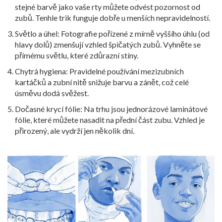
stejné barvě jako vaše rty můžete odvést pozornost od
zubů. Tenhle trik funguje dobře u menších nepravidelností.
Světlo a úhel: Fotografie pořízené z mírně vyššího úhlu (od
hlavy dolů) zmenšují vzhled špičatých zubů. Vyhněte se
přímému světlu, které zdůrazní stíny.
Chytrá hygiena: Pravidelné používání mezizubních
kartáčků a zubní nitě snižuje barvu a zánět, což celé
úsměvu dodá svěžest.
Dočasné krycí fólie: Na trhu jsou jednorázové laminátové
fólie, které můžete nasadit na přední část zubu. Vzhled je
přirozený, ale vydrží jen několik dní.