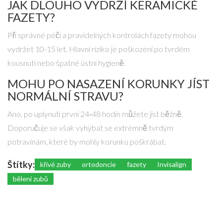
JAK DLOUHO VYDRŽÍ KERAMICKÉ
FAZETY?
Při správné péči a pravidelných kontrolách fazety mohou
vydržet 10-15 let. Hlavní riziko je poškození po tvrdém
kousnutí nebo špatné ústní hygieně.
MOHU PO NASAZENÍ KORUNKY JÍST
NORMÁLNÍ STRAVU?
Ano, po uplynutí první 24‑48 hodin můžete jíst běžně.
Doporučuje se však vyhýbat se extrémně tvrdým
potravinám, které by mohly korunku poškrábat.
Štítky:
křivé zuby
ortodoncie
fazety
Invisalign
bělení zubů