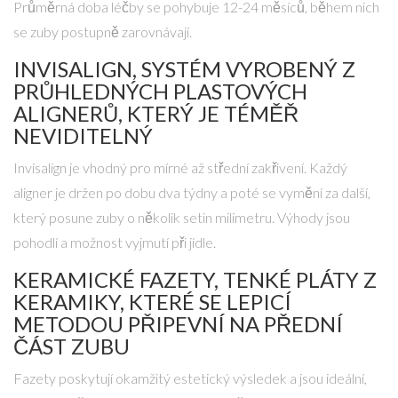
Průměrná doba léčby se pohybuje 12-24 měsíců, během nich
se zuby postupně zarovnávají.
INVISALIGN
,
SYSTÉM VYROBENÝ Z
PRŮHLEDNÝCH PLASTOVÝCH
ALIGNERŮ, KTERÝ JE TÉMĚŘ
NEVIDITELNÝ
Invisalign je vhodný pro mírné až střední zakřivení. Každý
aligner je držen po dobu dva týdny a poté se vymění za další,
který posune zuby o několik setin milimetru. Výhody jsou
pohodlí a možnost vyjmutí při jídle.
KERAMICKÉ FAZETY
,
TENKÉ PLÁTY Z
KERAMIKY, KTERÉ SE LEPICÍ
METODOU PŘIPEVNÍ NA PŘEDNÍ
ČÁST ZUBU
Fazety poskytují okamžitý estetický výsledek a jsou ideální,