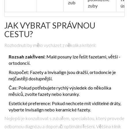
zub
zuby
úsm
JAK VYBRAT SPRÁVNOU
CESTU?
Rozhodnutí by mělo vycházet z několika kritérií:
Rozsah zakřivení
: Malé posuny lze řešit fazetami, větší -
ortodoncií.
Rozpočet: Fazety a Invisalign jsou dražší, ortodoncie je
nejčastěji dostupnější.
Čas: Pokud potřebujete rychlý výsledek do několika
měsíců, zvolte fazety nebo korunky.
Estetické preference: Pokud nechcete mít viditelné dráty,
vyberte Invisalign nebo keramické fazety.
Nejlepší je konzultovat s
zubařem
,
specialistou, který provede
odbornou diagnózu a doporučí optimální řešení
. Většina klinik