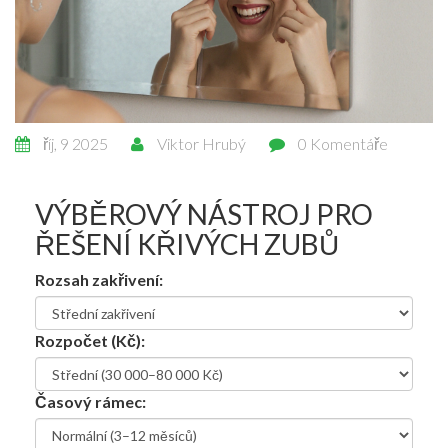
říj, 9 2025
Viktor Hrubý
0 Komentáře
VÝBĚROVÝ NÁSTROJ PRO
ŘEŠENÍ KŘIVÝCH ZUBŮ
Rozsah zakřivení:
Rozpočet (Kč):
Časový rámec: