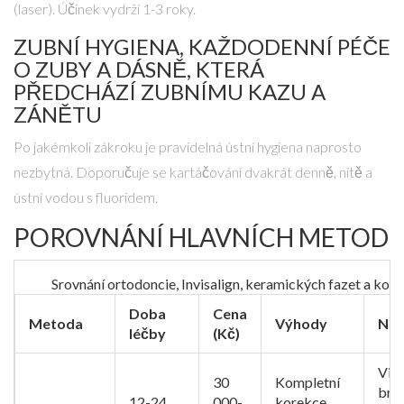
(laser). Účinek vydrží 1-3 roky.
ZUBNÍ HYGIENA
,
KAŽDODENNÍ PÉČE
O ZUBY A DÁSNĚ, KTERÁ
PŘEDCHÁZÍ ZUBNÍMU KAZU A
ZÁNĚTU
Po jakémkoli zákroku je pravidelná ústní hygiena naprosto
nezbytná. Doporučuje se kartáčování dvakrát denně, nitě a
ústní vodou s fluoridem.
POROVNÁNÍ HLAVNÍCH METOD
Srovnání ortodoncie, Invisalign, keramických fazet a kor
Doba
Cena
Metoda
Výhody
Nev
léčby
(Kč)
Vidi
30
Kompletní
brac
12-24
000-
korekce,