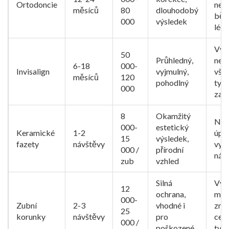
Ortodoncie
nelí
měsíců
80
dlouhodobý
běh
000
výsledek
léč
Vyšš
50
Průhledný,
ne p
6-18
000-
Invisalign
vyjmulný,
vše
měsíců
120
pohodlný
typ
000
zakř
8
Okamžitý
Nev
000-
estetický
Keramické
1-2
úpra
15
výsledek,
fazety
návštěvy
vyšš
000 /
přírodní
nák
zub
vzhled
Silná
Vyšš
12
ochrana,
můž
000-
Zubní
2-3
vhodné i
změ
25
korunky
návštěvy
pro
cel
000 /
poškozené
tvar