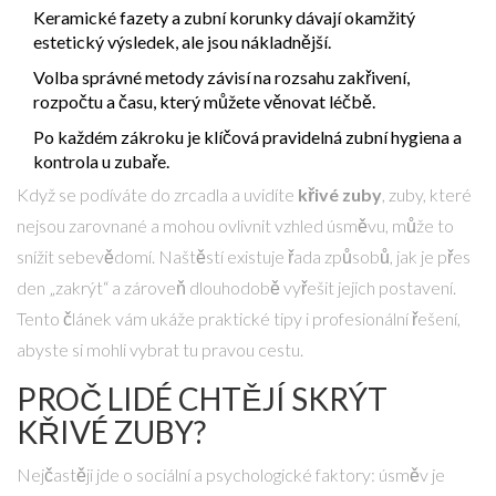
Keramické fazety a zubní korunky dávají okamžitý
estetický výsledek, ale jsou nákladnější.
Volba správné metody závisí na rozsahu zakřivení,
rozpočtu a času, který můžete věnovat léčbě.
Po každém zákroku je klíčová pravidelná zubní hygiena a
kontrola u zubaře.
Když se podíváte do zrcadla a uvidíte
křivé zuby
,
zuby, které
nejsou zarovnané a mohou ovlivnit vzhled úsměvu
, může to
snížit sebevědomí. Naštěstí existuje řada způsobů, jak je přes
den „zakrýt“ a zároveň dlouhodobě vyřešit jejich postavení.
Tento článek vám ukáže praktické tipy i profesionální řešení,
abyste si mohli vybrat tu pravou cestu.
PROČ LIDÉ CHTĚJÍ SKRÝT
KŘIVÉ ZUBY?
Nejčastěji jde o sociální a psychologické faktory: úsměv je