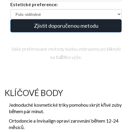
Estetické preference:
Zjistit doporučenou metodu
Vaše preferované metody budou zobrazeny po kliknutí
na tlačítko výše.
KLÍČOVÉ BODY
Jednoduché kosmetické triky pomohou skrýt křivé zuby
během pár minut.
Ortodoncie a Invisalign opraví zarovnání během 12-24
měsíců.