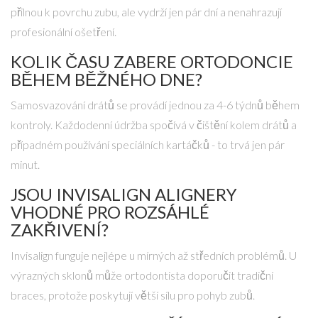
přilnou k povrchu zubu, ale vydrží jen pár dní a nenahrazují
profesionální ošetření.
KOLIK ČASU ZABERE ORTODONCIE
BĚHEM BĚŽNÉHO DNE?
Samosvazování drátů se provádí jednou za 4-6 týdnů během
kontroly. Každodenní údržba spočívá v čištění kolem drátů a
případném používání speciálních kartáčků - to trvá jen pár
minut.
JSOU INVISALIGN ALIGNERY
VHODNÉ PRO ROZSÁHLÉ
ZAKŘIVENÍ?
Invisalign funguje nejlépe u mírných až středních problémů. U
výrazných sklonů může ortodontista doporučit tradiční
braces, protože poskytují větší sílu pro pohyb zubů.