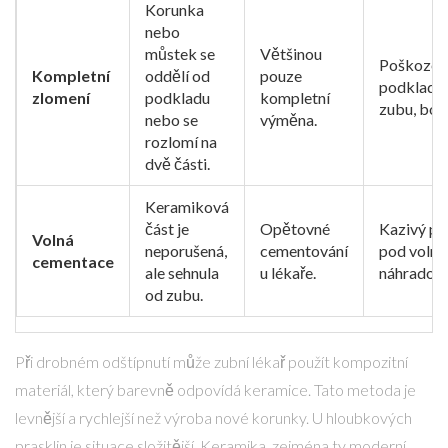
Korunka
nebo
můstek se
Většinou
Poškozen
Kompletní
oddělí od
pouze
podklado
zlomení
podkladu
kompletní
zubu, bole
nebo se
výměna.
rozlomí na
dvě části.
Keramiková
část je
Opětovné
Kazivý pr
Volná
neporušená,
cementování
pod volno
cementace
ale sehnula
u lékaře.
náhradou.
od zubu.
Při drobném odštípnutí může
zubní lékař
použít kompozitní
materiál, který barevně odpovídá keramice. Tato metoda je
levnější a rychlejší než výroba nové korunky. U hloubkových
prasklin je situace složitější. Keramika, zejména ty moderní