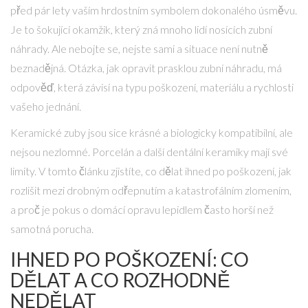
před pár lety vaším hrdostním symbolem dokonalého úsměvu.
Je to šokující okamžik, který zná mnoho lidí nosících zubní
náhrady. Ale nebojte se, nejste sami a situace není nutně
beznadějná. Otázka, jak opravit prasklou zubní náhradu, má
odpověď, která závisí na typu poškození, materiálu a rychlosti
vašeho jednání.
Keramické zuby jsou sice krásné a biologicky kompatibilní, ale
nejsou nezlomné. Porcelán a další dentální keramiky mají své
limity. V tomto článku zjistíte, co dělat ihned po poškození, jak
rozlišit mezi drobným odřepnutím a katastrofálním zlomením,
a proč je pokus o domácí opravu lepidlem často horší než
samotná porucha.
IHNED PO POŠKOZENÍ: CO
DĚLAT A CO ROZHODNĚ
NEDĚLAT