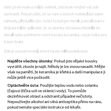
Vaše první reakce může ovlivnit, zda bude možné váš zub
zachránit. Pokud cítíte, že se vám v ústech rozbila část zubní
náhrady, přestaňte jíst. I když to bolí jen mírně, pokračování v
žvýkání může způsobit, že se úlomky dostanou hlouběji do
dásně nebo pohltnete ostré kousky keramiky, což je riziko pro
trávicí trakt.
Zde je seznam kroků, které byste měli podniknout:
Najděte všechny úlomky:
Pokud jste nějaké kousky
vyvrátili, zkuste je najít. Někdy je lze znovu nasadit. Mějte
však na paměti, že keramika je křehká a další manipulace ji
může ještě více poškodit.
Opláchněte ústa:
Použijte teplou vodu nebo solanku
(čajová lžička soli ve sklenici vody). To pomůže
dezinfikovat oblast a odstranit případné nečistoty.
Nepoužívejte alkohol ani silná antiseptika přímo na ránu,
pokud nemáte speciální instrukce od lékaře.