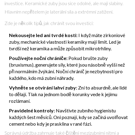
investice. Keramické zuby jsou sice odolné, ale mají slabiny.
Hlavním nepřítelem je laterální síla a extrémní zatížení.
Zde je několik tipů, jak chránit svou investici:
Nekousejte led ani tvrdé kosti:
I když máte zirkoniové
zuby, mechanické vlastnosti keramiky mají limit. Led je
tvrdší než keramika a může způsobit mikrotrhliny.
Používejte noční chrániče:
Pokud brušte zuby
(bruxismus), generujete síly, které jsou násobně vyšší než
při normálním žvýkání. Noční chránič je nezbytností pro
každého, kdo má zubní náhrady.
Vyhněte se otvírání lahví zuby:
Zní to absurdně, ale lidé
to dělají. Tlak na jednom bodě korunky vede k jejímu
rozlámaní.
Pravidelné kontroly:
Navštivte zubního hygienistu
každých šest měsíců. Oni poznají, kdy se začíná uvolňovat
cement nebo kdy je prasklina v rané fázi.
Správná údržba zahrnuje také čištění mezizubními nitmi a