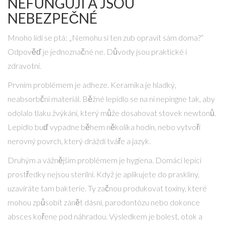
NEFUNGUJÍ A JSOU
NEBEZPEČNÉ
Mnoho lidí se ptá: „Nemohu si ten zub opravit sám doma?“
Odpověď je jednoznačné ne. Důvody jsou praktické i
zdravotní.
Prvním problémem je adheze. Keramika je hladký,
neabsorbční materiál. Běžné lepidlo se na ni nepingne tak, aby
odolalo tlaku žvýkání, který může dosahovat stovek newtonů.
Lepidlo buď vypadne během několika hodin, nebo vytvoří
nerovný povrch, který dráždí tváře a jazyk.
Druhým a vážnějším problémem je hygiena. Domácí lepicí
prostředky nejsou sterilní. Když je aplikujete do praskliny,
uzavíráte tam bakterie. Ty začnou produkovat toxiny, které
mohou způsobit zánět dásní, parodontózu nebo dokonce
absces kořene pod náhradou. Výsledkem je bolest, otok a