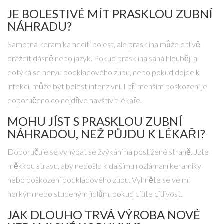
JE BOLESTIVÉ MÍT PRASKLOU ZUBNÍ
NÁHRADU?
Samotná keramika necítí bolest, ale prasklina může citlivě
dráždit dásně nebo jazyk. Pokud prasklina sahá hlouběji a
dotýká se nervu podkladového zubu, nebo pokud dojde k
infekci, může být bolest intenzivní. I při menším poškození je
doporučeno co nejdříve navštívit lékaře.
MOHU JÍST S PRASKLOU ZUBNÍ
NÁHRADOU, NEŽ PŮJDU K LÉKAŘI?
Doporučuje se vyhýbat se žvýkání na postižené straně. Jzte
měkkou stravu, aby nedošlo k dalšímu rozlámaní keramiky
nebo poškození podkladového zubu. Vyhněte se velmi
horkým nebo studeným jídlům, pokud cítíte citlivost.
JAK DLOUHO TRVÁ VÝROBA NOVÉ