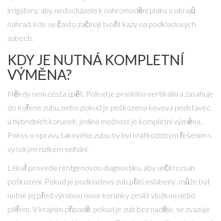
irrigátory, aby nedocházelo k nahromadění plaku u okrajů
náhrad, kde se často začínají tvořit kazy na podkladových
zubech.
KDY JE NUTNÁ KOMPLETNÍ
VÝMĚNA?
Někdy není cesta zpět. Pokud je prasklina vertikální a zasahuje
do kořene zubu, nebo pokud je poškozena kovová podstavec
u hybridních korunek, jediná možnost je kompletní výměna.
Pokus o opravu takového zubu by byl krátkodobým řešením s
vysokým rizikem selhání.
Lékař provede rentgenovou diagnostiku, aby určil rozsah
poškození. Pokud je podkladový zub příliš oslabený, může být
nutné jej před výrobou nové korunky zesílit vložkou nebo
pilířem. V krajním případě, pokud je zub bez naděje, se zvazuje