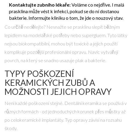
Kontaktujte zubního lékaře:
Voláme co nejdříve. I malá
prasklina může vést k infekci, pokud se do ní dostanou
bakterie. Informujte kliniku o tom, že jde o nouzový stav.
Co určitě nedělejte? Nesnažte se prasklinu slepit běžným
lepidlem na modelářské potřeby nebo supergluem. Tyto látky
nejsou biokompatibilní, mohou být toxické a jejich použití
komplikuje pozdější profesionální opravu. Navíc vytvářejí
povrch, na který se snadno usazuje plak a bakterie.
TYPY POŠKOZENÍ
KERAMICKÝCH ZUBŮ A
MOŽNOSTI JEJICH OPRAVY
Není každé poškození stejné.
Dentální keramika
se používá v
různých formách - od jednoduchých korunek přes můstky až
po celokeramické implantáty. Typ opravy závisí na rozsahu
škody.