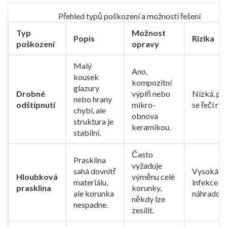
Přehled typů poškození a možností řešení
Typ
Možnost
Popis
Rizika
poškození
opravy
Malý
Ano,
kousek
kompozitní
glazury
Drobné
výplň nebo
Nízká, po
nebo hrany
odštípnutí
mikro-
se řečí ryc
chybí, ale
obnova
struktura je
keramikou.
stabilní.
Často
Prasklina
vyžaduje
sahá dovnitř
Vysoká ri
Hloubková
výměnu celé
materiálu,
infekce p
prasklina
korunky,
ale korunka
náhradou.
někdy lze
nespadne.
zesílit.