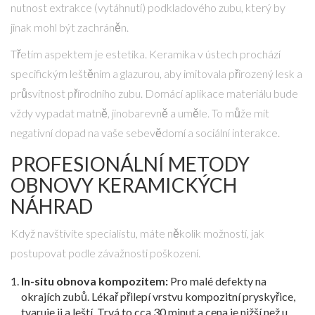
nutnost extrakce (vytáhnutí) podkladového zubu, který by
jinak mohl být zachráněn.
Třetím aspektem je estetika. Keramika v ústech prochází
specifickým leštěním a glazurou, aby imitovala přirozený lesk a
průsvitnost přírodního zubu. Domácí aplikace materiálu bude
vždy vypadat matně, jinobarevně a uměle. To může mít
negativní dopad na vaše sebevědomí a sociální interakce.
PROFESIONÁLNÍ METODY
OBNOVY KERAMICKÝCH
NÁHRAD
Když navštívíte specialistu, máte několik možností, jak
postupovat podle závažnosti poškození.
In-situ obnova kompozitem:
Pro malé defekty na
okrajích zubů. Lékař přilepí vrstvu kompozitní pryskyřice,
tvaruje ji a leští. Trvá to cca 30 minut a cena je nižší než u