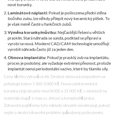
nové korunky.
Laminátové náplasti:
Pokud je poškozena přední stěna
bočního zubu, lze někdy přilepit nový keramický plíšek. To
je však méně časté u funkčních zubů.
Výměna korunky/můstku:
Nejčastější řešení u větších
prasklin. Stará náhrada se sundá, podklad se připraví a
vyrobí se nová. Moderní CAD/CAM technologie umožňují
vyrobit náhradu často již za jeden den.
Obnova implantátu:
Pokud je prasklý zub na implantátu,
proces je podobný, ale vyžaduje extrémní přesnost, protože
implantát nemá periodontální vazivo, které by tlumilo síly.
Cena těchto výkonů se liší. Drobná obnova kompozitem se
pohybuje kolem 1 500-3 000 Kč. Nová celokeramická
korunka stojí obvykle mezi 8 000 a 15 000 Kč, v závislosti na
materiálu (např. e-max vs. zirkon) a komplexitě práce.
Zdravotní pojišťovny tyto náklady obvykle nenahrazují, pokud
nejde o akutní zdravotní problém způsobený poškozením,