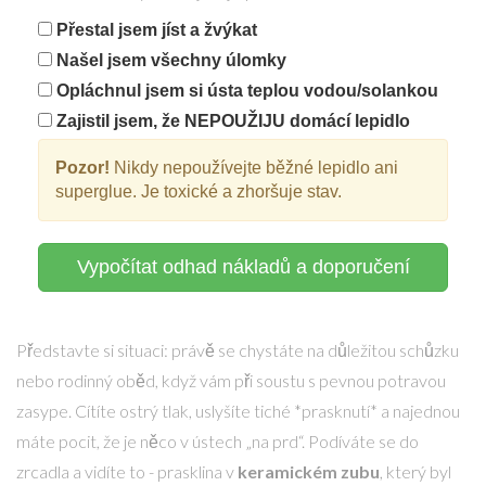
Přestal jsem jíst a žvýkat
Našel jsem všechny úlomky
Opláchnul jsem si ústa teplou vodou/solankou
Zajistil jsem, že NEPOUŽIJU domácí lepidlo
Pozor!
Nikdy nepoužívejte běžné lepidlo ani
superglue. Je toxické a zhoršuje stav.
Vypočítat odhad nákladů a doporučení
Představte si situaci: právě se chystáte na důležitou schůzku
nebo rodinný oběd, když vám při soustu s pevnou potravou
zasype. Cítíte ostrý tlak, uslyšíte tiché *prasknutí* a najednou
máte pocit, že je něco v ústech „na prd“. Podíváte se do
zrcadla a vidíte to - prasklina v
keramickém zubu
, který byl