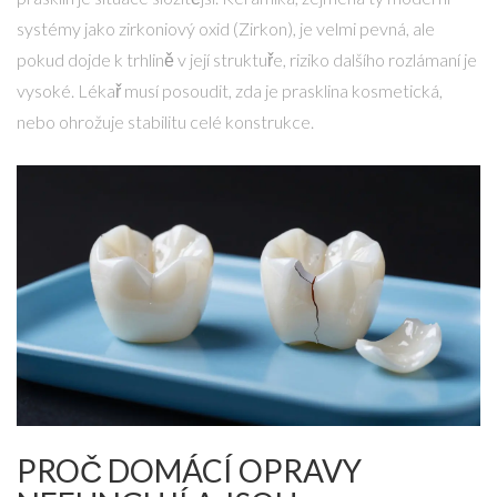
systémy jako zirkoniový oxid (
Zirkon
), je velmi pevná, ale
pokud dojde k trhlině v její struktuře, riziko dalšího rozlámaní je
vysoké. Lékař musí posoudit, zda je prasklina kosmetická,
nebo ohrožuje stabilitu celé konstrukce.
PROČ DOMÁCÍ OPRAVY