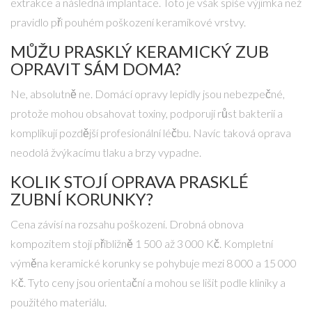
extrakce a následná implantace. Toto je však spíše výjimka než
pravidlo při pouhém poškození keramikové vrstvy.
MŮŽU PRASKLÝ KERAMICKÝ ZUB
OPRAVIT SÁM DOMA?
Ne, absolutně ne. Domácí opravy lepidly jsou nebezpečné,
protože mohou obsahovat toxiny, podporují růst bakterií a
komplikují pozdější profesionální léčbu. Navíc taková oprava
neodolá žvýkacímu tlaku a brzy vypadne.
KOLIK STOJÍ OPRAVA PRASKLÉ
ZUBNÍ KORUNKY?
Cena závisí na rozsahu poškození. Drobná obnova
kompozitem stojí přibližně 1 500 až 3 000 Kč. Kompletní
výměna keramické korunky se pohybuje mezi 8 000 a 15 000
Kč. Tyto ceny jsou orientační a mohou se lišit podle kliniky a
použitého materiálu.