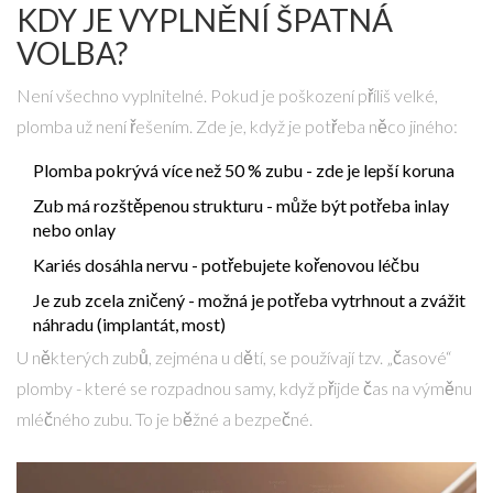
KDY JE VYPLNĚNÍ ŠPATNÁ
VOLBA?
Není všechno vyplnitelné. Pokud je poškození příliš velké,
plomba už není řešením. Zde je, když je potřeba něco jiného:
Plomba pokrývá více než 50 % zubu - zde je lepší koruna
Zub má rozštěpenou strukturu - může být potřeba inlay
nebo onlay
Kariés dosáhla nervu - potřebujete kořenovou léčbu
Je zub zcela zničený - možná je potřeba vytrhnout a zvážit
náhradu (implantát, most)
U některých zubů, zejména u dětí, se používají tzv. „časové“
plomby - které se rozpadnou samy, když přijde čas na výměnu
mléčného zubu. To je běžné a bezpečné.