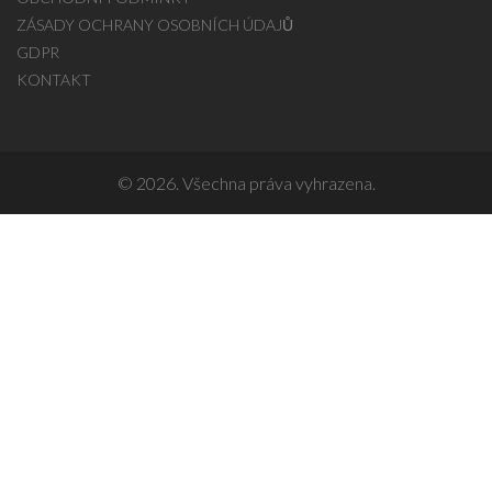
ZÁSADY OCHRANY OSOBNÍCH ÚDAJŮ
GDPR
KONTAKT
© 2026. Všechna práva vyhrazena.