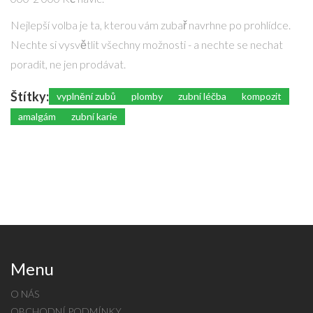
Nejlepší volba je ta, kterou vám zubař navrhne po prohlídce.
Nechte si vysvětlit všechny možnosti - a nechte se nechat
poradit, ne jen prodávat.
Štítky:
vyplnění zubů
plomby
zubní léčba
kompozit
amalgám
zubní karie
Menu
O NÁS
OBCHODNÍ PODMÍNKY