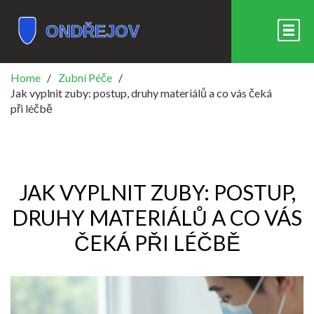
Home
Zubní Péče
Jak vyplnit zuby: postup, druhy materiálů a co vás čeká
při léčbě
JAK VYPLNIT ZUBY: POSTUP,
DRUHY MATERIÁLŮ A CO VÁS
ČEKÁ PŘI LÉČBĚ