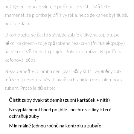
než týden, nebo je silná, je potřeba se vrátit. Může to
znamenat, že plomba je příliš vysoká, nebo že kariés byl hlubší,
než se zdálo.
U kompozitu se často stává, že zub je citlivý na teplotu po
několika dnech - to je způsobeno reakcí vnitřní tkáně (pulpy)
na zákrok. Většinou to projde. Pokud ne, může být potřeba
kořenová léčba.
Nezapomeňte: plomba není „zázračný štít“. I vyplněný zub
může mít novou kariés - hlavně na hranicích mezi plombou a
zubem. Proto je důležité:
Čistit zuby dvakrát denně (zubní kartáček + nitě)
Nevypláchnout hned po jídle - nechte si sliny, které
ochraňují zuby
Minimálně jednou ročně na kontrolu u zubaře