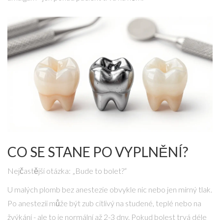
CO SE STANE PO VYPLNĚNÍ?
Nejčastější otázka: „Bude to bolet?“
U malých plomb bez anestezie obvykle nic nebo jen mírný tlak.
Po anestezii může být zub citlivý na studené, teplé nebo na
žvýkání - ale to je normální až 2-3 dny. Pokud bolest trvá déle