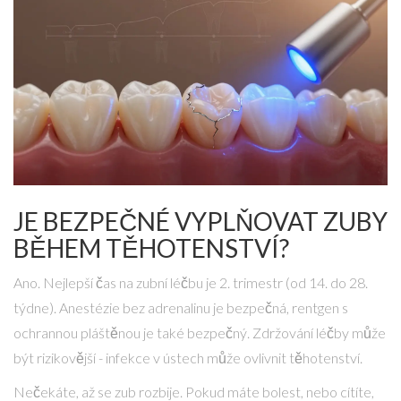
JE BEZPEČNÉ VYPLŇOVAT ZUBY
BĚHEM TĚHOTENSTVÍ?
Ano. Nejlepší čas na zubní léčbu je 2. trimestr (od 14. do 28.
týdne). Anestézie bez adrenalinu je bezpečná, rentgen s
ochrannou pláštěnou je také bezpečný. Zdržování léčby může
být rizikovější - infekce v ústech může ovlivnit těhotenství.
Nečekáte, až se zub rozbije. Pokud máte bolest, nebo cítíte,