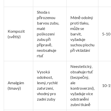
Shoda s
přirozenou
Méně odolný
barvou zubu,
proti tlaku,
malé
může se
Kompozit
poškození
barvit,
5-10 
(světlý)
zubu při
vyžaduje
přípravě,
suchou plochu
neobsahuje
při vkládání
rtuť
Neestetický,
Vysoká
obsahuje rtuť
odolnost,
(bezpečný,
Amalgám
levný, rychlé
ale
10-15
(tmavý)
zatvrzení,
kontroverzní),
vhodný pro
vyžaduje více
zadní zuby
odstranění
zubní tkáně