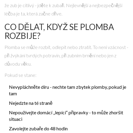
že zub je citlivý - jděte k zubaři. Nejlevnější a nejbezpečnější
léčba je ta, která začne dříve.
CO DĚLAT, KDYŽ SE PLOMBA
ROZBIJE?
Plomba se může rozbít, odlepit nebo ztratit. To není vzácnost -
při žvýkání tvrdých potravin, při zubním brnění nebo jen z
důvodu věku.
Pokud se stane:
Nevypláchněte díru - nechte tam zbytek plomby, pokud je
tam
Nejedzte na té straně
Nepoužívejte domácí „lepící“ přípravky - to může zhoršit
situaci
Zavolejte zubaře do 48 hodin