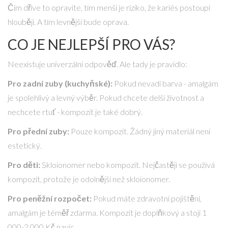
Čím dříve to opravíte, tím menší je riziko, že kariés postoupí
hlouběji. A tím levnější bude oprava.
CO JE NEJLEPŠÍ PRO VÁS?
Neexistuje univerzální odpověď. Ale tady je pravidlo:
Pro zadní zuby (kuchyňské):
Pokud nevadí barva - amalgám
je spolehlivý a levný výběr. Pokud chcete delší životnost a
nechcete rtuť - kompozit je také dobrý.
Pro přední zuby:
Pouze kompozit. Žádný jiný materiál není
estetický.
Pro děti:
Skloionomer nebo kompozit. Nejčastěji se používá
kompozit, protože je odolnější než skloionomer.
Pro peněžní rozpočet:
Pokud máte zdravotní pojištění,
amalgám je téměř zdarma. Kompozit je doplňkový a stojí 1
000-2 000 Kč navíc.