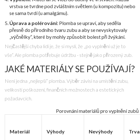
vrstva se tvrdne pod zvláštním světlem (u kompozitu) nebo
se sama tvrdí (u amalgámu).
Úprava a polérování:
Plomba se upraví, aby seděla
přesně do přírodního tvaru zubu a aby se nevyskytovaly
„výčnělky“, které by mohly způsobit bolest při žvýkání.
Nejčastější chyba lidí je, že si myslí, že „po vyplnění už je to
vše“. Ale plomba potřebuje údržbu - stejně jako přirozený zub.
JAKÉ MATERIÁLY SE POUŽÍVAJÍ?
Není jedna „nejlepší“ plomba. Výběr závisí na umístění zubu,
velikosti poškození, finančních možnostech a estetických
požadavcích.
Porovnání materiálů pro vyplnění zubů
Materiál
Výhody
Nevýhody
Trva