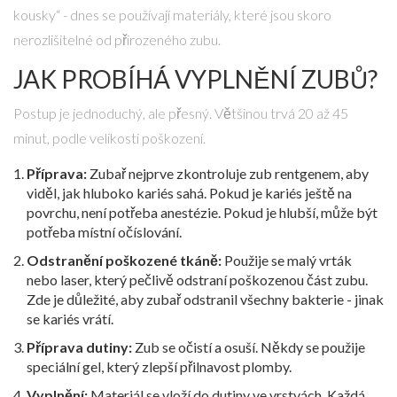
kousky“ - dnes se používají materiály, které jsou skoro
nerozlišitelné od přirozeného zubu.
JAK PROBÍHÁ VYPLNĚNÍ ZUBŮ?
Postup je jednoduchý, ale přesný. Většinou trvá 20 až 45
minut, podle velikosti poškození.
Příprava:
Zubař nejprve zkontroluje zub rentgenem, aby
viděl, jak hluboko kariés sahá. Pokud je kariés ještě na
povrchu, není potřeba anestézie. Pokud je hlubší, může být
potřeba místní očíslování.
Odstranění poškozené tkáně:
Použije se malý vrták
nebo laser, který pečlivě odstraní poškozenou část zubu.
Zde je důležité, aby zubař odstranil všechny bakterie - jinak
se kariés vrátí.
Příprava dutiny:
Zub se očistí a osuší. Někdy se použije
speciální gel, který zlepší přilnavost plomby.
Vyplnění:
Materiál se vloží do dutiny ve vrstvách. Každá