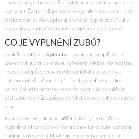
objeví kariés, nebo zub začne bolet, není to signál, že ho musíte
vytrhnout. Často stačí jednoduché vyplnění - a zub vám slouží
ještě mnoho let. Ale co přesně znamená „vyplnit zuby“? Jaký
materiál se používá? A co vás čeká během a po zákroku?
CO JE VYPLNĚNÍ ZUBŮ?
Vyplnění zubů (neboli
plomba
je
trvalý zubní náplň, která
uzavírá dutinu v zubu vzniklou kariésem
) je léčba, která zastaví
rozvoj škod způsobených bakteriemi. Když se kyseliny z
bakterií v plaků začnou „hrát“ s emaľí, vytvářejí malé díry -
kariés. Pokud to nezastavíte, kariés postupuje do vnitřních
částí zubu, kde může způsobit infekci, bolest a dokonce ztrátu
zubu.
Plomba není jen „zakládání něčeho do díry“. Je to přesná,
hygienická a trvalá oprava, která obnoví funkci zubu a zabrání
dalšímu poškozování. Moderní plomby nejsou jen „černé