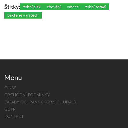
Štítky:
zubní plak
chování
emoce
zubní zdraví
bakterie v ústech
Menu
O NÁS
OBCHODNÍ PODMÍNKY
ZÁSADY OCHRANY OSOBNÍCH ÚDAJŮ
GDPR
KONTAKT