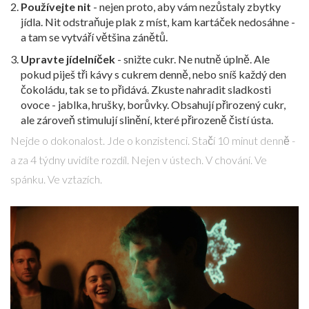
Používejte nit
- nejen proto, aby vám nezůstaly zbytky
jídla. Nit odstraňuje plak z míst, kam kartáček nedosáhne -
a tam se vytváří většina zánětů.
Upravte jídelníček
- snižte cukr. Ne nutně úplně. Ale
pokud piješ tři kávy s cukrem denně, nebo sníš každý den
čokoládu, tak se to přidává. Zkuste nahradit sladkosti
ovoce - jablka, hrušky, borůvky. Obsahují přirozený cukr,
ale zároveň stimulují slinění, které přirozeně čistí ústa.
Nejde o dokonalost. Jde o konzistenci. Stačí 10 minut denně -
a za 4 týdny uvidíte rozdíl. Nejen v ústech. V chování. Ve
spánku. Ve vztazích.