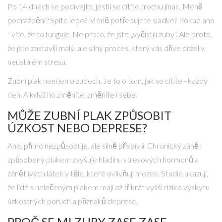
Po 14 dnech se podívejte, jestli se cítíte trochu jinak. Méně
podráždění? Spíte lépe? Méně potřebujete sladké? Pokud ano
- víte, že to funguje. Ne proto, že jste „vyčistili zuby“. Ale proto,
že jste zastavili malý, ale silný proces, který vás dříve držel v
neustálém stresu.
Zubní plak není jen o zubech. Je to o tom, jak se cítíte - každý
den. A když ho změníte, změníte i sebe.
MŮŽE ZUBNÍ PLAK ZPŮSOBIT
ÚZKOST NEBO DEPRESE?
Ano, přímo nezpůsobuje, ale silně přispívá. Chronický zánět
způsobený plakem zvyšuje hladinu stresových hormonů a
zánětlivých látek v těle, které ovlivňují mozek. Studie ukazují,
že lidé s nelečeným plakem mají až třikrát vyšší riziko výskytu
úzkostných poruch a příznaků deprese.
PROČ SE MI ZUBY ZASE ZASE