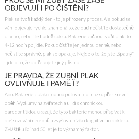
OBJEVUJÍ I PO ČIŠTĚNÍ?
Plak se tvoří každý den - to je přirozený proces. Ale pokud se
vám objevuje rychle, znamená to, že buď nečistíte dostatečně
dlouho, nebo jíte hodně cukru. Bakterie začnou tvořit plak do
4-12 hodin po jídle. Pokud čistíte jen jednou denně, nebo
nečistíte správně, plak se opakuje. Nejde o to, že jste „špatný“
- jde o to, že potřebujete jiný přístup.
JE PRAVDA, ŽE ZUBNÍ PLAK
OVLIVŇUJE I PAMĚŤ?
Ano. Bakterie z plaku mohou putovat do mozku přes krevní
oběh. Výzkumy na zvířatech a u lidí s chronickou
parodontitidou ukazují, že tyto bakterie mohou přispívat k
poškozování neuronů a zvyšovat riziko kognitivního poklesu.
Zvláště u lidí nad 50 let je to významný faktor.