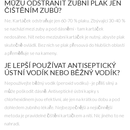
MŮŽU ODSTRANIT ZUBNÍ PLAK JEN
ČIŠTĚNÍM ZUBŮ?
Ne. Kartáček odstraňuje jen 60-70 % plaku. Zbývající 30-40 %
se nachází mezi zuby a pod dásněmi - tam kartáček
nedosáhne. Nit nebo mezizubní kartáček je nutný, abyste plak
skutečně ovládli. Bez nich se plak přesouvá do hlubších oblastí
a přeměňuje se na kameny.
JE LEPŠÍ POUŽÍVAT ANTISEPTICKÝ
ÚSTNÍ VODÍK NEBO BĚŽNÝ VODÍK?
Nepoužívejte běžný vodík (peroxid vodíku) - je příliš silný a
může poškodit dásně. Antiseptické ústní kapky s
chlorhexidinem jsou efektivní, ale jen na krátkou dobu a pod
dohledem zubního lékaře. Nejbezpečnější a nejúčinnější
metoda je pravidelné čištění kartáčkem a nití. Nic jiného to ne
nahradí.