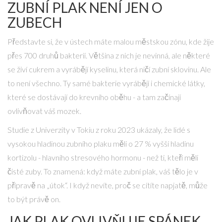
ZUBNÍ PLAK NENÍ JEN O
ZUBECH
Představte si, že v ústech máte malou městskou zónu, kde žije
přes 700 druhů bakterií. Většina z nich je nevinná, ale některé
se živí cukrem a vyrábějí kyselinu, která ničí zubní sklovinu. Ale
to není všechno. Ty samé bakterie vyrábějí i chemické látky,
které se dostávají do krevního oběhu - a tam začínají
ovlivňovat váš mozek.
Studie z Univerzity v Tokiu z roku 2023 ukázaly, že lidé s
vysokou hladinou zubního plaku měli o 27 % vyšší hladinu
kortizolu - hlavního stresového hormonu - než ti, kteří měli
čisté zuby. To znamená: když máte zubní plak, váš tělo je v
přípravě na „útok“. I když nevíte, proč se cítíte napjatě, může
to být právě on.
JAK PLAK OVLIVŇUJE SPÁNEK