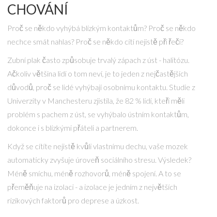
CHOVÁNÍ
Proč se někdo vyhýbá blízkým kontaktům? Proč se někdo
nechce smát nahlas? Proč se někdo cítí nejistě při řeči?
Zubní plak často způsobuje trvalý zápach z úst - halitózu.
Ačkoliv většina lidí o tom neví, je to jeden z nejčastějších
důvodů, proč se lidé vyhýbají osobnímu kontaktu. Studie z
Univerzity v Manchesteru zjistila, že 82 % lidí, kteří měli
problém s pachem z úst, se vyhýbalo ústním kontaktům,
dokonce i s blízkými přáteli a partnerem.
Když se cítíte nejistě kvůli vlastnímu dechu, vaše mozek
automaticky zvyšuje úroveň sociálního stresu. Výsledek?
Méně smíchu, méně rozhovorů, méně spojení. A to se
přeměňuje na izolaci - a izolace je jedním z největších
rizikových faktorů pro deprese a úzkost.