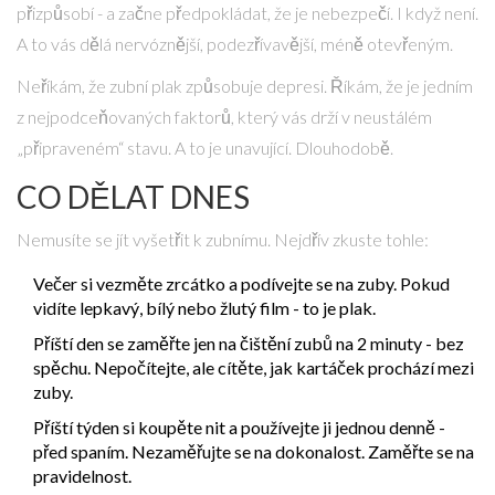
přizpůsobí - a začne předpokládat, že je nebezpečí. I když není.
A to vás dělá nervóznější, podezřívavější, méně otevřeným.
Neříkám, že zubní plak způsobuje depresi. Říkám, že je jedním
z nejpodceňovaných faktorů, který vás drží v neustálém
„připraveném“ stavu. A to je unavující. Dlouhodobě.
CO DĚLAT DNES
Nemusíte se jít vyšetřit k zubnímu. Nejdřív zkuste tohle:
Večer si vezměte zrcátko a podívejte se na zuby. Pokud
vidíte lepkavý, bílý nebo žlutý film - to je plak.
Příští den se zaměřte jen na čištění zubů na 2 minuty - bez
spěchu. Nepočítejte, ale cítěte, jak kartáček prochází mezi
zuby.
Příští týden si koupěte nit a používejte ji jednou denně -
před spaním. Nezaměřujte se na dokonalost. Zaměřte se na
pravidelnost.