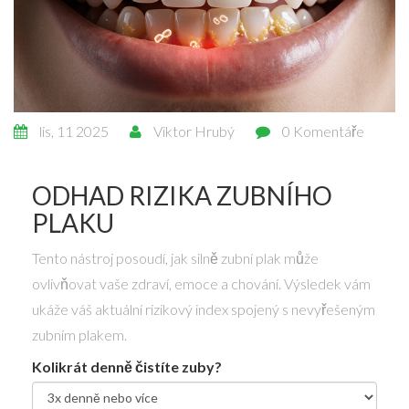
lis, 11 2025
Viktor Hrubý
0 Komentáře
ODHAD RIZIKA ZUBNÍHO
PLAKU
Tento nástroj posoudí, jak silně zubní plak může
ovlivňovat vaše zdraví, emoce a chování. Výsledek vám
ukáže váš aktuální rizikový index spojený s nevyřešeným
zubním plakem.
Kolikrát denně čistíte zuby?