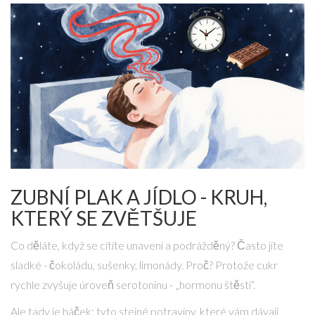
ZUBNÍ PLAK A JÍDLO - KRUH,
KTERÝ SE ZVĚTŠUJE
Co děláte, když se cítíte unavení a podrážděný? Často jíte
sladké - čokoládu, sušenky, limonády. Proč? Protože cukr
rychle zvyšuje úroveň serotoninu - „hormonu štěstí“.
Ale tady je háček: tyto stejné potraviny, které vám dávají