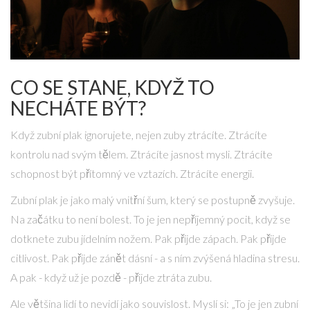
CO SE STANE, KDYŽ TO
NECHÁTE BÝT?
Když zubní plak ignorujete, nejen zuby ztrácíte. Ztrácíte
kontrolu nad svým tělem. Ztrácíte jasnost mysli. Ztrácíte
schopnost být přítomný ve vztazích. Ztrácíte energii.
Zubní plak je jako malý vnitřní šum, který se postupně zvyšuje.
Na začátku to není bolest. To je jen nepříjemný pocit, když se
dotknete zubu jídelním nožem. Pak přijde zápach. Pak přijde
citlivost. Pak přijde zánět dásní - a s ním zvýšená hladina stresu.
A pak - když už je pozdě - přijde ztráta zubu.
Ale většina lidí to nevidí jako souvislost. Myslí si: „To je jen zubní