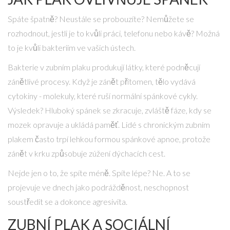
Spáte špatně? Neustále se probouzíte? Nemůžete se
rozhodnout, jestli je to kvůli práci, telefonu nebo kávě? Možná
to je kvůli bakteriím ve vašich ústech.
Bakterie v zubním plaku produkují látky, které podněcují
zánětlivé procesy. Když je zánět přítomen, tělo vydává
cytokiny - molekuly, které ruší normální spánkové cykly.
Výsledek? Hluboký spánek se zkracuje, zvláště fáze, kdy se
mozek opravuje a ukládá paměť. Lidé s chronickým zubním
plakem často trpí lehkou formou spánkové apnoe, protože
zánět v krku způsobuje zúžení dýchacích cest.
Nejde jen o to, že spíte méně. Spíte lépe? Ne. A to se
projevuje ve dnech jako podrážděnost, neschopnost
soustředit se a dokonce agresivita.
ZUBNÍ PLAK A SOCIÁLNÍ