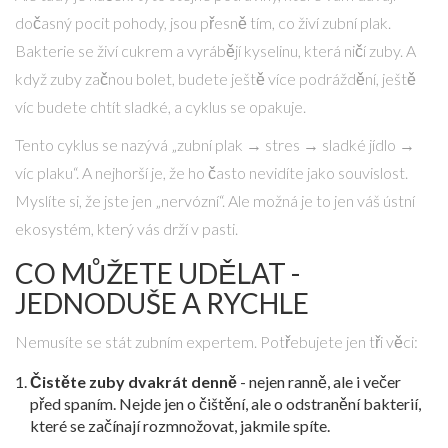
dočasný pocit pohody, jsou přesně tím, co živí zubní plak.
Bakterie se živí cukrem a vyrábějí kyselinu, která ničí zuby. A
když zuby začnou bolet, budete ještě více podráždění, ještě
víc budete chtít sladké, a cyklus se opakuje.
Tento cyklus se nazývá „zubní plak → stres → sladké jídlo →
víc plaku“. A nejhorší je, že ho často nevidíte jako souvislost.
Myslíte si, že jste jen „nervózní“. Ale možná je to jen váš ústní
ekosystém, který vás drží v pasti.
CO MŮŽETE UDĚLAT -
JEDNODUŠE A RYCHLE
Nemusíte se stát zubním expertem. Potřebujete jen tři věci:
Čistěte zuby dvakrát denně
- nejen ranně, ale i večer
před spaním. Nejde jen o čištění, ale o odstranění bakterií,
které se začínají rozmnožovat, jakmile spíte.