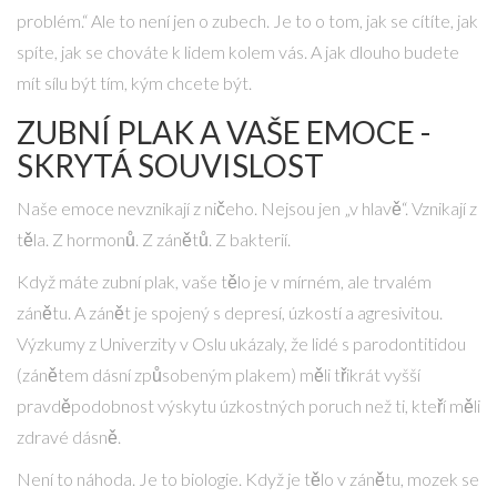
problém.“ Ale to není jen o zubech. Je to o tom, jak se cítíte, jak
spíte, jak se chováte k lidem kolem vás. A jak dlouho budete
mít sílu být tím, kým chcete být.
ZUBNÍ PLAK A VAŠE EMOCE -
SKRYTÁ SOUVISLOST
Naše emoce nevznikají z ničeho. Nejsou jen „v hlavě“. Vznikají z
těla. Z hormonů. Z zánětů. Z bakterií.
Když máte zubní plak, vaše tělo je v mírném, ale trvalém
zánětu. A zánět je spojený s depresí, úzkostí a agresivitou.
Výzkumy z Univerzity v Oslu ukázaly, že lidé s parodontitidou
(zánětem dásní způsobeným plakem) měli třikrát vyšší
pravděpodobnost výskytu úzkostných poruch než ti, kteří měli
zdravé dásně.
Není to náhoda. Je to biologie. Když je tělo v zánětu, mozek se