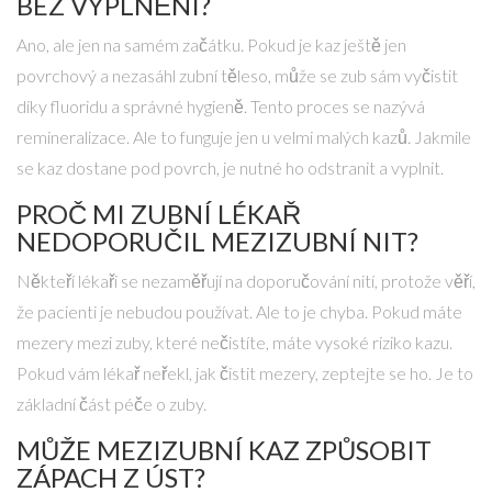
BEZ VYPLNĚNÍ?
Ano, ale jen na samém začátku. Pokud je kaz ještě jen
povrchový a nezasáhl zubní těleso, může se zub sám vyčistit
díky fluoridu a správné hygieně. Tento proces se nazývá
remineralizace. Ale to funguje jen u velmi malých kazů. Jakmile
se kaz dostane pod povrch, je nutné ho odstranit a vyplnit.
PROČ MI ZUBNÍ LÉKAŘ
NEDOPORUČIL MEZIZUBNÍ NIT?
Někteří lékaři se nezaměřují na doporučování nití, protože věří,
že pacienti je nebudou používat. Ale to je chyba. Pokud máte
mezery mezi zuby, které nečistíte, máte vysoké riziko kazu.
Pokud vám lékař neřekl, jak čistit mezery, zeptejte se ho. Je to
základní část péče o zuby.
MŮŽE MEZIZUBNÍ KAZ ZPŮSOBIT
ZÁPACH Z ÚST?