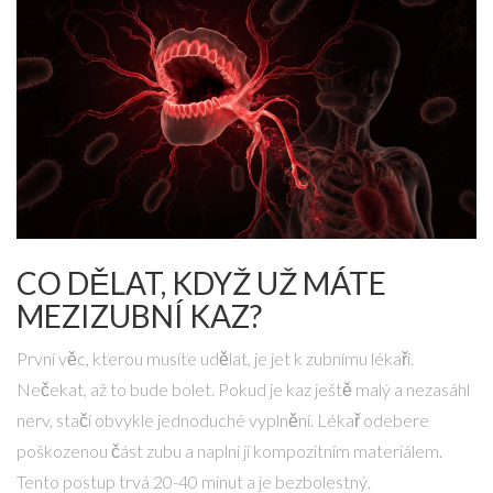
CO DĚLAT, KDYŽ UŽ MÁTE
MEZIZUBNÍ KAZ?
První věc, kterou musíte udělat, je jet k zubnímu lékaři.
Nečekat, až to bude bolet. Pokud je kaz ještě malý a nezasáhl
nerv, stačí obvykle jednoduché vyplnění. Lékař odebere
poškozenou část zubu a naplní ji kompozitním materiálem.
Tento postup trvá 20-40 minut a je bezbolestný.