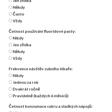
Jen zřídka
Někdy
Často
Vždy
Četnost používání fluoridové pasty:
Nikdy
Jen zřídka
Někdy
Vždy
Frekvence návštěv zubního lékaře:
Nikdy
Jednou za rok
Dvakrát ročně
Pravidelně (každých 6 měsíců)
Četnost konzumace cukru a sladkých nápojů: