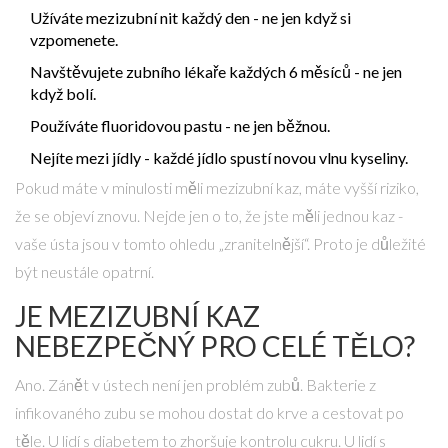
Užíváte mezizubní nit každý den - ne jen když si
vzpomenete.
Navštěvujete zubního lékaře každých 6 měsíců - ne jen
když bolí.
Používáte fluoridovou pastu - ne jen běžnou.
Nejíte mezi jídly - každé jídlo spustí novou vlnu kyseliny.
Pokud máte v minulosti měli mezizubní kaz, máte vyšší riziko,
že se objeví znovu. Nejde jen o to, že jste měli jednou kaz -
vaše ústa jsou v tomto ohledu „zranitelnější“. Proto je důležité
být neustále opatrní.
JE MEZIZUBNÍ KAZ
NEBEZPEČNÝ PRO CELÉ TĚLO?
Ano. Zánět v ústech není jen problém zubů. Bakterie z
infikovaného zubu se mohou dostat do krve a cestovat po
těle. U lidí s diabetem to zhoršuje kontrolu cukru. U lidí s