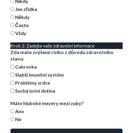
Nikdy
Jen zřídka
Někdy
Často
Vždy
Krok 2: Zadejte vaše zdravotní informace
Zda máte zvýšené riziko z důvodu zdravotního
stavu:
Cukrovka
Slabší imunitní systém
Problémy srdce
Suchá ústní dutina
Máte hluboké mezery mezi zuby?
Ano
Ne