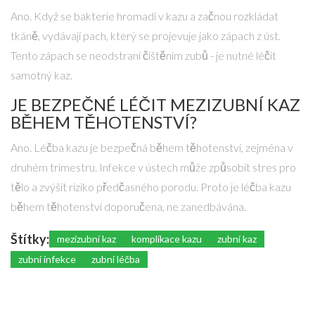
Ano. Když se bakterie hromadí v kazu a začnou rozkládat
tkáně, vydávají pach, který se projevuje jako zápach z úst.
Tento zápach se neodstraní čištěním zubů - je nutné léčit
samotný kaz.
JE BEZPEČNÉ LÉČIT MEZIZUBNÍ KAZ
BĚHEM TĚHOTENSTVÍ?
Ano. Léčba kazu je bezpečná během těhotenství, zejména v
druhém trimestru. Infekce v ústech může způsobit stres pro
tělo a zvýšit riziko předčasného porodu. Proto je léčba kazu
během těhotenství doporučena, ne zanedbávána.
Štítky:
mezizubní kaz
komplikace kazu
zubní kaz
zubní infekce
zubní léčba