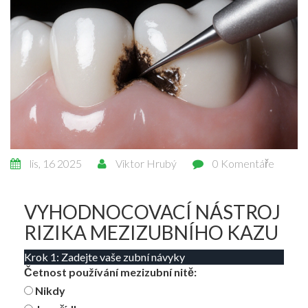
lis, 16 2025
Viktor Hrubý
0 Komentáře
VYHODNOCOVACÍ NÁSTROJ
RIZIKA MEZIZUBNÍHO KAZU
Krok 1: Zadejte vaše zubní návyky
Četnost používání mezizubní nitě:
Nikdy