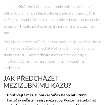
Je-li kaz větší a dotýká se nervu, bude potřeba kořenová
léčba. To znamená, že lékař odebere infikovaný nerv, očistí
kořen a zub naplní. Poté se zub obvykle zakryje korunkou, aby
se nezlomil. Tento postup je delší a nákladnější, ale zachrání
zub.
Pokud je zub zcela zničený, jedinou možností je vytržení. Ale to
není konec - můžete si nechat vložit most, implantát nebo
zubní protézu. Každá z těchto možností má výhody a
nevýhody. Výběr závisí na vašem zdraví, rozpočtu a
potřebách.
JAK PŘEDCHÁZET
MEZIZUBNÍMU KAZU?
Používejte mezizubní kartáček nebo nit
- zubní
kartáček nečistí mezery mezi zuby. Pouze mezizubní nit