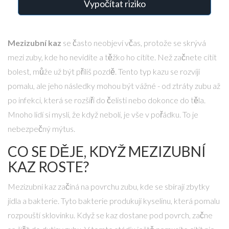
Vypočítat riziko
Mezizubní kaz
se často neobjeví včas, protože se skrývá
mezi zuby, kde ho nevidíte a těžko ho cítíte. Než začnete cítit
bolest, může už být příliš pozdě. Tento typ kazu se rozvíjí
pomalu, ale jeho následky mohou být vážné - od ztráty zubu až
po infekci, která se rozšíří do čelisti nebo dokonce do těla.
Mnoho lidí si myslí, že když nebolí, je vše v pořádku. To je
nebezpečný mýtus.
CO SE DĚJE, KDYŽ MEZIZUBNÍ
KAZ ROSTE?
Mezizubní kaz začíná na povrchu zubu, kde se sbírají zbytky
jídla a bakterie. Tyto bakterie produkují kyselinu, která pomalu
rozpouští sklovinku. Když se kaz dostane pod povrch, začne