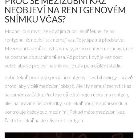
PROČ SE MEZIZUBNÍ KAZ
NEOBJEVÍ NA RENTGENOVÉM
SNÍMKU VČAS?
Mnoho lidí si myslí, že když jim zubní lékař řekne, že na
rentgenu nic nevidí, tak nemají kaz. To je špatná představa.
Mezizubní kaz může být tak malý, že ho rentgen nezachytí, než
se dostane do zubního tělesa. Až potom, když je kaz dost
velký, aby se projevil na snímku, je už v pokročilém stádiu.
Zubní lékaři používají speciální rentgeny - tzv. bitewingy - právě
proto, aby viděli mezizubní oblasti. Ale i ty nemusí zachytit kaz
na samém začátku. Proto je důležité nejen čekat na rentgen,
ale i na pravidelné prohlídky, kde lékař použije zubní sondu a
kontroluje každý zub mezi nimi. Pokud máte mezizubní kaz,
často ho lékař najde dříve než rentgen.