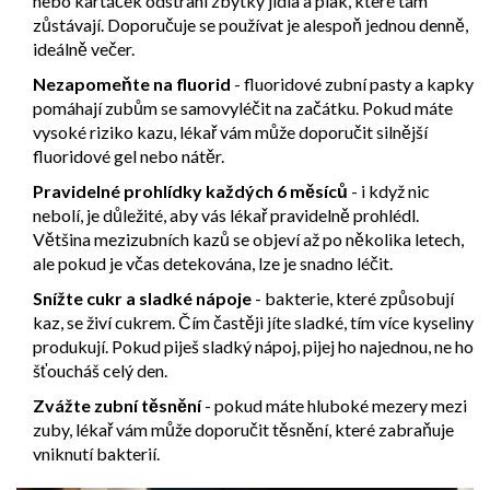
nebo kartáček odstraní zbytky jídla a plak, které tam
zůstávají. Doporučuje se používat je alespoň jednou denně,
ideálně večer.
Nezapomeňte na fluorid
- fluoridové zubní pasty a kapky
pomáhají zubům se samovyléčit na začátku. Pokud máte
vysoké riziko kazu, lékař vám může doporučit silnější
fluoridové gel nebo nátěr.
Pravidelné prohlídky každých 6 měsíců
- i když nic
nebolí, je důležité, aby vás lékař pravidelně prohlédl.
Většina mezizubních kazů se objeví až po několika letech,
ale pokud je včas detekována, lze je snadno léčit.
Snížte cukr a sladké nápoje
- bakterie, které způsobují
kaz, se živí cukrem. Čím častěji jíte sladké, tím více kyseliny
produkují. Pokud piješ sladký nápoj, pijej ho najednou, ne ho
šťoucháš celý den.
Zvážte zubní těsnění
- pokud máte hluboké mezery mezi
zuby, lékař vám může doporučit těsnění, které zabraňuje
vniknutí bakterií.