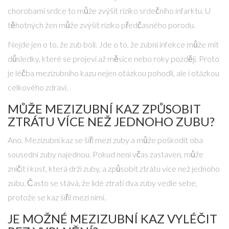
chorobami srdce to může zvýšit riziko srdečního infarktu. U
těhotných žen může zvýšit riziko předčasného porodu.
Nejde jen o to, že zub bolí. Jde o to, že zubní infekce může mít
důsledky, které se projeví až měsíce nebo roky později. Proto
je léčba mezizubního kazu nejen otázkou pohodlí, ale i otázkou
celkového zdraví.
MŮŽE MEZIZUBNÍ KAZ ZPŮSOBIT
ZTRÁTU VÍCE NEŽ JEDNOHO ZUBU?
Ano. Mezizubní kaz se šíří mezi zuby a může poškodit oba
sousední zuby najednou. Pokud není včas zastaven, může
zničit i kost, která drží zuby, a způsobit ztrátu více než jednoho
zubu. Často se stává, že lidé ztratí dva zuby vedle sebe,
protože se kaz šířil mezi nimi.
JE MOŽNÉ MEZIZUBNÍ KAZ VYLÉČIT