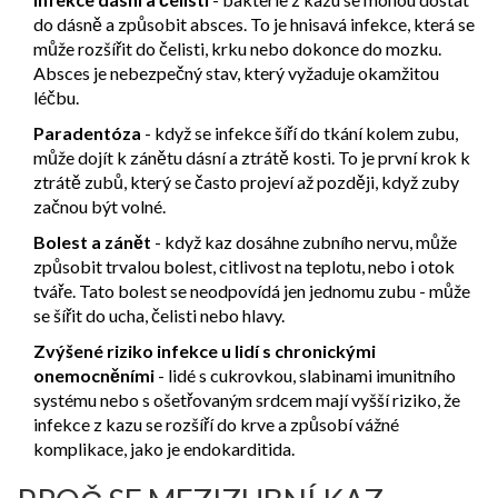
do dásně a způsobit absces. To je hnisavá infekce, která se
může rozšířit do čelisti, krku nebo dokonce do mozku.
Absces je nebezpečný stav, který vyžaduje okamžitou
léčbu.
Paradentóza
- když se infekce šíří do tkání kolem zubu,
může dojít k zánětu dásní a ztrátě kosti. To je první krok k
ztrátě zubů, který se často projeví až později, když zuby
začnou být volné.
Bolest a zánět
- když kaz dosáhne zubního nervu, může
způsobit trvalou bolest, citlivost na teplotu, nebo i otok
tváře. Tato bolest se neodpovídá jen jednomu zubu - může
se šířit do ucha, čelisti nebo hlavy.
Zvýšené riziko infekce u lidí s chronickými
onemocněními
- lidé s cukrovkou, slabinami imunitního
systému nebo s ošetřovaným srdcem mají vyšší riziko, že
infekce z kazu se rozšíří do krve a způsobí vážné
komplikace, jako je endokarditida.