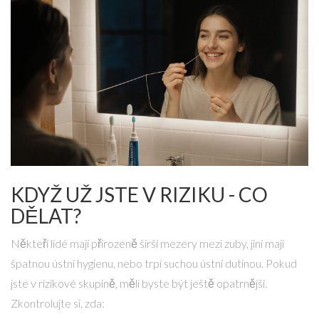
KDYŽ UŽ JSTE V RIZIKU - CO
DĚLAT?
Někteří lidé mají přirozeně širší mezery mezi zuby, jiní mají
špatnou ústní hygienu, nebo trpí suchou ústní dutinou. Pokud
jste v rizikové skupině, měli byste být ještě opatrnější.
Zkontrolujte si, zda: