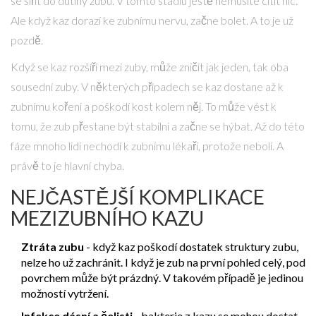
se šířit do dutiny zubu. V tomto stádiu ještě nemusíte cítit nic.
Ale když kaz dorazí ke zubnímu nervu, začne bolet. A to je už
pozdě.
Když se kaz rozšíří mezi zuby, může zničit jak jeden, tak oba
sousední zuby. V některých případech se kaz dostane až k
zubnímu kořeni a poškodí kost kolem něj. To může vést k
tomu, že zub přestane být stabilní a začne se hýbat. Až do této
fáze mnoho lidí nechodí k zubnímu lékaři, protože nebolí. A
právě to je hlavní chyba.
NEJČASTĚJŠÍ KOMPLIKACE
MEZIZUBNÍHO KAZU
Ztráta zubu
- když kaz poškodí dostatek struktury zubu,
nelze ho už zachránit. I když je zub na první pohled celý, pod
povrchem může být prázdný. V takovém případě je jedinou
možností vytržení.
Infekce dásní a čelisti
- bakterie z kazu se mohou dostat