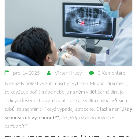
pro, 14 2025
Viktor Hrubý
0 Komentáře
Ne každý bolestivý zub musí být vytržen. Mnoho lidí si myslí,
že když zub bolí, škrábe nebo je na něm vidět černá díra, je
jediným řešením ho vytrhnout. To je ale velká chyba. Většinu
zubů lze zachránit - i když vypadají ztracené. Otázka není
„Kdy
se musí zub vytrhnout?“
, ale
„Kdy už není možné ho
zachránit?“