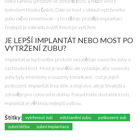
riziko kariésu (protože se obtížně čistí), a může vést k
bolestem kloubu čelisti. Dále se kost v oblasti vytrženého
zubu začne resorbovat - a to ztěžuje pozdější implantaci.
Nejlepší je náhradu zvážit ihned po vytržení.
JE LEPŠÍ IMPLANTÁT NEBO MOST PO
VYTRŽENÍ ZUBU?
Implantát je lepší volba, protože nezatěžuje sousední zuby a
zachovává kost. Most je levnější, ale vyžaduje, aby sousední
zuby byly zmenšeny a osazeny korunkami - což je jejich
poškození. Implantát trvá déle a stojí více, ale je trvalejší a
zdravější pro celou ústní dutinu. Pokud máte dostatek kosti,
implantát je většinou nejlepší volbou.
Štítky:
vytrhnout zub
odstranění zubu
poškozený zub
zubní léčba
zubní implantace