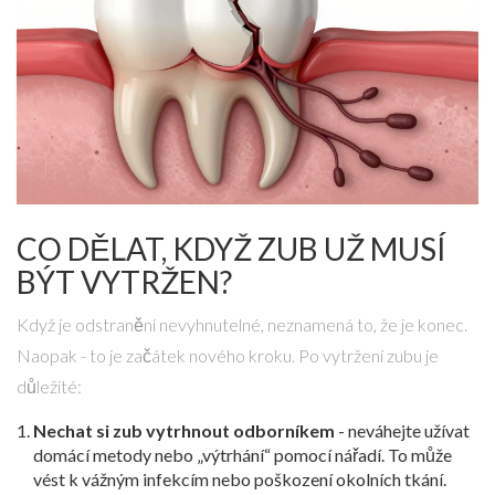
CO DĚLAT, KDYŽ ZUB UŽ MUSÍ
BÝT VYTRŽEN?
Když je odstranění nevyhnutelné, neznamená to, že je konec.
Naopak - to je začátek nového kroku. Po vytržení zubu je
důležité:
Nechat si zub vytrhnout odborníkem
- neváhejte užívat
domácí metody nebo „výtrhání“ pomocí nářadí. To může
vést k vážným infekcím nebo poškození okolních tkání.