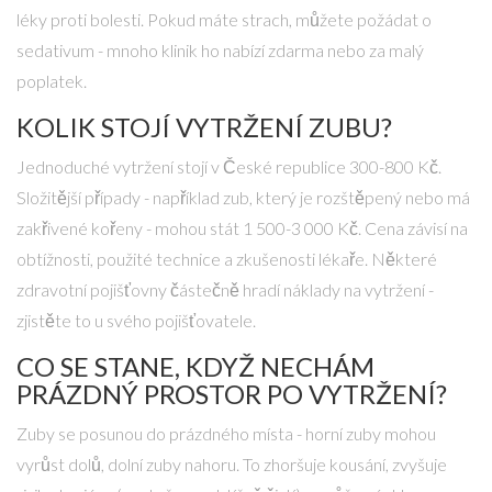
léky proti bolesti. Pokud máte strach, můžete požádat o
sedativum - mnoho klinik ho nabízí zdarma nebo za malý
poplatek.
KOLIK STOJÍ VYTRŽENÍ ZUBU?
Jednoduché vytržení stojí v České republice 300-800 Kč.
Složitější případy - například zub, který je rozštěpený nebo má
zakřivené kořeny - mohou stát 1 500-3 000 Kč. Cena závisí na
obtížnosti, použité technice a zkušenosti lékaře. Některé
zdravotní pojišťovny částečně hradí náklady na vytržení -
zjistěte to u svého pojišťovatele.
CO SE STANE, KDYŽ NECHÁM
PRÁZDNÝ PROSTOR PO VYTRŽENÍ?
Zuby se posunou do prázdného místa - horní zuby mohou
vyrůst dolů, dolní zuby nahoru. To zhoršuje kousání, zvyšuje