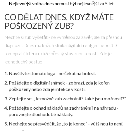
Nejlevnější volba dnes nemusí být nejlevnější za 5 let.
CO DĚLAT DNES, KDYŽ MÁTE
POŠKOZENÝ ZUB?
Nechte si zub vyšetřit - ne výměnou za závěr, ale za přesnou
diagnózu. Dnes má každá klinika digitální rentgen nebo 3D
tomografii, která ukáže přesný stav zubu a kosti. Zde je
jednoduchý postup:
Navštivte stomatologa - ne čekat na bolest.
Požádejte o digitální snímek - zobrazí, zda je kořen
poškozený nebo zda je infekce v kosti.
Zeptejte se: „Je možné zub zachránit? Jaké jsou možnosti?“
Požádejte o odhad nákladů na zachránění i na náhradu -
porovnejte dlouhodobé náklady.
Nechejte se přesvědčit, že „to je konec“ - většinou to není.