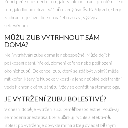
Zubní péče dnes není o tom, jak rychle odstranit problém - je o
tom, jak dlouho udržet váš přirozený úsměv. Každý zub, který
zachráníte, je investice do vašeho zdraví, výživy a
sebevědomí.
MŮŽU ZUB VYTRHNOUT SÁM
DOMA?
Ne. Vytrhávání zubu doma je nebezpečné. Může dojít k
poškození dásní, infekci, zlomení kořene nebo poškození
okolních zubů. Dokonce i zub, který se zdá být „volný“, může
mít kořen, který je hluboko v kosti - a jeho neúplné odstranění
vede k chronickému zánětu. Vždy se obrátit na stomatologa.
JE VYTRŽENÍ ZUBU BOLESTIVÉ?
V dnešní době je vytržení zubu téměř bezbolestné. Používají
se moderní anestetika, která účinkují rychle a efektivně.
Bolest po vytržení je obvykle mírná a lze ji ovládat běžnými