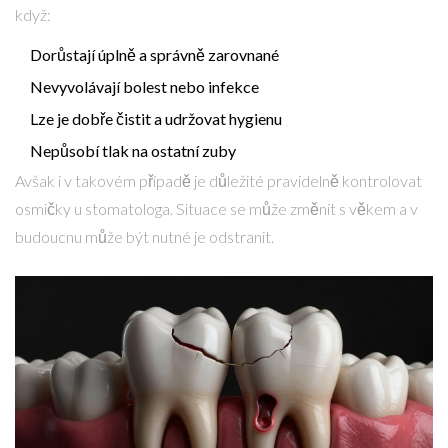
když:
Dorůstají úplně a správně zarovnané
Nevyvolávají bolest nebo infekce
Lze je dobře čistit a udržovat hygienu
Nepůsobí tlak na ostatní zuby
Avšak i v takovém případě je důležité pravidelně kontrolovat
osmičky u
stomatologa
. Situace se může změnit s věkem a v
budoucnu může být nutné je odstranit.