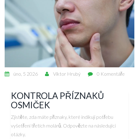
úno, 5 2026
Viktor Hrubý
0 Komentáře
KONTROLA PŘÍZNAKŮ
OSMIČEK
Zjistěte, zda máte příznaky, které indikují potřebu
vyšetření třetích molárů. Odpovězte na následující
otázky.