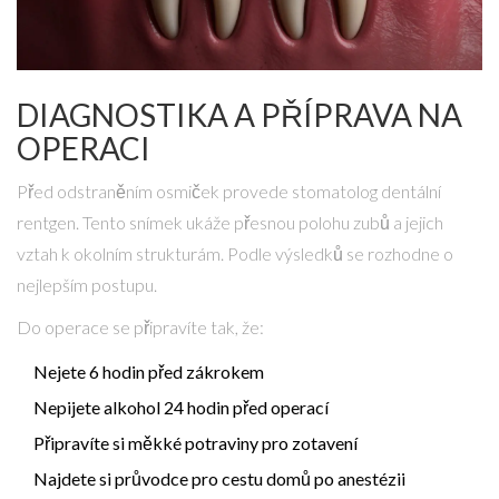
DIAGNOSTIKA A PŘÍPRAVA NA
OPERACI
Před odstraněním osmiček provede
stomatolog
dentální
rentgen
. Tento snímek ukáže přesnou polohu zubů a jejich
vztah k okolním strukturám. Podle výsledků se rozhodne o
nejlepším postupu.
Do operace se připravíte tak, že:
Nejete 6 hodin před zákrokem
Nepijete alkohol 24 hodin před operací
Připravíte si měkké potraviny pro zotavení
Najdete si průvodce pro cestu domů po anestézii