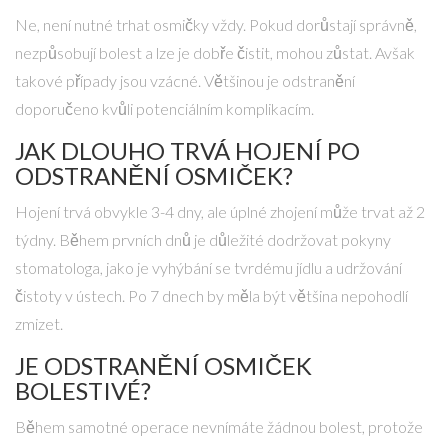
Ne, není nutné trhat osmičky vždy. Pokud dorůstají správně,
nezpůsobují bolest a lze je dobře čistit, mohou zůstat. Avšak
takové případy jsou vzácné. Většinou je odstranění
doporučeno kvůli potenciálním komplikacím.
JAK DLOUHO TRVÁ HOJENÍ PO
ODSTRANĚNÍ OSMIČEK?
Hojení trvá obvykle 3-4 dny, ale úplné zhojení může trvat až 2
týdny. Během prvních dnů je důležité dodržovat pokyny
stomatologa, jako je vyhýbání se tvrdému jídlu a udržování
čistoty v ústech. Po 7 dnech by měla být většina nepohodlí
zmizet.
JE ODSTRANĚNÍ OSMIČEK
BOLESTIVÉ?
Během samotné operace nevnímáte žádnou bolest, protože