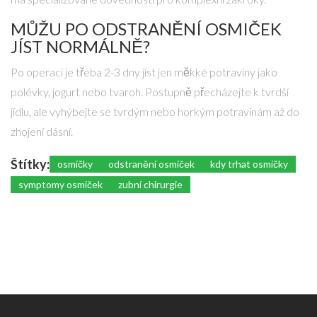
MŮŽU PO ODSTRANĚNÍ OSMIČEK
JÍST NORMÁLNĚ?
Po operaci je třeba 2-3 dny jíst jen měkké potraviny jako
polévky, jogurt nebo tvaroh. Postupně přecházejte k tvrdší
jídlu, ale vyhýbejte se tvrdým nebo horkým potravinám až do
zhojení dásní.
Štítky:
osmičky
odstranění osmiček
kdy trhat osmičky
symptomy osmiček
zubní chirurgie