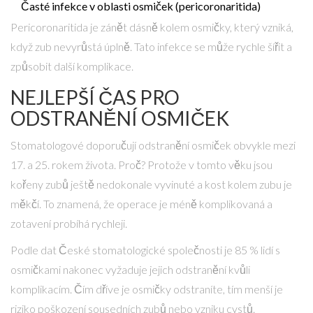
Časté infekce v oblasti osmiček (
pericoronaritida
)
Pericoronaritida je zánět dásně kolem osmičky, který vzniká,
když zub nevyrůstá úplně. Tato infekce se může rychle šířit a
způsobit další komplikace.
NEJLEPŠÍ ČAS PRO
ODSTRANĚNÍ OSMIČEK
Stomatologové doporučují odstranění osmiček obvykle mezi
17. a 25. rokem života. Proč? Protože v tomto věku jsou
kořeny zubů ještě nedokonale vyvinuté a kost kolem zubu je
měkčí. To znamená, že operace je méně komplikovaná a
zotavení probíhá rychleji.
Podle dat
České stomatologické společnosti
je 85 % lidí s
osmičkami nakonec vyžaduje jejich odstranění kvůli
komplikacím. Čím dříve je osmičky odstraníte, tím menší je
riziko poškození sousedních zubů nebo vzniku cystů.