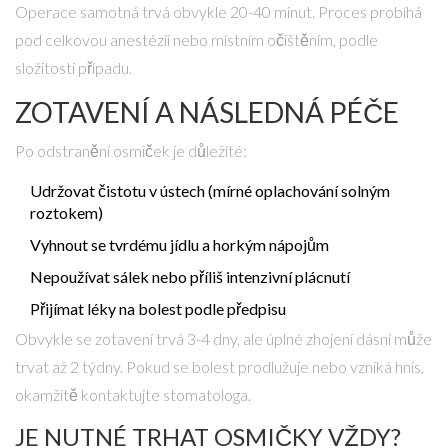
Operace samotná trvá obvykle 20-40 minut. Proces probíhá
pod celkovou anestézií nebo místním očištěním, podle
složitosti případu.
ZOTAVENÍ A NÁSLEDNÁ PÉČE
Po odstranění osmiček je důležité:
Udržovat čistotu v ústech (mírné oplachování solným
roztokem)
Vyhnout se tvrdému jídlu a horkým nápojům
Nepoužívat sálek nebo příliš intenzivní plácnutí
Přijímat léky na bolest podle předpisu
Obvykle se zotavení trvá 3-4 dny, ale úplné zhojení dásní může
trvat až 2 týdny. Pokud se bolest prodlužuje nebo vzniká hnis,
okamžitě kontaktujte
stomatologa
.
JE NUTNÉ TRHAT OSMIČKY VŽDY?