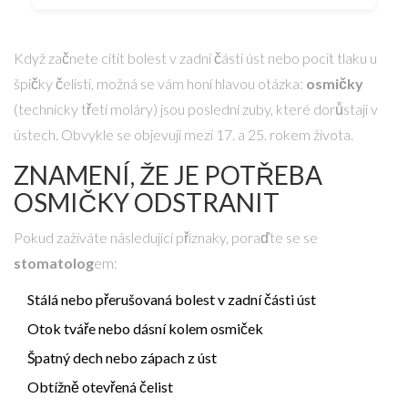
Když začnete cítit bolest v zadní části úst nebo pocit tlaku u
špičky čelisti, možná se vám honí hlavou otázka:
osmičky
(technicky třetí moláry) jsou poslední zuby, které dorůstají v
ústech. Obvykle se objevují mezi 17. a 25. rokem života.
ZNAMENÍ, ŽE JE POTŘEBA
OSMIČKY ODSTRANIT
Pokud zažíváte následující příznaky, poraďte se se
stomatolog
em:
Stálá nebo přerušovaná bolest v zadní části úst
Otok tváře nebo dásní kolem osmiček
Špatný dech nebo zápach z úst
Obtížně otevřená čelist