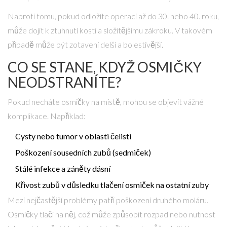
Naproti tomu, pokud odložíte operaci až do 30. nebo 40. roku,
může dojít k ztuhnutí kosti a složitějšímu zákroku. V takovém
případě může být zotavení delší a bolestivější.
CO SE STANE, KDYŽ OSMIČKY
NEODSTRANÍTE?
Pokud necháte osmičky na místě, mohou se objevit vážné
komplikace. Například:
Cysty nebo tumor v oblasti čelisti
Poškození sousedních zubů (
sedmiček
)
Stálé infekce a záněty dásní
Křivost zubů v důsledku tlačení osmiček na ostatní zuby
Mezi nejčastější problémy patří poškození druhého moláru.
Osmičky tlačí na něj, což může způsobit rozpad nebo nutnost