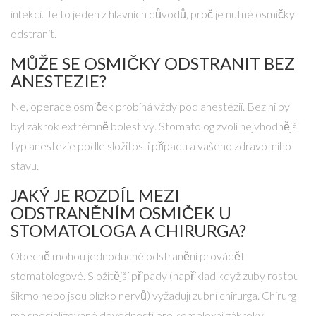
infekci. Je to jeden z hlavních důvodů, proč je nutné osmičky
odstranit.
MŮŽE SE OSMIČKY ODSTRANIT BEZ
ANESTEZIE?
Ne, operace osmiček probíhá vždy pod anestézií. Bez ni by
byl zákrok extrémně bolestivý. Stomatolog zvolí nejvhodnější
typ anestezie podle složitosti případu a vašeho zdravotního
stavu.
JAKÝ JE ROZDÍL MEZI
ODSTRANĚNÍM OSMIČEK U
STOMATOLOGA A CHIRURGA?
Obecně mohou jednoduché odstranění provádět
stomatologové. Složitější případy (například když zuby rostou
šikmo nebo jsou blízko nervů) vyžadují
zubní chirurga
. Chirurg
má specializované dovednosti pro komplexní zákroky.