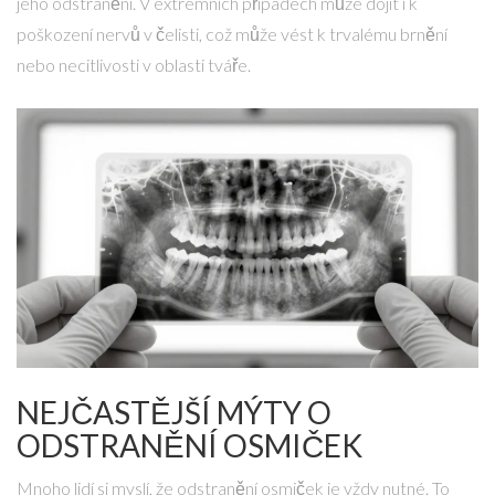
jeho odstranění. V extrémních případech může dojít i k
poškození nervů v čelisti, což může vést k trvalému brnění
nebo necitlivosti v oblasti tváře.
NEJČASTĚJŠÍ MÝTY O
ODSTRANĚNÍ OSMIČEK
Mnoho lidí si myslí, že odstranění osmiček je vždy nutné. To