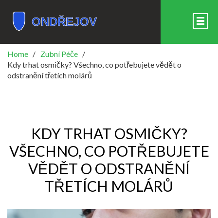
Home
Zubní Péče
Kdy trhat osmičky? Všechno, co potřebujete vědět o
odstranění třetích molárů
KDY TRHAT OSMIČKY?
VŠECHNO, CO POTŘEBUJETE
VĚDĚT O ODSTRANĚNÍ
TŘETÍCH MOLÁRŮ