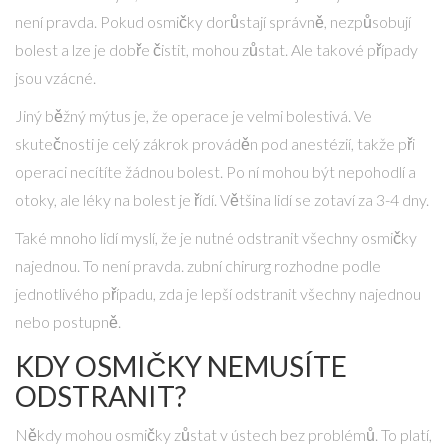
není pravda. Pokud osmičky dorůstají správně, nezpůsobují
bolest a lze je dobře čistit, mohou zůstat. Ale takové případy
jsou vzácné.
Jiný běžný mýtus je, že operace je velmi bolestivá. Ve
skutečnosti je celý zákrok prováděn pod anestézií, takže při
operaci necítíte žádnou bolest. Po ní mohou být nepohodlí a
otoky, ale léky na bolest je řídí. Většina lidí se zotaví za 3-4 dny.
Také mnoho lidí myslí, že je nutné odstranit všechny osmičky
najednou. To není pravda.
zubní chirurg
rozhodne podle
jednotlivého případu, zda je lepší odstranit všechny najednou
nebo postupně.
KDY OSMIČKY NEMUSÍTE
ODSTRANIT?
Někdy mohou osmičky zůstat v ústech bez problémů. To platí,