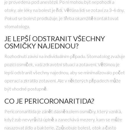
je provedena pod anestézií. Po ní mohou být nepohodlí a
otoky, ale léky na bolest je řídí. Většina lidí se zotaví za 3-4 dny.
Pokud se bolest prodlužuje, je třeba okamžitě kontaktovat
stomatologa.
JE LEPŠÍ ODSTRANIT VŠECHNY
OSMIČKY NAJEDNOU?
Rozhodnutí závisí na individuálním případu. Stomatolog zvažuje
pozici osmiček, vaši zdravotní situaci a zotavení. Většinou je
lepší odstranit všechny najednou, aby se minimalizovalo počet
operací a zkrátilo zotavení. Ale v některých případech může
být vhodné postupně.
CO JE PERICORONARITIDA?
Pericoronaritida je zánět dásně kolem osmičky, který vzniká,
když zub nevyrůstá úplně a zanechává mezery, kam se může
nasazovat jídlo a bakterie. Způsobuje bolest, otok a často