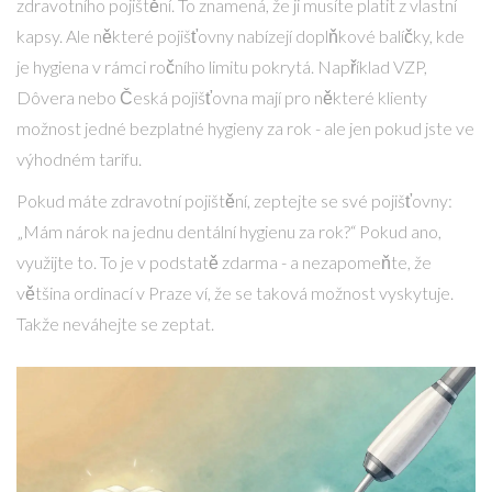
zdravotního pojištění. To znamená, že ji musíte platit z vlastní
kapsy. Ale některé pojišťovny nabízejí doplňkové balíčky, kde
je hygiena v rámci ročního limitu pokrytá. Například VZP,
Dôvera nebo Česká pojišťovna mají pro některé klienty
možnost jedné bezplatné hygieny za rok - ale jen pokud jste ve
výhodném tarifu.
Pokud máte zdravotní pojištění, zeptejte se své pojišťovny:
„Mám nárok na jednu dentální hygienu za rok?“ Pokud ano,
využijte to. To je v podstatě zdarma - a nezapomeňte, že
většina ordinací v Praze ví, že se taková možnost vyskytuje.
Takže neváhejte se zeptat.