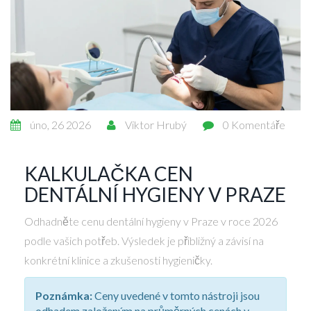
úno, 26 2026
Viktor Hrubý
0 Komentáře
KALKULAČKA CEN
DENTÁLNÍ HYGIENY V PRAZE
Odhadněte cenu dentální hygieny v Praze v roce 2026
podle vašich potřeb. Výsledek je přibližný a závisí na
konkrétní klinice a zkušenosti hygieničky.
Poznámka:
Ceny uvedené v tomto nástroji jsou
odhadem založeným na průměrných cenách v