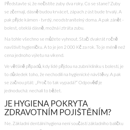
Představte si, že nečistíte zuby dva roky. Co se stane? Zuby
se zčernají, dásně budou krvácet, zápach z úst bude trvalý. A
pak přijde kámen - tvrdý, neodstranitelný doma. A pak zánět -
bolest, oteklá dásně, možná i ztráta zubu.
Na tohle všechno se můžete vyhnout. Stačí dvakrát ročně
navštívit hygieničku. A to je jen 2 000 Kč za rok. To je méně než
cena jednoho výletu na víkend.
Ve většině případů, kdy lidé přijdou na zubní kliniku s bolestí, je
to důsledek toho, že nechodili na hygienické návštěvy. A pak
se začnou ptát: „Proč to tak vypadá?“ Odpověď je
jednoduchá: nechali to běžet.
JE HYGIENA POKRYTA
ZDRAVOTNÍM POJIŠTĚNÍM?
Ne. Základní dentální hygiena není součástí základního balíčku