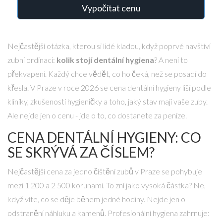
Vypočítat cenu
Nejčastější otázka, kterou si lidé kladou, když poprvé navštíví
zubní ordinaci:
kolik stojí dentální hygiena
? A není to
překvapení. Každý chce vědět, co ho čeká, než se posadí do
křesla. V Praze v roce 2026 se cena dentální hygieny liší podle
kliniky, zkušeností hygieničky a toho, jaký stav mají vaše zuby.
Ale nejde jen o cenu - jde o to, co dostanete za peníze.
CENA DENTÁLNÍ HYGIENY: CO
SE SKRÝVÁ ZA ČÍSLEM?
Nejčastější cena za jedno čištění zubů v Praze se pohybuje
mezi 1 200 a 2 500 korunami. To zní jako vysoká částka? Ne,
když víte, co se děje během jedné hodiny. Nejde jen o
odstranění náhluku a kamenů. Profesionální hygiena zahrnuje: