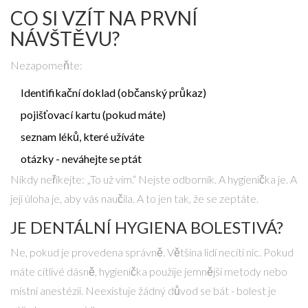
CO SI VZÍT NA PRVNÍ
NÁVŠTĚVU?
Nezapomeňte:
Identifikační doklad (občanský průkaz)
pojišťovací kartu (pokud máte)
seznam léků, které užíváte
otázky - neváhejte se ptát
Nikdy neříkejte: „To už vím.“ Nejste odborník. A hygienička je. A
její úloha je, aby vás naučila. A to jen tak, že se zeptáte.
JE DENTÁLNÍ HYGIENA BOLESTIVÁ?
Ne, pokud je provedena správně. Většina lidí necítí nic. Pokud
máte citlivé dásně, hygienička použije jemnější metody nebo
místní anestézii. Neexistuje žádný důvod se bát - bolest je