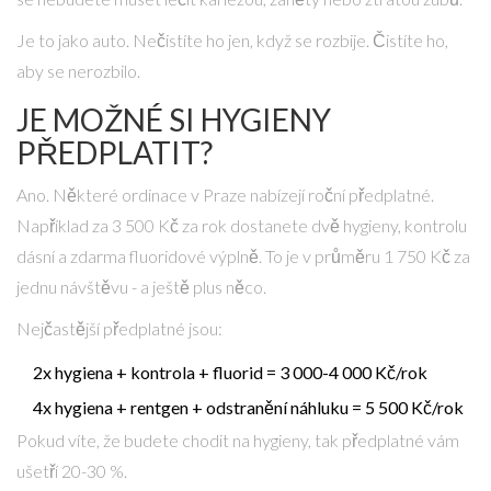
Je to jako auto. Nečistíte ho jen, když se rozbije. Čistíte ho,
aby se nerozbilo.
JE MOŽNÉ SI HYGIENY
PŘEDPLATIT?
Ano. Některé ordinace v Praze nabízejí roční předplatné.
Například za 3 500 Kč za rok dostanete dvě hygieny, kontrolu
dásní a zdarma fluoridové výplně. To je v průměru 1 750 Kč za
jednu návštěvu - a ještě plus něco.
Nejčastější předplatné jsou:
2x hygiena + kontrola + fluorid = 3 000-4 000 Kč/rok
4x hygiena + rentgen + odstranění náhluku = 5 500 Kč/rok
Pokud víte, že budete chodit na hygieny, tak předplatné vám
ušetří 20-30 %.