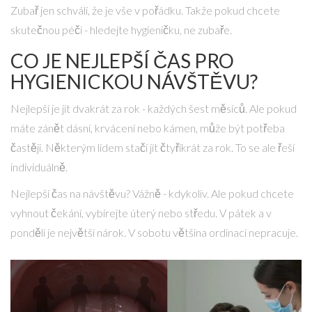
Zubař jen schválí, že je vše v pořádku. Takže pokud chcete
skutečnou péči - hledejte hygieničku, ne zubaře.
CO JE NEJLEPŠÍ ČAS PRO
HYGIENICKOU NÁVŠTĚVU?
Nejlepší je jít dvakrát za rok - každých šest měsíců. Ale pokud
máte zánět dásní, krvácení nebo kámen, může být potřeba
častěji. Některým lidem stačí jít čtyřikrát za rok. To se ale řeší
individuálně.
Nejlepší čas na návštěvu? Vážně - kdykoliv. Ale pokud chcete
vyhnout čekání, vybírejte úterý nebo středu. V pátek a v
pondělí je největší nárok. V sobotu většina ordinací nepracuje.