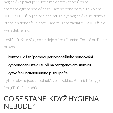
hygienička pracuje 15 let a má certifikát od České
stomatologické společnosti. Tam se cena pohybuje kolem 2
000-2 500 Kč. V jiné ordinaci může být hygienička studentka,
která jen dokončuje praxi. Tam můžete zaplatit 1 200 Kč, ale
výsledek je jiný.
Ještě důležitější je, co se děje před čištěním. Dobrá ordinace
provede:
kontrolu dásní pomocí periodontálního sondování
vyhodnocení stavu zubů na rentgenovém snímku
vytvoření individuálního plánu péče
Tyto kroky nejsou „doplněk“. Jsou základ. Bez nich je hygiena
jen „čištění“, ne péče.
CO SE STANE, KDYŽ HYGIENA
NEBUDE?