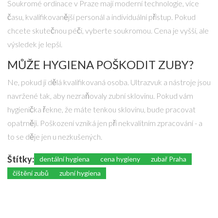
Soukromé ordinace v Praze mají moderní technologie, více
času, kvalifikovanější personál a individuální přístup. Pokud
chcete skutečnou péči, vyberte soukromou. Cena je vyšší, ale
výsledek je lepší.
MŮŽE HYGIENA POŠKODIT ZUBY?
Ne, pokud ji dělá kvalifikovaná osoba. Ultrazvuk a nástroje jsou
navržené tak, aby nezraňovaly zubní sklovinu. Pokud vám
hygienička řekne, že máte tenkou sklovinu, bude pracovat
opatrněji. Poškození vzniká jen při nekvalitním zpracování - a
to se děje jen u nezkušených.
Štítky:
dentální hygiena
cena hygieny
zubař Praha
čištění zubů
zubní hygiena