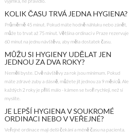
výjimka, ne pravidlo.
KOLIK ČASU TRVÁ JEDNA HYGIENA?
Průměrně 45 minut. Pokud máte hodně náhluku nebo zánět,
může to trvat až 75 minut. Většina ordinací v Praze rezervuje
60 minut na jednu návštěvu, aby měla dostatek času.
MŮŽU SI HYGIENY UDĚLAT JEN
JEDNOU ZA DVA ROKY?
Neměli byste. Dvě návštěvy za rok jsou minimum. Pokud
máte zdravé zuby a dásně, můžete jít jednou za 9 měsíců. Ale
každých 2 roky je příliš málo - kámen se tvoří rychleji, než si
myslíte.
JE LEPŠÍ HYGIENA V SOUKROMÉ
ORDINACI NEBO V VEŘEJNÉ?
Veřejné ordinace mají delší čekání a méně času na pacienta.