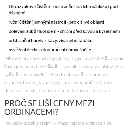
Ultrazvukové čištění - odstranění tvrdého náhluku i pod
dásněmi
ruční čištění jemnými nástroji - pro citlivé oblasti
polévaní zubů fluoridem - chrání před kávou a kyselinami
odstranění barviv z kávy, vína nebo tabáku
osvěžení dechu a doporučení domácí péče
Některé ordinace nabízejí základní hygienu za 900 Kč. To je ale
často jen „povrchové“ čištění - bez ultrazvuku, bez hlubokého
vyčištění pod dásněmi. Pokud máte zánět dásní nebo
krvácení, taková „levná“ hygiena vám nepomůže. A může
dokonce zhoršit stav, protože neodstraní zdroj infekce.
PROČ SE LIŠÍ CENY MEZI
ORDINACEMI?
Ne každý zubař je stejný. V Praze najdete ordinace, kde