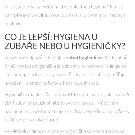
Hradčanech se zaměřují na „bezbolestnou hygieny“. Tam se
vám předem vysvětlí, co se bude dít, a budete moci zastavit
kdykoliv.
CO JE LEPŠÍ: HYGIENA U
ZUBAŘE NEBO U HYGIENIČKY?
Ve většině případů je lepší jít k
zubní hygieničce
. Ne k zubaři.
Proč? Protože hygienička je odborník na prevenci. Věnuje se
jen tomu, jak udržet zuby a dásně zdravé. Zubař se zaměřuje
na léčení - plomby, kořenové kanálky, extrakce.
Hygienička má delší čas na vás. Může vám ukázat, jak správně
čistit zuby, jak používat nitě, jak vybírat pastu. Může vám
navrhnout konkrétní nástroje - například elektřinou kartáček s
tlačítkem pro citlivé dásně.
Ve většině ordinací v Praze je hygienička samostatná osoba.