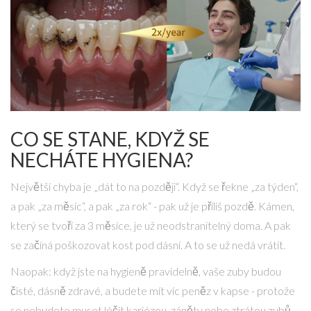
CO SE STANE, KDYŽ SE
NECHÁTE HYGIENA?
Největší chyba je „dát to na později“. Když se řekne „za týden“,
a pak „za měsíc“, a pak „za rok“ - pak už je příliš pozdě. Kámen,
který se tvoří za 3 měsíce, je už neodstranitelný doma. A pak
se začíná poškozovat kost pod dásní. A to se už nedá vrátit.
Naopak: když jste na hygieně pravidelně, vaše zuby budou
čisté, dásně zdravé, a budete mít víc peněz v kapse - protože
se nebudete muset léčit kariézou, záněty nebo ztrátou zubů.