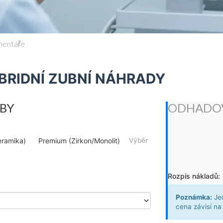
mentáře
BRIDNÍ ZUBNÍ NÁHRADY
ČBY
ODHADO
eramika)
Premium (Zirkon/Monolit)
Výběr
Rozpis nákladů:
Poznámka:
Jed
cena závisí na 