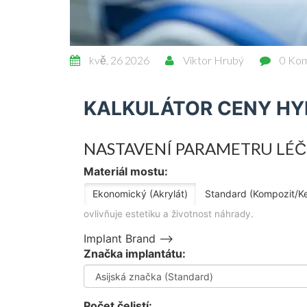
kvě, 26 2026
Viktor Hrubý
0 Ko
KALKULÁTOR CENY HY
NASTAVENÍ PARAMETRU LÉ
Materiál mostu:
Ekonomický (Akrylát)
Standard (Kompozit/K
ovlivňuje estetiku a životnost náhrady.
Implant Brand -->
Značka implantátu:
Počet čelistí: