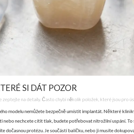
TERÉ SI DÁT POZOR
y se zeptejte na detaily. Často chybí několik položek, které jsou pro
ho modelu nemůžete bezpečně umístit implantát. Některé kliniky to
 nebo nechcete cítit tlak, budete potřebovat nitrožilní uspání. To 
te dočasnou protézu. Je součástí balíčku, nebo ji musíte dokupov