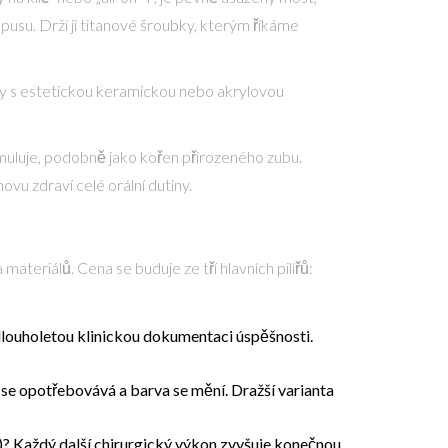
 pusu. Drží ji titanové šroubky, kterým říkáme
dy s estetickou keramickou nebo akrylovou
imuluje, podobně jako kořen přirozeného zubu.
ovu zdraví celé orální dutiny.
materiálů. Cena se buduje ze tří hlavních pilířů:
dlouholetou klinickou dokumentaci úspěšnosti.
em se opotřebovává a barva se mění. Dražší varianta
p)? Každý další chirurgický výkon zvyšuje konečnou