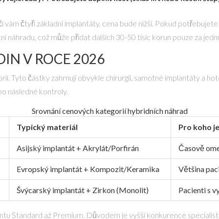
vám čtyři základní implantáty, cena bude nižší. Pokud potřebujete ze
ostní náhradu, což může přidat dalších 30-50 tisíc korun pouze za jedn
IN V ROCE 2026
rií. Tyto částky zahrnují obvykle chirurgii, samotné implantáty a h
bo následné kontroly.
Srovnání cenových kategorií hybridních náhrad
Typický materiál
Pro koho j
Asijský implantát + Akrylát/Porfirán
Časově omez
Evropský implantát + Kompozit/Keramika
Většina paci
Švýcarský implantát + Zirkon (Monolit)
Pacienti s v
mentu Standard až Premium. Důvodem je vyšší konkurence specialist