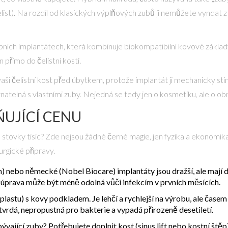
list). Na rozdíl od klasických výplňových zubů ji nemůžete vyndat z
bních implantátech, která kombinuje biokompatibilní kovové zákla
 přímo do čelistní kosti.
vaši čelistní kost před úbytkem, protože implantát ji mechanicky st
vnatelná s vlastními zuby. Nejedná se tedy jen o kosmetiku, ale o obn
ŇUJÍCÍ CENU
o stovky tisíc? Zde nejsou žádné černé magie, jen fyzika a ekonomika 
urgické přípravy.
) nebo německé (Nobel Biocare) implantáty jsou dražší, ale mají 
vá úprava může být méně odolná vůči infekcím v prvních měsících.
 (plastu) s kovy podkladem. Je lehčí a rychlejší na výrobu, ale čas
 tvrdá, nepropustná pro bakterie a vypadá přirozeně desetiletí.
ající zuby? Potřebujete doplnit kost (sinus lift nebo kostní ště