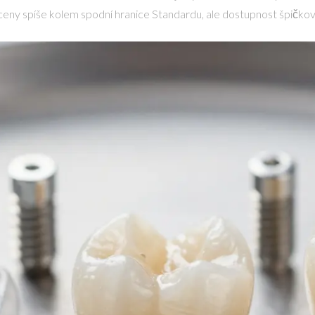
ceny spíše kolem spodní hranice Standardu, ale dostupnost špičk