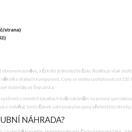
Kč/strana)
Kč)
t obnovení úsměvu, a čekáte jednoduché číslo. Realita je však složit
z několika drahých komponent. Ceny se mohou pohybovat od 150 tisíc 
iové materiály ze Švýcarska.
vyšší než v menších lokalitách kvůli nákladům na provoz specializova
více ovlivňují, tento článek vám poskytne jasný přehled bez skrytýc
ZUBNÍ NÁHRADA?
, co vlastně kupujete. Hybridní náhrada, často nazývaná také „zuby 