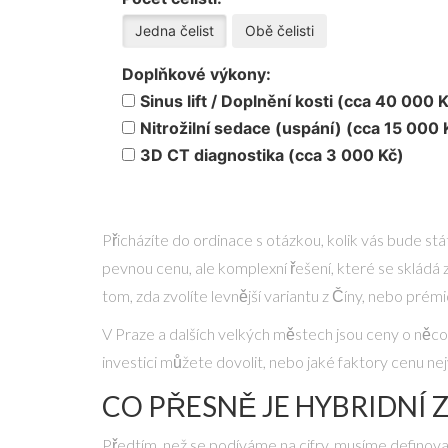
Jedna čelist
Obě čelisti
Doplňkové výkony:
Sinus lift / Doplnění kosti (cca 40 000 
Nitrožilní sedace (uspání) (cca 15 000 
3D CT diagnostika (cca 3 000 Kč)
Přicházíte do ordinace s otázkou, kolik vás bude stá
pevnou cenu, ale komplexní řešení, které se skládá 
tom, zda zvolíte levnější variantu z Číny, nebo prém
V Praze a dalších velkých městech jsou ceny o něco 
investici můžete dovolit, nebo jaké faktory cenu nej
CO PŘESNĚ JE HYBRIDNÍ 
Předtím, než se podíváme na cifry, musíme definovat