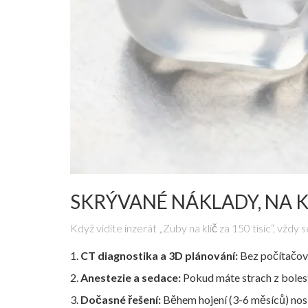
SKRÝVANÉ NÁKLADY, NA K
Když vidíte inzerát „Zuby na klíč za 150 tisíc“, vžd
CT diagnostika a 3D plánování:
Bez počítačové
Anestezie a sedace:
Pokud máte strach z bolesti
Dočasné řešení:
Během hojení (3-6 měsíců) nosí