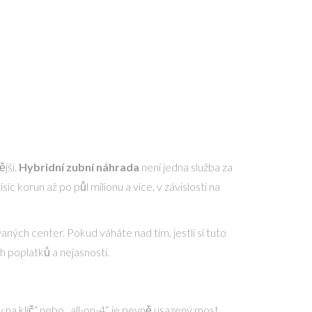
ější.
Hybridní zubní náhrada
není jedna služba za
korun až po půl milionu a více, v závislosti na
ných center. Pokud váháte nad tím, jestli si tuto
h poplatků a nejasností.
na klíč“ nebo „all-on-4“, je pevně usazený most,