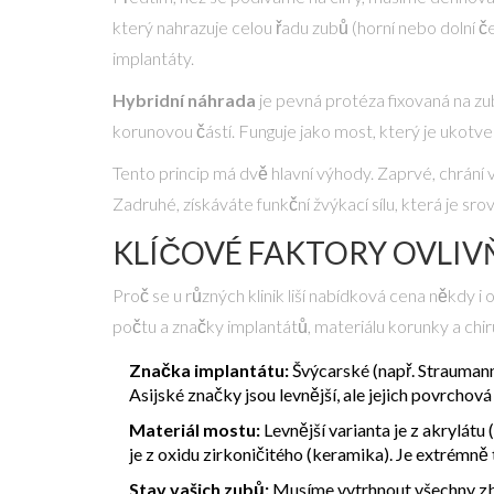
který nahrazuje celou řadu zubů (horní nebo dolní če
implantáty.
Hybridní náhrada
je
pevná protéza fixovaná na zu
korunovou částí.
Funguje jako most, který je ukotven
Tento princip má dvě hlavní výhody. Zaprvé, chrání 
Zadruhé, získáváte funkční žvýkací sílu, která je sro
KLÍČOVÉ FAKTORY OVLIV
Proč se u různých klinik liší nabídková cena někdy i 
počtu a značky implantátů, materiálu korunky a chir
Značka implantátu:
Švýcarské (např. Straumann
Asijské značky jsou levnější, ale jejich povrcho
Materiál mostu:
Levnější varianta je z akrylátu
je z oxidu zirkoničitého (keramika). Je extrémně
Stav vašich zubů:
Musíme vytrhnout všechny zbýv