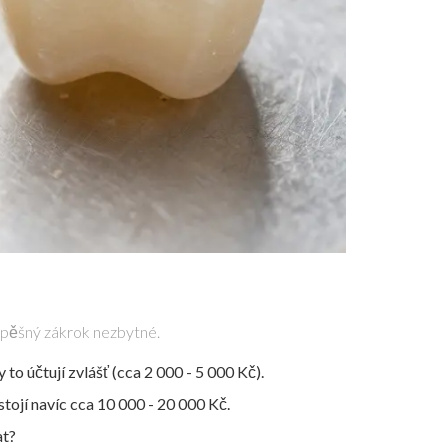
 úspěšný zákrok nezbytné.
 účtují zvlášť (cca 2 000 - 5 000 Kč).
stojí navíc cca 10 000 - 20 000 Kč.
at?