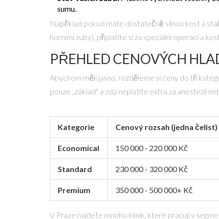
sumu.
Například pokud máte dostatečně silnou kost a stačí 
horními zuby), připlatíte si za speciální operaci a k
PŘEHLED CENOVÝCH HLAD
Abychom měli jasno, rozděleme si ceny do tří katego
pouze „základ" a zda neplatíte extra za anestezii ne
Kategorie
Cenový rozsah (jedna čelist)
Economical
150 000 - 220 000 Kč
Standard
230 000 - 320 000 Kč
Premium
350 000 - 500 000+ Kč
V Praze najdete mnoho klinik, které pracují v seg