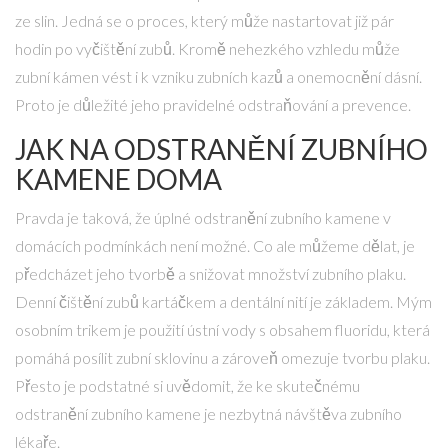
ze slin. Jedná se o proces, který může nastartovat již pár
hodin po vyčištění zubů. Kromě nehezkého vzhledu může
zubní kámen vést i k vzniku zubních kazů a onemocnění dásní.
Proto je důležité jeho pravidelné odstraňování a prevence.
JAK NA ODSTRANĚNÍ ZUBNÍHO
KAMENE DOMA
Pravda je taková, že úplné odstranění zubního kamene v
domácích podmínkách není možné. Co ale můžeme dělat, je
předcházet jeho tvorbě a snižovat množství zubního plaku.
Denní čištění zubů kartáčkem a dentální nití je základem. Mým
osobním trikem je použití ústní vody s obsahem fluoridu, která
pomáhá posílit zubní sklovinu a zároveň omezuje tvorbu plaku.
Přesto je podstatné si uvědomit, že ke skutečnému
odstranění zubního kamene je nezbytná návštěva zubního
lékaře.