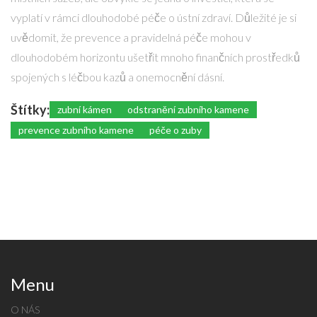
vyplatí v rámci dlouhodobé péče o ústní zdraví. Důležité je si
uvědomit, že prevence a pravidelná péče mohou v
dlouhodobém horizontu ušetřit mnoho finančních prostředků
spojených s léčbou kazů a onemocnění dásní.
Štítky:
zubní kámen
odstranění zubního kamene
prevence zubního kamene
péče o zuby
Menu
O NÁS