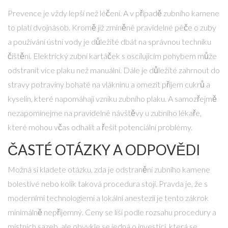
Prevence je vždy lepší než léčení. A v případě zubního kamene
to platí dvojnásob. Kromě již zmíněné pravidelné péče o zuby
a používání ústní vody je důležité dbát na správnou techniku
čištění. Elektrický zubní kartáček s oscilujícím pohybem může
odstranit více plaku než manuální. Dále je důležité zahrnout do
stravy potraviny bohaté na vlákninu a omezit příjem cukrů a
kyselin, které napomáhají vzniku zubního plaku. A samozřejmě
nezapomínejme na pravidelné návštěvy u zubního lékaře,
které mohou včas odhalit a řešit potenciální problémy.
ČASTÉ OTÁZKY A ODPOVĚDI
Možná si kladete otázku, zda je odstranění zubního kamene
bolestivé nebo kolik taková procedura stojí. Pravda je, že s
moderními technologiemi a lokální anestezií je tento zákrok
minimálně nepříjemný. Ceny se liší podle rozsahu procedury a
místních sazeb, ale obvykle se jedná o investici, která se