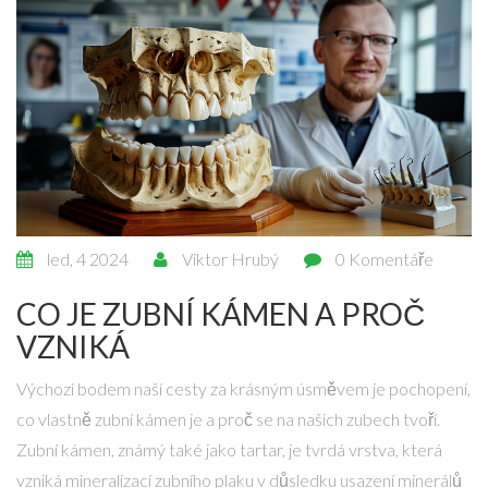
led, 4 2024
Viktor Hrubý
0 Komentáře
CO JE ZUBNÍ KÁMEN A PROČ
VZNIKÁ
Výchozí bodem naší cesty za krásným úsměvem je pochopení,
co vlastně zubní kámen je a proč se na našich zubech tvoří.
Zubní kámen, známý také jako tartar, je tvrdá vrstva, která
vzniká mineralizací zubního plaku v důsledku usazení minerálů