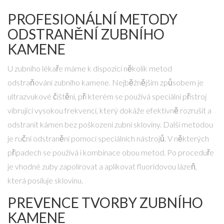
PROFESIONÁLNÍ METODY
ODSTRANĚNÍ ZUBNÍHO
KAMENE
U zubního lékaře máme k dispozici několik metod
odstraňování zubního kamene. Nejběžnějším způsobem je
ultrazvukové čištění, při kterém se používá speciální přístroj
vibrující vysokou frekvencí, který dokáže efektivně rozrušit a
odstranit kámen bez poškození zubní skloviny. Další metodou
je ruční odstranění pomocí speciálních nástrojů. V některých
případech se používá i kombinace obou metod. Po proceduře
je vhodné zuby zapolírovat a aplikovat fluoridovou lázeň,
která posiluje sklovinu.
PREVENCE TVORBY ZUBNÍHO
KAMENE