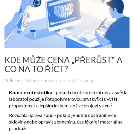
KDE MŮŽE CENA „PŘERŮST“ A
CO NA TO ŘÍCT?
Některé faktory snadno mohou zvýšit výdaj:
Komplexní estetika
- pokud chcete precizní odraz světla,
laboratoř použije
Fotopolymérovou pryskyřici
s vyšší
propustností a lepším leskem
, což se projeví v ceně.
Rozsáhlá úprava zubu - pokud je nutné odstranit více
skloviny nebo opravit zlomeninu, čas lékaře i materiál se
prodraží.