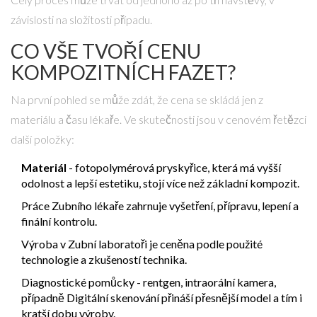
závislosti na složitosti případu.
CO VŠE TVOŘÍ CENU
KOMPOZITNÍCH FAZET?
Na první pohled se může zdát, že cena se skládá jen z
materiálu a času lékaře. Ve skutečnosti jsou v cenovém řetězci
další položky:
Materiál
- fotopolymérová pryskyřice, která má vyšší
odolnost a lepší estetiku, stojí více než základní kompozit.
Práce
Zubního lékaře
zahrnuje vyšetření, přípravu, lepení a
finální kontrolu
.
Výroba v
Zubní laboratoři
je ceněna podle použité
technologie a zkušeností technika
.
Diagnostické pomůcky - rentgen, intraorální kamera,
případně
Digitální skenování
přináší přesnější model a tím i
kratší dobu výroby
.