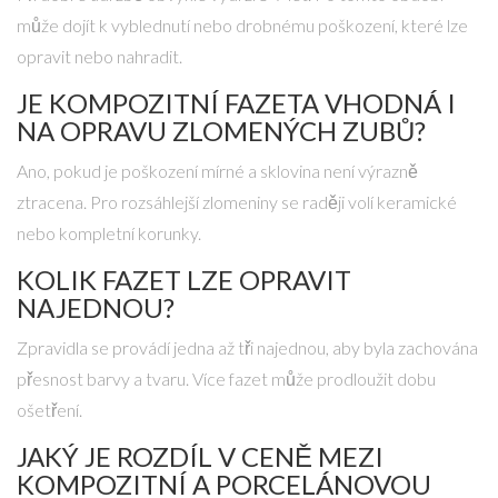
může dojít k vyblednutí nebo drobnému poškození, které lze
opravit nebo nahradit.
JE KOMPOZITNÍ FAZETA VHODNÁ I
NA OPRAVU ZLOMENÝCH ZUBŮ?
Ano, pokud je poškození mírné a sklovina není výrazně
ztracena. Pro rozsáhlejší zlomeniny se raději volí keramické
nebo kompletní korunky.
KOLIK FAZET LZE OPRAVIT
NAJEDNOU?
Zpravidla se provádí jedna až tři najednou, aby byla zachována
přesnost barvy a tvaru. Více fazet může prodloužit dobu
ošetření.
JAKÝ JE ROZDÍL V CENĚ MEZI
KOMPOZITNÍ A PORCELÁNOVOU