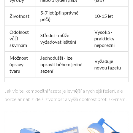
5-7 let (při správné
Životnost
10-15 let
péči)
Odolnost
Vysoká -
Střední - může
vůči
prakticky
vyžadovat leštění
skvrnám
neporézní
Možnost
Jednodušší - lze
Vyžaduje
úpravy
opravit během jedné
novou fazetu
tvaru
sezení
Jak vidíte, kompozitní fazeta je levnější a rychlejší řešení, ale
porcelán nabízí delší životnost a vyšší odolnost proti skvrnám.