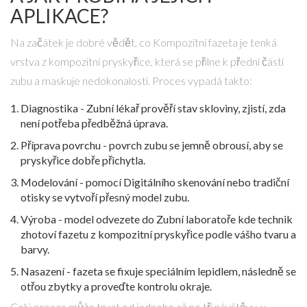
APLIKACE?
Na začátek je dobré vědět, co
Kompozitní fazeta
je tenká
vrstva z kompozitní pryskyřice, která se přilne k přední části
zubu a maskuje nedokonalosti
. Proces vypadá takto:
Diagnostika -
Zubní lékař
prověří stav skloviny, zjistí, zda
není potřeba předběžná úprava
.
Příprava povrchu - povrch zubu se jemně obrousí, aby se
pryskyřice dobře přichytla.
Modelování - pomocí
Digitálního skenování
nebo tradiční
otisky se vytvoří přesný model zubu
.
Výroba - model odvezete do
Zubní laboratoře
kde technik
zhotoví fazetu z kompozitní pryskyřice
podle vášho tvaru a
barvy.
Nasazení - fazeta se fixuje speciálním lepidlem, následně se
otřou zbytky a proveďte kontrolu okraje.
Celý proces může trvat od jednoho až po tři návštěvy, v