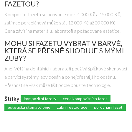
FAZETOU?
Kompozitní fazeta se pohybuje mezi 4 000 Kč a 15 000 Kč,
zatímco porcelánová může stát 12 000 Kč až 30 000 Kč.
Cena závisí na materiálu, laboratoři a požadované estetice.
MOHU SI FAZETU VYBRAT V BARVĚ,
KTERÁ SE PŘESNĚ SHODUJE S MÝMI
ZUBY?
Ano. Většina dentálních laboratoří používá špičkové skenovací
a barvicí systémy, aby dosáhla co nejpřesnějšího odstínu.
Přesnost se však může lišit podle použité technologie.
Štítky:
kompozitní fazety
cena kompozitních fazet
estetická stomatologie
zubní restaurace
porovnání fazet