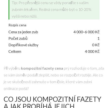
Tip: Pro přesnější cenu se vždy poraďte s vaším
zubním lékařem. Reálná cena může být o 10-20%
vyšší nebo nižší.
Rozpis cena
Cena za jeden zub
4 000–6 000 Kč
Počet zubů
1
Doplňkové služby
0 Kč
Celkem
4 000 Kč
Při výběru
kompozitní fazety cena
prý rozhoduje o tom, zda
se vám úsměv podaří zlepšit, nebo se rozpočet rozbije. Ale co
je ve skutečnosti zahrnuto v tom čísle, které vám zubní
ordinace podá?
CO JSOU KOMPOZITNÍ FAZETY
A JAK PROBÍHÁ JEJICH