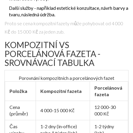
Další služby - například estetické konzultace, návrh barvy a
tvaru, následná údržba.
Proto se cena kompozitní fazety může pohybovat od 4 000
Kč do 15 000 Kč za jeden zub.
KOMPOZITNÍ VS
PORCELÁNOVÁ FAZETA -
SROVNÁVACÍ TABULKA
Porovnání kompozitních a porcelánových fazet
Porcelánová
Položka
Kompozitní fazeta
fazeta
Cena
12 000-30
4 000-15 000 Kč
(průměr)
000 Kč
Čas
1-2 dny (in‑office)
1-2 týdny
výroby
nebo 1 týden (lab)
(lab)