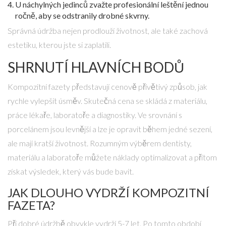
U náchylných jedinců zvažte profesionální leštění jednou
ročně, aby se odstranily drobné skvrny.
Správná údržba nejen prodlouží životnost, ale také zachová
estetiku, kterou jste si zaplatili.
SHRNUTÍ HLAVNÍCH BODŮ
Kompozitní fazety představují cenově přívětivý způsob, jak
rychle vylepšit úsměv. Skutečná cena se skládá z materiálu,
práce lékaře, laboratoře a diagnostiky. Ve srovnání s
porcelánem jsou levnější a lze je opravit během jedné sezení,
ale mají kratší životnost. Rozumným výběrem dentisty,
materiálu a laboratoře můžete náklady optimalizovat a přitom
získat výsledek, který vás bude bavit.
JAK DLOUHO VYDRŽÍ KOMPOZITNÍ
FAZETA?
Při dobré údržbě obvykle vydrží 5-7 let. Po tomto období