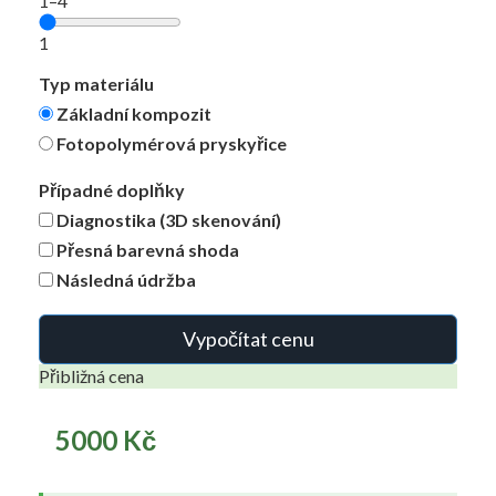
1–4
1
Typ materiálu
Základní kompozit
Fotopolymérová pryskyřice
Případné doplňky
Diagnostika (3D skenování)
Přesná barevná shoda
Následná údržba
Vypočítat cenu
Přibližná cena
5000 Kč