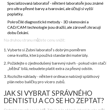
Specializovaná laboratoř - některé laboratoře jsou známé
pro ultra‑přesné barvy a tvarování, ale účtují si vyšší
poplatky.
Pokročilé diagnostické metody - 3D skenování a
CAD/CAM technologie jsou dražší, ale zároveň zkracují
dobu čekání.
Na druhou stranu můžete cenu snížit:
Vyberte si
Zubní laboratoř
s dobrým poměrem
cena‑kvalita
, která používá standardní materiály.
Požádejte o zjednodušený barevný návrh - pokud vám stačí
„běžná“ bílá, nebudete platit extra za přesný odstín.
Rozložte náklady - některé ordinace nabízejí splátkový
plán nebo balíčky pro vícero zubů.
JAK SI VYBRAT SPRÁVNÉHO
DENTISTU A CO SE HO ZEPTAT?
Dobrá komunikace je klíč. Zde je pár otázek, které byste měli