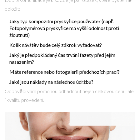
položit:
Jaký typ kompozitní pryskyřice používáte? (např.
Fotopolymérová pryskyřice
má vyšší odolnost proti
žloutnutí
)
Kolik návštěv bude celý zákrok vyžadovat?
Jaký je předpokládaný čas trvání fazety před jejím
nasazením?
Máte reference nebo fotogalerii předchozích prací?
Jaké jsou náklady na následnou údržbu?
Odpovědi vám pomohou odhadnout nejen celkovou cenu, ale
i kvalitu provedení.