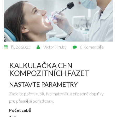
říj, 26 2025
Viktor Hrubý
0 Komentáře
KALKULAČKA CEN
KOMPOZITNÍCH FAZET
NASTAVTE PARAMETRY
Zadejte počet zubů, typ materiálu a případné doplňky
pro přesnější odhad ceny.
Počet zubů