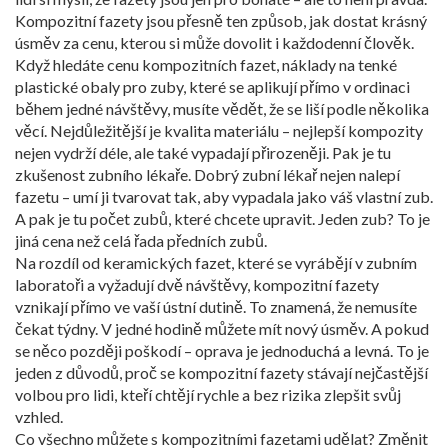
Kompozitní fazety jsou přesně ten způsob, jak dostat krásný
úsměv za cenu, kterou si může dovolit i každodenní člověk.
Když hledáte
cenu kompozitních fazet
,
náklady na tenké
plastické obaly pro zuby, které se aplikují přímo v ordinaci
během jedné návštěvy
, musíte vědět, že se liší podle několika
věcí. Nejdůležitější je kvalita materiálu – nejlepší kompozity
nejen vydrží déle, ale také vypadají přirozeněji. Pak je tu
zkušenost zubního lékaře. Dobrý zubní lékař nejen nalepí
fazetu – umí ji tvarovat tak, aby vypadala jako váš vlastní zub.
A pak je tu počet zubů, které chcete upravit. Jeden zub? To je
jiná cena než celá řada předních zubů.
Na rozdíl od keramických fazet, které se vyrábějí v zubním
laboratoři a vyžadují dvě návštěvy, kompozitní fazety
vznikají přímo ve vaší ústní dutině. To znamená, že nemusíte
čekat týdny. V jedné hodině můžete mít nový úsměv. A pokud
se něco později poškodí – oprava je jednoduchá a levná. To je
jeden z důvodů, proč se kompozitní fazety stávají nejčastější
volbou pro lidi, kteří chtějí rychle a bez rizika zlepšit svůj
vzhled.
Co všechno můžete s kompozitními fazetami udělat? Změnit