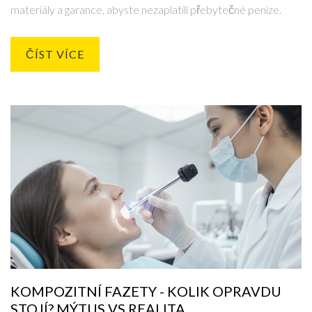
materiály a garance, abyste nezaplatili přebytečné peníze.
ČÍST VÍCE
KOMPOZITNÍ FAZETY - KOLIK OPRAVDU
STOJÍ? MÝTUS VS REALITA