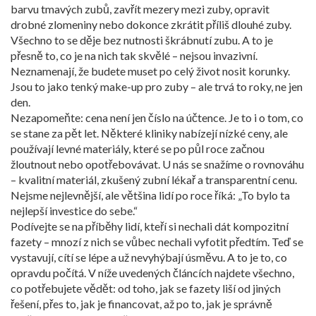
barvu tmavých zubů, zavřít mezery mezi zuby, opravit
drobné zlomeniny nebo dokonce zkrátit příliš dlouhé zuby.
Všechno to se děje bez nutnosti škrábnutí zubu. A to je
přesně to, co je na nich tak skvělé – nejsou invazivní.
Neznamenají, že budete muset po celý život nosit korunky.
Jsou to jako tenký make-up pro zuby – ale trvá to roky, ne jen
den.
Nezapomeňte: cena není jen číslo na účtence. Je to i o tom, co
se stane za pět let. Některé kliniky nabízejí nízké ceny, ale
používají levné materiály, které se po půl roce začnou
žloutnout nebo opotřebovávat. U nás se snažíme o rovnováhu
– kvalitní materiál, zkušený zubní lékař a transparentní cenu.
Nejsme nejlevnější, ale většina lidí po roce říká: „To bylo ta
nejlepší investice do sebe.“
Podívejte se na příběhy lidí, kteří si nechali dát kompozitní
fazety – mnozí z nich se vůbec nechali vyfotit předtím. Teď se
vystavují, cítí se lépe a už nevyhýbají úsměvu. A to je to, co
opravdu počítá. V níže uvedených článcích najdete všechno,
co potřebujete vědět: od toho, jak se fazety liší od jiných
řešení, přes to, jak je financovat, až po to, jak je správně