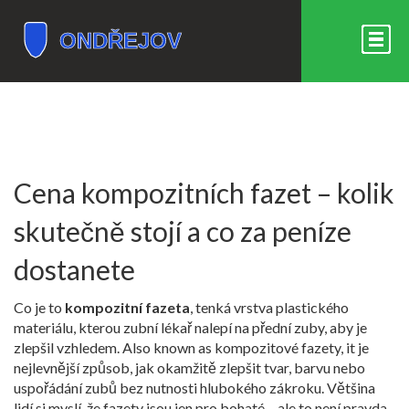
Cena kompozitních fazet – kolik
skutečně stojí a co za peníze
dostanete
Co je to
kompozitní fazeta
,
tenká vrstva plastického
materiálu, kterou zubní lékař nalepí na přední zuby, aby je
zlepšil vzhledem
. Also known as
kompozitové fazety
, it je
nejlevnější způsob, jak okamžitě zlepšit tvar, barvu nebo
uspořádání zubů bez nutnosti hlubokého zákroku.
Většina
lidí si myslí, že fazety jsou jen pro bohaté – ale to není pravda.