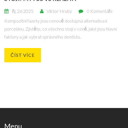
říj, 26 2025
Viktor Hrubý
0 Komentáře
Kompozitní fazety jsou cenově dostupná alternativa k
porcelánu. Zjistěte, co všechno stojí v ceně, jaké jsou hlavní
faktory a jak vybrat správného dentistu.
ČÍST VÍCE
Menu