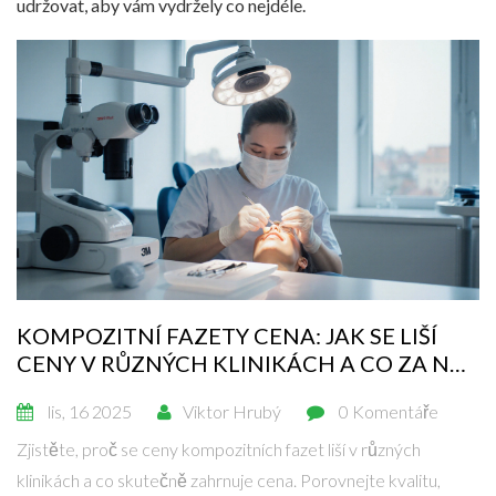
udržovat, aby vám vydržely co nejdéle.
KOMPOZITNÍ FAZETY CENA: JAK SE LIŠÍ
CENY V RŮZNÝCH KLINIKÁCH A CO ZA NĚ
PLATÍTE?
lis, 16 2025
Viktor Hrubý
0 Komentáře
Zjistěte, proč se ceny kompozitních fazet liší v různých
klinikách a co skutečně zahrnuje cena. Porovnejte kvalitu,