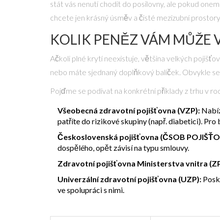
stát vás nenutí chodit do posilovny, ale pokud onemo
chcete jen krásný úsměv a čisté mezizubní prostory, 
KOLIK PENĚZ VÁM MŮŽE V
Ačkoli plné krytí neexistuje, většina velkých pojišťo
nebo máte sjednaný doplňkový balíček. Obvykle se 
Pojďme se podívat na konkrétní příklady z trhu v r
Všeobecná zdravotní pojišťovna (VZP):
Nabíz
patříte do rizikové skupiny (např. diabetici). Pr
Československá pojišťovna (ČSOB POJIŠŤO
dospělého, opět závisí na typu smlouvy.
Zdravotní pojišťovna Ministerstva vnitra (
Univerzální zdravotní pojišťovna (UZP):
Posky
ve spolupráci s nimi.