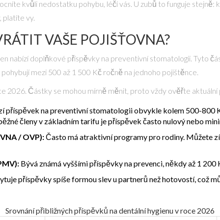
cníte kvůli nedostatku pohybu, léčí vás. U zubů to funguje stejně: 
platíte vy.
RÁTIT VAŠE POJIŠŤOVNA?
ven nabízí
doplňkové příspěvky
na preventivní stomatologii. Tyto část
pohybují mezi 500 až 1 500 Kč ročně na jednoho pojištěnce.
oce 2026. Částky se mohou mírně měnit, proto vždy ověřte aktuální
í příspěvek na preventivní stomatologii obvykle kolem 500-800 K
o běžné členy v základním tarifu je příspěvek často nulový nebo mini
VNA / OVP):
Často má atraktivní programy pro rodiny. Můžete zí
ZPMV):
Bývá známá vyššími příspěvky na prevenci, někdy až 1 200 
tuje příspěvky spíše formou slev u partnerů než hotovostí, což m
Srovnání přibližných příspěvků na dentální hygienu v roce 2026