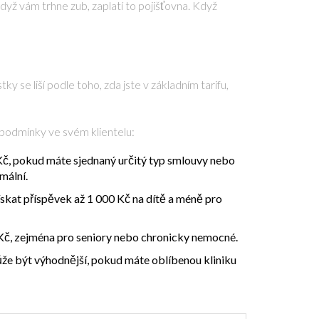
když vám trhne zub, zaplatí to pojišťovna. Když
ky se liší podle toho, zda jste v základním tarifu,
 podmínky ve svém klientelu:
č, pokud máte sjednaný určitý typ smlouvy nebo
mální.
skat příspěvek až 1 000 Kč na dítě a méně pro
Kč, zejména pro seniory nebo chronicky nemocné.
ůže být výhodnější, pokud máte oblíbenou kliniku