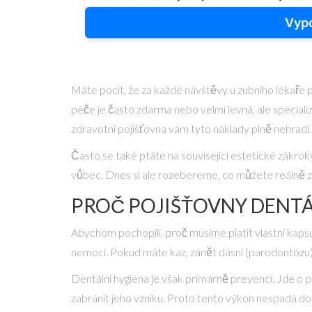
Vypo
Máte pocit, že za každé návštěvy u zubního lékaře př
péče je často zdarma nebo velmi levná, ale specializ
zdravotní pojišťovna vám tyto náklady plně nehradí. Ex
Často se také ptáte na související estetické zákroky
vůbec. Dnes si ale rozebereme, co můžete reálně zís
PROČ POJIŠŤOVNY DENTÁ
Abychom pochopili, proč musíme platit vlastní kapsu
nemocí. Pokud máte kaz, zánět dásní (parodontózu) n
Dentální hygiena je však primárně prevencí. Jde o pr
zabránit jeho vzniku. Proto tento výkon nespadá do t