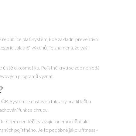
é republice platí systém, kde základní preventivní
ategorie „platné“ výkonů. To znamená, že vaši
 jde čistě o kosmetiku. Pojistné krytí se zde nehledá
 slevových programů vyznat.
?
 ČR. Systém je nastaven tak, aby hradil léčbu
zachování funkce chrupu.
u. Cílem není léčit stávající onemocnění, ale
raných pojistného. Je to podobné jako u fitness -