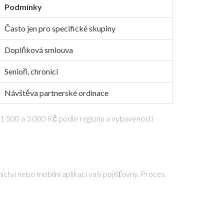
Podmínky
Často jen pro specifické skupiny
Doplňková smlouva
Senioři, chronici
Návštěva partnerské ordinace
i 1 500 a 3 000 Kč podle regionu a vybavenosti
nictví nebo mobilní aplikaci vaší pojišťovny. Proces