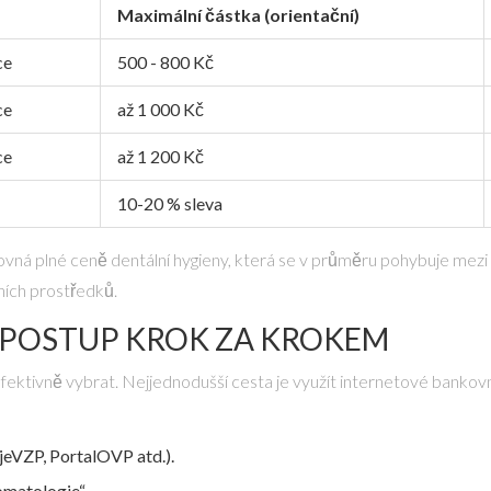
Maximální částka (orientační)
ce
500 - 800 Kč
ce
až 1 000 Kč
ce
až 1 200 Kč
10-20 % sleva
erovná plné ceně dentální hygieny, která se v průměru pohybuje mez
tních prostředků.
? POSTUP KROK ZA KROKEM
 ho efektivně vybrat. Nejjednodušší cesta je využít internetové bankov
jeVZP, PortalOVP atd.).
omatologie“.