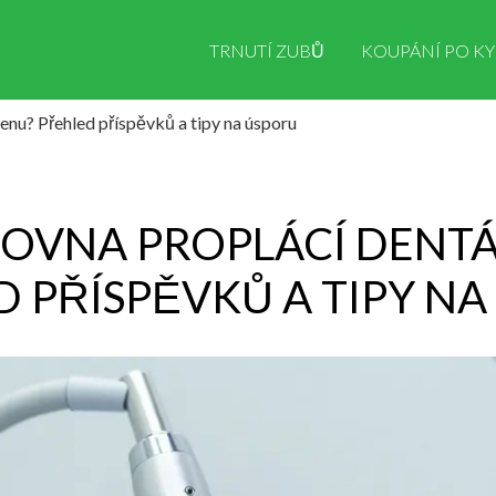
TRNUTÍ ZUBŮ
KOUPÁNÍ PO KY
ienu? Přehled příspěvků a tipy na úsporu
ŤOVNA PROPLÁCÍ DENTÁ
 PŘÍSPĚVKŮ A TIPY N