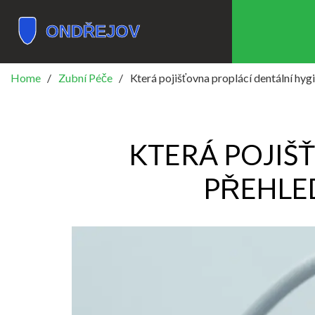
Home
Zubní Péče
Která pojišťovna proplácí dentální hyg
KTERÁ POJIŠ
PŘEHLED