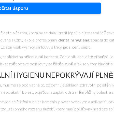
čítat úsporu
ijdete o částku, která by se dala utratit lépe? Nejste sami. V Česk
ované služby, jako je profesionální
dentální hygiena
, spadají do k
istují však výjimky, smlouvy a triky, jak si cenu snížit.
, například na
bělení zubů laserem
. Zde je situace ještě přísnější -
kat zpět od své pojišťovny za čištění zubů a jak se v tom bludišti
LNÍ HYGIENU NEPOKRÝVAJÍ PLNĚ
, musíme se podívat na to, co definuje
základní zdravotní pojištění
v
ebo akutní bolest, pojišťovna zaplatí odstranění příčiny bolesti a 
avidelné čištění zubních kamenin, povrchové skvrn a aplikaci fluorid
zv. „zákonného rozsahu služeb“, který musí pojišťovny hradit ze sbí