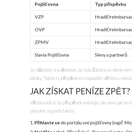
Pojišťovna
Typ příspěvku
VZP
Hradiť/reimbursa
OVP
Hradiť/reimbursa
ZPMV
Hradiť/reimbursa
Slavia Pojišťovna
Slevy u partnerů
Je důležité si uvědomit, že tato částka se nikdy n
kliniky. Takže i s příspěvkem zaplatíte většinu z vlas
JAK ZÍSKAT PENÍZE ZPĚT
Většina lidí ví, že příspěvek existuje, ale neví, jak
obvykle vypadá takto:
Přihlaste se
do portálu své pojišťovny (např. Mo
Najděte sekci
„Příspěvky“, „Prevence“ nebo „St