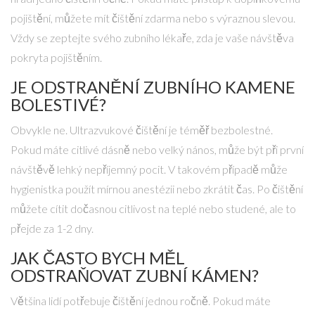
pojištění, můžete mít čištění zdarma nebo s výraznou slevou.
Vždy se zeptejte svého zubního lékaře, zda je vaše návštěva
pokryta pojištěním.
JE ODSTRANĚNÍ ZUBNÍHO KAMENE
BOLESTIVÉ?
Obvykle ne. Ultrazvukové čištění je téměř bezbolestné.
Pokud máte citlivé dásně nebo velký nános, může být při první
návštěvě lehký nepříjemný pocit. V takovém případě může
hygienistka použít mírnou anestézii nebo zkrátit čas. Po čištění
můžete cítit dočasnou citlivost na teplé nebo studené, ale to
přejde za 1-2 dny.
JAK ČASTO BYCH MĚL
ODSTRAŇOVAT ZUBNÍ KÁMEN?
Většina lidí potřebuje čištění jednou ročně. Pokud máte