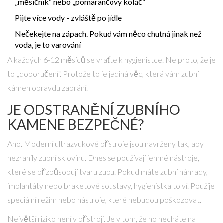
„měsíčník“ nebo „pomarančový koláč“
Pijte více vody - zvláště po jídle
Nečekejte na zápach. Pokud vám něco chutná jinak než
voda, je to varování
A každých 6-12 měsíců se vraťte k hygienistce. Ne proto, že je
to „doporučení“. Protože to je jediná věc, která vám zubní
kámen opravdu zabrání.
JE ODSTRANĚNÍ ZUBNÍHO
KAMENE BEZPEČNÉ?
Ano. Moderní ultrazvukové přístroje jsou navrženy tak, aby
nezranily zubní sklovinu. Dnes se používají jemné nástroje,
které se přizpůsobují tvaru zubu. Pokud máte zubní náhrady,
implantáty nebo braketové soustavy, hygienistka to ví. Použije
speciální režim nebo nástroje, které nebudou poškozovat.
Největší riziko není v přístroji. Je v tom, že ho necháte na