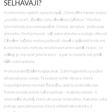
SELHÁVAJÍ?
Na internetu najdete spoustu tipů: „Odstraňte kámen sódou“,
„použijte ocet“, „čistěte zuby dřevěnou tyčinkou“. Všechny
tyto metody jsou nebezpečné. Sóda je abrazivní - poškozuje
sklovinku. Ocet je kyselý - ničí zubní sklovinu a zvyšuje citlivost.
Dřevěné tyčinky mohou poškodit dásně a způsobit krvácení.
A všechny tyto metody neodstraní kámen úplně. Nejvíc, co
udělají, je zvýraznit jeho hranice - a pak ho budete mít ještě
hůře odstranitelný.
Profesionální čištění funguje jinak. Zubní hygienistka používá
ultrazvukovou sondu. Ta vydává rychlé vibrace, které
rozpadají kámen na malé částečky, aniž by poškodily zub.
Potom použije jemné ruční nástroje - skalpely a hroty - k
odstranění zbytků, které ultrazvuk nedosáhne. Nakonec zuby
poliruje speciální pastou, která vyhladí mikrodrážky a