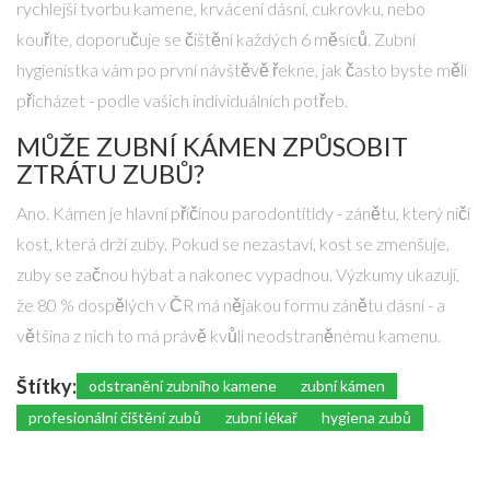
rychlejší tvorbu kamene, krvácení dásní, cukrovku, nebo
kouříte, doporučuje se čištění každých 6 měsíců. Zubní
hygienistka vám po první návštěvě řekne, jak často byste měli
přicházet - podle vašich individuálních potřeb.
MŮŽE ZUBNÍ KÁMEN ZPŮSOBIT
ZTRÁTU ZUBŮ?
Ano. Kámen je hlavní příčinou parodontitidy - zánětu, který ničí
kost, která drží zuby. Pokud se nezastaví, kost se zmenšuje,
zuby se začnou hýbat a nakonec vypadnou. Výzkumy ukazují,
že 80 % dospělých v ČR má nějakou formu zánětu dásní - a
většina z nich to má právě kvůli neodstraněnému kamenu.
Štítky:
odstranění zubního kamene
zubní kámen
profesionální čištění zubů
zubní lékař
hygiena zubů