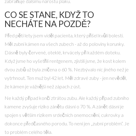
zabraňuje dalšímu nárostu plaku.
CO SE STANE, KDYŽ TO
NECHÁTE NA POZDĚ?
Před pěti lety jsem viděl pacienta, který přišel kvůli bolesti.
Měl zubní kámen na všech zubech - až do poloviny korunky.
Dásně byly červené, oteklé, krvácely při každém doteku.
Když jsme ho vyšetřili rentgenem, zjistili jsme, že kost kolem
dvou zubů už byla zničena o 60 %. Nezbývalo nic jiného než je
vytrhnout. Ten muž byl 42 let. Měl zdravé zuby - jen nevěděl,
že kámen je vážnější než zápach z úst.
Ne každý případ končí ztrátou zubu. Ale každý případ zubního
kamene zvyšuje riziko zánětu dásní o 70 %. A zánět dásní je
spojen s větším rizikem srdečních onemocnění, cukrovky a
dokonce předčasného porodu. To není jen „zubní problém“. Je
to problém celého těla.