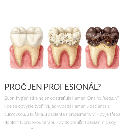
PROČ JEN PROFESIONÁL?
Zubní hygienistka nejen odstraňuje kámen. Ona ho
hledá
. Ví,
kde se obvykle tvoří. Ví, jak vypadá kámen u pacienta s
cukrovkou, u kuřáka, u pacienta s bruxismem. Ví, kdy je třeba
doplnit fluoridovou terapii, kdy doporučit speciální nit, kdy