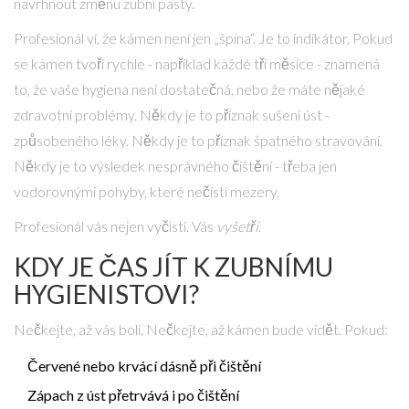
navrhnout změnu zubní pasty.
Profesionál ví, že kámen není jen „špína“. Je to indikátor. Pokud
se kámen tvoří rychle - například každé tři měsíce - znamená
to, že vaše hygiena není dostatečná, nebo že máte nějaké
zdravotní problémy. Někdy je to příznak sušení úst -
způsobeného léky. Někdy je to příznak špatného stravování.
Někdy je to výsledek nesprávného čištění - třeba jen
vodorovnými pohyby, které nečistí mezery.
Profesionál vás nejen vyčistí. Vás
vyšetří
.
KDY JE ČAS JÍT K ZUBNÍMU
HYGIENISTOVI?
Nečkejte, až vás bolí. Nečkejte, až kámen bude vidět. Pokud:
Červené nebo krvácí dásně při čištění
Zápach z úst přetrvává i po čištění