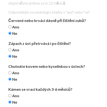
doporučeno jednou za 6-12 měsíců.
Odpovídejte na následující otázky s "ano" nebo "ne".
Červené nebo krvácí dásně při čištění zubů?
Ano
Ne
Zápach z úst přetrvává i po čištění?
Ano
Ne
Chutnáte kovem nebo kyselinkou v ústech?
Ano
Ne
Kámen se vrací každých 3-6 měsíců?
Ano
Ne