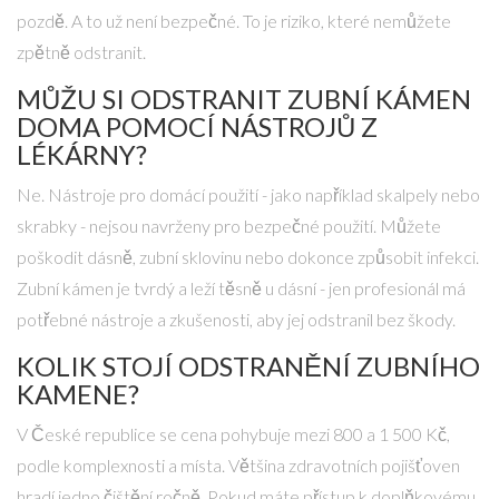
pozdě. A to už není bezpečné. To je riziko, které nemůžete
zpětně odstranit.
MŮŽU SI ODSTRANIT ZUBNÍ KÁMEN
DOMA POMOCÍ NÁSTROJŮ Z
LÉKÁRNY?
Ne. Nástroje pro domácí použití - jako například skalpely nebo
skrabky - nejsou navrženy pro bezpečné použití. Můžete
poškodit dásně, zubní sklovinu nebo dokonce způsobit infekci.
Zubní kámen je tvrdý a leží těsně u dásní - jen profesionál má
potřebné nástroje a zkušenosti, aby jej odstranil bez škody.
KOLIK STOJÍ ODSTRANĚNÍ ZUBNÍHO
KAMENE?
V České republice se cena pohybuje mezi 800 a 1 500 Kč,
podle komplexnosti a místa. Většina zdravotních pojišťoven
hradí jedno čištění ročně. Pokud máte přístup k doplňkovému