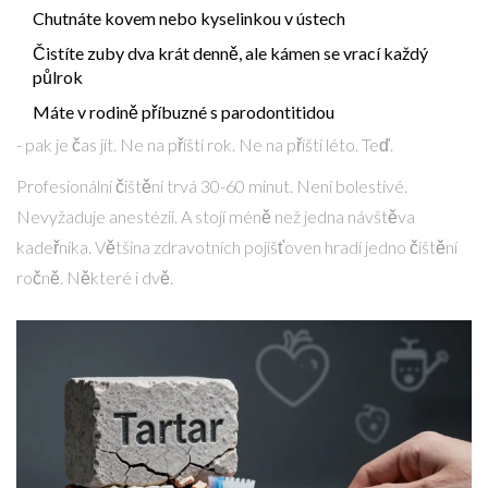
Chutnáte kovem nebo kyselinkou v ústech
Čistíte zuby dva krát denně, ale kámen se vrací každý
půlrok
Máte v rodině příbuzné s parodontitidou
- pak je čas jít. Ne na příští rok. Ne na příští léto. Teď.
Profesionální čištění trvá 30-60 minut. Není bolestivé.
Nevyžaduje anestézii. A stojí méně než jedna návštěva
kadeřníka. Většina zdravotních pojišťoven hradí jedno čištění
ročně. Některé i dvě.