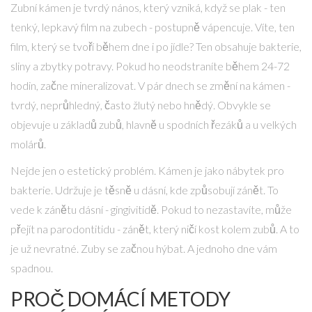
Zubní kámen je tvrdý nános, který vzniká, když se plak - ten
tenký, lepkavý film na zubech - postupně vápencuje. Víte, ten
film, který se tvoří během dne i po jídle? Ten obsahuje bakterie,
sliny a zbytky potravy. Pokud ho neodstraníte během 24-72
hodin, začne mineralizovat. V pár dnech se změní na kámen -
tvrdý, neprůhledný, často žlutý nebo hnědý. Obvykle se
objevuje u základů zubů, hlavně u spodních řezáků a u velkých
molárů.
Nejde jen o estetický problém. Kámen je jako nábytek pro
bakterie. Udržuje je těsně u dásní, kde způsobují zánět. To
vede k zánětu dásní - gingivitidě. Pokud to nezastavíte, může
přejít na parodontitidu - zánět, který ničí kost kolem zubů. A to
je už nevratné. Zuby se začnou hýbat. A jednoho dne vám
spadnou.
PROČ DOMÁCÍ METODY