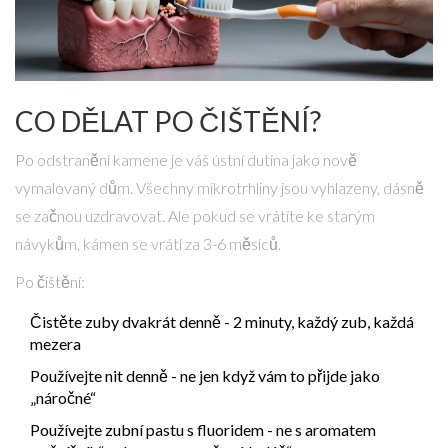
CO DĚLAT PO ČIŠTĚNÍ?
Po odstranění kamene je váš ústní dutina jako nově
vymalovaný dům. Všechny mikrotrhliny jsou vyhlazeny, dásně
se začnou uzdravovat. Ale pokud se vrátíte ke starým
návykům, kámen se vrátí za 3-6 měsíců.
Po čištění:
Čistěte zuby dvakrát denně - 2 minuty, každý zub, každá
mezera
Používejte nit denně - ne jen když vám to přijde jako
„náročné“
Používejte zubní pastu s fluoridem - ne s aromatem