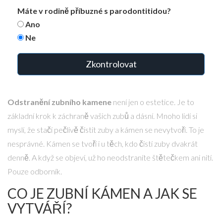
Máte v rodině příbuzné s parodontitidou?
Ano
Ne
Zkontrolovat
Odstranění zubního kamene
není jen o estetice. Je to
základní krok k záchraně vašich zubů a dásní. Mnoho lidí si
myslí, že stačí pečlivě čistit zuby a kámen se nevytvoří. To je
nesprávné. Kámen se tvoří i u těch, kdo čistí zuby dvakrát
denně. A když se objeví, už ho neodstraníte štětečkem ani nití.
Pouze odborník.
CO JE ZUBNÍ KÁMEN A JAK SE
VYTVÁŘÍ?