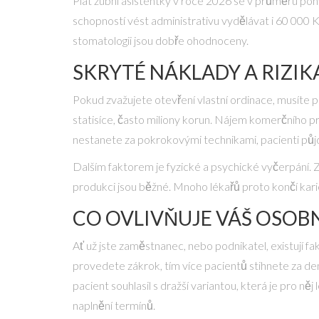
Plat zubní asistentky v roce 2026 se v průměru poh
schopností vést administrativu vydělávat i 60 000 
stomatologii jsou dobře ohodnoceny.
SKRYTÉ NÁKLADY A RIZIK
Pokud zvažujete otevření vlastní ordinace, musíte p
statisíce, často miliony korun. Nájem komerčního pr
nestanete za pokrokovými technikami, pacienti půj
Dalším faktorem je fyzické a psychické vyčerpání. Zu
produkci jsou běžné. Mnoho lékařů proto končí karié
CO OVLIVŇUJE VÁŠ OSOB
Ať už jste zaměstnanec, nebo podnikatel, existují fakt
provedete zákrok, tím více pacientů stihnete za de
pacient souhlasil s dražší variantou, která je pro něj
naplnění termínů.