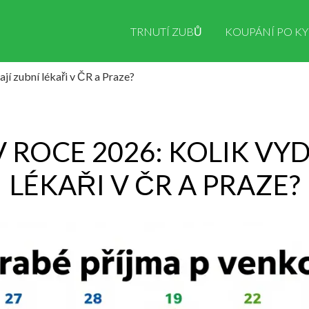
TRNUTÍ ZUBŮ
KOUPÁNÍ PO KY
jí zubní lékaři v ČR a Praze?
 ROCE 2026: KOLIK VY
LÉKAŘI V ČR A PRAZE?