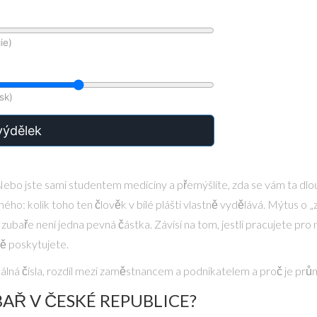
ie)
sk)
výdělek
Nebo jste sami studentem medicíny a přemýšlíte, zda se vám ta dlouh
ného: kolik toho ten člověk v bílé plášti vlastně vydělává. Mýtus o „zl
zubaře není jedna pevná částka. Závisí na tom, jestli pracujete pro 
ně poskytujete.
álná čísla, rozdíl mezi zaměstnancem a podnikatelem a proč je prů
AŘ V ČESKÉ REPUBLICE?