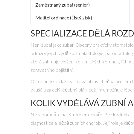
Zaměstnaný zubař (senior)
Majitel ordinace (čistý zisk)
SPECIALIZACE DĚLÁ ROZD
Není zubař jako zubař. Obecný praktický stomatolog ř
odráží v jejich výdělku. Implantologie, parodontolo
která zahrnuje vložení keramických korunek, lišt ne
zdravotního pojištění.
Ortodontie je další zajímavá oblast. Léčba brusem tr
paušálu za celý léčebný plán, což jim umožňuje lépe 
KOLIK VYDĚLÁVÁ ZUBNÍ 
Nezapomeňte na tým kolem lékaře. Bez kvalitní asi
diagnostice a léčbě zubních chorob
.
Její role je klí