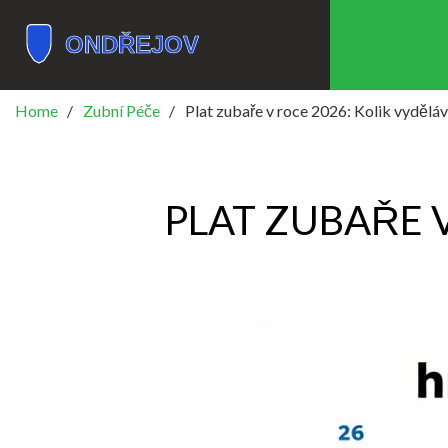
Home
Zubní Péče
Plat zubaře v roce 2026: Kolik vyděláva
PLAT ZUBAŘE V