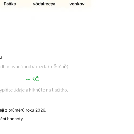
u
dhadovaná hrubá mzda (měsíčně)
-- KČ
yplňte údaje a klikněte na tlačítko.
jí z průměrů roku 2026.
ační hodnoty.