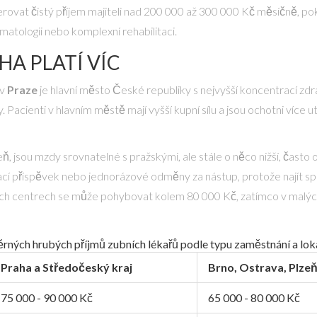
rovat čistý příjem majiteli nad 200 000 až 300 000 Kč měsíčně, p
atologii nebo komplexní rehabilitaci.
HA PLATÍ VÍC
 v
Praze
je
hlavní město České republiky s nejvyšší koncentrací zdra
acienti v hlavním městě mají vyšší kupní sílu a jsou ochotni více utr
ň, jsou mzdy srovnatelné s pražskými, ale stále o něco nižší, čast
vací příspěvek nebo jednorázové odměny za nástup, protože najít spe
ních centrech se může pohybovat kolem 80 000 Kč, zatímco v malýc
rných hrubých příjmů zubních lékařů podle typu zaměstnání a loka
Praha a Středočeský kraj
Brno, Ostrava, Plze
75 000 - 90 000 Kč
65 000 - 80 000 Kč