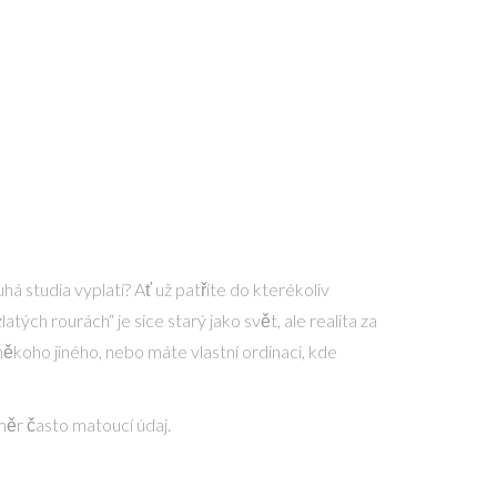
á studia vyplatí? Ať už patříte do kterékoliv
atých rourách“ je sice starý jako svět, ale realita za
někoho jiného, nebo máte vlastní ordinaci, kde
měr často matoucí údaj.