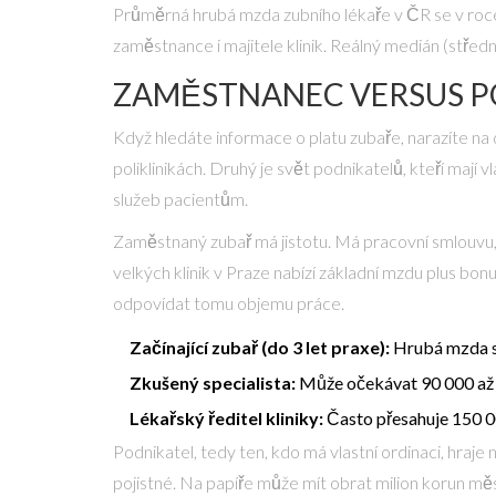
Průměrná hrubá mzda zubního lékaře v ČR se v ro
zaměstnance i majitele klinik. Reálný medián (středn
ZAMĚSTNANEC VERSUS PO
Když hledáte informace o platu zubaře, narazíte na 
poliklinikách. Druhý je svět podnikatelů, kteří mají vl
služeb pacientům
.
Zaměstnaný zubař má jistotu. Má pracovní smlouvu, 
velkých klinik v Praze nabízí základní mzdu plus bo
odpovídat tomu objemu práce.
Začínající zubař (do 3 let praxe):
Hrubá mzda s
Zkušený specialista:
Může očekávat 90 000 až
Lékařský ředitel kliniky:
Často přesahuje 150 0
Podnikatel, tedy ten, kdo má vlastní ordinaci, hraje 
pojistné. Na papíře může mít obrat milion korun mě