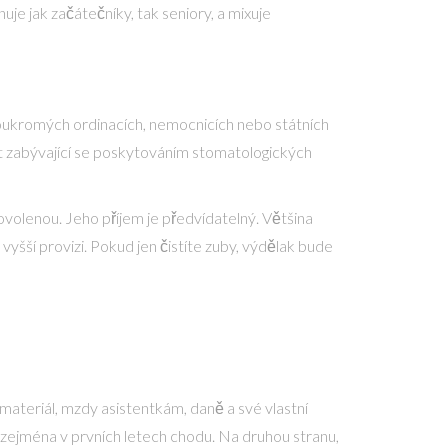
rnuje jak začátečníky, tak seniory, a mixuje
 soukromých ordinacích, nemocnicích nebo státních
t zabývající se poskytováním stomatologických
ovolenou. Jeho příjem je předvídatelný. Většina
yšší provizi. Pokud jen čistíte zuby, výdělak bude
, materiál, mzdy asistentkám, daně a své vlastní
 zejména v prvních letech chodu. Na druhou stranu,