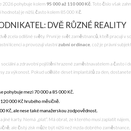
ce 2026 pohybuje kolem
95 000 až 110 000 Kč
. Toto číslo však zah
í hodnota) je nižší, často kolem 85 000 Kč.
DNIKATEL: DVĚ RŮZNÉ REALITY
dvě zcela odlišné světy. První je svět zaměstnanců, kteří pracují v
astní licenci a provozují vlastní
zubní ordinace
, což je
právní subjek
sociální a zdravotní pojištění hrazené zaměstnavatelem a často i d
nusy za výkonost. Pokud uděláte deset implantátů za den, dostanete v
e pohybuje mezi 70 000 a 85 000 Kč.
 120 000 Kč hrubého měsíčně.
00 Kč, ale nese také manažerskou zodpovědnost.
na jiné karty. Nemá „plat“. Má obrat, ze kterého musí zaplatit nájem
síčně, ale čistý zisk může být nižší než mzda dobrého zaměstnance,