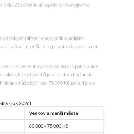
okud dokáže efektivně naplnit harmonogram a
votnických zařízení a nejkvalifikovanějšími
atit za kvalitní péči. To se promítá do vyšších cen
o o 10-15 %. Ve venkovských oblastech pak situace
cialistu, který by chtěl jezdit autem hodinu do
h obcích může být i pod 70 000 Kč, pokud jde o
lity (rok 2026)
ň
Venkov a menší města
60 000 - 75 000 Kč