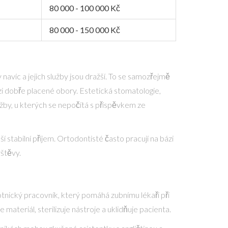
80 000 - 100 000 Kč
80 000 - 150 000 Kč
navíc a jejich služby jsou dražší. To se samozřejmě
ezi dobře placené obory. Estetická stomatologie,
užby, u kterých se nepočítá s příspěvkem ze
 stabilní příjem. Ortodontisté často pracují na bázi
vštěvy.
tnický pracovník, který pomáhá zubnímu lékaři při
 materiál, sterilizuje nástroje a uklidňuje pacienta.