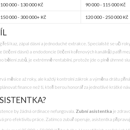
100 000 - 130 000 Kč
90 000 - 115 000 Kč
150 000 - 300 000+ Kč
120 000 - 250 000 Kč
ÍL
eší kaz, zápal dásní a jednoduché extrakce. Specialisté se učí roky 
gie (léčení dásní) a endodoncie (léčení kořenových kanálků) patří m
bo bělení zubů, je extrémně rentabilní, protože jde o plně úhrnné sl
vá měsíce až roky, ale každý kontrolní zákrok a výměna drátu přináší
plánovat finance než ti, kteří berou honorář za jednotlivé krátké ná
ASISTENTKA?
stence by žádná ordinace nefungovala.
Zubní asistentka
je
zdravo
čová pro efektivitu práce. Zatímco zubař operuje, asistentka připravuje