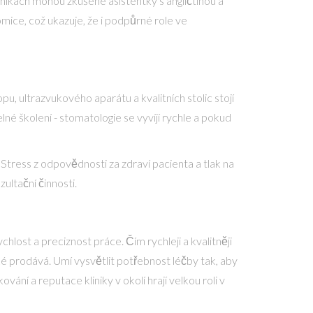
nikách mohou zkušené asistentky s angličtinou a
mice, což ukazuje, že i podpůrné role ve
u, ultrazvukového aparátu a kvalitních stolic stojí
né školení - stomatologie se vyvíjí rychle a pokud
. Stress z odpovědnosti za zdraví pacienta a tlak na
ultační činnosti.
ychlost a preciznost práce. Čím rychleji a kvalitněji
é prodává. Umí vysvětlit potřebnost léčby tak, aby
vání a reputace kliniky v okolí hrají velkou roli v