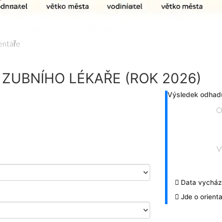
entáře
ZUBNÍHO LÉKAŘE (ROK 2026)
Výsledek odhad
O
V
Data vycháze
Jde o orient