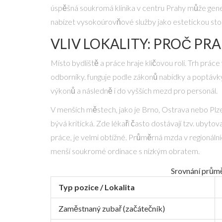
úspěšná soukromá klinika v centru Prahy může gene
nabízet vysokoúrovňové služby jako estetickou stom
VLIV LOKALITY: PROČ PRA
Místo bydliště a práce hraje klíčovou roli. Trh práce
odborníky
.
funguje podle zákonů nabídky a poptávky. P
výkonů a následně i do vyšších mezd pro personál.
V menších městech, jako je Brno, Ostrava nebo Plze
bývá kritická. Zde lékaři často dostávají tzv. ubyto
práce, je velmi obtížné. Průměrná mzda v regionál
menší soukromé ordinace s nízkým obratem.
Srovnání průmě
Typ pozice / Lokalita
Zaměstnaný zubař (začátečník)