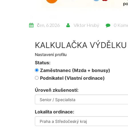
čen, 6 2026
Viktor Hrubý
0 Kom
KALKULAČKA VÝDĚLKU 
Nastavení profilu
Status:
Zaměstnanec (Mzda + bonusy)
Podnikatel (Vlastní ordinace)
Úroveň zkušeností:
Lokalita ordinace: