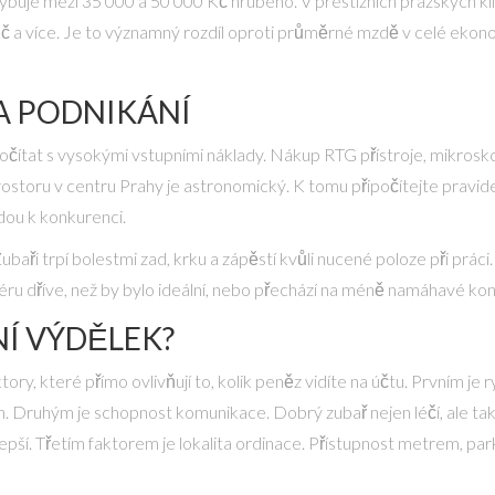
ybuje mezi 35 000 a 50 000 Kč hrubého. V prestižních pražských kli
Kč a více. Je to významný rozdíl oproti průměrné mzdě v celé ekono
A PODNIKÁNÍ
očítat s vysokými vstupními náklady. Nákup RTG přístroje, mikroskop
ostoru v centru Prahy je astronomický. K tomu připočítejte pravidel
dou k konkurenci.
baři trpí bolestmi zad, krku a zápěstí kvůli nucené poloze při práci
ru dříve, než by bylo ideální, nebo přechází na méně namáhavé konz
NÍ VÝDĚLEK?
ory, které přímo ovlivňují to, kolik peněz vidíte na účtu. Prvním je r
n. Druhým je schopnost komunikace. Dobrý zubař nejen léčí, ale tak
 lepší. Třetím faktorem je lokalita ordinace. Přístupnost metrem, parko