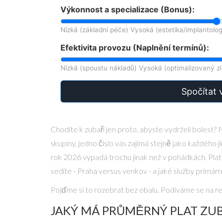
Výkonnost a specializace (Bonus):
Nízká (základní péče)
Vysoká (estetika/implantolog
Efektivita provozu (Naplnění termínů):
Nízká (spoustu nákladů)
Vysoká (optimalizovaný zi
Spočítat 
Chodíte k zubaři jen proto, abyste vydrželi bolest? 
skupiny, jedno číslo vás zajímá stejně jako každého ji
rok 2026 vypadá trochu jinak než v pohádkách. Plat 
sedíte - Praha versus venkov - a jaké služby primár
Pojďme si to rozebrat bez obalu. Podíváme se na re
JAKÝ MÁ PRŮMĚRNÝ PLAT ZUB