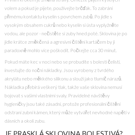
volem a pokud je pijete, používejte brčďák. To zabrání
přímému kontaktu kyselin s povrchem zubů. Po jídle s
vysokým obsahem cukrů nebo kyselin si ústa vyplyžněte
vodou, ale pozor - nečistěte si zuby hned poté. Sklovina je po
jídle krátce změkčená a agresivní čištění kartáčem by ji
paradoxně mohlo více poškodit. Počkejte cca 30 minut.
Pokud máte kec v noci nebo se probudíte s bolestí čelistí,
investujte do
noční nákladky
. Jsou vyrobeny z tvrdého
akrylátu nebo měkkého silikonu a slouží jako tlumič nárazů.
Nákladka přebírá veškerý tlak, takže vaše sklovina nemusí
bojovat s vašimi vlastními svaly. Pravidelné návštěvy
hygieničky jsou také zásadní, protože profesionální čištění
odstraní zubní kámen, který může vytvářet nevhodné napětí v
dásních a okolí zubu.
JE PRASKLÁ SKLOVINA BOLESTIVÁ?