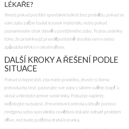
LÉKAŘE?
Ihned, pokud pocítíte spontánní bolest bez podnětu, pokud se
vám zubu začne toulat kousek materiálu, nebo pokud
zaznamenáte otok dásně u postiženého zubu. To jsou známky
toho, že prasklina již pravděpodobně dosáhla nervu nebo
způsobila infekci v okolí kořene.
DALŠÍ KROKY A ŘEŠENÍ PODLE
SITUACE
Pokud si nejste jistí, zda máte prasklinu, zkuste si doma
jednoduchý test: pozorujte své zuby v silném světle (např. u
okna) a hledejte jemné svislé linky. Pokud je najdete,
nečekejte na bolest. Preventivní kontrola u lékaře pomocí
rentgenu nebo speciálního osvětlení dokáže odhalit problém
dříve, než bude potřeba drahá korunka.