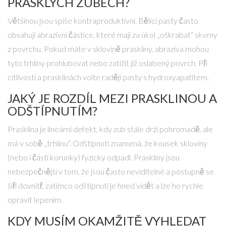
PRASKLÝCH ZUBECH?
Většinou jsou spíše kontraproduktivní. Bělicí pasty často
obsahují abrazivní částice, které mají za úkol „oškrabat“ skvrny
z povrchu. Pokud máte v sklovině praskliny, abraziva mohou
tyto trhliny prohlubovat nebo zatížit již oslabený povrch. Při
citlivosti a prasklinách volte raději pasty s hydroxyapatitem.
JAKÝ JE ROZDÍL MEZI PRASKLINOU A
ODŠTÍPNUTÍM?
Prasklina je lineární defekt, kdy zub stále drží pohromadě, ale
má v sobě „trhlinu“. Odštípnutí znamená, že kousek skloviny
(nebo i části korunky) fyzicky odpadl. Praskliny jsou
nebezpečnější v tom, že jsou často neviditelné a postupně se
šíří dovnitř, zatímco odštípnutí je hned vidět a lze ho rychle
opravit lepením.
KDY MUSÍM OKAMŽITĚ VYHLEDAT