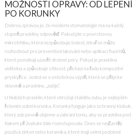
MOŽNOSTI OPRAVY: OD LEPENÍ
PO KORUNKY
Dobrou zprávou je, že moderní stomatologie má na každý
stupeň praskliny odpověď. Pokud jde o povrchovou
mikrotrhlinu, která nezpůsobuje bolest, lékař se může
rozhodnout pro preventivní lakování nebo aplikaci fluoridů,
které pomáhají uzavřít drobné póry. Pokud je prasklina
viditelná a způsobuje citlivost, přichází na řadu
kompozitní
pryskyřice
. Jedná se o estetickou výplň, která se přilpí ke
sklovině a prasklinu „zašije“.
U hlubších prasklin, které ohrožují stabilitu zubu, je nejlepším
řešením
zubní korunka
. Korunka funguje jako ochranný klobuk,
který zub pevně objeme a zabrání tomu, aby se prasklina pod
tlakem při žvýkání dále rozestupovala. Dnes se nejčastěji
používá zirkon nebo keramika, které mají velmi podobné