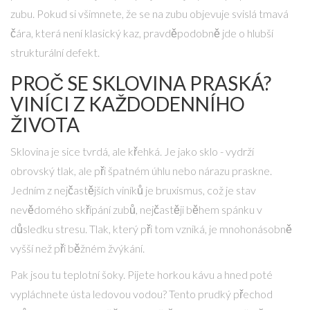
zubu. Pokud si všimnete, že se na zubu objevuje svislá tmavá
čára, která není klasický kaz, pravděpodobně jde o hlubší
strukturální defekt.
PROČ SE SKLOVINA PRASKÁ?
VINÍCI Z KAŽDODENNÍHO
ŽIVOTA
Sklovina je sice tvrdá, ale křehká. Je jako sklo - vydrží
obrovský tlak, ale při špatném úhlu nebo nárazu praskne.
Jedním z nejčastějších viníků je
bruxismus
, což je
stav
nevědomého skřípání zubů, nejčastěji během spánku v
důsledku stresu
. Tlak, který při tom vzniká, je mnohonásobně
vyšší než při běžném žvýkání.
Pak jsou tu teplotní šoky. Pijete horkou kávu a hned poté
vypláchnete ústa ledovou vodou? Tento prudký přechod