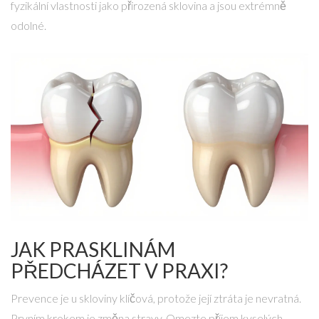
fyzikální vlastnosti jako přirozená sklovina a jsou extrémně
odolné.
JAK PRASKLINÁM
PŘEDCHÁZET V PRAXI?
Prevence je u skloviny klíčová, protože její ztráta je nevratná.
Prvním krokem je změna stravy. Omezte příjem kyselých