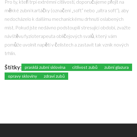
Pro ty, kteří trpí extrémní citlivostí, doporučujeme přejít na
měkké zubní kartáčky (označení „soft“ nebo „ultra soft“), aby
nedocházelo k dalšímu mechanickému drhnutí oslabených
míst. Pokud jste nedávno podstoupili stresující období, zvažte
návštěvu fyzioterapeuta obličejových svalů, který vám
pomůže uvolnit napětí v čelistech a zastavit tak vznik nových
trhlin.
Štítky:
prasklá zubní sklovina
citlivost zubů
zubní glazura
opravy skloviny
zdraví zubů