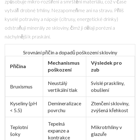
způsobuje mikro-rozšíření a smrštění materiálu, což v čase
vytváří drobné trhliny. Nezapomeňme ani na stravu. Příliš
kyselé potraviny a nápoje (citrusy, energetické drinky)
odstraňují minerály ze skloviny, čímž ji dělají porézní a
náchylnější k praskání.
Srovnání příčin a dopadů poškození skloviny
Mechanismus
Výsledek pro
Příčina
poškození
zub
Neustálý
Svislé praskliny,
Bruxismus
vertikální tlak
obušlení
Kyseliny (pH
Demineralizace
Ztenčení skloviny,
< 5.5)
povrchu
zvýšená křehkost
Tepelná
Teplotní
Mikrotrhliny v
expanze a
šoky
glazuře
kontrakce