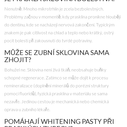
Nenutně. Mnoho mikrotrhlin je zcela bezbolestných.
Problémy začnou v momentě, kdy prasklina pronikne hlouběji
do dentinu, kde se nacházejí nervová zakončení. Typickým
znakem je pak citlivost na chlad a teplo nebo krátký, ostrý
pocit bolesti při zakousnutí do tvrdé potraviny.
MŮŽE SE ZUBNÍ SKLOVINA SAMA
ZHOJIT?
Bohužel ne. Sklovina není živá tkáň, neobsahuje buňky
schopné regenerace. Zatímco se může dojít k procesu
remineralizace (doplnění minerálů do porézní struktury
pomocí fluoridů), fyzická prasklina v materiálu se sama
nezavře. Jedinou cestou je mechanická nebo chemická
oprava u zubního lékaře.
POMÁHAJÍ WHITENING PASTY PŘI