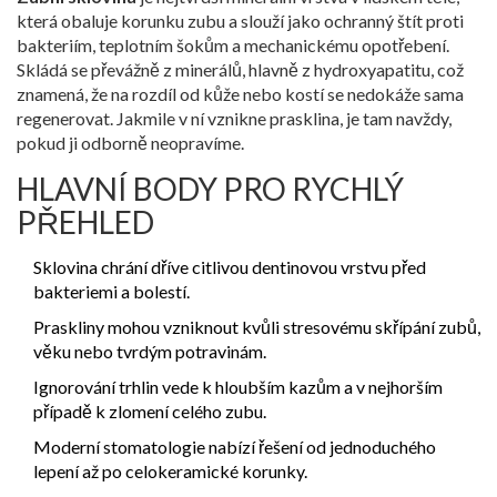
která obaluje korunku zubu a slouží jako ochranný štít proti
bakteriím, teplotním šokům a mechanickému opotřebení
.
Skládá se převážně z minerálů, hlavně z hydroxyapatitu, což
znamená, že na rozdíl od kůže nebo kostí se nedokáže sama
regenerovat. Jakmile v ní vznikne prasklina, je tam navždy,
pokud ji odborně neopravíme.
HLAVNÍ BODY PRO RYCHLÝ
PŘEHLED
Sklovina chrání dříve citlivou dentinovou vrstvu před
bakteriemi a bolestí.
Praskliny mohou vzniknout kvůli stresovému skřípání zubů,
věku nebo tvrdým potravinám.
Ignorování trhlin vede k hloubším kazům a v nejhorším
případě k zlomení celého zubu.
Moderní stomatologie nabízí řešení od jednoduchého
lepení až po celokeramické korunky.