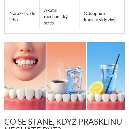
Akutní
Náraz/Tvrdé
Odštípnutí
mechanický
jídlo
kousku skloviny
stres
CO SE STANE, KDYŽ PRASKLINU