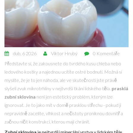
dub, 6 2026
Viktor Hrubý
0 Komentáře
Představte si, že zakousnete do tvrdého kusu chleba nebo
ledového kostky a najednou ucítíte ostré bodnutí. Možná si
myslíte, že je to jen náhoda, ale ve skutečnosti jste právě
slyšeli zvuk mikrotrhliny v nejtvrdší tkáni lidského těla.
prasklá
zubní sklovina
není jen estetický problém, kterým lze
ignorovat. Je to jako mít v domě prasklou střechu - pokud ji
nepravidně zacelíte, vlhkost a nečistoty proniknou dovnitř a
začnou ničit konstrukci, kterou mají chránit.
Zubní sklovina
je
nejtvrdší minerální vrstva v lidském těle,