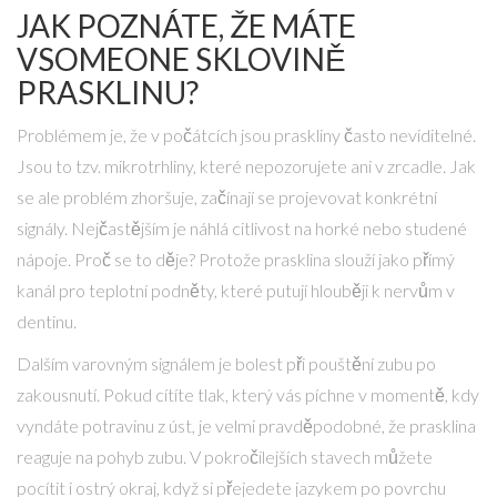
JAK POZNÁTE, ŽE MÁTE
VSOMEONE SKLOVINĚ
PRASKLINU?
Problémem je, že v počátcích jsou praskliny často neviditelné.
Jsou to tzv. mikrotrhliny, které nepozorujete ani v zrcadle. Jak
se ale problém zhoršuje, začínají se projevovat konkrétní
signály. Nejčastějším je náhlá citlivost na horké nebo studené
nápoje. Proč se to děje? Protože prasklina slouží jako přímý
kanál pro teplotní podněty, které putují hlouběji k nervům v
dentinu.
Dalším varovným signálem je bolest při pouštění zubu po
zakousnutí. Pokud cítíte tlak, který vás píchne v momentě, kdy
vyndáte potravinu z úst, je velmi pravděpodobné, že prasklina
reaguje na pohyb zubu. V pokročilejších stavech můžete
pocítit i ostrý okraj, když si přejedete jazykem po povrchu