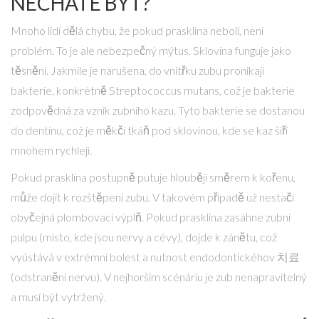
NECHÁTE BÝT?
Mnoho lidí dělá chybu, že pokud prasklina nebolí, není
problém. To je ale nebezpečný mýtus. Sklovina funguje jako
těsnění. Jakmile je narušena, do vnitřku zubu pronikají
bakterie, konkrétně
Streptococcus mutans
, což je bakterie
zodpovědná za vznik zubního kazu. Tyto bakterie se dostanou
do
dentinu
, což je měkčí tkáň pod sklovinou, kde se kaz šíří
mnohem rychleji.
Pokud prasklina postupně putuje hlouběji směrem k kořenu,
může dojít k rozštěpení zubu. V takovém případě už nestačí
obyčejná plombovací výplň. Pokud prasklina zasáhne
zubní
pulpu
(místo, kde jsou nervy a cévy), dojde k zánětu, což
vyústává v extrémní bolest a nutnost endodontickéhov 치료
(odstranění nervu). V nejhorším scénáriu je zub nenapravitelný
a musí být vytržený.