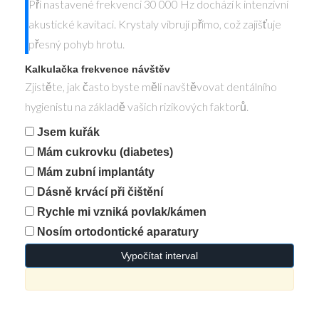
Při nastavené frekvenci 30 000 Hz dochází k intenzivní
akustické kavitaci. Krystaly vibrují přímo, což zajišťuje
přesný pohyb hrotu.
Kalkulačka frekvence návštěv
Zjistěte, jak často byste měli navštěvovat dentálního
hygienistu na základě vašich rizikových faktorů.
Jsem kuřák
Mám cukrovku (diabetes)
Mám zubní implantáty
Dásně krvácí při čištění
Rychle mi vzniká povlak/kámen
Nosím ortodontické aparatury
Vypočítat interval