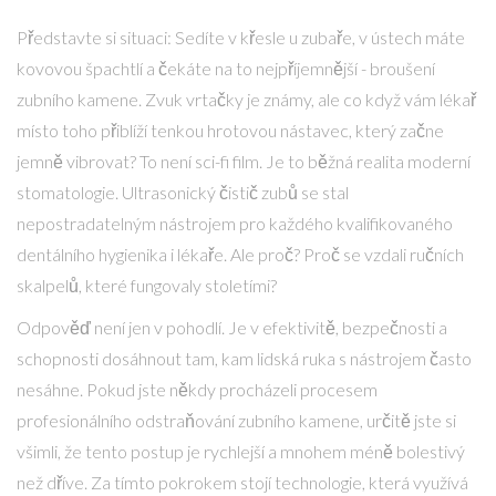
Představte si situaci: Sedíte v křesle u zubaře, v ústech máte
kovovou špachtlí a čekáte na to nejpříjemnější - broušení
zubního kamene. Zvuk vrtačky je známy, ale co když vám lékař
místo toho přiblíží tenkou hrotovou nástavec, který začne
jemně vibrovat? To není sci-fi film. Je to běžná realita moderní
stomatologie. Ultrasonický čistič zubů se stal
nepostradatelným nástrojem pro každého kvalifikovaného
dentálního hygienika i lékaře. Ale proč? Proč se vzdali ručních
skalpelů, které fungovaly stoletími?
Odpověď není jen v pohodlí. Je v efektivitě, bezpečnosti a
schopnosti dosáhnout tam, kam lidská ruka s nástrojem často
nesáhne. Pokud jste někdy procházeli procesem
profesionálního odstraňování zubního kamene, určitě jste si
všimli, že tento postup je rychlejší a mnohem méně bolestivý
než dříve. Za tímto pokrokem stojí technologie, která využívá