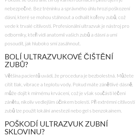
nebezpečné. Bez tréninku a správného úhlu hrozí poškození
dásní, které se mohou stáhnout a odhalit kořeny zubů, což
vede k trvalé citlivosti. Profesionální ultrazvuk je nástroj pro
odborníky, kteří vidí anatomii vašich zubů a dásní a umí
posoudit, jak hluboko smí zasáhnout.
BOLÍ ULTRAZVUKOVÉ ČIŠTĚNÍ
ZUBŮ?
Většina pacientů uvádí, že procedura je bezbolestná. Můžete
cítit tlak, vibrace a teplotu vody. Pokud máte zánětlivé dásně,
může dojít k mírnému krvácení, což je však součástí léčení
zánětu, nikoliv vedlejším účinkem bolesti. Při extrémní citlivosti
zubů lze použít lokální anestezii nebo gel s benzokainem.
POŠKODÍ ULTRAZVUK ZUBNÍ
SKLOVINU?