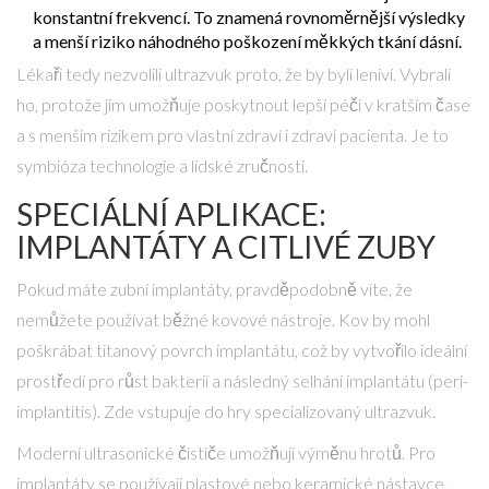
konstantní frekvencí. To znamená rovnoměrnější výsledky
a menší riziko náhodného poškození měkkých tkání dásní.
Lékaři tedy nezvolili ultrazvuk proto, že by byli leniví. Vybrali
ho, protože jim umožňuje poskytnout lepší péči v kratším čase
a s menším rizikem pro vlastní zdraví i zdraví pacienta. Je to
symbióza technologie a lidské zručnosti.
SPECIÁLNÍ APLIKACE:
IMPLANTÁTY A CITLIVÉ ZUBY
Pokud máte zubní implantáty, pravděpodobně víte, že
nemůžete používat běžné kovové nástroje. Kov by mohl
poškrábat titanový povrch implantátu, což by vytvořilo ideální
prostředí pro růst bakterií a následný selhání implantátu (peri-
implantitis). Zde vstupuje do hry specializovaný ultrazvuk.
Moderní
ultrasonické čističe
umožňují výměnu hrotů. Pro
implantáty se používají plastové nebo keramické nástavce,