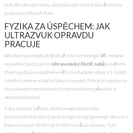
fyzikální zákony k tomu, aby byla vaše ústní dutina čistší bez
poškození citlivých tkání.
FYZIKA ZA ÚSPĚCHEM: JAK
ULTRAZVUK OPRAVDU
PRACUJE
Abychom pochopili, proč lékaři této technologii věří, musíme
se podívat pod povrch.
Ultrasonický čistič zubů
je
zařízení,
které využívá vysokofrekvenční mechanické vibrace k rozbití
zubního kamene a bakteriálních usazenin
. Princip je založen na
dvou hlavních mechanismech: mechanickém působení a
akustické kavitaci.
Když zapnete zařízení, elektromagnetická nebo
piezoelektrická cívka (záleží na typu stroje) generuje vibrace o
frekvenci mezi 18 000 až 50 000 herců za sekundu. Tyto