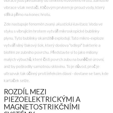
vibrace jsou předávány do tenkého kovového hrotu. Samotné
vibrace však nestačí. Klíčovým prvkem je proud vody, který
stříká přímo na konec hrotu.
Zde nastupuje fenomén zvaný
akustická kavitace
. Voda ve
styku s vibrujícím hrotem vytváří mikroskopické bublinky
plynu. Tyto bublinky okamžitě explodují. Tato mikro-exploze
vytváří silný tlakový šok, který doslova "odlepí" bakterie a
biofilm ze zubního povrchu. Představte si to jako miliony
malých výbuchů, které čistí povrch zubu na buněčné úrovni,
aniž by poškodily samotnou sklovinu. To je důvod, proč je
ultrazvuk tak účinný proti infekcím dásní - dostane se tam, kde
kartáček selže.
ROZDÍL MEZI
PIEZOELEKTRICKÝMI A
MAGNETOSTRIKČNÍMI