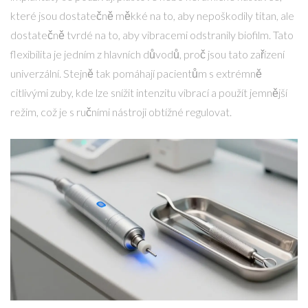
které jsou dostatečně měkké na to, aby nepoškodily titan, ale
dostatečně tvrdé na to, aby vibracemi odstranily biofilm. Tato
flexibilita je jedním z hlavních důvodů, proč jsou tato zařízení
univerzální. Stejně tak pomáhají pacientům s extrémně
citlivými zuby, kde lze snížit intenzitu vibrací a použít jemnější
režim, což je s ručními nástroji obtížné regulovat.