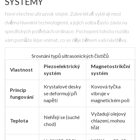
SYSTÉMY
Není všechno ultrazvuk stejné. Zubní lékaři vybírají mezi
dvěma hlavními technologiemi, a jejich volba často závisí na
specifických potřebách ordinace. Pochopení tohoto rozdílu
vám pomůže lépe vnímat, co se děje během vaší návštěvy.
Srovnání typů ultrasonických čističů
Piezoelektrický
Magnetostrikční
Vlastnost
systém
systém
Krystalové desky
Kovová tyčka
Princip
se deformují při
vibruje v
fungování
napětí
magnetickém poli
Vyžadují olejový
Nehřejí se (suché
Teplota
chlazení, mohou
chod)
hřát