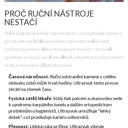
PROČ RUČNÍ NÁSTROJE
NESTAČÍ
Ruční skalpely (kuretá) mají své místo v stomatologii, zejména
pro hloubkové čištění pod dásní nebo odstranění velmi
tvrdých usazenin v těžko dostupných místech. Nicméně,
spoléhání se pouze na ně má několik zásadních nevýhod, které
vedly k masivnímu přijetí ultrazvuku.
Časová náročnost:
Ruční odstranění kamene z celého
oblouku zubů může trvat hodiny. Ultrazvuk tento proces
zkrátí na zlomek času.
Fyzická zátěž lékaře:
Stálý tlak palcem a ukazováku vede
k syndromu karpálního tunelu a dalším ortopedickým
problémům u hygienistů. Ultrazvuk umožňuje "lehký
dotek", což prodlužuje kariéru odborníků.
Přesnost:
Lidská ruka se třese. Ultrazvuk vibruje