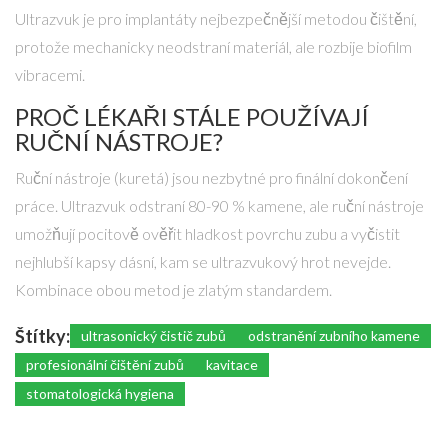
Ultrazvuk je pro implantáty nejbezpečnější metodou čištění,
protože mechanicky neodstraní materiál, ale rozbije biofilm
vibracemi.
PROČ LÉKAŘI STÁLE POUŽÍVAJÍ
RUČNÍ NÁSTROJE?
Ruční nástroje (kuretá) jsou nezbytné pro finální dokončení
práce. Ultrazvuk odstraní 80-90 % kamene, ale ruční nástroje
umožňují pocitově ověřit hladkost povrchu zubu a vyčistit
nejhlubší kapsy dásní, kam se ultrazvukový hrot nevejde.
Kombinace obou metod je zlatým standardem.
Štítky:
ultrasonický čistič zubů
odstranění zubního kamene
profesionální čištění zubů
kavitace
stomatologická hygiena