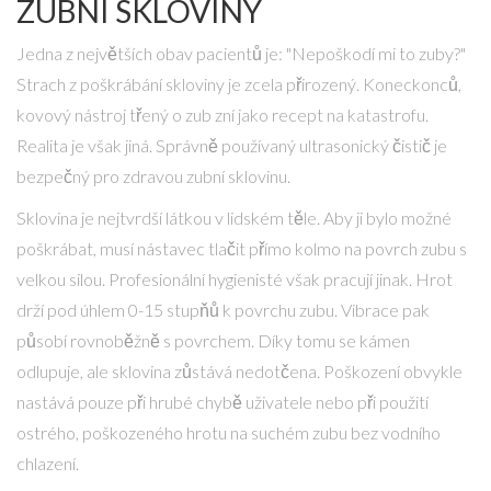
ZUBNÍ SKLOVINY
Jedna z největších obav pacientů je: "Nepoškodí mi to zuby?"
Strach z poškrábání skloviny je zcela přirozený. Koneckonců,
kovový nástroj třený o zub zní jako recept na katastrofu.
Realita je však jiná. Správně používaný ultrasonický čistič je
bezpečný pro zdravou zubní sklovinu.
Sklovina je nejtvrdší látkou v lidském těle. Aby ji bylo možné
poškrábat, musí nástavec tlačit přímo kolmo na povrch zubu s
velkou silou. Profesionální hygienisté však pracují jinak. Hrot
drží pod úhlem 0-15 stupňů k povrchu zubu. Vibrace pak
působí rovnoběžně s povrchem. Díky tomu se kámen
odlupuje, ale sklovina zůstává nedotčena. Poškození obvykle
nastává pouze při hrubé chybě uživatele nebo při použití
ostrého, poškozeného hrotu na suchém zubu bez vodního
chlazení.