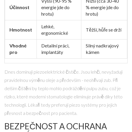
Vyšší (90-95 %
Nižší (cca 30-40
Účinnost
energie jde do
% energie jde do
hrotu)
hrotu)
Lehké,
Hmotnost
Těžší, hůře se drží
ergonomické
Vhodné
Detailní práci,
Silný nadkrajový
pro
implantáty
kámen
Dnes dominují
piezoelektrické čističe
. Jsou lehčí, nevyžadují
pravidelnou výměnu oleje a především - neohřívají zub. Při
delším čištění by teplo mohlo podráždění pulpu zubu, což je
riziko, které moderní stomatologie eliminuje právě díky této
technologii. Lékaři tedy preferují piezo systémy pro jejich
přesnost a bezpečnost pro pacienta.
BEZPEČNOST A OCHRANA