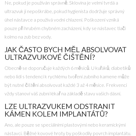
Ne, pokud je používán správně. Sklovina je velmi tvrdá a
ultrazvuk ji nepoškrábe, pokud hygienista dodržuje správný
úhel nástavce a používá vodní chlazení. Poškození vzniká
pouze při hrubém chybném zacházení, kdy se nástavec tlačí
kolmo na zub bez vody.
JAK ČASTO BYCH MĚL ABSOLVOVAT
ULTRAZVUKOVÉ ČIŠTĚNÍ?
Obecně se doporučuje každých 6 měsíců. U kuřáků, diabetiků
nebo lidí s tendencí k rychlému tvoření zubního kamene může
být nutné čištění absolvovat každé 3 až 4 měsíce. Frekvenci
vždy stanoví váš zubní lékař na základě stavu vašich dásní.
LZE ULTRAZVUKEM ODSTRANIT
KÁMEN KOLEM IMPLANTÁTŮ?
Ano, ale pouze se speciálními plastovými nebo keramickými
nástavci. Běžné kovové hroty by poškodily povrch implantátu.