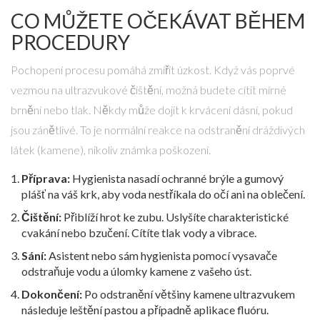
CO MŮŽETE OČEKÁVAT BĚHEM
PROCEDURY
Pochopení procesu pomáhá zmířit úzkost. Když vás poprvé
vezmou na ultrazvukové čištění, možná budete cítit mírné
brnění nebo tlak. Někdy může dojít k krvácení dásní, pokud
jsou zánětlivé. To je normální reakce na odstranění dráždivých
látek (kamene), nikoliv známka poškození.
Příprava:
Hygienista nasadí ochranné brýle a gumový
plášť na váš krk, aby voda nestříkala do očí ani na oblečení.
Čištění:
Přiblíží hrot ke zubu. Uslyšíte charakteristické
cvakání nebo bzučení. Cítíte tlak vody a vibrace.
Sání:
Asistent nebo sám hygienista pomocí vysavače
odstraňuje vodu a úlomky kamene z vašeho úst.
Dokončení:
Po odstranění většiny kamene ultrazvukem
následuje leštění pastou a případně aplikace fluóru.