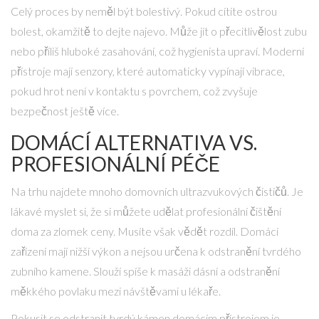
Celý proces by neměl být bolestivý. Pokud cítíte ostrou
bolest, okamžitě to dejte najevo. Může jít o přecitlivělost zubu
nebo příliš hluboké zasahování, což hygienista upraví. Moderní
přístroje mají senzory, které automaticky vypínají vibrace,
pokud hrot není v kontaktu s povrchem, což zvyšuje
bezpečnost ještě více.
DOMÁCÍ ALTERNATIVA VS.
PROFESIONÁLNÍ PÉČE
Na trhu najdete mnoho domovních ultrazvukových čističů. Je
lákavé myslet si, že si můžete udělat profesionální čištění
doma za zlomek ceny. Musíte však vědět rozdíl. Domácí
zařízení mají nižší výkon a nejsou určena k odstranění tvrdého
zubního kamene. Slouží spíše k masáži dásní a odstranění
měkkého povlaku mezi návštěvami u lékaře.
Pokusit se odstranit tvrdý kámen domácím přístrojem je