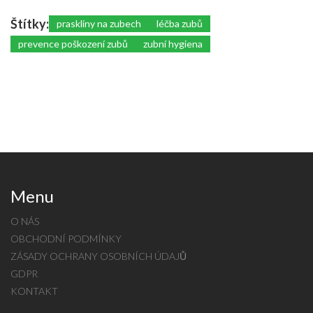
Štítky:
praskliny na zubech
léčba zubů
prevence poškození zubů
zubní hygiena
Menu
O NÁS
OBCHODNÍ PODMÍNKY
ZÁSADY OCHRANY OSOBNÍCH ÚDAJŮ
GDPR
KONTAKT