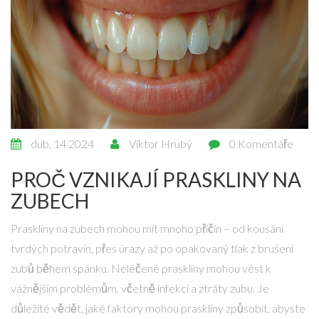
dub, 14 2024
Viktor Hrubý
0 Komentáře
PROČ VZNIKAJÍ PRASKLINY NA
ZUBECH
Praskliny na zubech mohou mít mnoho příčin – od kousání
tvrdých potravin, přes úrazy až po opakovaný tlak z brušení
zubů během spánku. Neléčené praskliny mohou vést k
vážnějším problémům, včetně infekcí a ztráty zubu. Je
důležité vědět, jaké faktory mohou praskliny způsobit, abyste