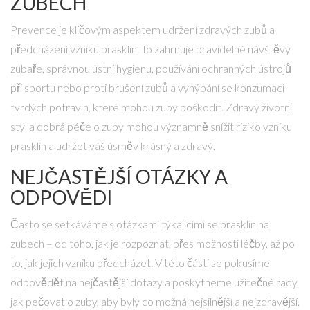
ZUBECH
Prevence je klíčovým aspektem udržení zdravých zubů a
předcházení vzniku prasklin. To zahrnuje pravidelné návštěvy
zubaře, správnou ústní hygienu, používání ochranných ústrojů
při sportu nebo proti brušení zubů a vyhýbání se konzumaci
tvrdých potravin, které mohou zuby poškodit. Zdravý životní
styl a dobrá péče o zuby mohou významně snížit riziko vzniku
prasklin a udržet váš úsměv krásný a zdravý.
NEJČASTĚJŠÍ OTÁZKY A
ODPOVĚDI
Často se setkáváme s otázkami týkajícími se prasklin na
zubech – od toho, jak je rozpoznat, přes možnosti léčby, až po
to, jak jejich vzniku předcházet. V této části se pokusíme
odpovědět na nejčastější dotazy a poskytneme užitečné rady,
jak pečovat o zuby, aby byly co možná nejsilnější a nejzdravější.