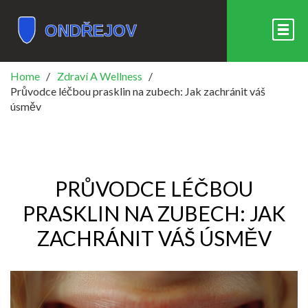
Home
Zdraví A Wellness
Průvodce léčbou prasklin na zubech: Jak zachránit váš
úsměv
PRŮVODCE LÉČBOU
PRASKLIN NA ZUBECH: JAK
ZACHRÁNIT VÁŠ ÚSMĚV