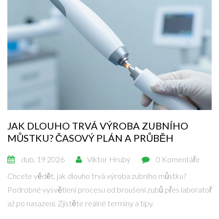
JAK DLOUHO TRVÁ VÝROBA ZUBNÍHO
MŮSTKU? ČASOVÝ PLÁN A PRŮBĚH
dub, 19 2026
Viktor Hrubý
0 Komentáře
Chcete vědět, jak dlouho trvá výroba zubního můstku?
Podrobné vysvětlení procesu od broušení zubů přes laboratoř
až po nasazení. Zjistěte reálné termíny a tipy.