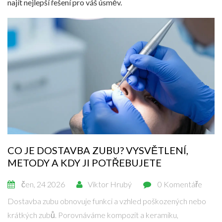
najít nejlepší řešení pro váš úsměv.
CO JE DOSTAVBA ZUBU? VYSVĚTLENÍ,
METODY A KDY JI POTŘEBUJETE
čen, 24 2026
Viktor Hrubý
0 Komentáře
Dostavba zubu obnovuje funkci a vzhled poškozených nebo
krátkých zubů. Porovnáváme kompozit a keramiku,