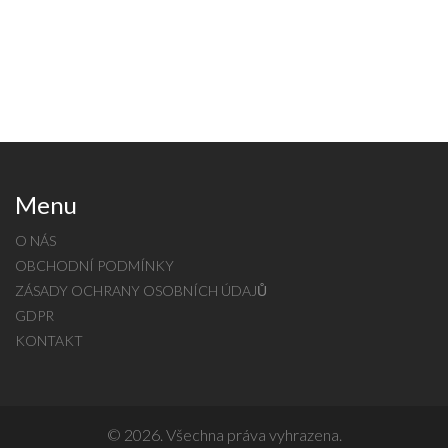
Menu
O NÁS
OBCHODNÍ PODMÍNKY
ZÁSADY OCHRANY OSOBNÍCH ÚDAJŮ
GDPR
KONTAKT
© 2026. Všechna práva vyhrazena.