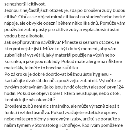
se nezhoršil citlivost.
Jednou z nejčastějších otázek je, zda po broušení zuby budou
citlivé. Občas se objeví mírná citlivost na studené nebo horké
nápoje, ale obvykle odezní během několika dnů. Pomůže vám
používání zubní pasty pro citlivé zuby a vyplachování ústní
vodou bez alkoholu.
Jak se připravit na návštěvu? Přineste si seznam otázek, se
kterými nejste jistí. Může to být dobrý moment, aby vám
zubní lékař vysvětlil, jaký materiál použije na výplň nebo
korunku, a jaké jsou náklady. Pokud máte alergie na některé
materiály, řekněte to hned na začátku.
Po zákroku je dobré dodržovat běžnou ústní hygienu –
kartáčujte dvakrát denně a používejte zubní nit. Vyhněte se
tvrdým potravinám (jako jsou tvrdé ořechy) alespoň první 24
hodin. Pokud se objeví bolest, která neustupuje, nebo otok,
kontaktujte nás okamžitě.
Broušení zubů není nic strašného, ale může výrazně zlepšit
funkci i vzhled úsměvu. Pokud zvažujete estetické úpravy
nebo máte problémy s nerovnými zuby, určitě se poraďte s
naším týmem v Stomatologii Ondřejov. Rádi vám pomůžeme