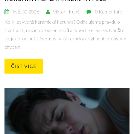
kvě, 30 2026
Viktor Hrubý
0 Komentáře
Kolik let vydrží keramická korunka? Odhalujeme pravdu o
životnosti, rizicích broušení zubů a typech keramiky. Naučte
se, jak prodloužit životnost vaší korunky a vyhnout se častým
chybám.
ČÍST VÍCE