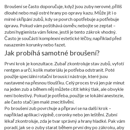
Broušení se často doporučuje, když jsou zuby nerovné, příliš
dlouhé nebo mají ostré hrany po opravy kazu. Může jít i o
mírné skřípání zubů, kdy se povrch opotřebuje a potřebuje
úpravu. Pokud vám poštíhává úsměv, nebojte se zeptat –
zubní hygienista vám řekne, jestli je tento zákrok vhodný.
Často je součástí komplexní estetické léčby, například před
nasazením korunky nebo fazet.
Jak probíhá samotné broušení?
První krok je konzultace. Zubař zkontroluje stav zubů, vyfotí
rentgen a určí, kolik materiálu je potřeba odstranit. Poté
použije speciální rotační brousící nástroje, které jsou
nastavené na přesnou tloušťku. Celý proces trvá jen pár minut
na jeden zub a během něj můžete cítit lehký tlak, ale obvykle
není bolestivý. Pokud je potřeba, použije se lokální anestezie,
ale často stačí jen malé znecitlivění.
Po broušení zub povrchuje a připraví se na další krok –
například aplikaci výplně, coronky nebo jen leštění. Zubní
lékař zkontroluje, zda je tvar správný a hrany hladké. Pak vám
poradí, jak se o zuby starat během první dny po zákroku, aby