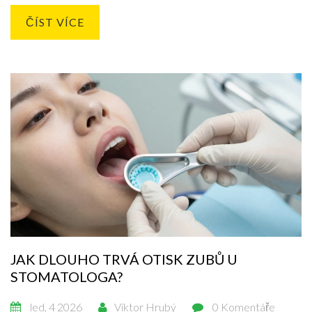
ČÍST VÍCE
JAK DLOUHO TRVÁ OTISK ZUBŮ U
STOMATOLOGA?
led, 4 2026
Viktor Hrubý
0 Komentáře