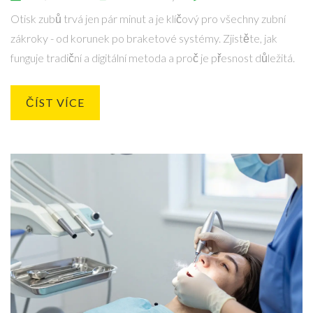
Otisk zubů trvá jen pár minut a je klíčový pro všechny zubní
zákroky - od korunek po braketové systémy. Zjistěte, jak
funguje tradiční a digitální metoda a proč je přesnost důležitá.
ČÍST VÍCE