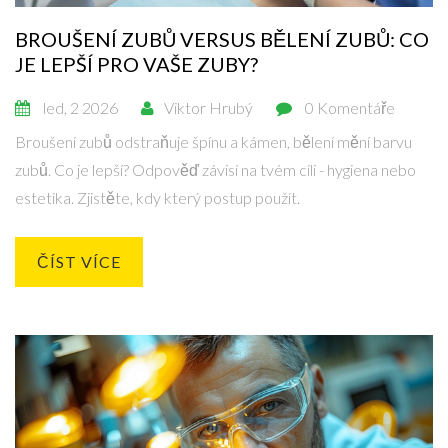
BROUŠENÍ ZUBŮ VERSUS BĚLENÍ ZUBŮ: CO
JE LEPŠÍ PRO VAŠE ZUBY?
led, 2 2026
Viktor Hrubý
0 Komentáře
Broušení zubů odstraňuje špínu a kámen, bělení mění barvu
zubů. Co je lepší? Odpověď závisí na tvém cíli - hygiena nebo
estetika. Zjistěte, kdy který postup použít.
ČÍST VÍCE