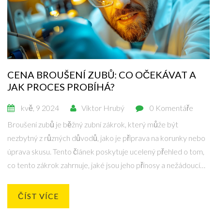
CENA BROUŠENÍ ZUBŮ: CO OČEKÁVAT A
JAK PROCES PROBÍHÁ?
kvě, 9 2024
Viktor Hrubý
0 Komentáře
Broušení zubů je běžný zubní zákrok, který může být
nezbytný z různých důvodů, jako je příprava na korunky nebo
úprava skusu. Tento článek poskytuje ucelený přehled o tom,
co tento zákrok zahrnuje, jaké jsou jeho přínosy a nežádoucí
účinky, a především, kolik můžete očekávat, že za broušení
zubů zaplatíte. Přinášíme také tipy, jak se připravit na zákrok a
ČÍST VÍCE
jak pečovat o zuby po broušení.