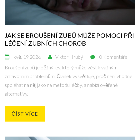
JAK SE BROUŠENÍ ZUBŮ MŮŽE POMOCI PŘI
LÉČENÍ ZUBNÍCH CHOROB
kvě, 19 2026
Viktor Hrubý
0 Komentáře
Broušení zubů je běžný jev, který může vést k vážným
zdravotním problémům. Článek vysvětluje, proč není vhodné
spoléhat na něj jako na metodu léčby, a nabízí ověřené
alternativy.
ČÍST VÍCE