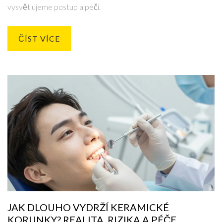
vysvětlujeme postup a péči.
ČÍST VÍCE
JAK DLOUHO VYDRŽÍ KERAMICKÉ
KORUNKY? REALITA, RIZIKA A PÉČE