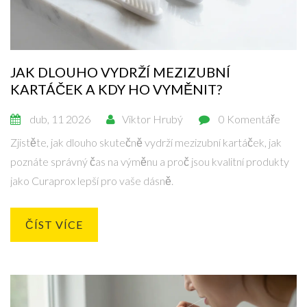
JAK DLOUHO VYDRŽÍ MEZIZUBNÍ
KARTÁČEK A KDY HO VYMĚNIT?
dub, 11 2026
Viktor Hrubý
0 Komentáře
Zjistěte, jak dlouho skutečně vydrží mezizubní kartáček, jak
poznáte správný čas na výměnu a proč jsou kvalitní produkty
jako Curaprox lepší pro vaše dásně.
ČÍST VÍCE