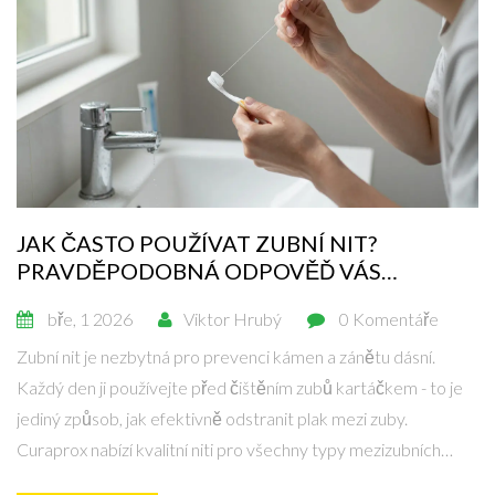
JAK ČASTO POUŽÍVAT ZUBNÍ NIT?
PRAVDĚPODOBNÁ ODPOVĚĎ VÁS
PŘEKVAPÍ
bře, 1 2026
Viktor Hrubý
0 Komentáře
Zubní nit je nezbytná pro prevenci kámen a zánětu dásní.
Každý den ji používejte před čištěním zubů kartáčkem - to je
jediný způsob, jak efektivně odstranit plak mezi zuby.
Curaprox nabízí kvalitní niti pro všechny typy mezizubních
prostor.