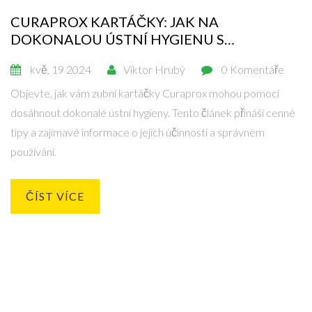
CURAPROX KARTÁČKY: JAK NA
DOKONALOU ÚSTNÍ HYGIENU S
OSVĚDČENÝM ŠVÝCARSKÝM VÝROBKEM
kvě, 19 2024
Viktor Hrubý
0 Komentáře
Objevte, jak vám zubní kartáčky Curaprox mohou pomoci
dosáhnout dokonalé ústní hygieny. Tento článek přináší cenné
tipy a zajímavé informace o jejich účinnosti a správném
používání.
ČÍST VÍCE