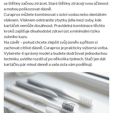
se štětiny začnou ztrácet. Staré štětiny ztrácejí svou účinnost
a mohou poškozovat dásně.
Curaprox můžete kombinovat s ústní vodou nebo dentálním
vláknem. Vláknem odstraníte zbytky jídla mezi zuby, kde
kartáček nemůže dosáhnout. Pravidelná kombinace těchto
kroků zajišťuje dlouhodobé zdraví úst a minimální riziko
zubního kazu.
Na závěr – pokud chcete zlepšit svůj úsměv a přitom si
zachovat citlivé dásně, Curaprox je prakticky výborná volba.
Vyberete-li správný model a budete dodržovat jednoduchou
techniku, uvidíte rozdíl už po několika týdnech. Stačí jen dát
kartáčku pár minut denně a vaše ústa vám poděkují.