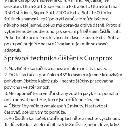
setkáte s Ultra‑Soft, Super‑Soft a Extra‑Soft. Ultra‑Soft má
3 500 štětinek, Super‑Soft 2 400 a Extra‑Soft 1 500. Více
štětinek znamená lepší pokrytí zubů, ale může být pro
někoho nepříjemné, pokud má opravdu citlivé dásně. Proto si
vyberte model podle toho, jak se vám při běžném čištění cítí.
Pokud máte problém s krvácením dásní, zkuste Extra‑Soft a
postupně přejděte na tvrdší variantu, jakmile se dásně
adaptují.
Správná technika čištění s Curaprox
1. Navlhčete kartáček a naneste malé množství pasty.
2. Držte kartáček pod úhlem 45° k dásním a jemně krouživým
pohybem čistěte každý zub – nechte štětiny pracovat na
povrchu i ve štěrbinách.
3. Nezapomeňte na vnitřní strany zubů a jazyk – to pomáhá
odstraňovat bakterie, které jsou příčinou zápachu.
4. Čištění by mělo trvat alespoň 2 minuty. Nastavte si
časovač, pokud vám to pomůže.
5. Po čištění kartáček dobře opláchněte a nechte vyschnout.
Je důležité kartáček měnit každé 3 měsíce, nebo dříve, když