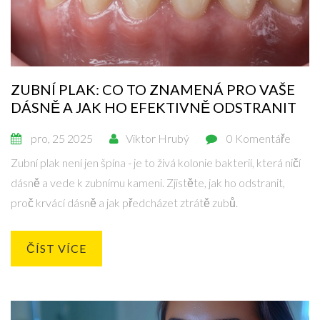
ZUBNÍ PLAK: CO TO ZNAMENÁ PRO VAŠE
DÁSNĚ A JAK HO EFEKTIVNĚ ODSTRANIT
pro, 25 2025
Viktor Hrubý
0 Komentáře
Zubní plak není jen špína - je to živá kolonie bakterií, která ničí
dásně a vede k zubnímu kameni. Zjistěte, jak ho odstranit,
proč krvácí dásně a jak předcházet ztrátě zubů.
ČÍST VÍCE