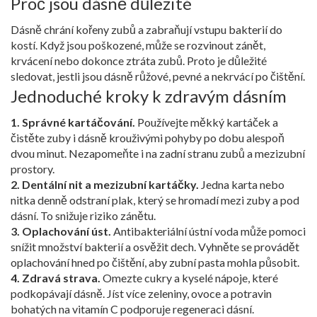
Proč jsou dásně důležité
Dásně chrání kořeny zubů a zabraňují vstupu bakterií do
kostí. Když jsou poškozené, může se rozvinout zánět,
krvácení nebo dokonce ztráta zubů. Proto je důležité
sledovat, jestli jsou dásně růžové, pevné a nekrvácí po čištění.
Jednoduché kroky k zdravým dásním
1. Správné kartáčování.
Používejte měkký kartáček a
čistěte zuby i dásně krouživými pohyby po dobu alespoň
dvou minut. Nezapomeňte i na zadní stranu zubů a mezizubní
prostory.
2. Dentální nit a mezizubní kartáčky.
Jedna karta nebo
nitka denně odstraní plak, který se hromadí mezi zuby a pod
dásní. To snižuje riziko zánětu.
3. Oplachování úst.
Antibakteriální ústní voda může pomoci
snížit množství bakterií a osvěžit dech. Vyhněte se provádět
oplachování hned po čištění, aby zubní pasta mohla působit.
4. Zdravá strava.
Omezte cukry a kyselé nápoje, které
podkopávají dásně. Jíst více zeleniny, ovoce a potravin
bohatých na vitamín C podporuje regeneraci dásní.