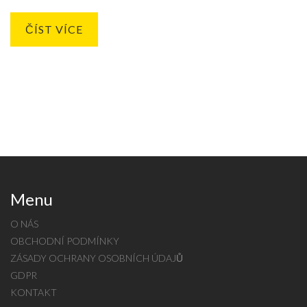
odstranění. Tento text také zdůrazňuje význam pravidelné
ústní hygieny a pravidelných návštěv u zubaře pro udržení
ČÍST VÍCE
zdravého úsměvu.
Menu
O NÁS
OBCHODNÍ PODMÍNKY
ZÁSADY OCHRANY OSOBNÍCH ÚDAJŮ
GDPR
KONTAKT