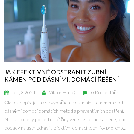
JAK EFEKTIVNĚ ODSTRANIT ZUBNÍ
KÁMEN POD DÁSNÍMI: DOMÁCÍ ŘEŠENÍ
led, 3 2024
Viktor Hrubý
0 Komentáře
Článek popisuje, jak se vypořádat se zubním kamenem pod
dásněmi pomocí domácích metod a preventivních opatření.
Nabízí ucelený pohled na příčiny vzniku zubního kamene, jeho
dopady na ústní zdraví a efektivní domácí techniky pro jeho