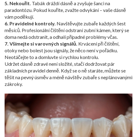
5. Nekouřit.
Tabák dráždí dásně a zvyšuje šanci na
paradontózu. Pokud kouříte, zvažte odvykání – vaše dásně
vám poděkují.
6. Pravidelné kontroly.
Navštěvujte zubaře každých šest
měsíců. Profesionální čištění odstraní zubní kámen, který se
doma nedá odstranit, a odhalí případné problémy včas.
7. Všímejte si varovných signálů.
Krvácení při čištění,
otoky nebo bolest jsou signály, že něco není v pořádku.
Neotáčejte to a domluvte si rychlou kontrolu.
Udržet dásně zdravé není složité, stačí dodržovat pár
základních pravidel denně. Když se o ně staráte, můžete se
těšit na pevný úsměv a méně návštěv zubaře s neplánovanými
zákroky.