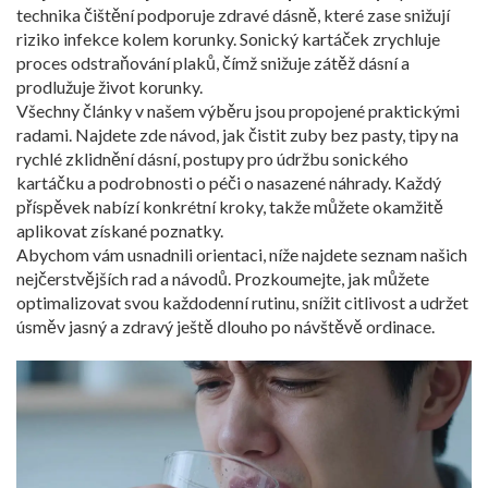
technika čištění podporuje zdravé dásně, které zase snižují
riziko infekce kolem korunky. Sonický kartáček zrychluje
proces odstraňování plaků, čímž snižuje zátěž dásní a
prodlužuje život korunky.
Všechny články v našem výběru jsou propojené praktickými
radami. Najdete zde návod, jak čistit zuby bez pasty, tipy na
rychlé zklidnění dásní, postupy pro údržbu sonického
kartáčku a podrobnosti o péči o nasazené náhrady. Každý
příspěvek nabízí konkrétní kroky, takže můžete okamžitě
aplikovat získané poznatky.
Abychom vám usnadnili orientaci, níže najdete seznam našich
nejčerstvějších rad a návodů. Prozkoumejte, jak můžete
optimalizovat svou každodenní rutinu, snížit citlivost a udržet
úsměv jasný a zdravý ještě dlouho po návštěvě ordinace.