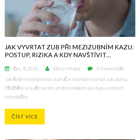
JAK VYVRTAT ZUB PŘI MEZIZUBNÍM KAZU:
POSTUP, RIZIKA A KDY NAVŠTÍVIT
STOMATOLOGA
čec, 8 2026
Viktor Hrubý
0 Komentáře
Jak řešit mezizubní kaz a proč si nesmíte vyvrtat zub doma.
Přečtěte si o příznacích, profesionálním postupu a rizicích
samoléčby.
ČÍST VÍCE