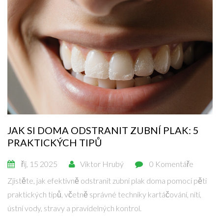
JAK SI DOMA ODSTRANIT ZUBNÍ PLAK: 5
PRAKTICKÝCH TIPŮ
říj, 15 2025
Viktor Hrubý
0 Komentáře
Zjistěte, jak efektivně odstranit zubní plak doma pomocí pěti
praktických tipů, včetně správné techniky kartáčování, nití,
ústní vody, stravy a pravidelných kontrol.