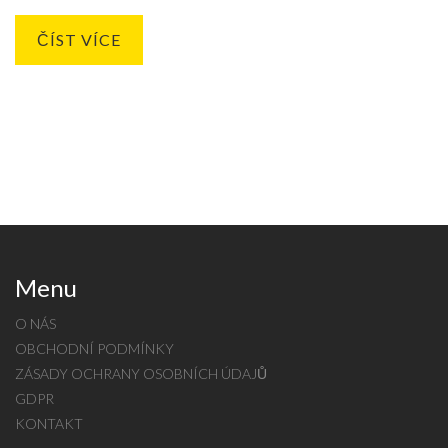
ČÍST VÍCE
Menu
O NÁS
OBCHODNÍ PODMÍNKY
ZÁSADY OCHRANY OSOBNÍCH ÚDAJŮ
GDPR
KONTAKT