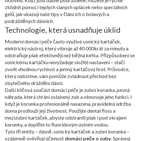
sklovinu. Když jsou dásně podrážděné, můžete je rychle
zklidnit pomocí teplých slaných oplácek nebo speciálních
gelů, jak ukazují naše tipy v článcích o bolavých a
podrážděných dásních.
Technologie, která usnadňuje úklid
Moderní domácí péče často využívá
sonický kartáček
,
elektrický nástroj, který vibruje až 40 000krát za minutu a
odstraňuje plak efektivněji než běžná kefka
. Přizpůsobení se
sonickému kartáčku nevyžaduje složité nastavení – stačí
zvolit vhodnou rychlost a jemný kartáčový hrot. Průvodce,
který nabízíme, vám pomůže zvládnout přechod bez
zbytečného dráždění dásní.
Další klíčová součást domácí péče je
zubní korunka
,
pevná
náhrada, která chrání oslabený zub a obnovuje jeho funkci
. I
když je korunka profesionálně nasazena, pravidelná údržba
doma prodlouží její životnost. Použijte dental floss a
mezizubní kartáček, abyste odstranili plak i pod okrajem
korunky, a doplňte to fluoridovým ústním vodou.
Tyto tři entity – dásně, sonický kartáček a zubní korunka –
vzájemně ovlivňují účinnost
domácí péče o zuby
. Správná