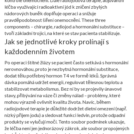
kontrole onemocnění. Dále
radiojodová terapie
,
adjuvantní
léčba využívající radioaktivní jód k zničení zbylých
nádorových buněk
doplňuje operaci a snižuje
pravděpodobnost šíření onemocnění. These three
components – chirurgie, radiojod a hormonální substituce –
tvoří základní trojici, na které se stav pacienta stabilizuje.
Jak se jednotlivé kroky prolínají s
každodenním životem
Po operaci štítné žlázy se pacient často setkává s hormonální
nerovnováhou, proto je nezbytná
hormonální substituce
,
dodat tělu potřebný hormon T4 ve formě léků
. Správná
dávka pomáhá udržet energii, regulovat tělesnou teplotu a
stabilizovat metabolismus. Bez ní by se projevily únavové
stavy, přibývání na váze či změny nálad – problémy, které
mohou výrazně ovlivnit kvalitu života. Navíc, během
radiojodové terapie je důležité dodržet dietní omezení (např.
nízký příjem jodu) a sledovat funkci ledvin, protože odpadní
produkty se vylučují močí. Tento soubor podmínek ukazuje,
že léčba není jen jednorázový zákrok, ale soubor propojených