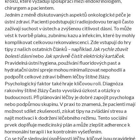
kroků, které vyžadují spolupráci mezi endokrinologem,
chirurgem a pacientem.
Jedním z méně diskutovaných aspektů onkologické péče je
ústní zdraví. Pacienti podstupující radiojodovou terapii často
zažívají suchost v ústech a zvýšenou citlivost dásní. To může
vést k tvorbě plaku, zubnímu kazu a infekcím, které by mohly
komplikovat celkovou rekonvalescenci. Zde vstupují do hry
tipy z našich ostatních článků – například
Jak rychle zbavit
bolesti dásní
nebo
Jak správně čistit elektrický kartáček
.
Pravidelná ústní hygiena, používání fluoridových past a
hydratační ústní spreje mohou minimalizovat nepohodlí a
podpořit celkové zdraví během léčby štítné žlázy.
Psychologický faktor také hraje klíčovou roli. Diagnóza
rakoviny štítné žlázy často vyvolává úzkost a otázky o
budoucnosti. Při plánování léčby je dobré zapojit psychologa
nebo podpůrnou skupinu. V praxi to znamená, že pacienti mají
možnost sdílet zkušenosti, získat tipy na zvládání stresu a
najít motivaci k dodržení léčebného režimu. Tento sociální
prvek doplňuje medicínský plán a může zlepšit adherence k
hormonální terapii i ke kontrolním vyšetřením.
Co se týče sledování úspěšnosti léčby, klíčové jsou pravidelné