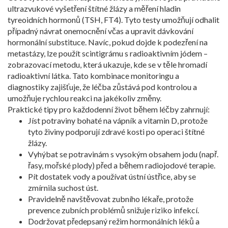
ultrazvukové vyšetření štítné žlázy a měření hladin
tyreoidních hormonů (TSH, FT4). Tyto testy umožňují odhalit
případný návrat onemocnění včas a upravit dávkování
hormonální substituce. Navíc, pokud dojde k podezření na
metastázy, lze použít scintigrámu s radioaktivním jódem –
zobrazovací metodu, která ukazuje, kde se v těle hromadí
radioaktivní látka. Tato kombinace monitoringu a
diagnostiky zajišťuje, že léčba zůstává pod kontrolou a
umožňuje rychlou reakci na jakékoliv změny.
Praktické tipy pro každodenní život během léčby zahrnují:
Jíst potraviny bohaté na vápník a vitamin D, protože
tyto živiny podporují zdravé kosti po operaci štítné
žlázy.
Vyhýbat se potravinám s vysokým obsahem jodu (např.
řasy, mořské plody) před a během radiojodové terapie.
Pít dostatek vody a používat ústní ústřice, aby se
zmírnila suchost úst.
Pravidelně navštěvovat zubního lékaře, protože
prevence zubních problémů snižuje riziko infekcí.
Dodržovat předepsaný režim hormonálních léků a