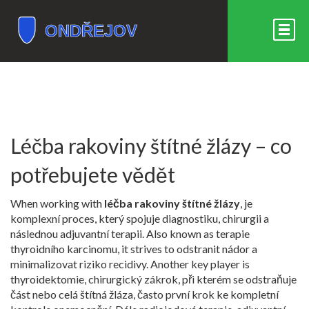
Léčba rakoviny štítné žlázy – co
potřebujete vědět
When working with
léčba rakoviny štítné žlázy
,
je
komplexní proces, který spojuje diagnostiku, chirurgii a
následnou adjuvantní terapii
. Also known as
terapie
thyroidního karcinomu
, it strives to odstranit nádor a
minimalizovat riziko recidivy. Another key player is
thyroidektomie
,
chirurgický zákrok, při kterém se odstraňuje
část nebo celá štítná žláza
, často první krok ke kompletní