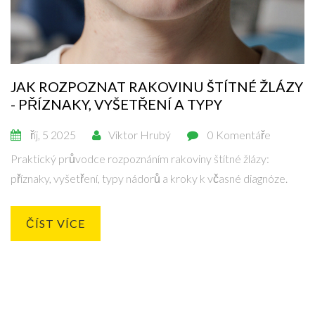
JAK ROZPOZNAT RAKOVINU ŠTÍTNÉ ŽLÁZY
- PŘÍZNAKY, VYŠETŘENÍ A TYPY
říj, 5 2025
Viktor Hrubý
0 Komentáře
Praktický průvodce rozpoznáním rakoviny štítné žlázy:
příznaky, vyšetření, typy nádorů a kroky k včasné diagnóze.
ČÍST VÍCE