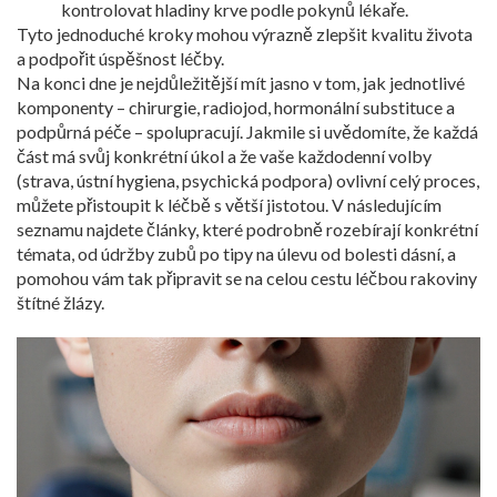
kontrolovat hladiny krve podle pokynů lékaře.
Tyto jednoduché kroky mohou výrazně zlepšit kvalitu života
a podpořit úspěšnost léčby.
Na konci dne je nejdůležitější mít jasno v tom, jak jednotlivé
komponenty – chirurgie, radiojod, hormonální substituce a
podpůrná péče – spolupracují. Jakmile si uvědomíte, že každá
část má svůj konkrétní úkol a že vaše každodenní volby
(strava, ústní hygiena, psychická podpora) ovlivní celý proces,
můžete přistoupit k léčbě s větší jistotou. V následujícím
seznamu najdete články, které podrobně rozebírají konkrétní
témata, od údržby zubů po tipy na úlevu od bolesti dásní, a
pomohou vám tak připravit se na celou cestu léčbou rakoviny
štítné žlázy.