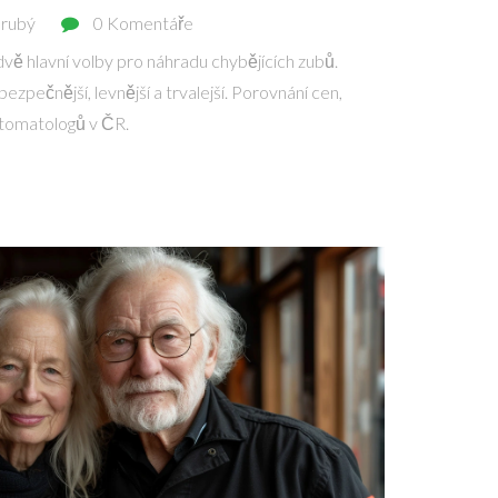
Hrubý
0 Komentáře
vě hlavní volby pro náhradu chybějících zubů.
 bezpečnější, levnější a trvalejší. Porovnání cen,
 stomatologů v ČR.