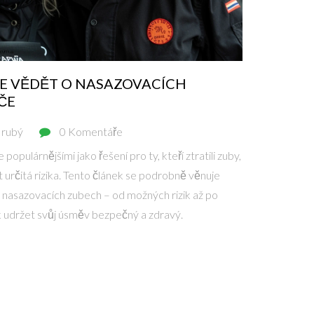
TE VĚDĚT O NASAZOVACÍCH
ČE
Hrubý
0 Komentáře
populárnějšími jako řešení pro ty, kteří ztratili zuby,
 určitá rizika. Tento článek se podrobně věnuje
 nasazovacích zubech – od možných rizik až po
ak udržet svůj úsměv bezpečný a zdravý.