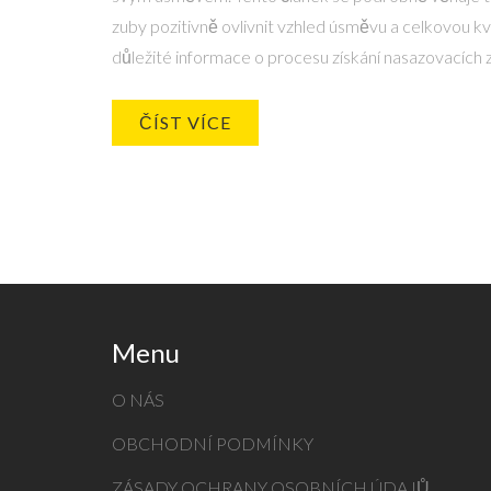
zuby pozitivně ovlivnit vzhled úsměvu a celkovou kv
důležité informace o procesu získání nasazovacích z
Uvádí také zajímavá fakta a tipy, jak se o ně starat,
zachovaly svůj estetický vzhled.
ČÍST VÍCE
Menu
O NÁS
OBCHODNÍ PODMÍNKY
ZÁSADY OCHRANY OSOBNÍCH ÚDAJŮ