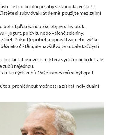
 často se trochu oloupe, aby se korunka vešla. U
. Čistěte si zuby dvakrát denně, použijte mezizubní
bolest přetrvá nebo se objeví silný otok,
 – jogurt, polévku nebo vařené zeleniny.
ný zánět. Pokud je potřeba, upraví tvar nebo výšku.
 běžného čištění, ale navštěvujte zubaře každých
Implantát je investice, která vydrží mnoho let, ale
ce zubů najednou.
t skutečných zubů. Vaše úsměv může být opět
te si prohlédnout možnosti a získat individuální