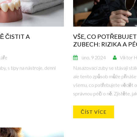
Ě ČISTIT A
VŠE, CO POTŘEBUJE
ZUBECH: RIZIKA A PÉ
áře
úno, 9 2024
Viktor 
y, s tipy na nástroje, denní
Nasazovací zuby se stávají stále 
ale tento způsob může přinášet
všemu, co potřebujete vědět o
správnou péči o ně. Zjistěte, j
ČÍST VÍCE