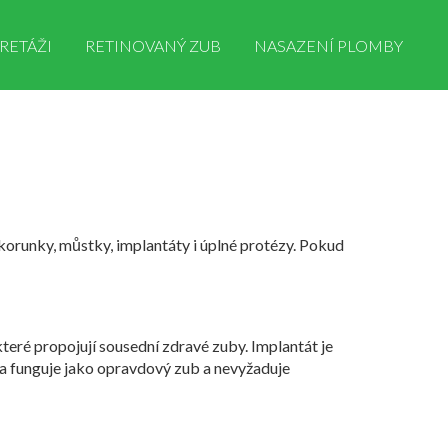
RETÁŽI
RETINOVANÝ ZUB
NASAZENÍ PLOMBY
korunky, můstky, implantáty i úplné protézy. Pokud
které propojují sousední zdravé zuby. Implantát je
á a funguje jako opravdový zub a nevyžaduje