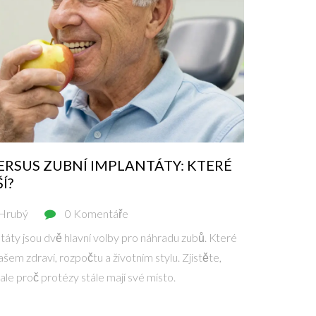
ERSUS ZUBNÍ IMPLANTÁTY: KTERÉ
Í?
 Hrubý
0 Komentáře
táty jsou dvě hlavní volby pro náhradu zubů. Které
ašem zdraví, rozpočtu a životním stylu. Zjistěte,
 ale proč protézy stále mají své místo.