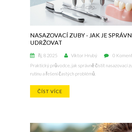
NASAZOVACÍ ZUBY - JAK JE SPRÁVN
UDRŽOVAT
říj, 8 2025
Viktor Hrubý
0 Koment
Praktický průvodce, jak správně čistit nasazovací zub
rutinu a řešení častých problémů.
ČÍST VÍCE