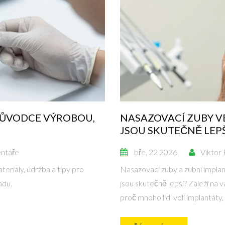
RŮVODCE VÝROBOU,
NASAZOVACÍ ZUBY V
JSOU SKUTEČNĚ LEPŠ
ntáře
bře, 22 2026
Viktor
eriály, údržba a tipy pro
Nasazovací zuby a zubní implan
adu.
jsou skutečně lepší? Záleží na v
proč mnoho lidí volí implantáty,