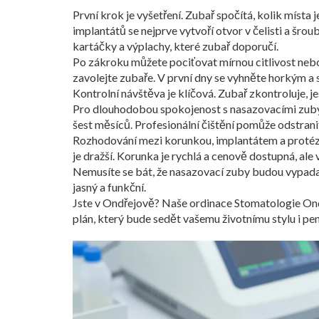
První krok je vyšetření. Zubař spočítá, kolik místa 
implantátů se nejprve vytvoří otvor v čelisti a šrou
kartáčky a výplachy, které zubař doporučí.
Po zákroku můžete pociťovat mírnou citlivost nebo
zavolejte zubaře. V první dny se vyhněte horkým a
Kontrolní návštěva je klíčová. Zubař zkontroluje, je
Pro dlouhodobou spokojenost s nasazovacími zuby je
šest měsíců. Profesionální čištění pomůže odstran
Rozhodování mezi korunkou, implantátem a protézou 
je dražší. Korunka je rychlá a cenově dostupná, al
Nemusíte se bát, že nasazovací zuby budou vypad
jasný a funkční.
Jste v Ondřejově? Naše ordinace Stomatologie Ondře
plán, který bude sedět vašemu životnímu stylu i pe