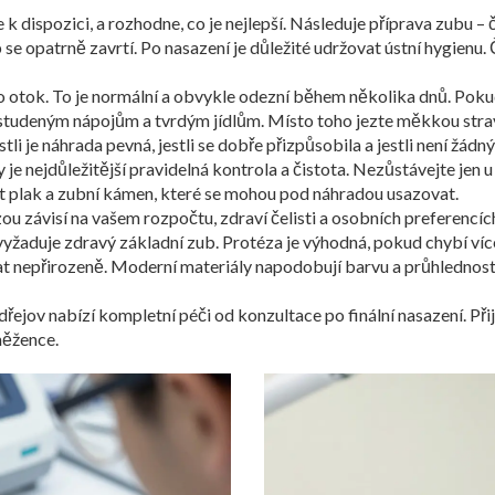
je k dispozici, a rozhodne, co je nejlepší. Následuje příprava zubu –
b se opatrně zavrtí. Po nasazení je důležité udržovat ústní hygienu
 otok. To je normální a obvykle odezní během několika dnů. Pokud 
 studeným nápojům a tvrdým jídlům. Místo toho jezte měkkou stravu
stli je náhrada pevná, jestli se dobře přizpůsobila a jestli není žád
 nejdůležitější pravidelná kontrola a čistota. Nezůstávejte jen u
it plak a zubní kámen, které se mohou pod náhradou usazovat.
závisí na vašem rozpočtu, zdraví čelisti a osobních preferencích. 
e vyžaduje zdravý základní zub. Protéza je výhodná, pokud chybí ví
at nepřirozeně. Moderní materiály napodobují barvu a průhlednos
jov nabízí kompletní péči od konzultace po finální nasazení. Přijď
něžence.