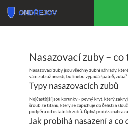
Nasazovací zuby – co t
Nasazovací zuby jsou všechny zubní náhrady, které
vám zub už nesedí, bolí nebo vypadá špatně, zubař
Typy nasazovacích zubů
Nejčastější jsou korunky – pevný kryt, který zakry
šroub ze titanu, který se zapichuje do čelisti a sl
podpěru od ostatních zubů. Úplná protéza nahrazuj
Jak probíhá nasazení a co 