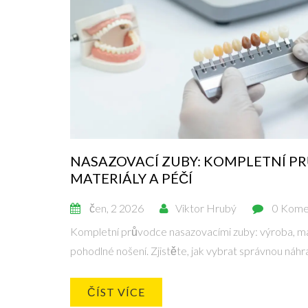
NASAZOVACÍ ZUBY: KOMPLETNÍ P
MATERIÁLY A PÉČÍ
čen, 2 2026
Viktor Hrubý
0 Kome
Kompletní průvodce nasazovacími zuby: výroba, mat
pohodlné nošení. Zjistěte, jak vybrat správnou náhr
ČÍST VÍCE