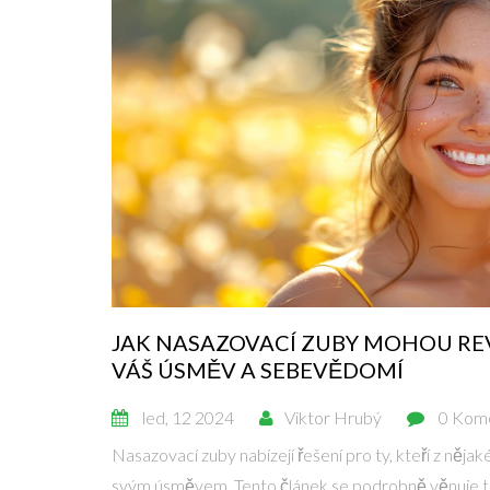
JAK NASAZOVACÍ ZUBY MOHOU R
VÁŠ ÚSMĚV A SEBEVĚDOMÍ
led, 12 2024
Viktor Hrubý
0 Kom
Nasazovací zuby nabízejí řešení pro ty, kteří z něj
svým úsměvem. Tento článek se podrobně věnuje t