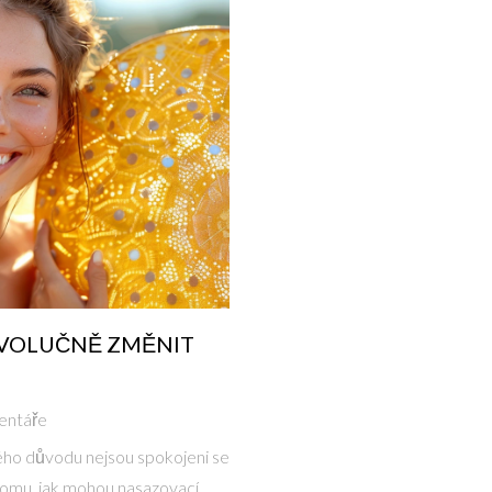
EVOLUČNĚ ZMĚNIT
entáře
akého důvodu nejsou spokojeni se
omu, jak mohou nasazovací