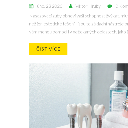
úno, 23 2026
Viktor Hrubý
0 Kom
Nasazovací zuby obnoví vaši schopnost žvýkat, mluv
než jen estetické řešení - jsou to základní nástroje pr
vám mohou pomoci i v nečekaných oblastech, jako j
ČÍST VÍCE