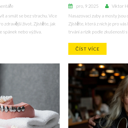
entáře
pro, 9 2025
Viktor 
it a smát se bez strachu. Více
Nasazovací zuby a mosty jsou d
o zdravější život. Zjistěte, jak
Zjistěte, která z nich je pro vás
e spánek nebo výživa.
trvání a rizik podle zkušeností
ČÍST VÍCE