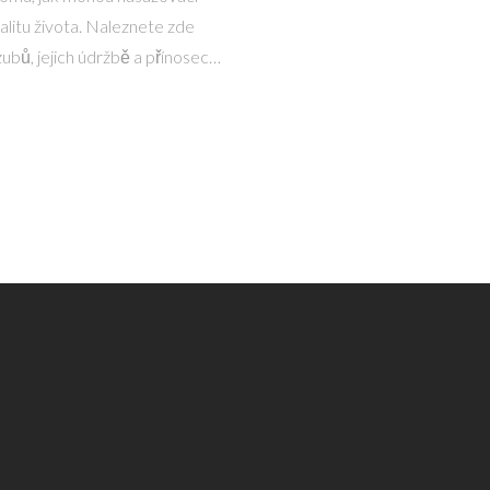
alitu života. Naleznete zde
ubů, jejich údržbě a přínosech.
 aby vydržely co nejdéle a