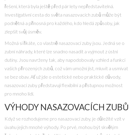
řešení, která byla ještě před pár lety nepředstavitelná.
Investigativní cesta do světa nasazovacích zubů může být
podnětná a přínosná pro každého, kdo hledá způsoby, jak
zlepšit svůj úsměv.
Možná si říkáte, co vlastně nasazovací zuby jsou. Jedná se o
zubní náhrady, které lze snadno nasadit a vyjmout z ústní
dutiny. Jsou navrženy tak, aby napodobovaly vzhled a funkci
vašich přirozených zubů, což vám umožní jíst, mluvit a usmívat
se bez obav. Ať už jde o estetické nebo praktické důvody,
nasazovací zuby představují flexibilní a přístupnou možnost
pro mnoho lidí.
VÝHODY NASAZOVACÍCH ZUBŮ
Když se rozhodujeme pro nasazovací zuby, je důležité vzít v
úvahu jejich mnohé výhody. Po prvé, mohou být skvělým