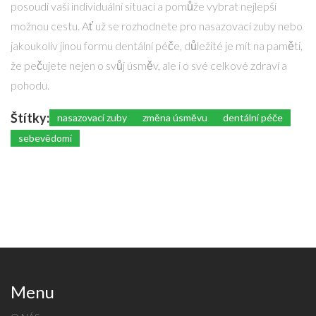
posoudí vaši individuální situaci a pomůže vybrat nejlepší
možnou cestu. Ať už se rozhodnete pro nasazovací zuby nebo
jakoukoliv jinou formu dentální péče, důležité je mít na paměti,
že pečujete nejen o svůj úsměv, ale i o své celkové zdraví a
pohodu.
Štítky:
nasazovací zuby
změna úsměvu
dentální péče
sebevědomí
Menu