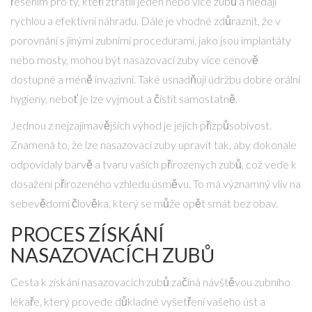
řešením pro ty, kteří ztratili jeden nebo více zubů a hledají
rychlou a efektivní náhradu. Dále je vhodné zdůraznit, že v
porovnání s jinými zubními procedurami, jako jsou implantáty
nebo mosty, mohou být nasazovací zuby více cenově
dostupné a méně invazivní. Také usnadňují údržbu dobré orální
hygieny, neboť je lze vyjmout a čistit samostatně.
Jednou z nejzajímavějších výhod je jejich přizpůsobivost.
Znamená to, že lze nasazovací zuby upravit tak, aby dokonale
odpovídaly barvě a tvaru vašich přirozených zubů, což vede k
dosažení přirozeného vzhledu úsměvu. To má významný vliv na
sebevědomí člověka, který se může opět smát bez obav.
PROCES ZÍSKÁNÍ
NASAZOVACÍCH ZUBŮ
Cesta k získání nasazovacích zubů začíná návštěvou zubního
lékaře, který provede důkladné vyšetření vašeho úst a