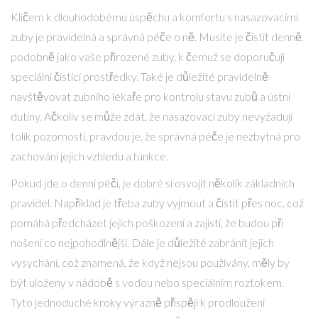
Klíčem k dlouhodobému úspěchu a komfortu s nasazovacími
zuby je pravidelná a správná péče o ně. Musíte je čistit denně,
podobně jako vaše přirozené zuby, k čemuž se doporučují
speciální čisticí prostředky. Také je důležité pravidelně
navštěvovat zubního lékaře pro kontrolu stavu zubů a ústní
dutiny. Ačkoliv se může zdát, že nasazovací zuby nevyžadují
tolik pozornosti, pravdou je, že správná péče je nezbytná pro
zachování jejich vzhledu a funkce.
Pokud jde o denní péči, je dobré si osvojit několik základních
pravidel. Například je třeba zuby vyjmout a čistit přes noc, což
pomáhá předcházet jejich poškození a zajistí, že budou při
nošení co nejpohodlnější. Dále je důležité zabránit jejich
vysychání, což znamená, že když nejsou používány, měly by
být uloženy v nádobě s vodou nebo speciálním roztokem.
Tyto jednoduché kroky výrazně přispějí k prodloužení