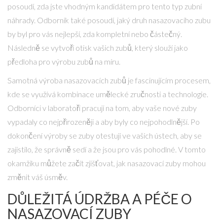
posoudí, zda jste vhodným kandidátem pro tento typ zubní
náhrady. Odborník také posoudí, jaký druh nasazovacího zubu
by byl pro vás nejlepší, zda kompletní nebo částečný.
Následně se vytvoří otisk vašich zubů, který slouží jako
předloha pro výrobu zubů na míru.
Samotná výroba nasazovacích zubů je fascinujícím procesem,
kde se využívá kombinace umělecké zručnosti a technologie.
Odborníci v laboratoři pracují na tom, aby vaše nové zuby
vypadaly co nejpřirozeněji a aby byly co nejpohodlnější. Po
dokončení výroby se zuby otestují ve vašich ústech, aby se
zajistilo, že správně sedí a že jsou pro vás pohodlné. V tomto
okamžiku můžete začít zjišťovat, jak nasazovací zuby mohou
změnit váš úsměv.
DŮLEŽITÁ ÚDRŽBA A PÉČE O
NASAZOVACÍ ZUBY