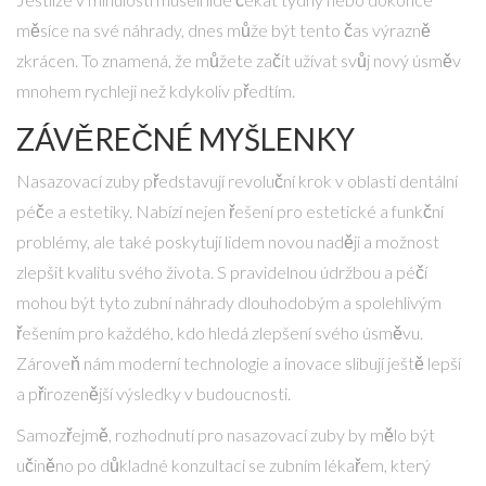
měsíce na své náhrady, dnes může být tento čas výrazně
zkrácen. To znamená, že můžete začít užívat svůj nový úsměv
mnohem rychleji než kdykoliv předtím.
ZÁVĚREČNÉ MYŠLENKY
Nasazovací zuby představují revoluční krok v oblasti dentální
péče a estetiky. Nabízí nejen řešení pro estetické a funkční
problémy, ale také poskytují lidem novou naději a možnost
zlepšit kvalitu svého života. S pravidelnou údržbou a péčí
mohou být tyto zubní náhrady dlouhodobým a spolehlivým
řešením pro každého, kdo hledá zlepšení svého úsměvu.
Zároveň nám moderní technologie a inovace slibují ještě lepší
a přirozenější výsledky v budoucnosti.
Samozřejmě, rozhodnutí pro nasazovací zuby by mělo být
učiněno po důkladné konzultaci se zubním lékařem, který