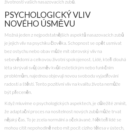
životnosti vašich nasazovacích zubů.
PSYCHOLOGICKÝ VLIV
NOVÉHO ÚSMĚVU
Možná jeden z nejpodstatnějších aspektů nasazovacích zubů
je jejich vliv na psychiku člověka. Schopnost se opět usmívat
bez ostychu nebo obav může mít obrovský vliv na
sebevědomí a celkovou životní spokojenost. Lidé, kteří dlouhá
léta skrývali svůj úsměv kvůli estetickým nebo funkčním
problémům, najednou objevují novou svobodu vyjadřování
radosti a štěstí. Tento pozitivní vliv na kvalitu života nemůže
být přeceněn.
Když mluvíme o psychologických aspektech, je důležité zmínit,
že adaptační proces na nositelnost nových zubů může trvat
nějaký čas. To je zcela normální a očekávané. Někteří lidé se
mohou cítit nepohodlně nebo mít pocit cizího tělesa v ústech,