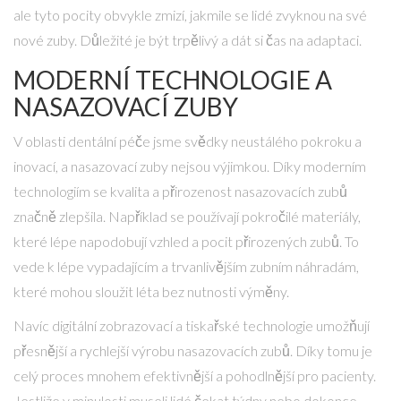
ale tyto pocity obvykle zmizí, jakmile se lidé zvyknou na své
nové zuby. Důležité je být trpělivý a dát si čas na adaptaci.
MODERNÍ TECHNOLOGIE A
NASAZOVACÍ ZUBY
V oblasti dentální péče jsme svědky neustálého pokroku a
inovací, a nasazovací zuby nejsou výjimkou. Díky moderním
technologiím se kvalita a přirozenost nasazovacích zubů
značně zlepšila. Například se používají pokročilé materiály,
které lépe napodobují vzhled a pocit přirozených zubů. To
vede k lépe vypadajícím a trvanlivějším zubním náhradám,
které mohou sloužit léta bez nutnosti výměny.
Navíc digitální zobrazovací a tiskařské technologie umožňují
přesnější a rychlejší výrobu nasazovacích zubů. Díky tomu je
celý proces mnohem efektivnější a pohodlnější pro pacienty.
Jestliže v minulosti museli lidé čekat týdny nebo dokonce