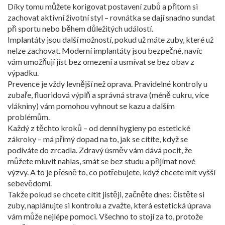
Díky tomu můžete korigovat postavení zubů a přitom si
zachovat aktivní životní styl – rovnátka se dají snadno sundat
při sportu nebo během důležitých událostí.
Implantáty jsou další možností, pokud už máte zuby, které už
nelze zachovat. Moderní implantáty jsou bezpečné, navíc
vám umožňují jíst bez omezení a usmívat se bez obav z
výpadku.
Prevence je vždy levnější než oprava. Pravidelné kontroly u
zubaře, fluoridová výplň a správná strava (méně cukru, více
vlákniny) vám pomohou vyhnout se kazu a dalším
problémům.
Každý z těchto kroků – od denní hygieny po estetické
zákroky – má přímý dopad na to, jak se cítíte, když se
podíváte do zrcadla. Zdravý úsměv vám dává pocit, že
můžete mluvit nahlas, smát se bez studu a přijímat nové
výzvy. A to je přesně to, co potřebujete, když chcete mít vyšší
sebevědomí.
Takže pokud se chcete cítit jistěji, začněte dnes: čistěte si
zuby, naplánujte si kontrolu a zvažte, která estetická úprava
vám může nejlépe pomoci. Všechno to stojí za to, protože