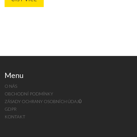
se o ně starat, aby vydržely co nejdéle a zachovaly svůj
estetický vzhled.
Menu
O NÁS
OBCHODNÍ PODMÍNKY
ZÁSADY OCHRANY OSOBNÍCH ÚDAJŮ
GDPR
KONTAKT