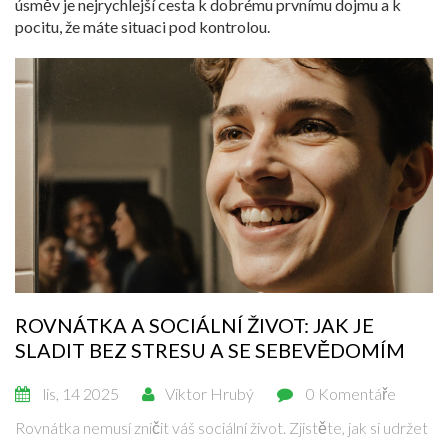
úsměv je nejrychlejší cesta k dobrému prvnímu dojmu a k
pocitu, že máte situaci pod kontrolou.
ROVNÁTKA A SOCIÁLNÍ ŽIVOT: JAK JE
SLADIT BEZ STRESU A SE SEBEVĚDOMÍM
lis, 14 2025
Viktor Hrubý
0 Komentáře
Rovnátka nemusí zničit váš sociální život. Zjistěte, jak si udržet