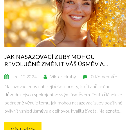
JAK NASAZOVACÍ ZUBY MOHOU
REVOLUČNĚ ZMĚNIT VÁŠ ÚSMĚV A
SEBEVĚDOMÍ
led, 12 2024
Viktor Hrubý
0 Komentáře
Nasazovací zuby nabízejí řešení pro ty, kteří z nějakého
důvodu nejsou spokojeni se svým úsměvem. Tento článek se
podrobně věnuje tomu, jak mohou nasazovací zuby pozitivně
ovlivnit vzhled úsměvu a celkovou kvalitu života. Naleznete
zde důležité informace o procesu získání nasazovacích zubů,
jejich údržbě a přínosech. Uvádí také zajímavá fakta a tipy, jak
ČÍST VÍCE