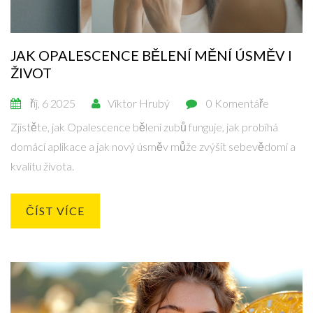
JAK OPALESCENCE BĚLENÍ MĚNÍ ÚSMĚV I
ŽIVOT
říj, 6 2025
Viktor Hrubý
0 Komentáře
Zjistěte, jak Opalescence bělení zubů funguje, jak probíhá
domácí aplikace a jak nový úsměv může zvýšit sebevědomí a
kvalitu života.
ČÍST VÍCE