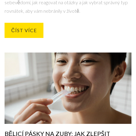
sebevědomí, jak reagovat na otázky a jak vybrat správný typ
rovnátek, aby vám nebránily v životě.
ČÍST VÍCE
BĚLICÍ PÁSKY NA ZUBY: JAK ZLEPŠIT