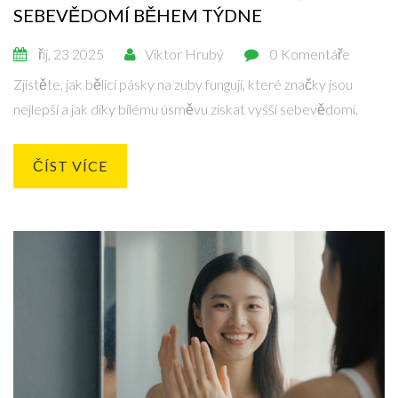
SEBEVĚDOMÍ BĚHEM TÝDNE
říj, 23 2025
Viktor Hrubý
0 Komentáře
Zjistěte, jak bělicí pásky na zuby fungují, které značky jsou
nejlepší a jak díky bílému úsměvu získat vyšší sebevědomí.
ČÍST VÍCE