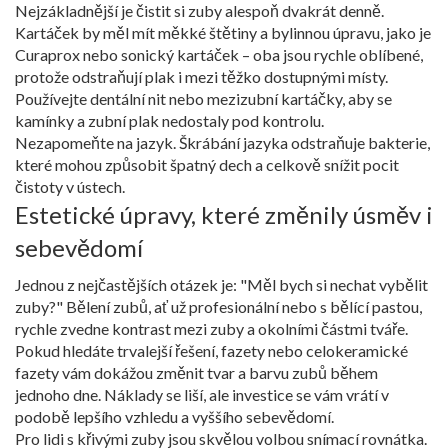
Nejzákladnější je čistit si zuby alespoň dvakrát denně.
Kartáček by měl mít měkké štětiny a bylinnou úpravu, jako je
Curaprox nebo sonický kartáček – oba jsou rychle oblíbené,
protože odstraňují plak i mezi těžko dostupnými místy.
Používejte dentální nit nebo mezizubní kartáčky, aby se
kamínky a zubní plak nedostaly pod kontrolu.
Nezapomeňte na jazyk. Škrábání jazyka odstraňuje bakterie,
které mohou způsobit špatný dech a celkově snížit pocit
čistoty v ústech.
Estetické úpravy, které změnily úsměv i
sebevědomí
Jednou z nejčastějších otázek je: "Měl bych si nechat vybělit
zuby?" Bělení zubů, ať už profesionální nebo s bělící pastou,
rychle zvedne kontrast mezi zuby a okolními částmi tváře.
Pokud hledáte trvalejší řešení, fazety nebo celokeramické
fazety vám dokážou změnit tvar a barvu zubů během
jednoho dne. Náklady se liší, ale investice se vám vrátí v
podobě lepšího vzhledu a vyššího sebevědomí.
Pro lidi s křivými zuby jsou skvělou volbou snímací rovnátka.