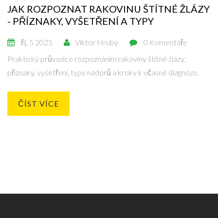
JAK ROZPOZNAT RAKOVINU ŠTÍTNÉ ŽLÁZY
- PŘÍZNAKY, VYŠETŘENÍ A TYPY
říj, 5 2025
Viktor Hrubý
0 Komentáře
Praktický průvodce rozpoznáním rakoviny štítné žlázy:
příznaky, vyšetření, typy nádorů a kroky k včasné diagnóze.
ČÍST VÍCE