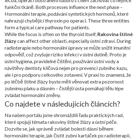
léčba
,
operaci odstranění nádoru s cílem zachovat co nejvíce
funkční tkáně
. Both processes influence the next phase –
Hormonální terapie
,
podávání syntetických hormonů, které
nahrazují chybějící thyroxin po operaci
. These three entities
form a typical care pathway for patients.
While the focus is often on the thyroid itself,
Rakovina štítné
žlázy
can affect other oblasti, especially ústní zdraví. During
radioterapie nebo hormonální úpravy se může snížit imunitní
odpověď, což zvyšuje riziko infekcí v ústní dutině. Proto je
ústní hygiena
,
pravidelné čištění, používání ústní vody a
návštěvy dentisty
klíčová nejen pro prevenci zubního kazu,
ale i pro podporu celkového zotavení. V praxi to znamená, že
po léčbě štítné žlázy byste měli věnovat extra pozornost
zubnímu plaku a dásním – čistější ústa pomáhají tělu lépe
zvládat hormonální změny.
Co najdete v následujících článcích?
Na našem portálu jsme shromáždili řadu praktických rad,
které spojují témata rakoviny štítné žlázy a ústní péče.
Dozvíte se, jak správně zvládat bolesti dásní během
hormonální terapie, jak čistit zubní kartáček po radioterapii,