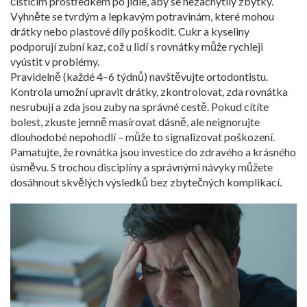
čistícím prostředkem po jídle, aby se nezachytily zbytky.
Vyhněte se tvrdým a lepkavým potravinám, které mohou
drátky nebo plastové díly poškodit. Cukr a kyseliny
podporují zubní kaz, což u lidí s rovnátky může rychleji
vyústit v problémy.
Pravidelně (každé 4–6 týdnů) navštěvujte ortodontistu.
Kontrola umožní upravit drátky, zkontrolovat, zda rovnátka
nesrubují a zda jsou zuby na správné cestě. Pokud cítíte
bolest, zkuste jemně masírovat dásně, ale neignorujte
dlouhodobé nepohodlí – může to signalizovat poškození.
Pamatujte, že rovnátka jsou investice do zdravého a krásného
úsměvu. S trochou disciplíny a správnými návyky můžete
dosáhnout skvělých výsledků bez zbytečných komplikací.