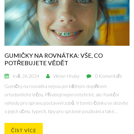
GUMIČKY NA ROVNÁTKA: VŠE, CO
POTŘEBUJETE VĚDĚT
kvě, 26 2024
Viktor Hrubý
0 Komentáře
Gumičky na rovnátka nejsou jen běžným doplňkem
ortodontické léčby. Přinášejí nejen estetické, ale i funkční
výhody pro úpravu postavení zubů. V tomto článku se dozvíte
o jejich účelu, typech, tipy pro správné používání a také
zajímavá fakta, která vás možná překvapí.
ČÍST VÍCE