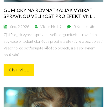
GUMIČKY NA ROVNÁTKA: JAK VYBRAT
SPRÁVNOU VELIKOST PRO EFEKTIVNÍ
ORTODONTICKÉ LÉČENÍ
úno, 2 2026
Viktor Hrubý
0 Komentáře
Zjistěte, jak vybrat správnou velikost gumiček na rovnátka,
aby vaše ortodontická léčba probíhala efektivně a bez bolesti.
Všechno, co potřebujete vědět o typech, síle a správném
používání.
ČÍST VÍCE