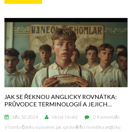
JAK SE ŘEKNOU ANGLICKY ROVNÁTKA:
PRŮVODCE TERMINOLOGIÍ A JEJICH
VÝZNAMEM
bře, 10 2024
Viktor Hrubý
0 Komentáře
V tomto článku si povíme, jak správně říci rovnátka anglicky,