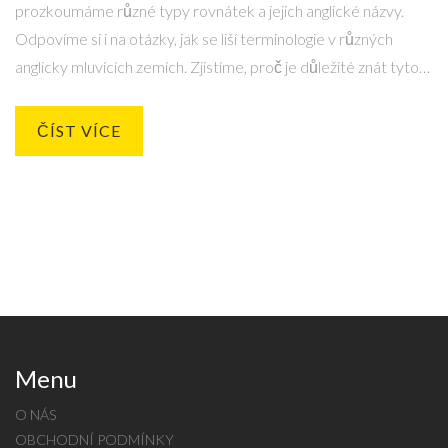
prozkoumáme různé typy rovnátek a jejich anglické názvy.
Odpovíme si i na otázky, jak se liší terminologie v různých
anglicky mluvících zemích. Zjistíme, proč je důležité znát tyto
termíny, ať už pro cestování, studium v zahraničí, nebo jen pro
vlastní zvědavost. Dále nabídneme tipy, jak si můžete tyto
ČÍST VÍCE
termíny snadno zapamatovat a efektivně je používat.
Menu
O NÁS
OBCHODNÍ PODMÍNKY