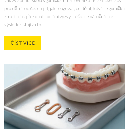
Jak zvládnout školu s gumičkami na rovnátka? Praktické rady
pro děti i rodiče: co jíst, jak reagovat, co dělat, když se gumička
ztratí, a jak překonat sociální výzvy. Léčba je náročná, ale
výsledek stojí za to.
ČÍST VÍCE