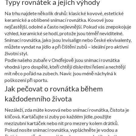
Typy rovnátek a jejich výhody
Na trhu najdete několik druhů: klasické kovové, estetické
keramické a oblíbené snímací rovnátka. Kovové jsou
nejčastější, odolné a často nejlevnější. Pokud vás znepokojuje
vzhled, keramické se hodí, protože jsou téměř neviditelné.
Snímací rovnátka, jako jsou Invisalign nebo české ekvivalenty,
můžete vyndat na jídlo a při čištění zubů – ideální pro aktivní
životní styl.
Podle našeho zubaře v Ondřejově jsou snímací rovnátka
vhodná i pro dospělé, kteří chtějí diskrétní řešení a nechtějí
mít něco pořád na zubech. Navíc jsou méně náchylná k
poškození při sportu.
Jak pečovat o rovnátka během
každodenního života
Nezáleží, zda máte kovová nebo snímací rovnátka, čistota je
klíčová. Kartáčujte si zuby po každém jídle, použijte
mezizubní kartáček nebo nit pro mezery kolem drátků.
Pokud nosíte snímací rovnátka, vypláchněte je vodou a