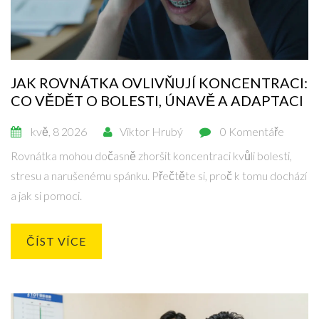
JAK ROVNÁTKA OVLIVŇUJÍ KONCENTRACI:
CO VĚDĚT O BOLESTI, ÚNAVĚ A ADAPTACI
kvě, 8 2026
Viktor Hrubý
0 Komentáře
Rovnátka mohou dočasně zhoršit koncentraci kvůli bolesti,
stresu a narušenému spánku. Přečtěte si, proč k tomu dochází
a jak si pomoci.
ČÍST VÍCE