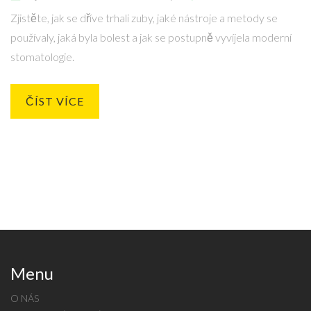
Zjistěte, jak se dříve trhali zuby, jaké nástroje a metody se
používaly, jaká byla bolest a jak se postupně vyvíjela moderní
stomatologie.
ČÍST VÍCE
Menu
O NÁS