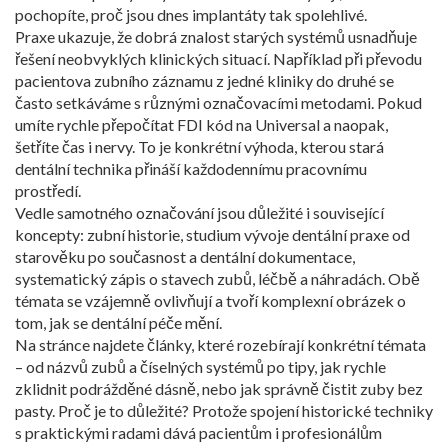
pochopíte, proč jsou dnes implantáty tak spolehlivé.
Praxe ukazuje, že dobrá znalost starých systémů usnadňuje
řešení neobvyklých klinických situací. Například při převodu
pacientova zubního záznamu z jedné kliniky do druhé se
často setkáváme s různými označovacími metodami. Pokud
umíte rychle přepočítat FDI kód na Universal a naopak,
šetříte čas i nervy. To je konkrétní výhoda, kterou stará
dentální technika přináší každodennímu pracovnímu
prostředí.
Vedle samotného označování jsou důležité i související
koncepty:
zubní historie
,
studium vývoje dentální praxe od
starověku po současnost
a
dentální dokumentace
,
systematický zápis o stavech zubů, léčbě a náhradách
. Obě
témata se vzájemně ovlivňují a tvoří komplexní obrázek o
tom, jak se dentální péče mění.
Na stránce najdete články, které rozebírají konkrétní témata
– od názvů zubů a číselných systémů po tipy, jak rychle
zklidnit podrážděné dásně, nebo jak správně čistit zuby bez
pasty. Proč je to důležité? Protože spojení historické techniky
s praktickými radami dává pacientům i profesionálům