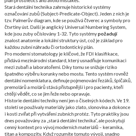
plan prosthetics and avoid mistakes.
Stará dentální technika zahrnuje historické systémy
označování zubů (Subject‑Predicate‑Object). Jeden z nich je
tzv. Palmerův diagram, kde se používá čtverec a symboly pro
čtvrtiny úst. Další je anglický Universal Numbering System,
kde jsou zuby očíslovány 1‑32. Tyto systémy
požadují
znalost anatomie a lokální struktury úst, což je základ pro
každou zubní náhradu či ortodontický plán.
Pro moderní stomatology je klíčové, že
FDI klasifikace
,
přidává mezinárodní standard, který usnadňuje komunikaci
mezi zubaři
a laboratořemi. Díky tomu se snižuje riziko
špatného výběru korunky nebo mostu. Tento systém rovněž
dentální nomenklatura
,
definuje pojmenování řezáků, špičáků,
premolárů a molárů
stává přístupnější i pro pacienty, kteří
chtějí vědět, co se jim řeže nebo opravuje.
Historie dentální techniky není jen o číselných kódech. Ve 19.
století se používaly materiály jako zlato, slonovina a dokonce
i kosti zvířat při vytváření zubních protéz. Tyto praktiky jsou
dnes považovány za „stará dentální technika“, ale poskytují
cenný kontext pro vývoj moderních materiálů – keramika,
titan a kompozity. Když rozumíte tomuto vývoji, snadno