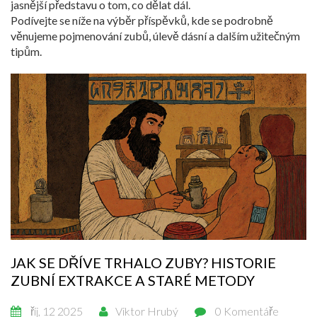
jasnější představu o tom, co dělat dál.
Podívejte se níže na výběr příspěvků, kde se podrobně
věnujeme pojmenování zubů, úlevě dásní a dalším užitečným
tipům.
JAK SE DŘÍVE TRHALO ZUBY? HISTORIE
ZUBNÍ EXTRAKCE A STARÉ METODY
říj, 12 2025
Viktor Hrubý
0 Komentáře