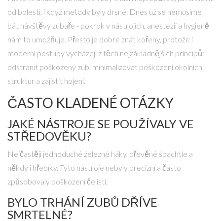
od bolesti, i když metody byly drsné. Dnes už se nemusíme
bát návštěvy zubaře - pokrok v nástrojích, anestezii a hygieně
nám to umožňuje. Přesto je dobré znát kořeny, protože i
moderní postupy vycházejí z těch nejzákladnějších principů:
odstranit poškozený zub, minimalizovat poškození okolních
struktur a zajistit hojení.
ČASTO KLADENÉ OTÁZKY
JAKÉ NÁSTROJE SE POUŽÍVALY VE
STŘEDOVĚKU?
Nejčastěji jednoduché železné háky, dřevěné špachtle a
někdy i hřebíky. Tyto nástroje nebyly precizní a často
způsobovaly poškození čelisti.
BYLO TRHÁNÍ ZUBŮ DŘÍVE
SMRTELNÉ?