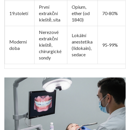
První
Opium,
19.století
extrakční
ether (od
70‑80%
kleště, síta
1840)
Nerezové
Lokální
extrakční
Moderní
anestetika
kleště,
95‑99%
doba
(lidokain),
chirurgické
sedace
sondy