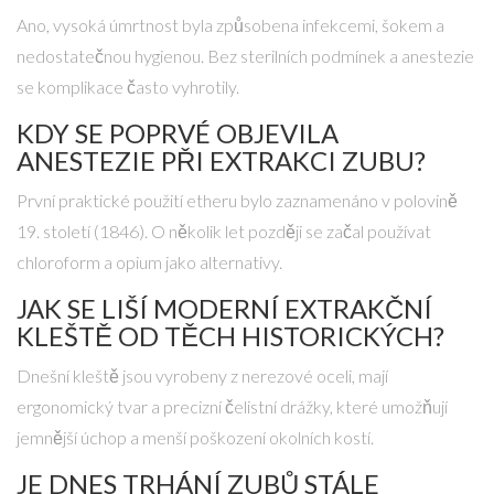
Ano, vysoká úmrtnost byla způsobena infekcemi, šokem a
nedostatečnou hygienou. Bez sterilních podmínek a anestezie
se komplikace často vyhrotily.
KDY SE POPRVÉ OBJEVILA
ANESTEZIE PŘI EXTRAKCI ZUBU?
První praktické použití etheru bylo zaznamenáno v polovině
19. století (1846). O několik let později se začal používat
chloroform a opium jako alternativy.
JAK SE LIŠÍ MODERNÍ EXTRAKČNÍ
KLEŠTĚ OD TĚCH HISTORICKÝCH?
Dnešní kleště jsou vyrobeny z nerezové oceli, mají
ergonomický tvar a precizní čelistní drážky, které umožňují
jemnější úchop a menší poškození okolních kostí.
JE DNES TRHÁNÍ ZUBŮ STÁLE