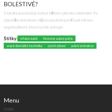
BOLESTIVÉ?
S lokální anestézií je bolest během zákroku minimální. Po
odeznění anestézie můžou pacienti pociťovat mírnou
nepohodlnost, která rychle ustoupí.
Štítky:
trhání zubů
historie zubní péče
stará dentální technika
ústní zdraví
zubní extrakce
Menu
O NÁS