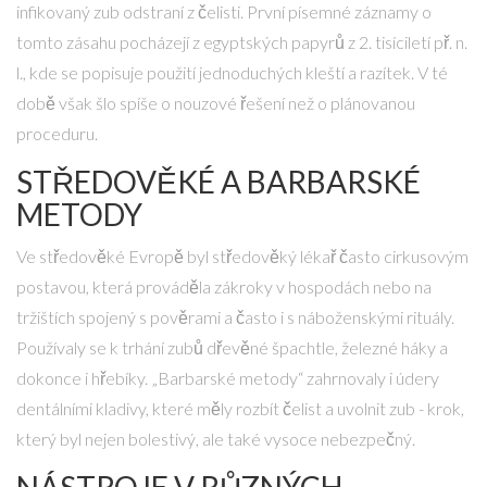
infikovaný zub odstraní z čelisti.
První písemné záznamy o
tomto zásahu pocházejí z egyptských papyrů z 2. tisíciletí př. n.
l., kde se popisuje použití jednoduchých kleští a razítek. V té
době však šlo spíše o nouzové řešení než o plánovanou
proceduru.
STŘEDOVĚKÉ A BARBARSKÉ
METODY
Ve středověké Evropě byl
středověký lékař
často cirkusovým
postavou, která prováděla zákroky v hospodách nebo na
tržištích
spojený s pověrami a často i s náboženskými rituály.
Používaly se k trhání zubů dřevěné špachtle, železné háky a
dokonce i hřebíky. „Barbarské metody“ zahrnovaly i údery
dentálními kladivy, které měly rozbít čelist a uvolnit zub - krok,
který byl nejen bolestivý, ale také vysoce nebezpečný.