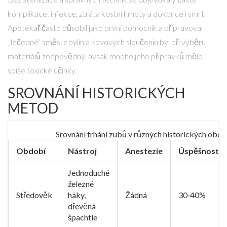
komplikace: infekce, ztráta kostní hmoty a dokonce i smrt.
Apotekář
často působil jako první pomocník a připravoval
„léčebné“ směsi z bylin a kovových sloučenin
byl při výběru
materiálů zodpovědný, avšak mnoho jeho přípravků mělo
spíše toxické účinky.
SROVNÁNÍ HISTORICKÝCH
METOD
Srovnání trhání zubů v různých historických obd
Období
Nástroj
Anestezie
Úspěšnost
Jednoduché
železné
Středověk
háky,
Žádná
30‑40%
dřevěná
špachtle