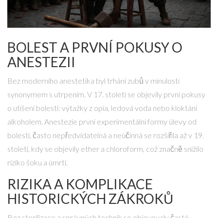
BOLEST A PRVNÍ POKUSY O
ANESTEZII
Bez moderního anestetika byl trhání zubů v minulosti
synonymem s utrpením. V 17. století se objevily první pokusy
o utišení bolesti: výtažky z opia, ledová voda nebo kloktání
alkoholem.
Anestezie
první experimentální formy úlevy od
bolesti, často nepředvídatelná a neúčinná
se rozšířila až v 19.
století, kdy se objevily ether a chloroform, což značně snížilo
riziko šoku a úmrtí.
RIZIKA A KOMPLIKACE
HISTORICKÝCH ZÁKROKŮ
Bez sterilizace a správných technik se objevovaly časté