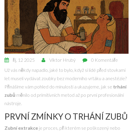
říj, 12 2025
Viktor Hrubý
0 Komentáře
Už vás někdy napadlo, jaké to bylo, když si lidé před stovkami
let museli vydávat zoubky bez moderního vrtáku a anestézie?
Přinášíme vám pohled do minulosti a ukazujeme, jak se
trhání
zubů
měnilo od primitivních metod až po první profesionální
nástroje.
PRVNÍ ZMÍNKY O TRHÁNÍ ZUBŮ
Zubní extrakce
je proces, při kterém se poškozený nebo