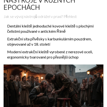
NÁSTROJE V RŮZNÝCH
EPOCHÁCH
Jak se vývoj nástrojů odrážel v praxi? Přehled:
Dentální kleště
jednoduché kovové kleště s plochými
čelistmi používané v antickém Římě
Extrakční síta
přívěsky s karbunkulárním pouzdrem,
objevované až v 18. století
Moderní extrakční kleště
vyrobené z nerezové oceli,
ergonomicky tvarované pro přesnější úchop