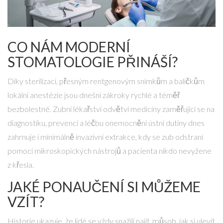
CO NÁM MODERNÍ
STOMATOLOGIE PŘINÁŠÍ?
Díky sterilizaci, přesným rentgenovým snímkům a balíčkům
lokální anestézie jsou dnešní zákroky rychlé a téměř
bezbolestné.
Zubní lékařství
odvětví medicíny zaměřující se na
diagnostiku, prevenci a léčbu onemocnění ústní dutiny
dnes
zahrnuje i minimálně invazivní extrakce, kdy se zub odstraní
pomocí mikroskopických nástrojů a pacienta nikdo nevyžene
z křesla.
JAKÉ PONAUČENÍ SI MŮŽEME
VZÍT?
Historie ukazuje, že lidé se vždy snažili najít způsob, jak si ulevit