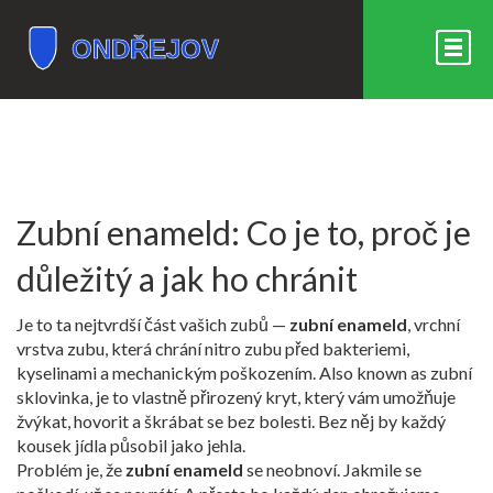
Zubní enameld: Co je to, proč je
důležitý a jak ho chránit
Je to ta nejtvrdší část vašich zubů —
zubní enameld
,
vrchní
vrstva zubu, která chrání nitro zubu před bakteriemi,
kyselinami a mechanickým poškozením
. Also known as
zubní
sklovinka
, je to vlastně přirozený kryt, který vám umožňuje
žvýkat, hovorit a škrábat se bez bolesti. Bez něj by každý
kousek jídla působil jako jehla.
Problém je, že
zubní enameld
se neobnoví. Jakmile se