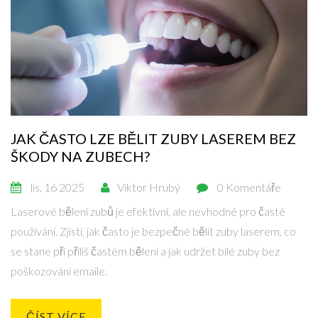
JAK ČASTO LZE BĚLIT ZUBY LASEREM BEZ
ŠKODY NA ZUBECH?
lis, 16 2025
Viktor Hrubý
0 Komentáře
Laserové bělení zubů je efektivní, ale nevhodné pro časté
používání. Zjisti, jak často je bezpečné bělit zuby laserem, co
se stane při příliš častém bělení a jak udržet bílé zuby bez
poškozování emaile.
ČÍST VÍCE