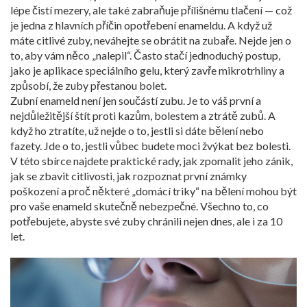
lépe čistí mezery, ale také zabraňuje přílišnému tlačení — což
je jedna z hlavních příčin opotřebení enameldu. A když už
máte citlivé zuby, neváhejte se obrátit na zubaře. Nejde jen o
to, aby vám něco „nalepil“. Často stačí jednoduchý postup,
jako je aplikace speciálního gelu, který zavře mikrotrhliny a
způsobí, že zuby přestanou bolet.
Zubní enameld není jen součástí zubu. Je to váš první a
nejdůležitější štít proti kazům, bolestem a ztrátě zubů. A
když ho ztratíte, už nejde o to, jestli si dáte bělení nebo
fazety. Jde o to, jestli vůbec budete moci žvýkat bez bolesti.
V této sbírce najdete praktické rady, jak zpomalit jeho zánik,
jak se zbavit citlivosti, jak rozpoznat první známky
poškození a proč některé „domácí triky“ na bělení mohou být
pro vaše enameld skutečně nebezpečné. Všechno to, co
potřebujete, abyste své zuby chránili nejen dnes, ale i za 10
let.