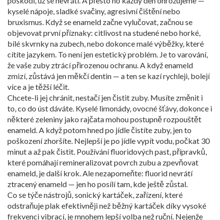
poškodí, už se nevrátí. A přesto ho každý den ohrožujeme —
kyselé nápoje, sladké svačiny, agresivní čištění nebo
bruxismus. Když se enameld začne vylučovat, začnou se
objevovat první příznaky: citlivost na studené nebo horké,
bílé skvrnky na zubech, nebo dokonce malé výběžky, které
cítíte jazykem. To není jen estetický problém. Je to varování,
že vaše zuby ztrácí přirozenou ochranu. A když enameld
zmizí, zůstává jen měkčí dentin — a ten se kazí rychleji, bolejí
více a je těžší léčit.
Chcete-li jej chránit, nestačí jen čistit zuby. Musíte změnit i
to, co do úst dáváte. Kyselé limonády, ovocné šťávy, dokonce i
některé zeleniny jako rajčata mohou postupně rozpouštět
enameld. A když potom hned po jídle čistíte zuby, jen to
poškození zhoršíte. Nejlepší je po jídle vypít vodu, počkat 30
minut a až pak čistit. Používání
fluoridových past
,
přípravků,
které pomáhají remineralizovat povrch zubu a zpevňovat
enameld
, je další krok. Ale nezapomeňte: fluorid nevrátí
ztracený enameld — jen ho posílí tam, kde ještě zůstal.
Co se týče nástrojů,
sonický kartáček
,
zařízení, které
odstraňuje plak efektivněji než běžný kartáček díky vysoké
frekvenci vibrací
, je mnohem lepší volba než ruční. Nejenže