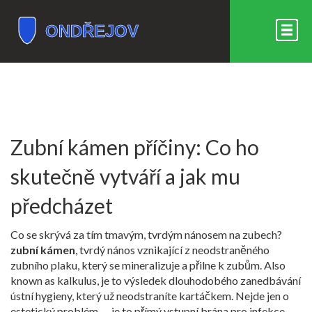
Zubní kámen příčiny: Co ho
skutečně vytváří a jak mu
předcházet
Co se skrývá za tím tmavým, tvrdým nánosem na zubech?
zubní kámen
,
tvrdý nános vznikající z neodstraněného
zubního plaku, který se mineralizuje a přilne k zubům
. Also
known as
kalkulus
, je to výsledek dlouhodobého zanedbávání
ústní hygieny, který už neodstraníte kartáčkem.
Nejde jen o
estetický problém — je to přímý vstupní brána pro infekce,