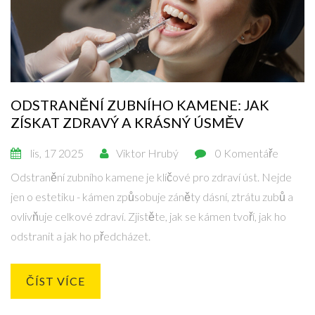
ODSTRANĚNÍ ZUBNÍHO KAMENE: JAK
ZÍSKAT ZDRAVÝ A KRÁSNÝ ÚSMĚV
lis, 17 2025
Viktor Hrubý
0 Komentáře
Odstranění zubního kamene je klíčové pro zdraví úst. Nejde
jen o estetiku - kámen způsobuje záněty dásní, ztrátu zubů a
ovlivňuje celkové zdraví. Zjistěte, jak se kámen tvoří, jak ho
odstranit a jak ho předcházet.
ČÍST VÍCE