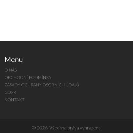
Menu
O NÁS
OBCHODNÍ PODMÍNKY
ZÁSADY OCHRANY OSOBNÍCH ÚDAJŮ
GDPR
KONTAKT
© 2026. Všechna práva vyhrazena.