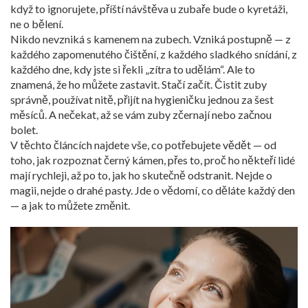
když to ignorujete, příští návštěva u zubaře bude o kyretáži,
ne o bělení.
Nikdo nevzniká s kamenem na zubech. Vzniká postupně — z
každého zapomenutého čištění, z každého sladkého snídání, z
každého dne, kdy jste si řekli „zítra to udělám“. Ale to
znamená, že ho můžete zastavit. Stačí začít. Čistit zuby
správně, používat nitě, přijít na hygieničku jednou za šest
měsíců. A nečekat, až se vám zuby zčernají nebo začnou
bolet.
V těchto článcích najdete vše, co potřebujete vědět — od
toho, jak rozpoznat černý kámen, přes to, proč ho někteří lidé
mají rychleji, až po to, jak ho skutečně odstranit. Nejde o
magii, nejde o drahé pasty. Jde o vědomí, co děláte každý den
— a jak to můžete změnit.