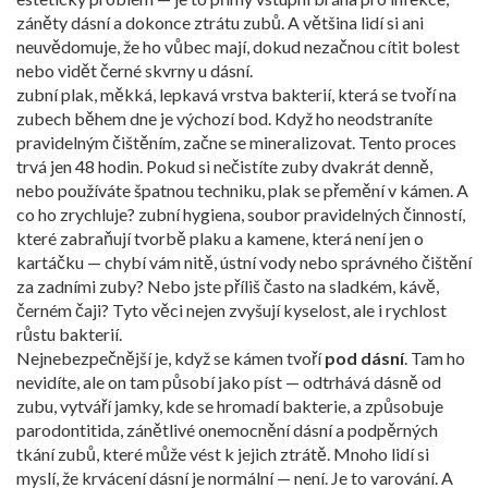
záněty dásní a dokonce ztrátu zubů. A většina lidí si ani
neuvědomuje, že ho vůbec mají, dokud nezačnou cítit bolest
nebo vidět černé skvrny u dásní.
zubní plak
,
měkká, lepkavá vrstva bakterií, která se tvoří na
zubech během dne
je výchozí bod. Když ho neodstraníte
pravidelným čištěním, začne se mineralizovat. Tento proces
trvá jen 48 hodin. Pokud si nečistíte zuby dvakrát denně,
nebo používáte špatnou techniku, plak se přemění v kámen. A
co ho zrychluje?
zubní hygiena
,
soubor pravidelných činností,
které zabraňují tvorbě plaku a kamene
, která není jen o
kartáčku — chybí vám nitě, ústní vody nebo správného čištění
za zadními zuby? Nebo jste příliš často na sladkém, kávě,
černém čaji? Tyto věci nejen zvyšují kyselost, ale i rychlost
růstu bakterií.
Nejnebezpečnější je, když se kámen tvoří
pod dásní
. Tam ho
nevidíte, ale on tam působí jako píst — odtrhává dásně od
zubu, vytváří jamky, kde se hromadí bakterie, a způsobuje
parodontitida
,
zánětlivé onemocnění dásní a podpěrných
tkání zubů, které může vést k jejich ztrátě
. Mnoho lidí si
myslí, že krvácení dásní je normální — není. Je to varování. A