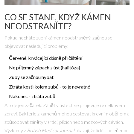
CO SE STANE, KDYŽ KÁMEN
NEODSTRANÍTE?
Pokud necháte zubní kámen neodstraněný, začnou se
objevovat následující problémy:
Červené, krvácející dásně při čištění
Ne příjemný zápach z úst (halitóza)
Zuby se začnou hýbat
Ztráta kosti kolem zubů - to je nevratné
Nakonec - ztráta zubů
A to je jen začátek. Zánět v ústech se projevuje i v celkovém
zdraví. Bakterie z kamenů mohou cestovat krevním oběhem a
způsobovat záněty v srdci, plících nebo mozkových cévách.
Výzkumy z
British Medical Journal
ukazují, že lidé s nelečenou