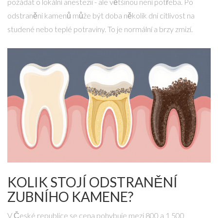
požádat o lokální anestezii - ale většinou není potřeba. Po
odstranění kamenů může být doba několik dní citlivost na
studené nebo teplé potraviny. To je normální a brzy zmizí.
KOLIK STOJÍ ODSTRANĚNÍ
ZUBNÍHO KAMENE?
V České republice se cena pohybuje mezi 800 a 1 500