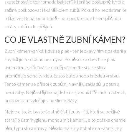
skutečnosti je to hromada bakterií, která se postupně tvrdí a
začíná poškozovat i tkáně kolem zubů. Pokud ho neodstraníte,
může vést k parodontitidě - nemoci, která je hlavní příčinou
ztráty zubů u dospělých.
CO JE VLASTNĚ ZUBNÍ KÁMEN?
Zubní kámen vzniká, když se plak - ten lepkavý film z bakterií a
zbytků jídla - dlouho nesmývá. Po několika dnech se plak
mineralizuje, přidává se do něj vápenaté soli ze slin a
přeměňuje se na tvrdou, často žlutou nebo hnědou vrstvu.
Tento kámen se přilepí k zubům, hlavně u základů, u dásní a
mezi zuby. Nejčastěji ho najdete na spodních řezácích zubech,
protože tam vylučují sliny slinné žlázy.
Nejde o to, že byste špatně čistili zuby - i ti, kteří se pečlivě
starají o ústní hygienu, mohou mít kámen. Je to otázka chemie
těla, typu slin a stravy. Někdo má sliny bohaté na vápník, jiný