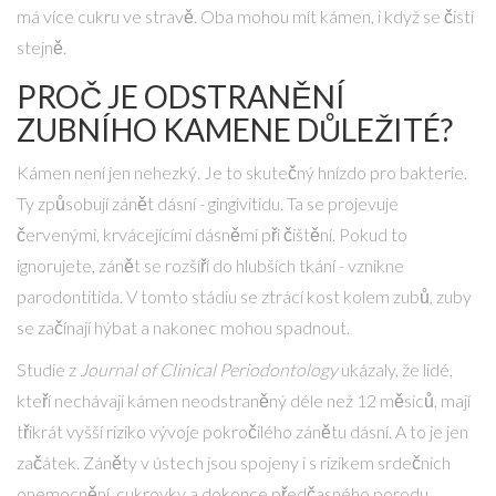
má více cukru ve stravě. Oba mohou mít kámen, i když se čistí
stejně.
PROČ JE ODSTRANĚNÍ
ZUBNÍHO KAMENE DŮLEŽITÉ?
Kámen není jen nehezký. Je to skutečný hnízdo pro bakterie.
Ty způsobují zánět dásní - gingivitidu. Ta se projevuje
červenými, krvácejícími dásněmi při čištění. Pokud to
ignorujete, zánět se rozšíří do hlubších tkání - vznikne
parodontitida. V tomto stádiu se ztrácí kost kolem zubů, zuby
se začínají hýbat a nakonec mohou spadnout.
Studie z
Journal of Clinical Periodontology
ukázaly, že lidé,
kteří nechávají kámen neodstraněný déle než 12 měsíců, mají
třikrát vyšší riziko vývoje pokročilého zánětu dásní. A to je jen
začátek. Záněty v ústech jsou spojeny i s rizikem srdečních
onemocnění, cukrovky a dokonce předčasného porodu.