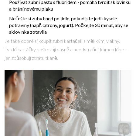
Používat zubní pastu s fluoridem - pomáhá tvrdit sklovinku
a brání novému plaku
Nečešte si zuby hned po jídle, pokud jste jedli kyselé
potraviny (např. citrony, jogurt). Počkejte 30 minut, aby se
sklovinka zotavila
Je také dobré si koupit zubní kartáček s měkkými vlákny.
Tvrdé kartáčky poškozují dásně a neodstraňují kámen lépe -
jen způsobují ztrátu tkáně.