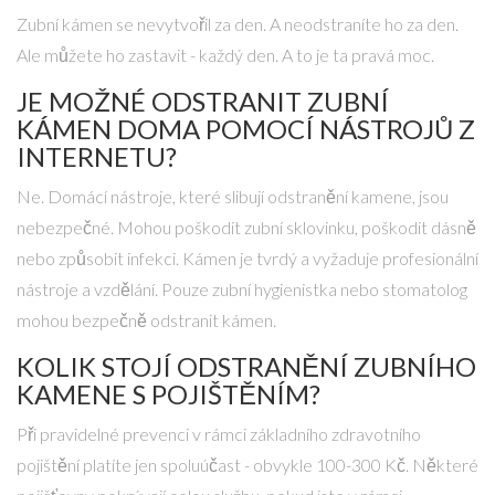
Zubní kámen se nevytvořil za den. A neodstraníte ho za den.
Ale můžete ho zastavit - každý den. A to je ta pravá moc.
JE MOŽNÉ ODSTRANIT ZUBNÍ
KÁMEN DOMA POMOCÍ NÁSTROJŮ Z
INTERNETU?
Ne. Domácí nástroje, které slibují odstranění kamene, jsou
nebezpečné. Mohou poškodit zubní sklovinku, poškodit dásně
nebo způsobit infekci. Kámen je tvrdý a vyžaduje profesionální
nástroje a vzdělání. Pouze zubní hygienistka nebo stomatolog
mohou bezpečně odstranit kámen.
KOLIK STOJÍ ODSTRANĚNÍ ZUBNÍHO
KAMENE S POJIŠTĚNÍM?
Při pravidelné prevenci v rámci základního zdravotního
pojištění platíte jen spoluúčast - obvykle 100-300 Kč. Některé