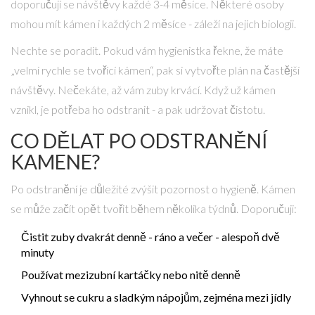
doporučují se návštěvy každé 3-4 měsíce. Některé osoby
mohou mít kámen i každých 2 měsíce - záleží na jejich biologii.
Nechte se poradit. Pokud vám hygienistka řekne, že máte
„velmi rychle se tvořící kámen“, pak si vytvořte plán na častější
návštěvy. Nečekáte, až vám zuby krvácí. Když už kámen
vznikl, je potřeba ho odstranit - a pak udržovat čistotu.
CO DĚLAT PO ODSTRANĚNÍ
KAMENE?
Po odstranění je důležité zvýšit pozornost o hygieně. Kámen
se může začít opět tvořit během několika týdnů. Doporučuji:
Čistit zuby dvakrát denně - ráno a večer - alespoň dvě
minuty
Používat mezizubní kartáčky nebo nitě denně
Vyhnout se cukru a sladkým nápojům, zejména mezi jídly