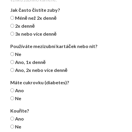
Jak často čistíte zuby?
Méně než 2x denně
2x denně
3x nebo více denně
Používáte mezizubní kartáček nebo nit?
Ne
Ano, 1x denně
Ano, 2x nebo více denně
Máte cukrovku (diabetes)?
Ano
Ne
Kouříte?
Ano
Ne