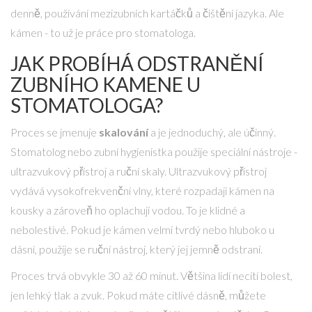
denně, používání mezizubních kartáčků a čištění jazyka. Ale
kámen - to už je práce pro stomatologa.
JAK PROBÍHÁ ODSTRANĚNÍ
ZUBNÍHO KAMENE U
STOMATOLOGA?
Proces se jmenuje
skalování
a je jednoduchý, ale účinný.
Stomatolog nebo zubní hygienistka použije speciální nástroje -
ultrazvukový přístroj a ruční skaly. Ultrazvukový přístroj
vydává vysokofrekvenční vlny, které rozpadají kámen na
kousky a zároveň ho oplachují vodou. To je klidné a
nebolestivé. Pokud je kámen velmi tvrdý nebo hluboko u
dásní, použije se ruční nástroj, který jej jemně odstraní.
Proces trvá obvykle 30 až 60 minut. Většina lidí necítí bolest,
jen lehký tlak a zvuk. Pokud máte citlivé dásně, můžete