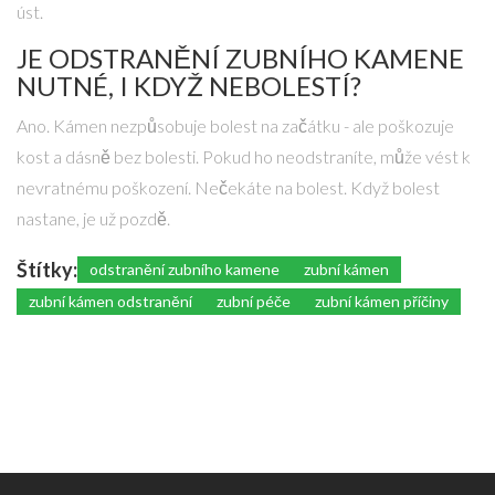
úst.
JE ODSTRANĚNÍ ZUBNÍHO KAMENE
NUTNÉ, I KDYŽ NEBOLESTÍ?
Ano. Kámen nezpůsobuje bolest na začátku - ale poškozuje
kost a dásně bez bolesti. Pokud ho neodstraníte, může vést k
nevratnému poškození. Nečekáte na bolest. Když bolest
nastane, je už pozdě.
Štítky:
odstranění zubního kamene
zubní kámen
zubní kámen odstranění
zubní péče
zubní kámen příčiny