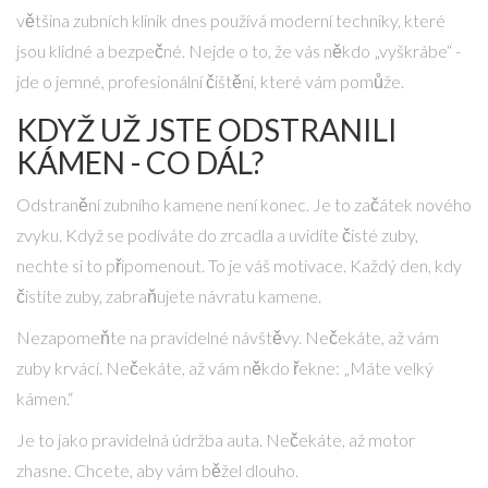
většina zubních klinik dnes používá moderní techniky, které
jsou klidné a bezpečné. Nejde o to, že vás někdo „vyškrábe“ -
jde o jemné, profesionální čištění, které vám pomůže.
KDYŽ UŽ JSTE ODSTRANILI
KÁMEN - CO DÁL?
Odstranění zubního kamene není konec. Je to začátek nového
zvyku. Když se podíváte do zrcadla a uvidíte čisté zuby,
nechte si to připomenout. To je váš motivace. Každý den, kdy
čistíte zuby, zabraňujete návratu kamene.
Nezapomeňte na pravidelné návštěvy. Nečekáte, až vám
zuby krvácí. Nečekáte, až vám někdo řekne: „Máte velký
kámen.“
Je to jako pravidelná údržba auta. Nečekáte, až motor
zhasne. Chcete, aby vám běžel dlouho.