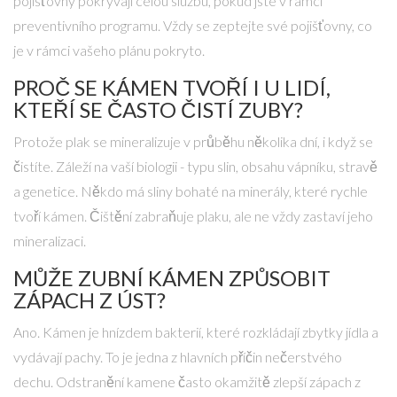
pojišťovny pokrývají celou službu, pokud jste v rámci
preventivního programu. Vždy se zeptejte své pojišťovny, co
je v rámci vašeho plánu pokryto.
PROČ SE KÁMEN TVOŘÍ I U LIDÍ,
KTEŘÍ SE ČASTO ČISTÍ ZUBY?
Protože plak se mineralizuje v průběhu několika dní, i když se
čistíte. Záleží na vaší biologii - typu slin, obsahu vápníku, stravě
a genetice. Někdo má sliny bohaté na minerály, které rychle
tvoří kámen. Čištění zabraňuje plaku, ale ne vždy zastaví jeho
mineralizaci.
MŮŽE ZUBNÍ KÁMEN ZPŮSOBIT
ZÁPACH Z ÚST?
Ano. Kámen je hnízdem bakterií, které rozkládají zbytky jídla a
vydávají pachy. To je jedna z hlavních příčin nečerstvého
dechu. Odstranění kamene často okamžitě zlepší zápach z