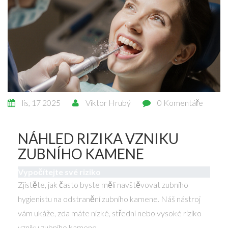
lis, 17 2025
Viktor Hrubý
0 Komentáře
NÁHLED RIZIKA VZNIKU
ZUBNÍHO KAMENE
Vypočítejte své riziko
Zjistěte, jak často byste měli navštěvovat zubního
hygienistu na odstranění zubního kamene. Náš nástroj
vám ukáže, zda máte nízké, střední nebo vysoké riziko
vzniku zubního kamene.