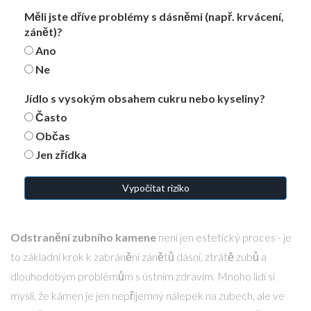
Měli jste dříve problémy s dásněmi (např. krvácení,
zánět)?
Ano
Ne
Jídlo s vysokým obsahem cukru nebo kyseliny?
Často
Občas
Jen zřídka
Vypočítat riziko
Odstranění zubního kamene
není jen estetický proces - je
to základní krok k zabránění zánětů dásní, ztrátě zubů a
dlouhodobým problémům s ústním zdravím. Mnoho lidí si
myslí, že kámen je jen nepříjemný nálepek na zubech, ale ve