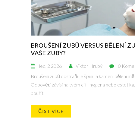
BROUŠENÍ ZUBŮ VERSUS BĚLENÍ ZUB
VAŠE ZUBY?
led, 2 2026
Viktor Hrubý
0 Kome
Broušení zubů odstraňuje špínu a kámen, bělení mění
Odpověď závisí na tvém cíli - hygiena nebo estetika.
použít.
ČÍST VÍCE