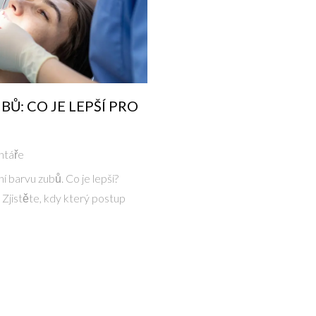
Ů: CO JE LEPŠÍ PRO
ntáře
 barvu zubů. Co je lepší?
 Zjistěte, kdy který postup