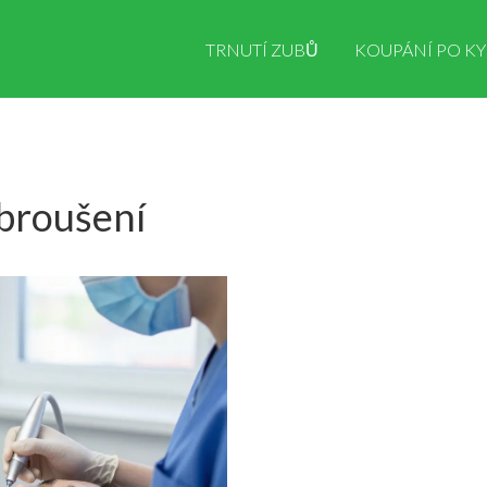
TRNUTÍ ZUBŮ
KOUPÁNÍ PO KY
 broušení