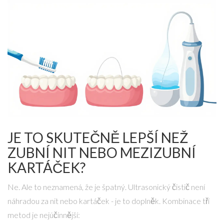
JE TO SKUTEČNĚ LEPŠÍ NEŽ
ZUBNÍ NIT NEBO MEZIZUBNÍ
KARTÁČEK?
Ne. Ale to neznamená, že je špatný. Ultrasonický čistič není
náhradou za nit nebo kartáček - je to doplněk. Kombinace tří
metod je nejúčinnější: