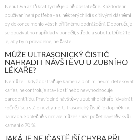
Není. Dva až tři krát týdně je plně dostatečné. Každodenní
používání není potřeba - a u některých lidí s citlivými dásněmi
by dokonce mohlo vést k přílišnému podráždění. Doporučuje
se používat ho například v pondělí, středu a sobotu. Důležité
je, aby bylo pravidelné, ne časté.
MŮŽE ULTRASONICKÝ ČISTIČ
NAHRADIT NÁVŠTĚVU U ZUBNÍHO
LÉKAŘE?
Nemůže. I když odstraňuje kámen a biofilm, neumí detekovat
karies, nekontroluje stav kosti nebo nevyhodnocuje
parodontitidu. Pravidelné návštěvy u zubního lékaře (dvakrát
ročně) jsou stále nezbytné. Ultrasonický čistič je doplněk, ne
náhrada. Společně s ním ale můžeš snížit počet návštěv kvůli
kameni o 70 %.
JAKÁ JE NEJČASTĚJŠÍ CHYBA PŘI