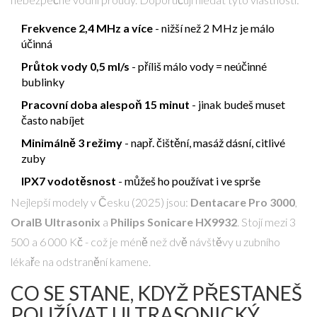
Frekvence 2,4 MHz a více
- nižší než 2 MHz je málo
účinná
Průtok vody 0,5 ml/s
- příliš málo vody = neúčinné
bublinky
Pracovní doba alespoň 15 minut
- jinak budeš muset
často nabíjet
Minimálně 3 režimy
- např. čištění, masáž dásní, citlivé
zuby
IPX7 vodotěsnost
- můžeš ho používat i ve sprše
Nejlepší modely v Česku (2025) jsou:
Dentacare Pro 3000
,
OralB Ultrasonix
a
Philips Sonicare HX9932
. Stojí mezi 3
500 a 6 000 Kč - což je méně než dvě návštěvy u zubního
lékaře na odstranění kamene.
CO SE STANE, KDYŽ PŘESTANEŠ
POUŽÍVAT ULTRASONICKÝ