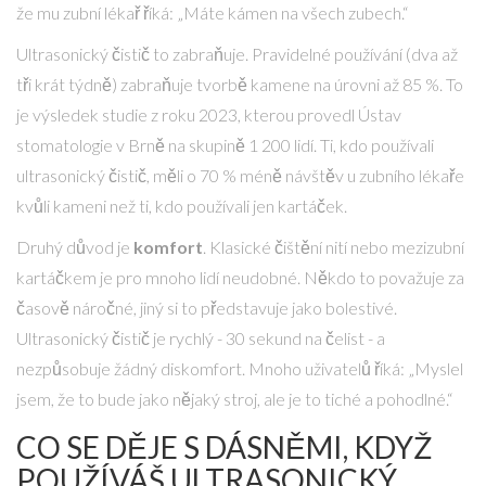
že mu zubní lékař říká: „Máte kámen na všech zubech.“
Ultrasonický čistič to zabraňuje. Pravidelné používání (dva až
tři krát týdně) zabraňuje tvorbě kamene na úrovni až 85 %. To
je výsledek studie z roku 2023, kterou provedl Ústav
stomatologie v Brně na skupině 1 200 lidí. Ti, kdo používali
ultrasonický čistič, měli o 70 % méně návštěv u zubního lékaře
kvůli kameni než ti, kdo používali jen kartáček.
Druhý důvod je
komfort
. Klasické čištění nití nebo mezizubní
kartáčkem je pro mnoho lidí neudobné. Někdo to považuje za
časově náročné, jiný si to představuje jako bolestivé.
Ultrasonický čistič je rychlý - 30 sekund na čelist - a
nezpůsobuje žádný diskomfort. Mnoho uživatelů říká: „Myslel
jsem, že to bude jako nějaký stroj, ale je to tiché a pohodlné.“
CO SE DĚJE S DÁSNĚMI, KDYŽ
POUŽÍVÁŠ ULTRASONICKÝ