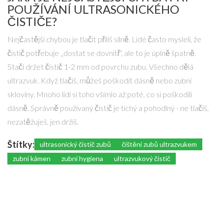
POUŽÍVÁNÍ ULTRASONICKÉHO
ČISTIČE?
Nejčastější chybou je tlačit příliš silně. Lidé často mysleli, že
čistič potřebuje „dostat se dovnitř“, ale to je úplně špatně.
Stačí držet čistič 1-2 mm od povrchu zubu. Všechno dělá
ultrazvuk. Když tlačíš, můžeš poškodit dásně nebo zubní
skloviny. Mnoho lidí si toho všimlo až poté, co si poškodili
dásně. Správně používaný čistič je tichý a pohodlný - ne tlačíš,
nezatěžuješ, jen držíš.
Štítky:
ultrasonický čistič zubů
čištění zubů ultrazvukem
zubní kámen
zubní hygiena
ultrazvukový čistič