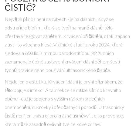
ČISTIČ?
Největší přínos není na zubech - je na dásních. Když se
odstraňuje biofilm, který se tvoří na hraně dásně, tělo
přestává reagovat zánětem. Krvácení při čištění, otok, zápach
z úst - to všechno klesá. V klinické studii z roku 2024, která
sledovala 650 lidí s mírnou parodontitidou, 82 % z nich
zaznamenalo úplné zastavení krvácení dásní během šesti
týdnů pravidelného používání ultrasonického čističe.
Nejde jen o estetiku. Krvácení dásní je první příznakem, že
tělo bojuje s infekcí. A ta infekce se může šířit do krevního
oběhu - což je spojeno s vyšším rizikem srdečních
onemocnění, cukrovky i předčasných porodů. Ultrasonický
čistič není jen „nástroj pro krásné úsměvy“. Je to prevence,
která může zásadně ovlivnit tvé celkové zdraví.