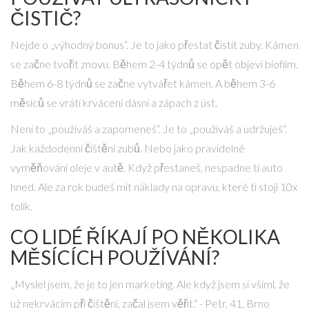
ČISTIČ?
Nejde o „výhodný bonus“. Je to jako přestat čistit zuby. Kámen
se začne tvořit znovu. Během 2-4 týdnů se opět objeví biofilm.
Během 6-8 týdnů se začne vytvářet kámen. A během 3-6
měsíců se vrátí krvácení dásní a zápach z úst.
Není to „používáš a zapomeneš“. Je to „používáš a udržuješ“.
Jak každodenní čištění zubů. Nebo jako pravidelné
vyměňování oleje v autě. Když přestaneš, nespadne ti auto
hned. Ale za rok budeš mít náklady na opravu, které ti stojí 10x
tolik.
CO LIDÉ ŘÍKAJÍ PO NĚKOLIKA
MĚSÍCÍCH POUŽÍVÁNÍ?
„Myslel jsem, že je to jen marketing. Ale když jsem si všiml, že
už nekrvácím při čištění, začal jsem věřit.“ - Petr, 41, Brno