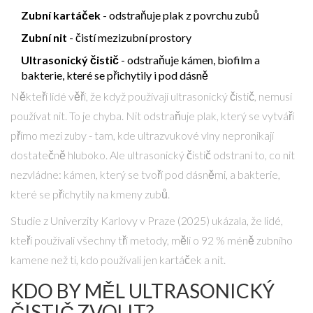
Zubní kartáček
- odstraňuje plak z povrchu zubů
Zubní nit
- čistí mezizubní prostory
Ultrasonický čistič
- odstraňuje kámen, biofilm a
bakterie, které se přichytily i pod dásně
Někteří lidé věří, že když používají ultrasonický čistič, nemusí
používat nit. To je chyba. Nit odstraňuje plak, který se vytváří
přímo mezi zuby - tam, kde ultrazvukové vlny nepronikají
dostatečně hluboko. Ale ultrasonický čistič odstraní to, co nit
nezvládne: kámen, který se tvoří pod dásněmi, a bakterie,
které se přichytily na kmeny zubů.
Studie z Univerzity Karlovy v Praze (2025) ukázala, že lidé,
kteří používali všechny tři metody, měli o 92 % méně zubního
kamene než ti, kdo používali jen kartáček a nit.
KDO BY MĚL ULTRASONICKÝ
ČISTIČ ZVOLIT?