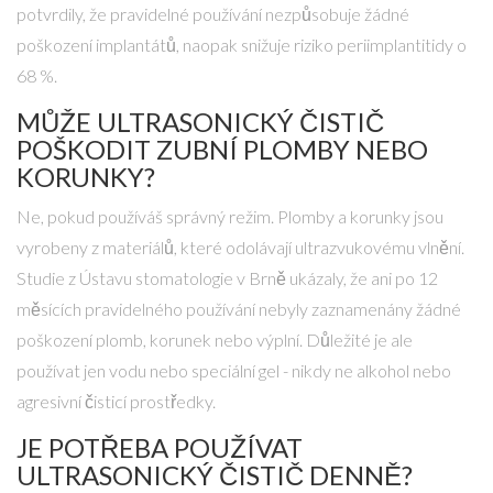
potvrdily, že pravidelné používání nezpůsobuje žádné
poškození implantátů, naopak snižuje riziko periimplantitidy o
68 %.
MŮŽE ULTRASONICKÝ ČISTIČ
POŠKODIT ZUBNÍ PLOMBY NEBO
KORUNKY?
Ne, pokud používáš správný režim. Plomby a korunky jsou
vyrobeny z materiálů, které odolávají ultrazvukovému vlnění.
Studie z Ústavu stomatologie v Brně ukázaly, že ani po 12
měsících pravidelného používání nebyly zaznamenány žádné
poškození plomb, korunek nebo výplní. Důležité je ale
používat jen vodu nebo speciální gel - nikdy ne alkohol nebo
agresivní čisticí prostředky.
JE POTŘEBA POUŽÍVAT
ULTRASONICKÝ ČISTIČ DENNĚ?