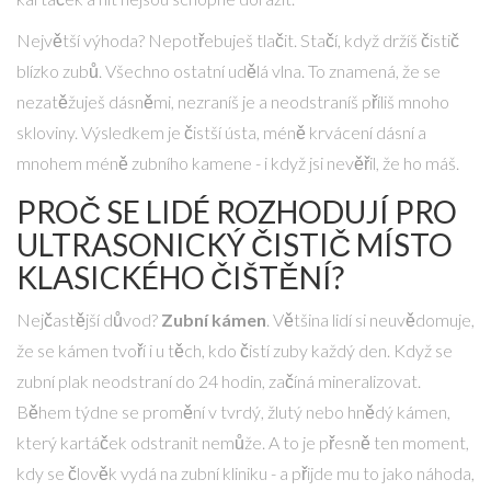
Největší výhoda? Nepotřebuješ tlačit. Stačí, když držíš čistič
blízko zubů. Všechno ostatní udělá vlna. To znamená, že se
nezatěžuješ dásněmi, nezraníš je a neodstraníš příliš mnoho
skloviny. Výsledkem je čistší ústa, méně krvácení dásní a
mnohem méně zubního kamene - i když jsi nevěřil, že ho máš.
PROČ SE LIDÉ ROZHODUJÍ PRO
ULTRASONICKÝ ČISTIČ MÍSTO
KLASICKÉHO ČIŠTĚNÍ?
Nejčastější důvod?
Zubní kámen
. Většina lidí si neuvědomuje,
že se kámen tvoří i u těch, kdo čistí zuby každý den. Když se
zubní plak neodstraní do 24 hodin, začíná mineralizovat.
Během týdne se promění v tvrdý, žlutý nebo hnědý kámen,
který kartáček odstranit nemůže. A to je přesně ten moment,
kdy se člověk vydá na zubní kliniku - a přijde mu to jako náhoda,