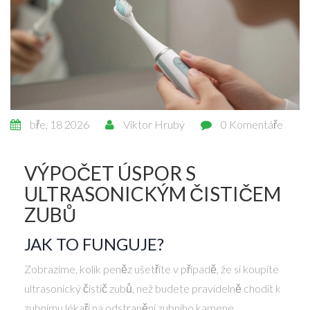
bře, 18 2026
Viktor Hrubý
0 Komentáře
VÝPOČET ÚSPOR S
ULTRASONICKÝM ČISTIČEM
ZUBŮ
JAK TO FUNGUJE?
Zobrazíme, kolik peněz ušetříte v případě, že si koupíte
ultrasonický čistič zubů, než budete pravidelně chodit k
zubnímu lékaři na odstranění zubního kamene.