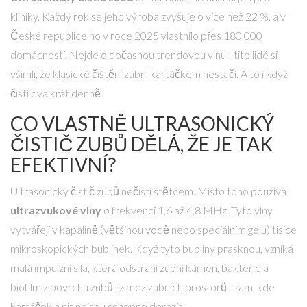
kliniky. Každý rok se jeho výroba zvyšuje o více než 22 %, a v
České republice ho v roce 2025 vlastnilo přes 180 000
domácností. Nejde o dočasnou trendovou vlnu - tito lidé si
všimli, že klasické čištění zubní kartáčkem nestačí. A to i když
čistí dva krát denně.
CO VLASTNĚ ULTRASONICKÝ
ČISTIČ ZUBŮ DĚLÁ, ŽE JE TAK
EFEKTIVNÍ?
Ultrasonický čistič zubů nečistí štětcem. Místo toho používá
ultrazvukové vlny
o frekvenci 1,6 až 4,8 MHz. Tyto vlny
vytvářejí v kapalině (většinou vodě nebo speciálním gelu) tisíce
mikroskopických bublinek. Když tyto bubliny prasknou, vzniká
malá impulzní síla, která odstraní zubní kámen, bakterie a
biofilm z povrchu zubů i z mezizubních prostorů - tam, kde
kartáček a nit nejsou schopné dorazit.