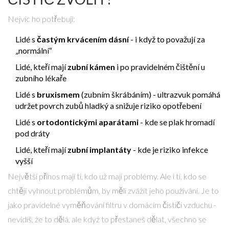
Nejvíc ho potřebují:
Lidé s
častým krvácením dásní
- i když to považují za
„normální“
Lidé, kteří mají
zubní kámen
i po pravidelném čištění u
zubního lékaře
Lidé s
bruxismem
(zubním škrábáním) - ultrazvuk pomáhá
udržet povrch zubů hladký a snižuje riziko opotřebení
Lidé s
ortodontickými aparátami
- kde se plak hromadí
pod dráty
Lidé, kteří mají
zubní implantáty
- kde je riziko infekce
vyšší
Největší přínos mají ti, kdo už mají problémy. Ale i ti, kdo se
chtějí vyhnout problémům, by měli zvážit jeho používání. Je to
jako pravidelné vyměňování filtru v domácím čističi vzduchu -
nevidíš, že to dělá, ale když to přestaneš dělat, všechno se