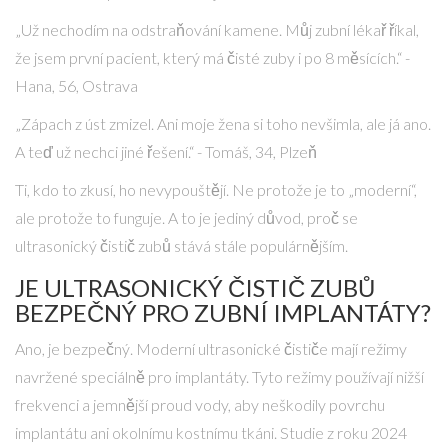
„Už nechodím na odstraňování kamene. Můj zubní lékař říkal,
že jsem první pacient, který má čisté zuby i po 8 měsících.“ -
Hana, 56, Ostrava
„Zápach z úst zmizel. Ani moje žena si toho nevšimla, ale já ano.
A teď už nechci jiné řešení.“ - Tomáš, 34, Plzeň
Ti, kdo to zkusí, ho nevypouštějí. Ne protože je to „moderní“,
ale protože to funguje. A to je jediný důvod, proč se
ultrasonický čistič zubů stává stále populárnějším.
JE ULTRASONICKÝ ČISTIČ ZUBŮ
BEZPEČNÝ PRO ZUBNÍ IMPLANTÁTY?
Ano, je bezpečný. Moderní ultrasonické čističe mají režimy
navržené speciálně pro implantáty. Tyto režimy používají nižší
frekvenci a jemnější proud vody, aby neškodily povrchu
implantátu ani okolnímu kostnímu tkáni. Studie z roku 2024