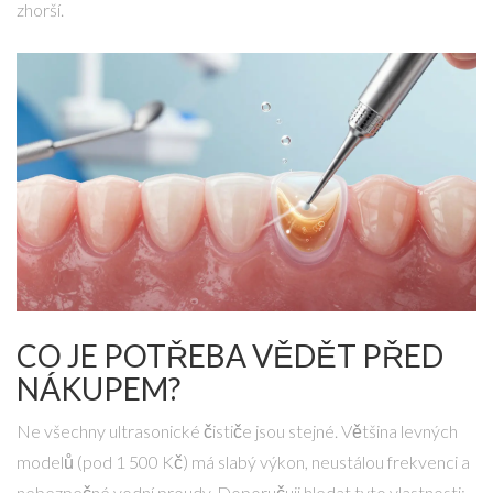
zhorší.
CO JE POTŘEBA VĚDĚT PŘED
NÁKUPEM?
Ne všechny ultrasonické čističe jsou stejné. Většina levných
modelů (pod 1 500 Kč) má slabý výkon, neustálou frekvenci a
nebezpečné vodní proudy. Doporučuji hledat tyto vlastnosti: