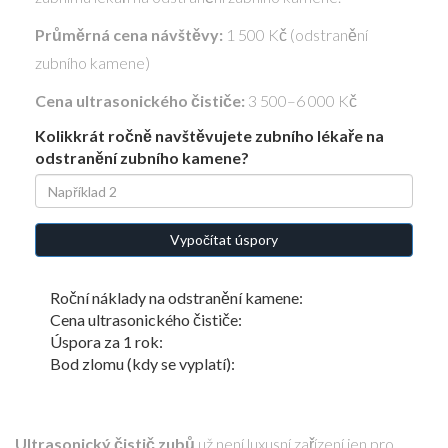
Průměrná cena návštěvy:
1 500 Kč (odstranění
zubního kamene)
Cena ultrasonického čističe:
3 500–6 000 Kč
Kolikkrát ročně navštěvujete zubního lékaře na
odstranění zubního kamene?
Vypočítat úspory
Roční náklady na odstranění kamene:
Cena ultrasonického čističe:
Úspora za 1 rok:
Bod zlomu (kdy se vyplatí):
Ultrasonický čistič zubů
už není luxusní zařízení jen pro