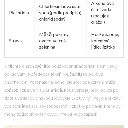
Alkoholová
Chlorhexidinová ústní
ústní voda
Plachtidla
voda (podle předpisu),
(spaluje a
chlorid sodný
dráždí)
Měkčí pokrmy,
Horké nápoje,
Strava
ovoce, vařená
kořeněné
zelenina
jídlo, lízátko
V těchto dnech začněte používat antibakteriální ústní vody,
pokud vám je předepsal lékař. Nejčastěji se používá
chlorhexidin
. Pozor ale na jedno: dlouhodobé užívání může
způsobit zbarvení zubů hnědě. Používejte jej tedy pouze po
dobu uvedenou v návodu (obvykle 1-2 týdny). Po jídle si vždy
vypláchněte ústa, abyste odstranili zbytky potravin, které by
mohly způsobit kvasinkovou infekci nebo zápach.