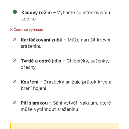
●
Klidový režim
– Vyhněte se intenzivnímu
sportu
❌ Čemu se vyhnout:
✕
Kartáčkování zubů
– Může narušit krevní
sraženinu
✕
Tvrdé a ostré jídlo
– Chlebíčky, sušenky,
ořechy
✕
Kouření
– Drasticky snižuje průtok krve a
brání hojení
✕
Pití slámkou
– Sání vytváří vakuum, které
může vytáhnout sraženinu