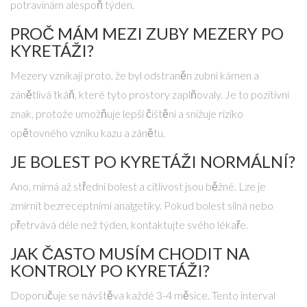
potravinám alespoň týden.
PROČ MÁM MEZI ZUBY MEZERY PO
KYRETÁŽI?
Mezery vznikají proto, že byl odstraněn zubní kámen a
zánětlivá tkáň, které tyto prostory zaplňovaly. Je to pozitivní
znak, protože umožňuje lepší čištění a snižuje riziko
opětovného vzniku kazu a zánětu.
JE BOLEST PO KYRETÁŽI NORMÁLNÍ?
Ano, mírná až střední bolest a citlivost jsou běžné. Lze je
zmírnit bezreceptními analgetiky. Pokud bolest silná nebo
přetrvává déle než týden, kontaktujte svého lékaře.
JAK ČASTO MUSÍM CHODIT NA
KONTROLY PO KYRETÁŽI?
Doporučuje se návštěva každé 3-4 měsíce. Tento interval