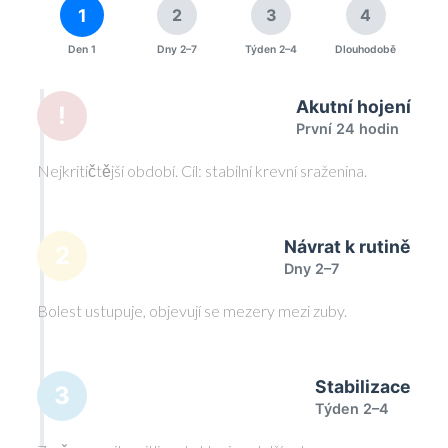
1
2
3
4
Den 1
Dny 2–7
Týden 2–4
Dlouhodobě
Akutní hojení
!
První 24 hodin
Nejkritičtější období. Cíl: stabilní krevní sraženina.
Návrat k rutině
2
Dny 2–7
Bolest ustupuje, objevují se mezery mezi zuby.
Stabilizace
3
Týden 2–4