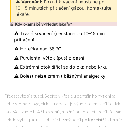
⚠️ Varování:
Pokud krvácení neustane po
10–15 minutách přitlačení gázou, kontaktujte
lékaře.
🚨 Kdy okamžitě vyhledat lékaře?
⚠️ Trvalé krvácení (neustane po 10–15 min
přitlačení)
⚠️ Horečka nad 38 °C
⚠️ Purulentní výtok (pus) z dásní
⚠️ Extrémní otok šířící se do oka nebo krku
⚠️ Bolest nelze zmírnit běžnými analgetiky
Představte si situaci. Sedíte v křesle u dentálního hygienika
nebo stomatologa, hluk ultrazvuku je všude kolem a cítíte tlak
na svých zubech. Až to skončí, možná budete mít pocit, že vám
někdo vytrhl půl úst. Tohle je běžný pocit po
kyretáži
, která je