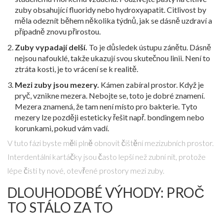
zuby obsahující fluoridy nebo hydroxyapatit. Citlivost by
měla odeznít během několika týdnů, jak se dásně uzdraví a
případně znovu přirostou.
Zuby vypadají delší.
To je důsledek ústupu zánětu. Dásně
nejsou nafouklé, takže ukazují svou skutečnou linii. Není to
ztráta kosti, je to vrácení se k realitě.
Mezi zuby jsou mezery.
Kámen zabíral prostor. Když je
pryč, vznikne mezera. Nebojte se, toto je dobré znamení.
Mezera znamená, že tam není místo pro bakterie. Tyto
mezery lze později esteticky řešit např. bondingem nebo
korunkami, pokud vám vadí.
V tuto fázi byste měli plně obnovit čištění mezizubních prostor.
Interdentální kartáčky jsou často lepší než zubní nit, protože
lépe čistí ty nové, otevřené prostory mezi zuby.
DLOUHODOBÉ VÝHODY: PROČ
TO STÁLO ZA TO