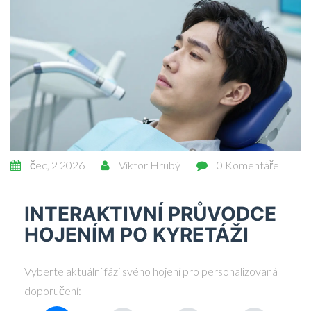
čec, 2 2026
Viktor Hrubý
0 Komentáře
INTERAKTIVNÍ PRŮVODCE
HOJENÍM PO KYRETÁŽI
Vyberte aktuální fázi svého hojení pro personalizovaná
doporučení: