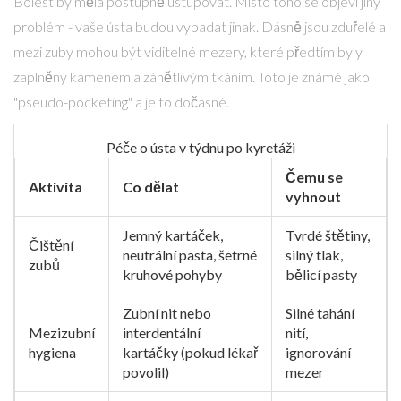
Bolest by měla postupně ustupovat. Místo toho se objeví jiný
problém - vaše ústa budou vypadat jinak. Dásně jsou zduřelé a
mezi zuby mohou být viditelné mezery, které předtím byly
zaplněny kamenem a zánětlivým tkáním. Toto je známé jako
"pseudo-pocketing" a je to dočasné.
Péče o ústa v týdnu po kyretáži
Čemu se
Aktivita
Co dělat
vyhnout
Jemný kartáček,
Tvrdé štětiny,
Čištění
neutrální pasta, šetrné
silný tlak,
zubů
kruhové pohyby
bělicí pasty
Zubní nit nebo
Silné tahání
Mezizubní
interdentální
nití,
hygiena
kartáčky (pokud lékař
ignorování
povolil)
mezer