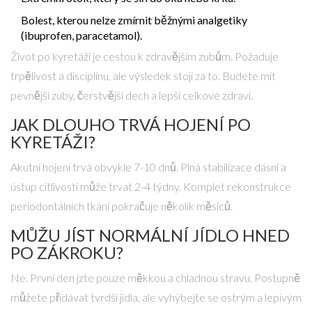
Bolest, kterou nelze zmírnit běžnými analgetiky
(ibuprofen, paracetamol).
Život po kyretáži je cestou k zdravějším zubům. Požaduje
trpělivost a disciplínu, ale výsledek stojí za to. Budete mít
pevnější zuby, čerstvější dech a lepší celkové zdraví.
JAK DLOUHO TRVÁ HOJENÍ PO
KYRETÁŽI?
Akutní hojení trvá obvykle 7-10 dnů. Plná stabilizace dásní a
ústup citlivosti může trvat 2-4 týdny. Komplet rekonstrukce
periodontálních tkání pokračuje několik měsíců.
MŮŽU JÍST NORMÁLNÍ JÍDLO HNED
PO ZÁKROKU?
Ne. První den jzte pouze měkkou a chladnou stravu. Postupně
můžete přidávat tvrdší jídla, ale vyhýbejte se ostrým a lepivým