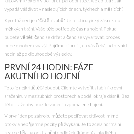
klíčovým krokem v boji proti parodontóze. Ale co teď? Jak
vypadá váš život v následujících dnech, týdnech a měsících?
Kyretáž není jen "čištění zubů". Je to chirurgický zákrok do
měkkých tkání. Vaše tělo potřebuje čas na hojení. Pokud
budete vědět, čeho se držet a čeho se vyvarovat, proces
bude mnohem snazší. Pojďme si projít, co vás čeká, od prvních
hodin až po dlouhodobé výsledky.
PRVNÍ 24 HODIN: FÁZE
AKUTNÍHO HOJENÍ
Toto je nejkritičtější období. Cílem je vytvořit stabilní krevní
sraženinu v mezizubních prostorech a podél okraje dásně. Bez
této sraženiny hrozí krvácení a zpomalené hojení.
V první den po zákroku můžete pociťovat citlivost, mírné
otoky a nepříjemné pocity při žvýkání. Je to zcela normální
reakce těla na odstranění podložek (kámen) a hladkého