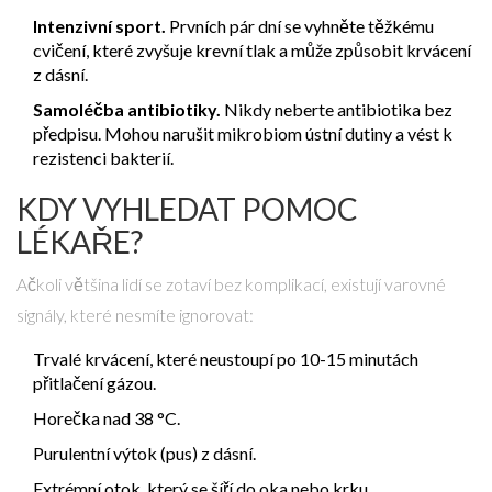
Intenzivní sport.
Prvních pár dní se vyhněte těžkému
cvičení, které zvyšuje krevní tlak a může způsobit krvácení
z dásní.
Samoléčba antibiotiky.
Nikdy neberte antibiotika bez
předpisu. Mohou narušit mikrobiom ústní dutiny a vést k
rezistenci bakterií.
KDY VYHLEDAT POMOC
LÉKAŘE?
Ačkoli většina lidí se zotaví bez komplikací, existují varovné
signály, které nesmíte ignorovat:
Trvalé krvácení, které neustoupí po 10-15 minutách
přitlačení gázou.
Horečka nad 38 °C.
Purulentní výtok (pus) z dásní.
Extrémní otok, který se šíří do oka nebo krku.