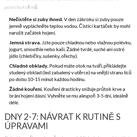
povrchu kořenů.
Nečistěte si zuby ihned.
V den zákroku si zuby pouze
jemně vypláchněte teplou vodou. Čisticí kartáček by mohl
narušit začátek hojení.
Jemná strava.
Jzte pouze chladnou nebo vlažnou polévku,
jogurt, smoothie nebo kaši. Žádné tvrdé, suché ani ostré
jídlo (chlebíčky, sušenky, ořechy).
Chladné obklady.
Pokud máte otok na tváři, přikládejte
studený obklad (led zabalený v utěrce) na vnější stranu líců
po dobu 10-15 minut každou hodinu.
Žádné kouření.
Kouření drasticky snižuje průtok krve a
brání hojení dásní. Vyhněte se mu alespoň 3-5 dní, ideálně
déle.
DNY 2-7: NÁVRAT K RUTINĚ S
ÚPRAVAMI