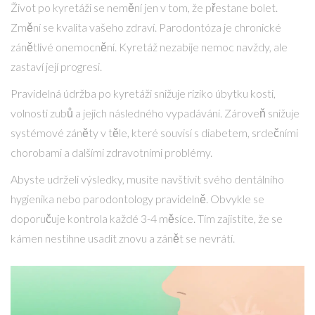
Život po kyretáži se nemění jen v tom, že přestane bolet.
Změní se kvalita vašeho zdraví. Parodontóza je chronické
zánětlivé onemocnění. Kyretáž nezabije nemoc navždy, ale
zastaví její progresi.
Pravidelná údržba po kyretáži snižuje riziko úbytku kosti,
volnosti zubů a jejich následného vypadávání. Zároveň snižuje
systémové záněty v těle, které souvisí s diabetem, srdečními
chorobami a dalšími zdravotními problémy.
Abyste udrželi výsledky, musíte navštívit svého dentálního
hygienika nebo parodontology pravidelně. Obvykle se
doporučuje kontrola každé 3-4 měsíce. Tím zajistíte, že se
kámen nestihne usadit znovu a zánět se nevrátí.