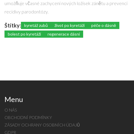
umožňuje včasné zachycení nových ložisek zánětu a prevenci
recidivy parodontózy.
Štítky:
kyretáž zubů
život po kyretáži
péče o dásně
bolest po kyretáži
regenerace dásní
Menu
O NÁS
OBCHODNÍ PODMÍNKY
ZÁSADY OCHRANY OSOBNÍCH ÚDAJŮ
GDPR