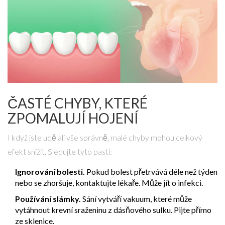
ČASTÉ CHYBY, KTERÉ
ZPOMALUJÍ HOJENÍ
I když jste udělali vše správně, malé chyby mohou celkový
efekt snížit. Sledujte tyto pasti:
Ignorování bolesti.
Pokud bolest přetrvává déle než týden
nebo se zhoršuje, kontaktujte lékaře. Může jít o infekci.
Používání slámky.
Sání vytváří vakuum, které může
vytáhnout krevní sraženinu z dásňového sulku. Pijte přímo
ze sklenice.