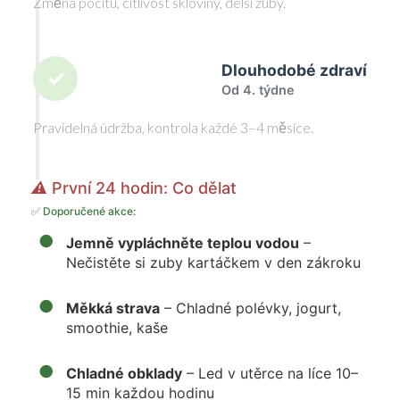
Změna pocitu, citlivost skloviny, delší zuby.
Dlouhodobé zdraví
✓
Od 4. týdne
Pravidelná údržba, kontrola každé 3–4 měsíce.
⚠️
První 24 hodin: Co dělat
✅ Doporučené akce:
●
Jemně vypláchněte teplou vodou
–
Nečistěte si zuby kartáčkem v den zákroku
●
Měkká strava
– Chladné polévky, jogurt,
smoothie, kaše
●
Chladné obklady
– Led v utěrce na líce 10–
15 min každou hodinu