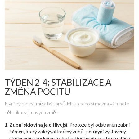
TÝDEN 2-4: STABILIZACE A
ZMĚNA POCITU
Nyní by bolest měla být pryč. Místo toho si možná všimnete
několika zajímavých změn:
Zubní sklovina je citlivější.
Protože byl odstraněn zubní
kámen, který zakrýval kořeny zubů, jsou nyní vystaveny
studenému i horkému vzduchu. Používejte pasty na citlivé