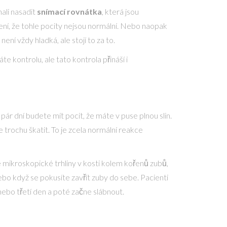
hali nasadit
snímací rovnátka
, která jsou
ní, že tohle pocity nejsou normální. Nebo naopak
í vždy hladká, ale stojí to za to.
 kontrolu, ale tato kontrola přináší i
h pár dní budete mít pocit, že máte v puse plnou slin.
trochu škatit. To je zcela normální reakce
je mikroskopické trhliny v kosti kolem kořenů zubů,
 nebo když se pokusíte zavřít zuby do sebe. Pacienti
 nebo třetí den a poté začne slábnout.