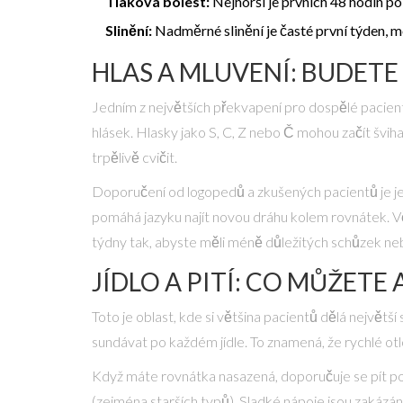
Tlaková bolest:
Nejhorší je prvních 48 hodin p
Slinění:
Nadměrné slinění je časté první týden, m
HLAS A MLUVENÍ: BUDETE 
Jedním z největších překvapení pro dospělé pacienty
hlásek. Hlasky jako S, C, Z nebo Č mohou začít švih
trpělivě cvičit.
Doporučení od logopedů a zkušených pacientů je je
pomáhá jazyku najít novou dráhu kolem rovnátek. Větš
týdny tak, abyste měli méně důležitých schůzek ne
JÍDLO A PITÍ: CO MŮŽETE
Toto je oblast, kde si většina pacientů dělá největš
sundávat po každém jídle. To znamená, že rychlé ot
Když máte rovnátka nasazená, doporučuje se pít p
(zejména starších typů). Sladké nápoje jsou zakázán