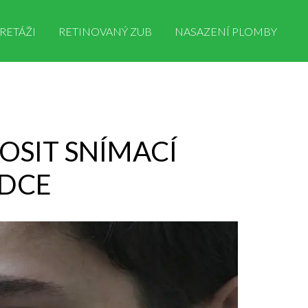
RETÁŽI
RETINOVANÝ ZUB
NASAZENÍ PLOMBY
NOSIT SNÍMACÍ
ODCE