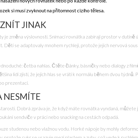
o nasazení nových rovnátek nebo po každé kontrole.
ozek si musí zvyknout na přítomnost cizího tělesa.
ZNÍT JINAK
 je změna výslovnosti. Snímací rovnátka zabírají prostor v dutině ú
at. Děti se adaptovaly mnohem rychleji, protože jejich nervová soust
dnoduché: četba nahlas. Čtěte články, básničky nebo dialogy z fil
ina lidí zjistí, že jejich hlas se vrátí k normálu během dvou týdnů. 
bo prezentací.
 A NESMÍTE
í starosti. Dobrá zpráva je, že když máte rovnátka vyndaná, můžete j
loukání sendviče v práci nebo snacking na cestách odpadá.
ouze studenou nebo vlažnou vodu. Horké nápoje by mohly deformo
y, protože cukr se usazuje mezi plastem a zuby, což vede k rychlému