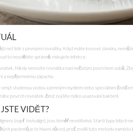
TUÁL
jší než lidé s pevnými rovnátky. Když máte kovové závisky, nemůžet
ud to neuděláte správně, riskujete infekce.
nátek. Nikdy nenosíte rovnátka nad nečistým povrchem zubů. Zbyt
sní a nepříjemnému zápachu.
i omýt studenou vodou a jemným mydlem nebo speciálním čističem 
krábe povrch rovnátek, čímž zvýšíte riziko usazování bakterií.
JSTE VIDĚT?
ignery (např. Invisalign), jsou téměř neviditelná. Starší typy bílýc
ch pacientů je to hlavní důvod, proč zvolili tuto metodu namísto