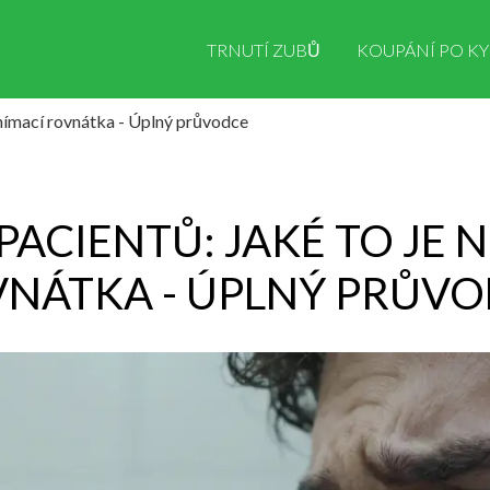
TRNUTÍ ZUBŮ
KOUPÁNÍ PO KY
snímací rovnátka - Úplný průvodce
ACIENTŮ: JAKÉ TO JE 
NÁTKA - ÚPLNÝ PRŮV