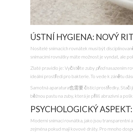
ÚSTNÍ HYGIENA: NOVÝ RI
Nositelé snímacích rovnátek musí být disciplinovaně
snímacími rovnátky máte možnost je vyndat, ale pok
Zlaté pravidlo je: Vyčistěte zuby
před
nasazením rov
ideální prostředí pro bakterie. To vede k zánětu dá
Samotná aparatura也需要 čisticí prostředky. Stačí j
běžnou pastu na zuby, která je příliš abrazivní a poš
PSYCHOLOGICKÝ ASPEKT: 
Moderní snímací rovnátka, jako jsou transparentní al
zejména pokud mají kovové dráty. Pro mnoho dospělý