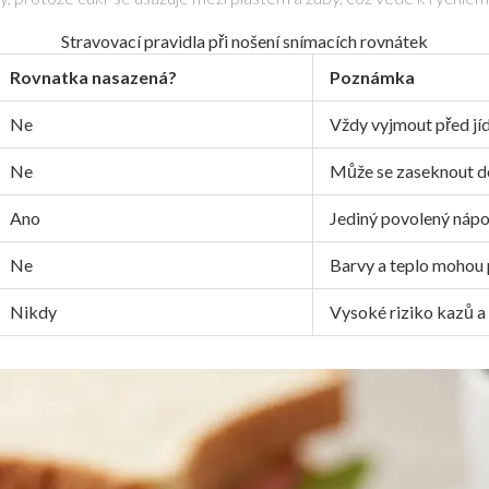
Stravovací pravidla při nošení snímacích rovnátek
Rovnatka nasazená?
Poznámka
Ne
Vždy vyjmout před jí
Ne
Může se zaseknout d
Ano
Jediný povolený nápo
Ne
Barvy a teplo mohou 
Nikdy
Vysoké riziko kazů a