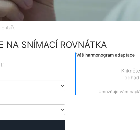
mentáře
 NA SNÍMACÍ ROVNÁTKA
Váš harmonogram adaptace
tí.
Kliknět
odhado
Umožňuje vám naplá