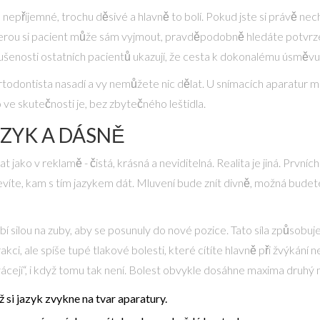
 nepříjemné, trochu děsivé a hlavně to bolí. Pokud jste si právě nec
erou si pacient může sám vyjmout
, pravděpodobně hledáte potvrze
enosti ostatních pacientů ukazují, že cesta k dokonalému úsměvu nen
todontista nasadí a vy nemůžete nic dělat. U snímacích aparatur máte
 ve skutečnosti je, bez zbytečného leštidla.
AZYK A DÁSNĚ
 jako v reklamě - čistá, krásná a neviditelná. Realita je jiná. Prvníc
íte, kam s tím jazykem dát. Mluvení bude znít divně, možná budete 
sobí silou na zuby, aby se posunuly do nové pozice. Tato síla způsobu
akci, ale spíše tupé tlakové bolesti, které cítíte hlavně při žvýkání
rvácejí“, i když tomu tak není. Bolest obvykle dosáhne maxima druhý
ž si jazyk zvykne na tvar aparatury.