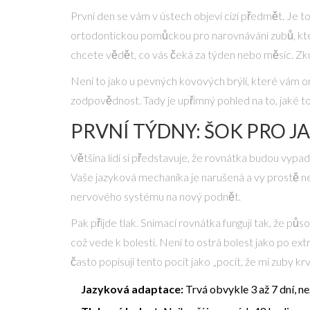
První den se vám v ústech objeví cizí předmět. Je to
ortodontickou pomůckou pro narovnávání zubů, kt
chcete vědět, co vás čeká za týden nebo měsíc. Zkuš
Není to jako u pevných kovových brýlí, které vám or
zodpovědnost. Tady je upřímný pohled na to, jaké to
PRVNÍ TÝDNY: ŠOK PRO J
Většina lidí si představuje, že rovnátka budou vypadat
Vaše jazyková mechanika je narušená a vy prostě nev
nervového systému na nový podnět.
Pak přijde tlak. Snímací rovnátka fungují tak, že pů
což vede k bolesti. Není to ostrá bolest jako po extr
často popisují tento pocit jako „pocit, že mi zuby k
Jazyková adaptace:
Trvá obvykle 3 až 7 dní, ne