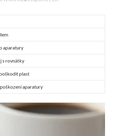
dlem
o aparatury
j s rovnátky
poškodit plast
 poškození aparatury