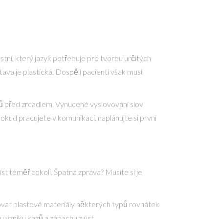
stní, který jazyk potřebuje pro tvorbu určitých
ava je plastická. Dospělí pacienti však musí
mů před zrcadlem. Vynucené vyslovování slov
Pokud pracujete v komunikaci, naplánujte si první
íst téměř cokoli. Špatná zpráva? Musíte si je
vat plastové materiály některých typů rovnátek
 vzniku kazů a zápachu z úst.