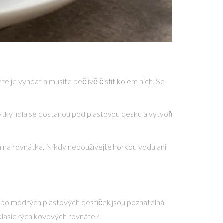
e je vyndat a musíte pečlivě čistit kolem nich. Se
ky jídla se dostanou pod plastovou desku a vytvoří
na rovnátka. Nikdy nepoužívejte horkou vodu ani
h nebo modrých plastových destiček jsou poznatelná,
 klasických kovových rovnátek.