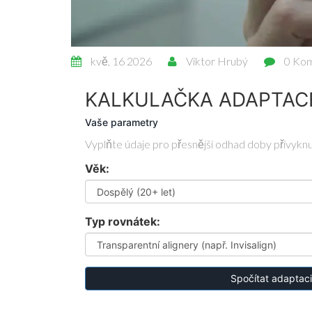
kvě, 16 2026
Viktor Hrubý
0 Ko
KALKULAČKA ADAPTACE
Vaše parametry
Vyplňte údaje pro přesnější odhad doby přivyknu
Věk:
Typ rovnátek:
Spočítat adaptaci