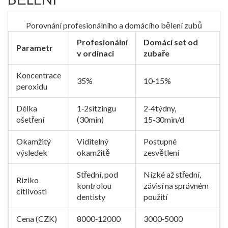
Porovnání profesionálního a domácího bělení zubů
Profesionální
Domácí set od
Parametr
v ordinaci
zubaře
Koncentrace
35%
10‑15%
peroxidu
Délka
1‑2sitzingu
2‑4týdny,
ošetření
(30min)
15‑30min/d
Okamžitý
Viditelný
Postupné
výsledek
okamžitě
zesvětlení
Střední, pod
Nízké až střední,
Riziko
kontrolou
závisí na správném
citlivosti
dentisty
použití
Cena (CZK)
8000‑12000
3000‑5000