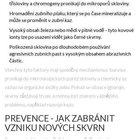
třísloviny a chromogeny pronikají do mikroporů skloviny.
Hromadění
zubního plaku
, který se po čase mineralizuje a
může se proměnit v
zubní kaz
.
Vysoký obsah železa nebo mědi v pitné vodě - tyto kovové
ionty lze po usazení vidět jako černé skvrny.
Poškozená sklovina po dlouhodobém používání
agresivních zubních past s vysokým obsahem abrazivních
částic.
Všechny tyto faktory mají společný mechanismus: barviva
pronikají do mikroskopických poréz skloviny a chemicky se
vážou na organické složky zubu. Pokud se situace ignoruje,
skvrny zůstávají trvale a mohou být znakem vážnějšího
problému, například rozvoje kazu.
PREVENCE - JAK ZABRÁNIT
VZNIKU NOVÝCH SKVRN