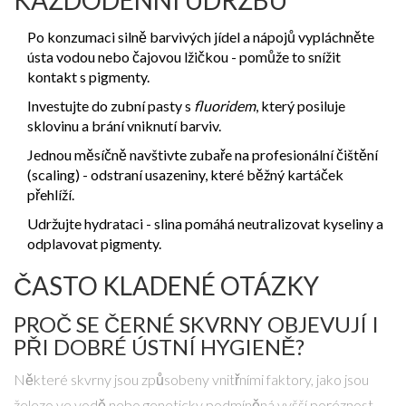
KAŽDODENNÍ ÚDRŽBU
Po konzumaci silně barvivých jídel a nápojů vypláchněte
ústa vodou nebo čajovou lžičkou - pomůže to snížit
kontakt s pigmenty.
Investujte do zubní pasty s
fluoridem
, který posiluje
sklovinu a brání vniknutí barviv.
Jednou měsíčně navštivte zubaře na profesionální čištění
(scaling) - odstraní usazeniny, které běžný kartáček
přehlíží.
Udržujte hydrataci - slina pomáhá neutralizovat kyseliny a
odplavovat pigmenty.
ČASTO KLADENÉ OTÁZKY
PROČ SE ČERNÉ SKVRNY OBJEVUJÍ I
PŘI DOBRÉ ÚSTNÍ HYGIENĚ?
Některé skvrny jsou způsobeny vnitřními faktory, jako jsou
železo ve vodě nebo geneticky podmíněná vyšší poréznost