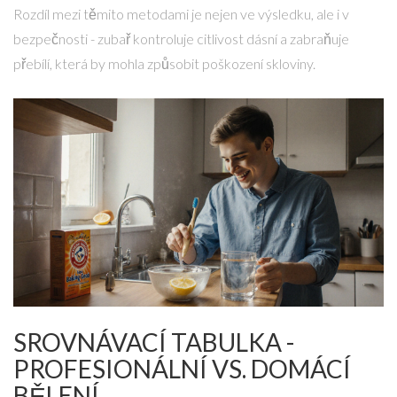
Rozdíl mezi těmito metodami je nejen ve výsledku, ale i v
bezpečnosti - zubař kontroluje citlivost dásní a zabraňuje
přebílí, která by mohla způsobit poškození skloviny.
SROVNÁVACÍ TABULKA -
PROFESIONÁLNÍ VS. DOMÁCÍ
BĚLENÍ