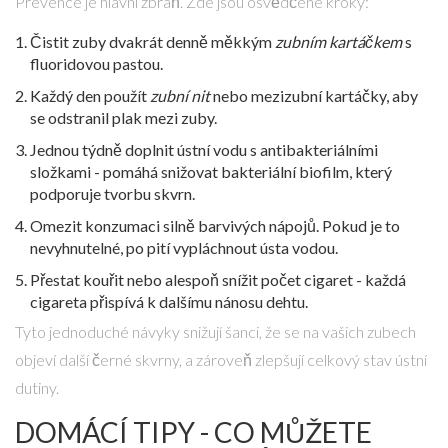
Prevence je hlavní zbraň. Zde jsou osvědčené kroky:
Čistit zuby dvakrát denně měkkým
zubním kartáčkem
s
fluoridovou pastou.
Každý den použít
zubní nit
nebo mezizubní kartáčky, aby
se odstranil plak mezi zuby.
Jednou týdně doplnit ústní vodu s antibakteriálními
složkami - pomáhá snižovat bakteriální biofilm, který
podporuje tvorbu skvrn.
Omezit konzumaci silně barvivých nápojů. Pokud je to
nevyhnutelné, po pití vypláchnout ústa vodou.
Přestat kouřit nebo alespoň snížit počet cigaret - každá
cigareta přispívá k dalšímu nánosu dehtu.
Tyto jednoduché návyky snižují šanci, že se na vašich zubech
objeví další černé skvrny, a zároveň zlepšují celkový stav ústní
dutiny.
DOMÁCÍ TIPY - CO MŮŽETE