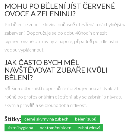
MOHU PO BĚLENÍ JÍST ČERVENÉ
OVOCE A ZELENINU?
Po bělení je zubní sklovina dočasně otevřená a náchylnější na
zabarvení. Doporučuje se po dobu 48hodin omezit
pigmentované potraviny a nápoje, případně po jídle ústní
vodou vypláchnout.
JAK ČASTO BYCH MĚL
NAVŠTĚVOVAT ZUBAŘE KVŮLI
BĚLENÍ?
Většina odborníků doporučuje údržbu jednou až dvakrát
ročně po profesionálním ošetření, aby se zabránilo návratu
skvrn a prověřila se dlouhodobá citlivost.
Štítky:
černé skvrny na zubech
bělení zubů
ústní hygiena
odstranění skvrn
zubní zdraví