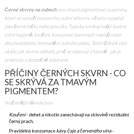
Černé skvrny na zubech
jsou
tmavé pigmentové usazeniny,
které se vytvoří na povrchu zubní skloviny a často vypadají
jako černé tečky nebo proužky
. Typicky vznikají kvůli špatné
ústní hygieně
, kouření, konzumaci barvivých nápojů nebo
dlouhodobému hromadění
zubního plaku
. Tento článek vám
ukáže, jak skvrny odhalit, proč se objevují a hlavně - jak je
prakticky a bezpečně odstranit.
PŘÍČINY ČERNÝCH SKVRN - CO
SE SKRÝVÁ ZA TMAVÝM
PIGMENTEM?
Nejčastější důvody jsou:
Kouření
- dehet a nikotin zanechávají na sklovině reziduální
černý prach.
Pravidelná konzumace
kávy, čaje a červeného vína
-