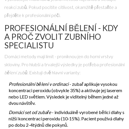
reakci zubů. Pokud pocítíte citlivost, okamžitě přestaňte a
přejděte k profesionální péči.
PROFESIONÁLNÍ BĚLENÍ - KDY
A PROČ ZVOLIT ZUBNÍHO
SPECIALISTU
Domácí metody mají limit - proniknou jen do horní vrstvy
skloviny. Pro hlubší a trvalejší výsledky je potřeba profesionální
bělení zubů
. Existují dvě hlavní varianty:
Profesionální bělení v ordinaci
- zubař aplikuje vysokou
koncentraci peroxidu (obvykle 35%) a aktivuje jej laserem
nebo LED světlem. Výsledek je viditelný během jedné až
dvou návštěv.
Domácí set od zubaře
- individuálně vyrobené bělicí dlahy s
nižší koncentrací peroxidu (10‑15%). Pacient používá dlahy
po dobu 2-4týdnů dle pokynů.