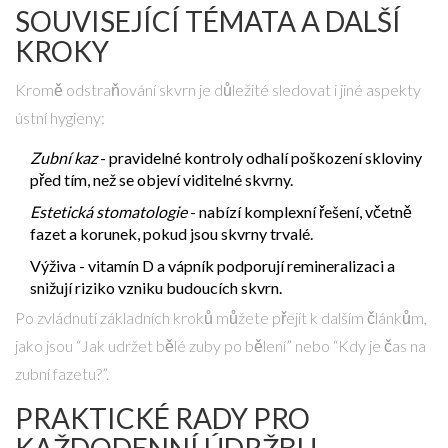
SOUVISEJÍCÍ TÉMATA A DALŠÍ
KROKY
Kromě odstraňování skvrn je důležité sledovat i jiné aspekty
ústní hygieny:
Zubní kaz
- pravidelné kontroly odhalí poškození skloviny
před tím, než se objeví viditelné skvrny.
Estetická stomatologie
- nabízí komplexní řešení, včetně
fazet a korunek, pokud jsou skvrny trvalé.
Výživa - vitamín D a vápník podporují remineralizaci a
snižují riziko vzniku budoucích skvrn.
Po zvládnutí základních kroků můžete přejít k dalším článkům,
jako jsou “Jak udržet bělé zuby po bělení” nebo “Kdy je čas na
zubní fazetu?”.
PRAKTICKÉ RADY PRO