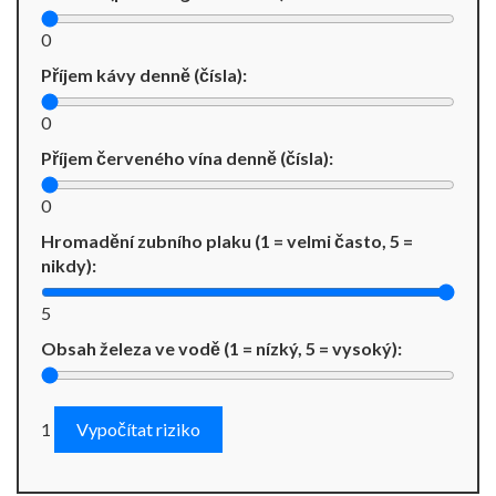
0
Příjem kávy denně (čísla):
0
Příjem červeného vína denně (čísla):
0
Hromadění zubního plaku (1 = velmi často, 5 =
nikdy):
5
Obsah železa ve vodě (1 = nízký, 5 = vysoký):
1
Vypočítat riziko