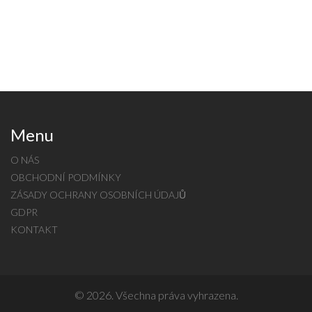
Menu
O NÁS
OBCHODNÍ PODMÍNKY
ZÁSADY OCHRANY OSOBNÍCH ÚDAJŮ
GDPR
KONTAKT
© 2026. Všechna práva vyhrazena.