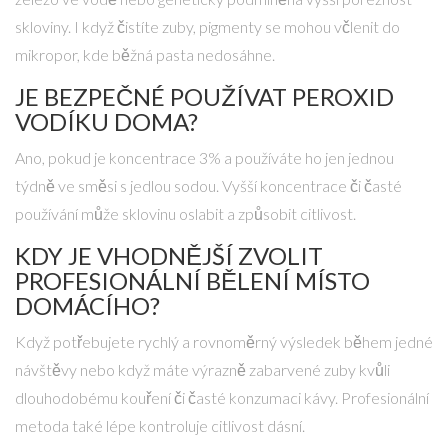
skloviny. I když čistíte zuby, pigmenty se mohou včlenit do
mikropor, kde běžná pasta nedosáhne.
JE BEZPEČNÉ POUŽÍVAT PEROXID
VODÍKU DOMA?
Ano, pokud je koncentrace 3% a používáte ho jen jednou
týdně ve směsi s jedlou sodou. Vyšší koncentrace či časté
používání může sklovinu oslabit a způsobit citlivost.
KDY JE VHODNĚJŠÍ ZVOLIT
PROFESIONÁLNÍ BĚLENÍ MÍSTO
DOMÁCÍHO?
Když potřebujete rychlý a rovnoměrný výsledek během jedné
návštěvy nebo když máte výrazně zabarvené zuby kvůli
dlouhodobému kouření či časté konzumaci kávy. Profesionální
metoda také lépe kontroluje citlivost dásní.