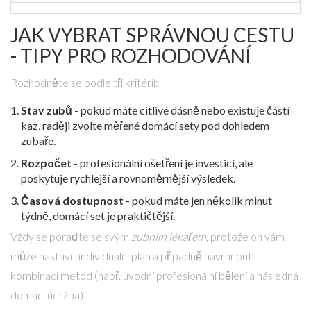
JAK VYBRAT SPRÁVNOU CESTU
- TIPY PRO ROZHODOVÁNÍ
Rozhodněte se podle tří kritérií:
Stav zubů
- pokud máte citlivé dásně nebo existuje částí
kaz, raději zvolte měřené domácí sety pod dohledem
zubaře.
Rozpočet
- profesionální ošetření je investicí, ale
poskytuje rychlejší a rovnoměrnější výsledek.
Časová dostupnost
- pokud máte jen několik minut
týdně, domácí set je praktičtější.
Vždy se poraďte se svým
zubním lékařem
, protože on vám
může nastavit individuální plán a případně navrhnout
kombinaci metod (např. úvodní profesionální bělení a následná
domácí údržba).