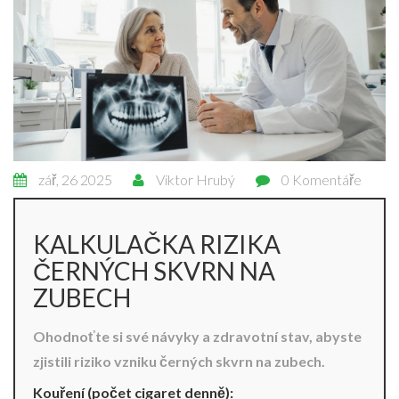
zář, 26 2025
Viktor Hrubý
0 Komentáře
KALKULAČKA RIZIKA
ČERNÝCH SKVRN NA
ZUBECH
Ohodnoťte si své návyky a zdravotní stav, abyste
zjistili riziko vzniku černých skvrn na zubech.
Kouření (počet cigaret denně):