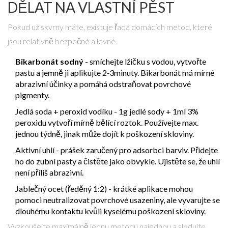
DĚLAT NA VLASTNÍ PĚST
Pokud už skvrny máte, existuje řada domácích metod, které
jsou relativně bezpečné a levné.
Bikarbonát sodný
- smíchejte lžičku s vodou, vytvořte
pastu a jemně ji aplikujte 2‑3minuty. Bikarbonát má mírné
abrazivní účinky a pomáhá odstraňovat povrchové
pigmenty.
Jedlá soda + peroxid vodíku - 1g jedlé sody + 1ml 3%
peroxidu vytvoří mírně bělící roztok. Používejte max.
jednou týdně, jinak může dojít k poškození skloviny.
Aktivní uhlí - prášek zaručený pro adsorbci barviv. Přidejte
ho do zubní pasty a čistěte jako obvykle. Ujistěte se, že uhlí
není příliš abrazivní.
Jablečný ocet (ředěný 1:2) - krátké aplikace mohou
pomoci neutralizovat povrchové usazeniny, ale vyvarujte se
dlouhému kontaktu kvůli kyselému poškození skloviny.
Vyzkoušejte maximálně jednu metodu najednou a sledujte