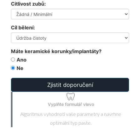
Citlivost zubů:
Cíl bělení:
Máte keramické korunky/implantáty?
Ano
Ne
Zjistit doporučení
🦷
Vyplňte formulář vlevo
Algoritmus vyhodnotí vaše parametry a navrhne
optimální typ paste.