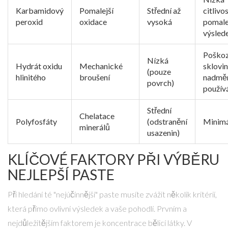
Karbamidový
Pomalejší
Střední až
citlivos
peroxid
oxidace
vysoká
pomale
výsled
Poškoz
Nízká
Hydrát oxidu
Mechanické
sklovin
(pouze
hlinitého
broušení
nadmě
povrch)
použív
Střední
Chelatace
Polyfosfáty
(odstranění
Minimá
minerálů
usazenin)
KLÍČOVÉ FAKTORY PŘI VÝBĚRU
NEJLEPŠÍ PASTE
Při hledání té "nejúčinnější" paste musíte zvážit několik kritérií,
která přímo ovlivní výsledek a vaše pohodlí. Prvním a
nejdůležitějším faktorem je koncentrace bělicí látky. V