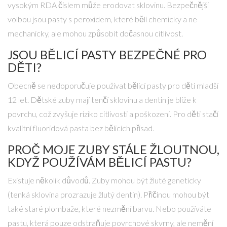
vysokým RDA číslem může erodovat sklovinu. Bezpečnější
volbou jsou pasty s peroxidem, které bělí chemicky a ne
mechanicky, ale mohou způsobit dočasnou citlivost.
JSOU BĚLICÍ PASTY BEZPEČNÉ PRO
DĚTI?
Obecně se nedoporučuje používat bělicí pasty pro děti mladší
12 let. Dětské zuby mají tenčí sklovinu a dentin je blíže k
povrchu, což zvyšuje riziko citlivosti a poškození. Pro děti stačí
kvalitní fluoridová pasta bez bělicích přísad.
PROČ MOJE ZUBY STÁLE ŽLOUTNOU,
KDYŽ POUŽÍVÁM BĚLICÍ PASTU?
Existuje několik důvodů. Zuby mohou být žluté geneticky
(tenká sklovina prozrazuje žlutý dentin). Příčinou mohou být
také staré plombaže, které nezmění barvu. Nebo používáte
pastu, která pouze odstraňuje povrchové skvrny, ale nemění