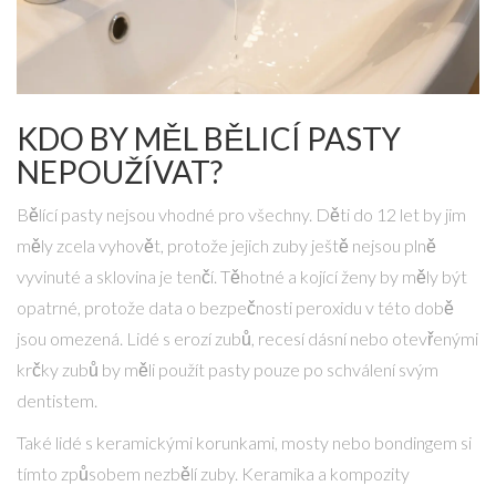
KDO BY MĚL BĚLICÍ PASTY
NEPOUŽÍVAT?
Bělící pasty nejsou vhodné pro všechny. Děti do 12 let by jim
měly zcela vyhovět, protože jejich zuby ještě nejsou plně
vyvinuté a sklovina je tenčí. Těhotné a kojící ženy by měly být
opatrné, protože data o bezpečnosti peroxidu v této době
jsou omezená. Lidé s erozí zubů, recesí dásní nebo otevřenými
krčky zubů by měli použít pasty pouze po schválení svým
dentistem.
Také lidé s keramickými korunkami, mosty nebo bondingem si
tímto způsobem nezbělí zuby. Keramika a kompozity