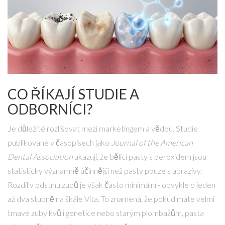
CO ŘÍKAJÍ STUDIE A
ODBORNÍCI?
Je důležité rozlišovat mezi marketingem a vědou. Studie
publikované v časopisech jako
Journal of the American
Dental Association
ukazují, že bělicí pasty s peroxidem jsou
statisticky významně účinnější než pasty pouze s abrazivy.
Rozdíl v odstínu zubů je však často minimální - obvykle o jeden
až dva stupně na škále Vita. To znamená, že pokud máte velmi
tmavé zuby kvůli genetice nebo starým plombažům, pasta