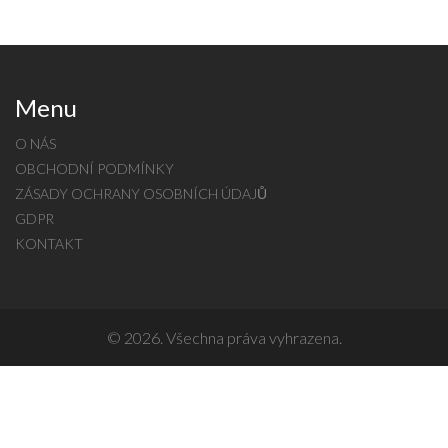
Menu
O NÁS
OBCHODNÍ PODMÍNKY
ZÁSADY OCHRANY OSOBNÍCH ÚDAJŮ
GDPR
KONTAKT
© 2026. Všechna práva vyhrazena.