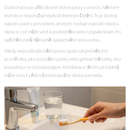
Další chybou je příliš dlouhé držení pasty v ústech. Některé
instrukce doporučují neplivat ihned po čištění. To je špatný
nápad u past s peroxidem, protože zvyšuje expozici dásní a
sliznice, což může vést k podráždění nebo i popáleninám. Po
vyčištění zubů důkladně vypláchněte ústa vodou.
Nikdy nepoužívejte bělicí pastu spolu s jinými bělicími
prostředky, jako jsou bělicí pásky nebo gelové štětcinky, bez
konzultace se stomatologem. Kombinace těchto produktů
může vést k překročení bezpečné dávky peroxidu.