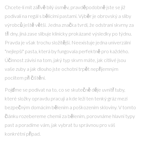
Chcete-li mít zářivě bílý úsměv, pravděpodobně jste se již
podívali na regál s bělicími pastami. Výběr je obrovský a sliby
výrobců ještě větší. Jedna značka tvrdí, že odstraní skvrny za
tři dny, jiná zase slibuje klinicky prokázané výsledky po týdnu.
Pravda je však trochu složitější. Neexistuje jedna univerzální
"nejlepší" pasta, která by fungovala perfektně pro každého.
Účinnost závisí na tom, jaký typ skvrn máte, jak citlivé jsou
vaše zuby a jak dlouho jste ochotni trpět nepříjemným
pociitem při čištění.
Pojďme se podívat na to, co se skutečně děje uvnitř tuby,
které složky opravdu pracují a kde leží ten tenký gráz mezi
bezpečným domácím bělením a poškozením skloviny. V tomto
článku rozebereme chemii za bělením, porovnáme hlavní typy
past a poradíme vám, jak vybrat tu správnou pro váš
konkrétní případ.