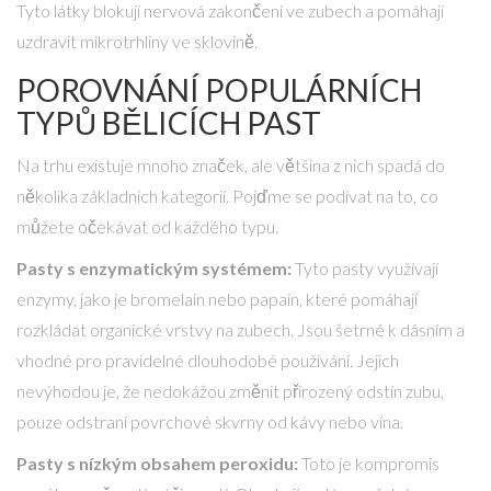
Tyto látky blokují nervová zakončení ve zubech a pomáhají
uzdravit mikrotrhliny ve sklovině.
POROVNÁNÍ POPULÁRNÍCH
TYPŮ BĚLICÍCH PAST
Na trhu existuje mnoho značek, ale většina z nich spadá do
několika základních kategorií. Pojďme se podívat na to, co
můžete očekávat od každého typu.
Pasty s enzymatickým systémem:
Tyto pasty využívají
enzymy, jako je bromelain nebo papain, které pomáhají
rozkládat organické vrstvy na zubech. Jsou šetrné k dásním a
vhodné pro pravidelné dlouhodobé používání. Jejich
nevýhodou je, že nedokážou změnit přirozený odstín zubu,
pouze odstraní povrchové skvrny od kávy nebo vína.
Pasty s nízkým obsahem peroxidu:
Toto je kompromis