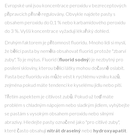
Evropské unii jsou koncentrace peroxidu v bezreceptových
přípravcích přísně regulovány. Obvykle najdete pasty s
obsahem peroxidu do 0,1 % nebo karbamidového peroxidu
do 3 %. Vyšší koncentrace vyžadují lékařský dohled.
Druhým faktorem je přítomnost fluoridu. Mnoho lidí si myslí,
že bělicí pasta by neměla obsahovat fluorid, protože "zbarví
zuby". To je mýtus. Fluorid (
fluorid sodný
) je nezbytný pro
posílení skloviny, kterou bělicí látky mohou dočasně oslabit.
Pasta bez fluoridu vás může vést k rychlému vzniku kazů,
zejména pokud máte tendenci ke kyselému jídlu nebo pití.
Třetím aspektem je citlivost zubů. Pokud už teď máte
problém s chladným nápojem nebo sladkým jídlem, vyhýbejte
se pastám s vysokým obsahem peroxidu nebo silnými
abrazivy. Hledejte pasty označené jako "pro citlivé zuby",
které často obsahují
nitrát draselný
nebo
hydroxyapatit
.