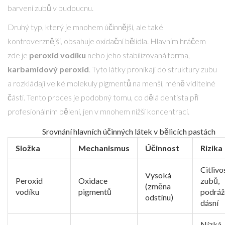
barvení zubů v budoucnu.
Druhý typ, který je mnohem účinnější, ale také
kontroverznější, obsahuje oxidační bělidla. Hlavním hráčem
zde je
peroxid vodíku
nebo jeho stabilizovaná forma,
karbamidový peroxid
. Tyto látky pronikají do struktury zubu
a rozkládají velké molekuly pigmentů na menší, méně viditelné
části. Tento proces je podobný tomu, co dělá dentista při
profesionálním bělení, jen v mnohem nižší koncentraci.
Srovnání hlavních účinných látek v bělicích pastách
Složka
Mechanismus
Účinnost
Rizika
Citlivo
Vysoká
Peroxid
Oxidace
zubů,
(změna
vodíku
pigmentů
podráž
odstínu)
dásní
Nízká