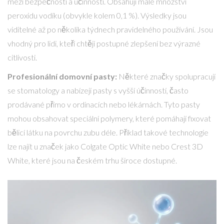
mezi bezpečností a účinností. Obsahují malé množství
peroxidu vodíku (obvykle kolem 0,1 %). Výsledky jsou
viditelné až po několika týdnech pravidelného používání. Jsou
vhodný pro lidi, kteří chtějí postupné zlepšení bez výrazné
citlivosti.
Profesionální domovní pasty:
Některé značky spolupracují
se stomatology a nabízejí pasty s vyšší účinností, často
prodávané přímo v ordinacích nebo lékárnách. Tyto pasty
mohou obsahovat speciální polymery, které pomáhají fixovat
bělicí látku na povrchu zubu déle. Příklad takové technologie
lze najít u značek jako Colgate Optic White nebo Crest 3D
White, které jsou na českém trhu široce dostupné.