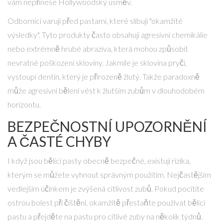
vám nepřinese Hollywoodský úsměv.
Odborníci varují před pastami, které slibují "okamžité
výsledky". Tyto produkty často obsahují agresivní chemikálie
nebo extrémně hrubé abraziva, která mohou způsobit
nevratné poškození skloviny. Jakmile je sklovina pryči,
vystoupí dentin, který je přirozeně žlutý. Takže paradoxně
může agresivní bělení vést k žlutším zubům v dlouhodobém
horizontu.
BEZPEČNOSTNÍ UPOZORNĚNÍ
A ČASTÉ CHYBY
I když jsou bělicí pasty obecně bezpečné, existují rizika,
kterým se můžete vyhnout správným použitím. Nejčastějším
vedlejším účinkem je zvýšená citlivost zubů. Pokud pocítíte
ostrou bolest při čištění, okamžitě přestaňte používat bělicí
pastu a přejděte na pastu pro citlivé zuby na několik týdnů.