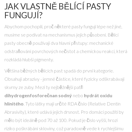
JAK VLASTNĚ BĚLÍCÍ PASTY
FUNGUJÍ?
Abychom pochopili, proč některé pasty fungují lépe než jiné,
musíme se podívat na mechanismus jejich působení. Bělící
pasty obecně používají dva hlavní přístupy: mechanické
odstraňování povrchových nečistot a chemickou reakci, která
rozkládá hlubší pigmenty.
Většina běžných bělicích past spadá do první kategorie.
Obsahují abrazivy - jemné částice, které fyzicky odškrabávají
skvrny ze zuby. Mezi ty nejběžnější patří
dihydrogenfosforečnan sodný
nebo
hydrát oxidu
hlinitého
. Tyto látky mají určité RDA číslo (Relative Dentin
Abrasivity), které udává jejich drsnost. Pro domácí použití by
mělo být ideálně pod 70 až 100. Pokud je číslo vyšší, hrozí
riziko poškrábání skloviny, což paradoxně vede k rychlejšímu