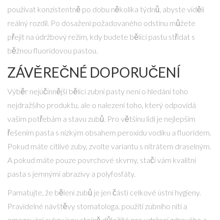
používat konzistentně po dobu několika týdnů, abyste viděli
reálný rozdíl. Po dosažení požadovaného odstínu můžete
přejít na údržbový režim, kdy budete bělicí pastu střídat s
běžnou fluoridovou pastou.
ZÁVĚREČNÉ DOPORUČENÍ
Výběr nejúčinnější bělicí zubní pasty není o hledání toho
nejdražšího produktu, ale o nalezení toho, který odpovídá
vašim potřebám a stavu zubů. Pro většinu lidí je nejlepším
řešením pasta s nízkým obsahem peroxidu vodíku a fluoridem.
Pokud máte citlivé zuby, zvolte variantu s nitrátem draselným.
A pokud máte pouze povrchové skvrny, stačí vám kvalitní
pasta s jemnými abrazivy a polyfosfáty.
Pamatujte, že bělení zubů je jen částí celkové ústní hygieny.
Pravidelné návštěvy stomatologa, použití zubního nití a
omezování cukru jsou stejně důležité pro udržení zdravého a