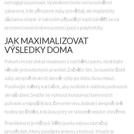
nereagují na peroxid. Výsledkem bude nerovnoměrné
zabarvení, kde přirozené zuby zesvětlají, ale implantáty
zůstanou stejné. V takovém případě je lepší zaměřit se na
prevenci nových skvrn pomocí past s polyfosfáty.
JAK MAXIMALIZOVAT
VÝSLEDKY DOMA
Pokud chcete získat maximum z vaší bělicí paste, dodržujte
několik jednoduchých pravidel. Začněte tím, že budete čistit
zuby alespoň dvakrát denně, vždy po dobu dvou minut.
Používejte měkký kartáček, aby nedošlo k dalšímu poškození
okrajů dásní. Snažte se vyhnout konzumaci barevných
potravin a nápojů (káva, červené víno, bobule) alespoň dvě
hodiny po čištění, kdy jsou póry ve sklovině nejvíce otevřené.
Pravidelnost je klíčová. Bělící pasty nejsou zázračný
prostředek, který použijete jednou a hotovo. Musíte je