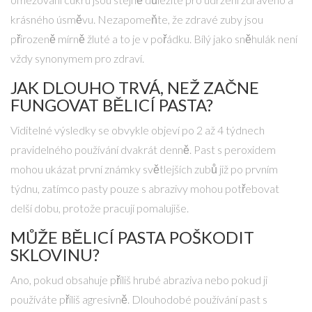
krásného úsměvu. Nezapomeňte, že zdravé zuby jsou
přirozeně mírně žluté a to je v pořádku. Bílý jako sněhulák není
vždy synonymem pro zdraví.
JAK DLOUHO TRVÁ, NEŽ ZAČNE
FUNGOVAT BĚLICÍ PASTA?
Viditelné výsledky se obvykle objeví po 2 až 4 týdnech
pravidelného používání dvakrát denně. Past s peroxidem
mohou ukázat první známky světlejších zubů již po prvním
týdnu, zatímco pasty pouze s abrazivy mohou potřebovat
delší dobu, protože pracují pomalujiše.
MŮŽE BĚLICÍ PASTA POŠKODIT
SKLOVINU?
Ano, pokud obsahuje příliš hrubé abraziva nebo pokud ji
používáte příliš agresivně. Dlouhodobé používání past s