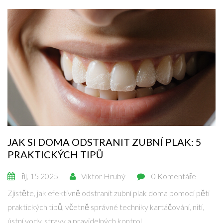
JAK SI DOMA ODSTRANIT ZUBNÍ PLAK: 5
PRAKTICKÝCH TIPŮ
říj, 15 2025
Viktor Hrubý
0 Komentáře
Zjistěte, jak efektivně odstranit zubní plak doma pomocí pěti
praktických tipů, včetně správné techniky kartáčování, nití,
ústní vody, stravy a pravidelných kontrol.