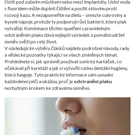
čistit pod zubním můstkem nebo mezi implantáty. Ústní voda
s fluoridem může doplnit čištění a posílit sklovinu proti
rozvoji kazu. A nezapomeňte na dietu – omezte cukroviny a
kyselé nápoje, protože ty podporují růst bakterií, které plak
vytvářejí. Kombinace těchto opatření s pravidelným
odstráněním plaku dává nejlepší výsledek a pomáhá udržet
úsměv svěží po celý život.
V následujícím výběru článků najdete podrobné návody, rady
a vědecké poznatky týkající se všech zmíněných témat.
Prohlédnete si, jak správně používat sonický kartáček, co
očekávat při kyretáži a jak si vytvořit rutinu dentální hygieny,
která funguje. Tyto praktické informace vám usnadní
každodenní péči a ukážou, proč je
odstranění plaku
nezbytným krokem ke zdravému úsměvu.