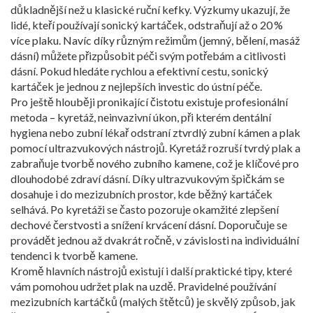
důkladnější než u klasické ruční kefky. Výzkumy ukazují, že
lidé, kteří používají sonický kartáček, odstraňují až o 20 %
více plaku. Navíc díky různým režimům (jemný, bělení, masáž
dásní) můžete přizpůsobit péči svým potřebám a citlivosti
dásní. Pokud hledáte rychlou a efektivní cestu, sonický
kartáček je jednou z nejlepších investic do ústní péče.
Pro ještě hlouběji pronikající čistotu existuje profesionální
metoda –
kyretáž
,
neinvazivní úkon, při kterém dentální
hygiena nebo zubní lékař odstraní ztvrdlý zubní kámen a plak
pomocí ultrazvukových nástrojů
. Kyretáž rozruší tvrdý plak a
zabraňuje tvorbě nového zubního kamene, což je klíčové pro
dlouhodobé zdraví dásní. Díky ultrazvukovým špičkám se
dosahuje i do mezizubních prostor, kde běžný kartáček
selhává. Po kyretáži se často pozoruje okamžité zlepšení
dechové čerstvosti a snížení krvácení dásní. Doporučuje se
provádět jednou až dvakrát ročně, v závislosti na individuální
tendenci k tvorbě kamene.
Kromě hlavních nástrojů existují i další praktické tipy, které
vám pomohou udržet plak na uzdě. Pravidelné používání
mezizubních kartáčků (malých štětců) je skvělý způsob, jak