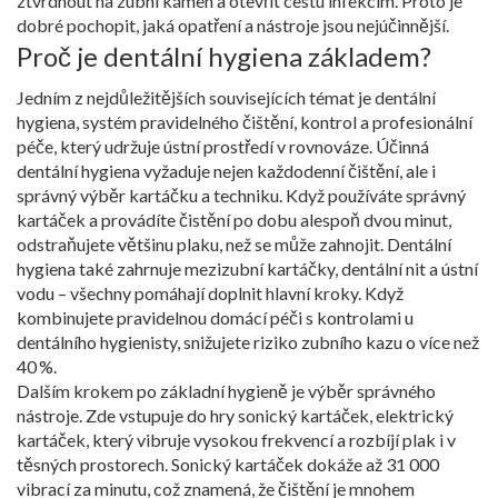
ztvrdnout na zubní kámen a otevřít cestu infekcím. Proto je
dobré pochopit, jaká opatření a nástroje jsou nejúčinnější.
Proč je dentální hygiena základem?
Jedním z nejdůležitějších souvisejících témat je
dentální
hygiena
,
systém pravidelného čištění, kontrol a profesionální
péče, který udržuje ústní prostředí v rovnováze
. Účinná
dentální hygiena vyžaduje nejen každodenní čištění, ale i
správný výběr kartáčku a techniku. Když používáte správný
kartáček a provádíte čistění po dobu alespoň dvou minut,
odstraňujete většinu plaku, než se může zahnojit. Dentální
hygiena také zahrnuje mezizubní kartáčky, dentální nit a ústní
vodu – všechny pomáhají doplnit hlavní kroky. Když
kombinujete pravidelnou domácí péči s kontrolami u
dentálního hygienisty, snižujete riziko zubního kazu o více než
40 %.
Dalším krokem po základní hygieně je výběr správného
nástroje. Zde vstupuje do hry
sonický kartáček
,
elektrický
kartáček, který vibruje vysokou frekvencí a rozbíjí plak i v
těsných prostorech
. Sonický kartáček dokáže až 31 000
vibrací za minutu, což znamená, že čištění je mnohem