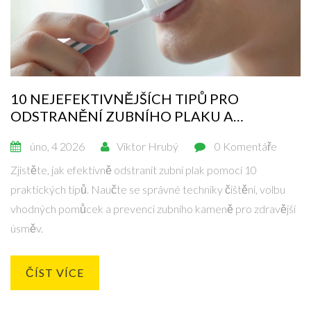
10 NEJEFEKTIVNĚJŠÍCH TIPŮ PRO
ODSTRANĚNÍ ZUBNÍHO PLAKU A
PREVENCI ZUBNÍHO KAMENĚ
úno, 4 2026
Viktor Hrubý
0 Komentáře
Zjistěte, jak efektivně odstranit zubní plak pomocí 10
praktických tipů. Naučte se správné techniky čištění, volbu
vhodných pomůcek a prevenci zubního kameně pro zdravější
úsměv.
ČÍST VÍCE