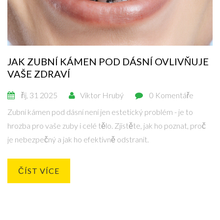
JAK ZUBNÍ KÁMEN POD DÁSNÍ OVLIVŇUJE
VAŠE ZDRAVÍ
říj, 31 2025
Viktor Hrubý
0 Komentáře
Zubní kámen pod dásní není jen estetický problém - je to
hrozba pro vaše zuby i celé tělo. Zjistěte, jak ho poznat, proč
je nebezpečný a jak ho efektivně odstranit.
ČÍST VÍCE