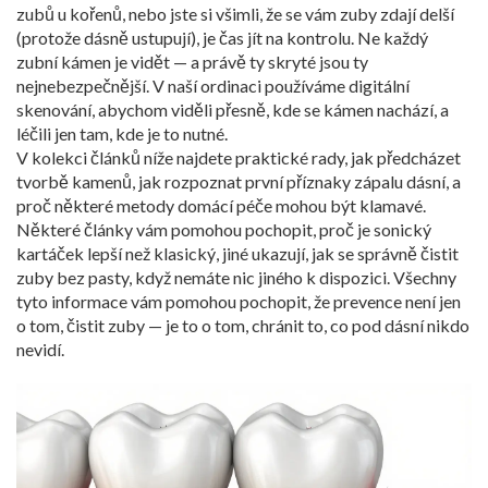
zubů u kořenů, nebo jste si všimli, že se vám zuby zdají delší
(protože dásně ustupují), je čas jít na kontrolu. Ne každý
zubní kámen je vidět — a právě ty skryté jsou ty
nejnebezpečnější. V naší ordinaci používáme digitální
skenování, abychom viděli přesně, kde se kámen nachází, a
léčili jen tam, kde je to nutné.
V kolekci článků níže najdete praktické rady, jak předcházet
tvorbě kamenů, jak rozpoznat první příznaky zápalu dásní, a
proč některé metody domácí péče mohou být klamavé.
Některé články vám pomohou pochopit, proč je sonický
kartáček lepší než klasický, jiné ukazují, jak se správně čistit
zuby bez pasty, když nemáte nic jiného k dispozici. Všechny
tyto informace vám pomohou pochopit, že prevence není jen
o tom, čistit zuby — je to o tom, chránit to, co pod dásní nikdo
nevidí.