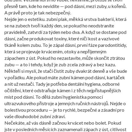
přesně tam, kde ho nevidíte — pod dásní, mezi zuby, u kořenů.
A právě proto je tak nebezpečný.
Nejde jen o estetiku.
zubní plak
,
měkká vrstva bakterií, která
se na zubech tvoří každý den
, se pokud ho neodstraníte
pravidelně, zatvrdí za týden nebo dva. A když se dostane pod
dásní, začne produkovat toxiny, které ničí kost a vazivové
tkáně kolem zubu. To je
zápal dásní
,
první fáze parodontitidy,
která se projevuje krvácením, otoky a nepříjemným
zápachem z úst
. Pokud ho nezastavíte, může skončit ztrátou
zubu — a to i tehdy, když je zub zcela zdravý a bez kazu.
Někteří si myslí, že stačí čistit zuby dvakrát denně a vše bude
v pořádku. Ale pokud máte zubní kámen pod dásní, kartáček
a nit už nestačí. Tady je potřeba
dentální hygiena
,
odborné
očištění, které odstraňuje kámen i z těch nejpřístupnějších
míst pod dásní
. To dělá zubní hygienistka pomocí
ultrazvukového přístroje a jemných ručních nástrojů. Nejde o
bolestivou proceduru — je to rychlé, bezpečné a zásadní pro
vaše dlouhodobé zubní zdraví.
Nečekáte, až vás dásně začnou krvácet nebo bolet. Pokud
jste v posledních měsících zaznamenali zápach z úst, citlivost