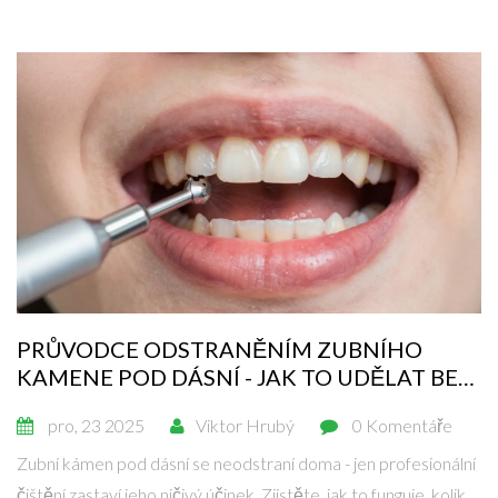
PRŮVODCE ODSTRANĚNÍM ZUBNÍHO
KAMENE POD DÁSNÍ - JAK TO UDĚLAT BEZ
ŠKODY
pro, 23 2025
Viktor Hrubý
0 Komentáře
Zubní kámen pod dásní se neodstraní doma - jen profesionální
čištění zastaví jeho ničivý účinek. Zjistěte, jak to funguje, kolik