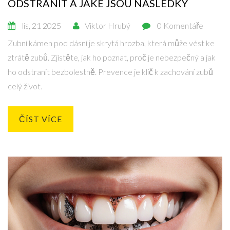
ODSTRANIT A JAKÉ JSOU NÁSLEDKY
lis, 21 2025
Viktor Hrubý
0 Komentáře
Zubní kámen pod dásní je skrytá hrozba, která může vést ke
ztrátě zubů. Zjistěte, jak ho poznat, proč je nebezpečný a jak
ho odstranit bezbolestně. Prevence je klíč k zachování zubů
celý život.
ČÍST VÍCE