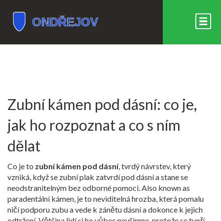
Zubní kámen pod dásní: co je,
jak ho rozpoznat a co s ním
dělat
Co je to
zubní kámen pod dásní
,
tvrdý návrstev, který
vzniká, když se zubní plak zatvrdí pod dásní a stane se
neodstranitelným bez odborné pomoci
. Also known as
paradentální kámen
, je to neviditelná hrozba, která pomalu
ničí podporu zubu a vede k zánětu dásní a dokonce k jejich
odtržení.
Většina lidí si ho vůbec nevšimne, protože se tvoří