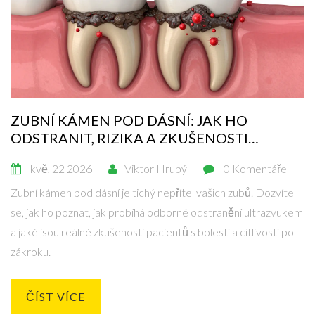
ZUBNÍ KÁMEN POD DÁSNÍ: JAK HO
ODSTRANIT, RIZIKA A ZKUŠENOSTI
PACIENTŮ
kvě, 22 2026
Viktor Hrubý
0 Komentáře
Zubní kámen pod dásní je tichý nepřítel vašich zubů. Dozvíte
se, jak ho poznat, jak probíhá odborné odstranění ultrazvukem
a jaké jsou reálné zkušenosti pacientů s bolestí a citlivostí po
zákroku.
ČÍST VÍCE